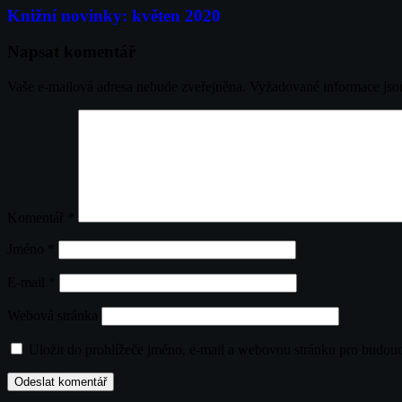
pro
Knižní novinky: květen 2020
příspěvek
Napsat komentář
Vaše e-mailová adresa nebude zveřejněna.
Vyžadované informace js
Komentář
*
Jméno
*
E-mail
*
Webová stránka
Uložit do prohlížeče jméno, e-mail a webovou stránku pro budou