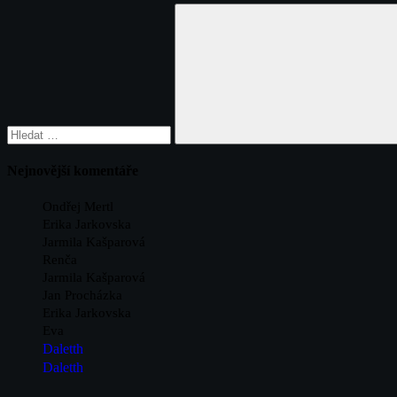
Hledat:
Hledat
Nejnovější komentáře
Ondřej Mertl
Erika Jarkovska
Jarmila Kašparová
Renča
Jarmila Kašparová
Jan Procházka
Erika Jarkovska
Eva
Daletth
Daletth