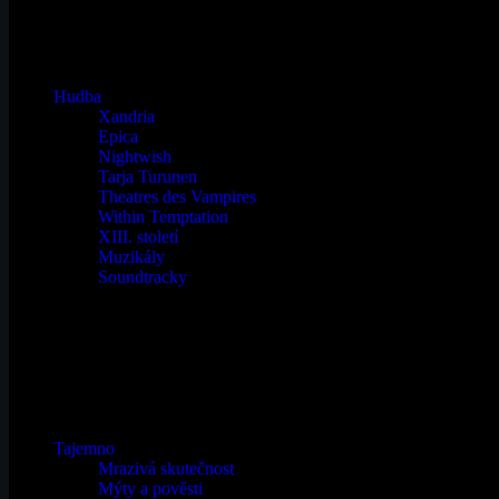
Hudba
Xandria
Epica
Nightwish
Tarja Turunen
Theatres des Vampires
Within Temptation
XIII. století
Muzikály
Soundtracky
Tajemno
Mrazivá skutečnost
Mýty a pověsti