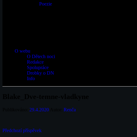
Poezie
O webu
O Dětech noci
Redakce
Spolupráce
Drobky o DN
Info
Blake_Dve-temne-vladkyne
Publikováno:
29.4.2020
Autor:
Renča
Navigace
Předchozí příspěvek