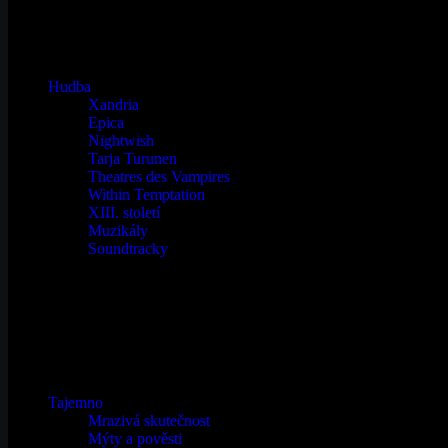
Hudba
Xandria
Epica
Nightwish
Tarja Turunen
Theatres des Vampires
Within Temptation
XIII. století
Muzikály
Soundtracky
Tajemno
Mrazivá skutečnost
Mýty a pověsti