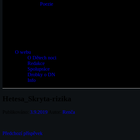
Poezie
O webu
O Dětech noci
Redakce
Spolupráce
Drobky o DN
Info
Hetesa_Skryta-rizika
Publikováno:
3.9.2019
Autor:
Renča
Navigace
Předchozí příspěvek