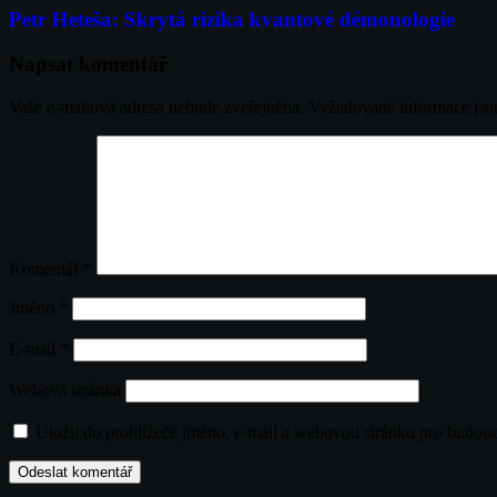
pro
Petr Heteša: Skrytá rizika kvantové démonologie
příspěvek
Napsat komentář
Vaše e-mailová adresa nebude zveřejněna.
Vyžadované informace js
Komentář
*
Jméno
*
E-mail
*
Webová stránka
Uložit do prohlížeče jméno, e-mail a webovou stránku pro budou