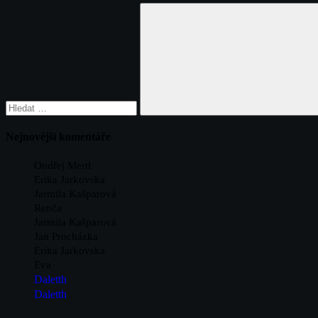
Hledat:
Hledat
Nejnovější komentáře
Ondřej Mertl
Erika Jarkovska
Jarmila Kašparová
Renča
Jarmila Kašparová
Jan Procházka
Erika Jarkovska
Eva
Daletth
Daletth