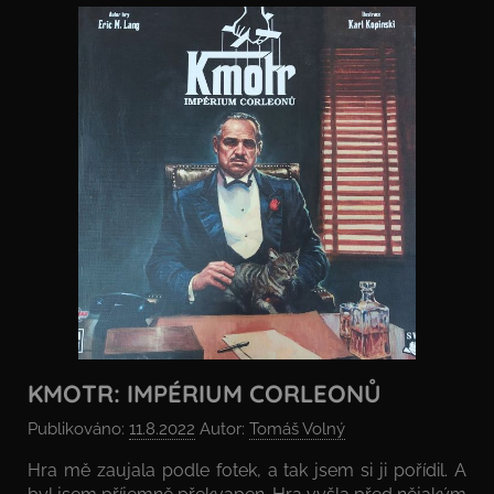
KMOTR: IMPÉRIUM CORLEONŮ
Publikováno:
11.8.2022
Autor:
Tomáš Volný
Hra mě zaujala podle fotek, a tak jsem si ji pořídil. A