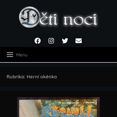
Přejít
k
obsahu
Děti
Facebook
Instagram
Twitter
Email
noci
Menu
Rubrika:
Herní okénko