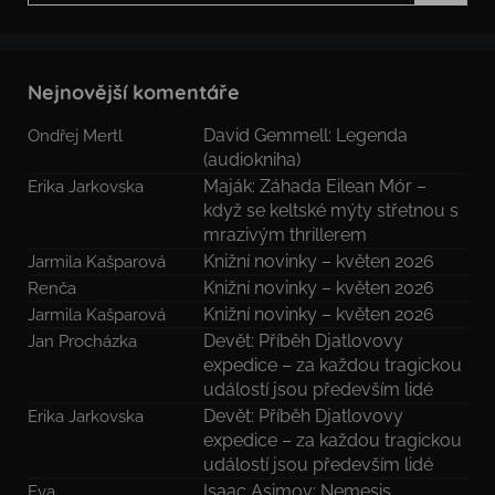
Hledat
Nejnovější komentáře
David Gemmell: Legenda
Ondřej Mertl
(audiokniha)
Maják: Záhada Eilean Mór –
Erika Jarkovska
když se keltské mýty střetnou s
mrazivým thrillerem
Knižní novinky – květen 2026
Jarmila Kašparová
Knižní novinky – květen 2026
Renča
Knižní novinky – květen 2026
Jarmila Kašparová
Devět: Příběh Djatlovovy
Jan Procházka
expedice – za každou tragickou
událostí jsou především lidé
Devět: Příběh Djatlovovy
Erika Jarkovska
expedice – za každou tragickou
událostí jsou především lidé
Isaac Asimov: Nemesis
Eva