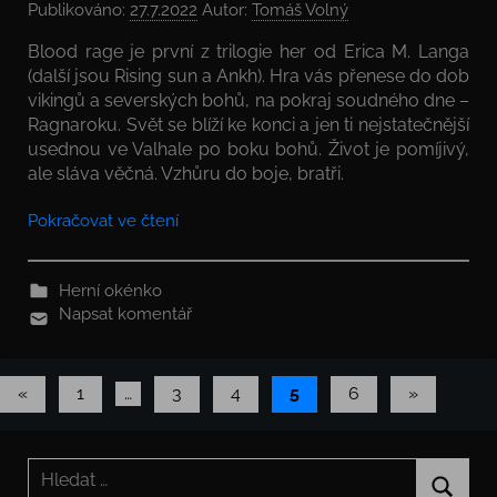
Publikováno:
27.7.2022
Autor:
Tomáš Volný
Blood rage je první z trilogie her od Erica M. Langa
(další jsou Rising sun a Ankh). Hra vás přenese do dob
vikingů a severských bohů, na pokraj soudného dne –
Ragnaroku. Svět se blíží ke konci a jen ti nejstatečnější
usednou ve Valhale po boku bohů. Život je pomíjivý,
ale sláva věčná. Vzhůru do boje, bratři.
Pokračovat ve čtení
Herní okénko
Napsat komentář
Stránkování
Předchozí
Další
«
1
…
3
4
5
6
»
příspěvky
příspěvky
příspěvků
Hledat: