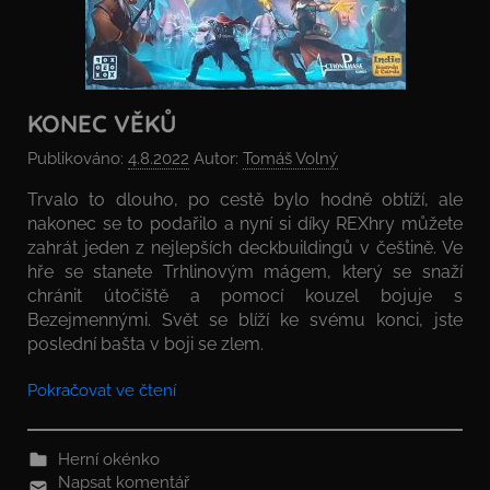
KONEC VĚKŮ
Publikováno:
4.8.2022
Autor:
Tomáš Volný
Trvalo to dlouho, po cestě bylo hodně obtíží, ale
nakonec se to podařilo a nyní si díky REXhry můžete
zahrát jeden z nejlepších deckbuildingů v češtině. Ve
hře se stanete Trhlinovým mágem, který se snaží
chránit útočiště a pomocí kouzel bojuje s
Bezejmennými. Svět se blíží ke svému konci, jste
poslední bašta v boji se zlem.
Pokračovat ve čtení
Herní okénko
Napsat komentář