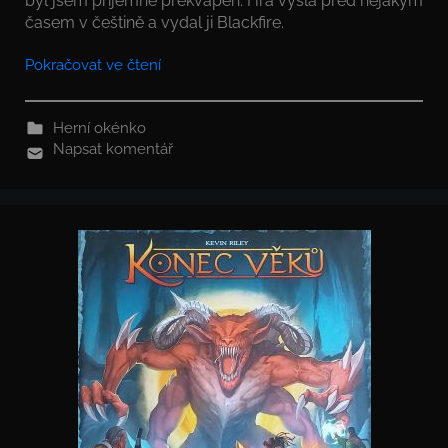
byl jsem příjemně překvapen. Hra vyšla před nějakým
časem v češtině a vydal ji Blackfire.
Pokračovat ve čtení
Herní okénko
Napsat komentář