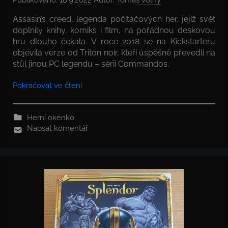
Assasin’s creed, legenda počítačových her, jejíž svět
doplnily knihy, komiks i film, na pořádnou deskovou
hru dlouho čekala. V roce 2018 se na Kickstarteru
objevila verze od Triton noir, kteří úspěšně převedli na
stůl jinou PC legendu – sérii Commandos.
Pokračovat ve čtení
Herní okénko
Napsat komentář