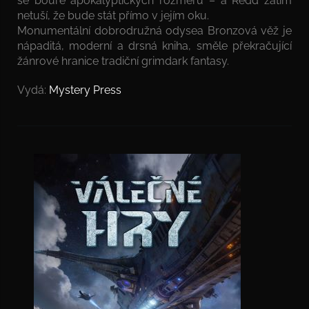
se bouře apokalyptických rozměrů – a Redd zatím
netuší, že bude stát přímo v jejím oku.
Monumentální dobrodružná odysea Bronzová věž je
nápaditá, moderní a drsná kniha, směle překračující
žánrové hranice tradiční grimdark fantasy.
Vydá:
Mystery Press