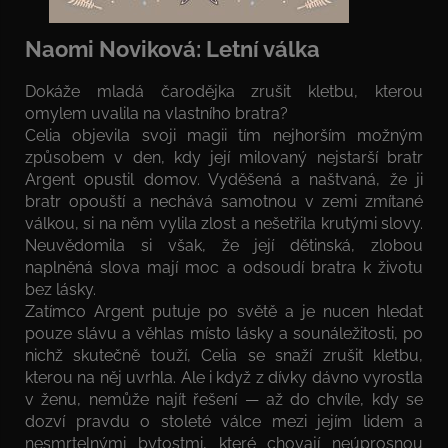
Naomi Noviková: Letní válka
Dokáže mladá čarodějka zrušit kletbu, kterou
omylem uvalila na vlastního bratra?
Celia objevila svoji magii tím nejhorším možným
způsobem v den, kdy její milovaný nejstarší bratr
Argent opustil domov. Vyděšená a naštvaná, že ji
bratr opouští a nechává samotnou v zemi zmítané
válkou, si na něm vylila zlost a nešetřila krutými slovy.
Neuvědomila si však, že její dětinská, zlobou
naplněná slova mají moc a odsoudí bratra k životu
bez lásky.
Zatímco Argent putuje po světě a je nucen hledat
pouze slávu a věhlas místo lásky a sounáležitosti, po
nichž skutečně touží, Celia se snaží zrušit kletbu,
kterou na něj uvrhla. Ale i když z dívky dávno vyrostla
v ženu, nemůže najít řešení — až do chvíle, kdy se
dozví pravdu o stoleté válce mezi jejím lidem a
nesmrtelnými bytostmi, které chovají neúprosnou