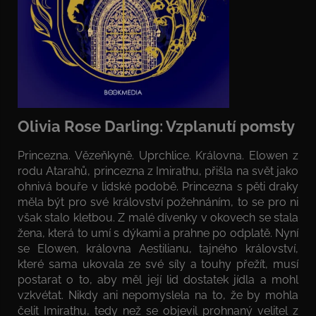
Olivia Rose Darling: Vzplanutí pomsty
Princezna. Vězeňkyně. Uprchlice. Královna. Elowen z
rodu Atarahů, princezna z Imirathu, přišla na svět jako
ohnivá bouře v lidské podobě. Princezna s pěti draky
měla být pro své království požehnáním, to se pro ni
však stalo kletbou. Z malé dívenky v okovech se stala
žena, která to umí s dýkami a prahne po odplatě. Nyní
se Elowen, královna Aestilianu, tajného království,
které sama ukovala ze své síly a touhy přežít, musí
postarat o to, aby měl její lid dostatek jídla a mohl
vzkvétat. Nikdy ani nepomyslela na to, že by mohla
čelit Imirathu, tedy než se objevil prohnaný velitel z