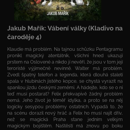
Jakub Mařík: Vábení války (Kladivo na
čaroděje 4)
Klaudie má problém. Na tajnou schůzku Pentagramu
pronikl magický atentátník, všichni hned ukazují
prstem na Oslovené a nikdo jí nevěří, že jsou v tom její
teroristé výjimečně nevinně. Walter má problém.
Zvedl špatný telefon a legenda, která dlouhá staletí
spala v hlubinách jistého kopce, se chystá vyrazit na
spanilou jízdu českými zeměmi. A hádejte, kdo se o ni
teď musí postarat? Felix překvapivě žádný problém
nemá. Jeho život je téměř idylka, a proto se na něj
logicky sesypou problémy ostatních. Vypadá to, že
na scénu dorazil nový hráč a Felix ho musí najít dřív,
než se magická Praha stane jedním velkým
magickým bojištěm. Naštěstí má znovu po boku