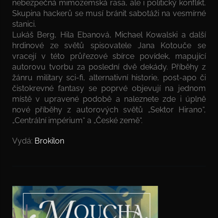
nebezpečná mimozemská rasa, ale i politický konflikt.
Skupina hackerů se musí bránit sabotáži na vesmírné
stanici.
Lukáš Berg, Hila Ebanová, Michael Kowalski a další
hrdinové ze světů spisovatele Jana Kotouče se
vracejí v této průřezové sbírce povídek, mapující
autorovu tvorbu za poslední dvě dekády. Příběhy z
žánru military sci-fi, alternativní historie, post-apo či
čistokrevné fantasy se poprvé objevují na jednom
místě v upravené podobě a naleznete zde i úplně
nové příběhy z autorových světů „Sektor Hirano“,
„Centrální impérium“ a „České země“.
Vydá:
Brokilon