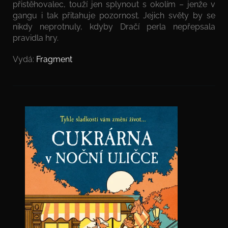
přistěhovalec, touží jen splynout s okolím – jenže v
gangu i tak přitahuje pozornost. Jejich světy by se
nikdy neprotnuly, kdyby Dračí perla nepřepsala
pravidla hry.
Vydá:
Fragment