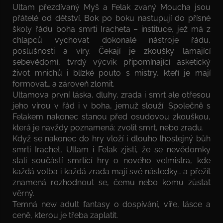
Ultam přezdívaný Myš a Felak zvaný Moucha jsou
přátelé od dětství. Bok po boku nastupují do přísné
školy řádu boha smrti Iracheta – instituce, jež má z
chlapců vychovat dokonalé nástroje řádu,
poslušnosti a víry. Čekají je zkoušky lámající
sebevědomí, tvrdý výcvik připomínající asketický
život mnichů i blízké pouto s mistry, kteří je mají
formovat… a zároveň zlomit.
Ultamova první láska, dluhy, zrada i smrt ale otřesou
jeho vírou v řád i v boha, jemuž slouží. Společně s
Felakem nakonec stanou před osudovou zkouškou,
která je navždy poznamená: zvolit smrt, nebo zradu.
Když se nakonec do hry vloží i dlouho lhostejný bůh
smrti Irachet, Ultam i Felak zjistí, že se nevědomky
stali součástí smrtící hry o nového velmistra, kde
každá volba i každá zrada mají své následky… a přežít
znamená rozhodnout se, čemu nebo komu zůstat
věrný.
Temná new adult fantasy o dospívání, víře, lásce a
ceně, kterou je třeba zaplatit.