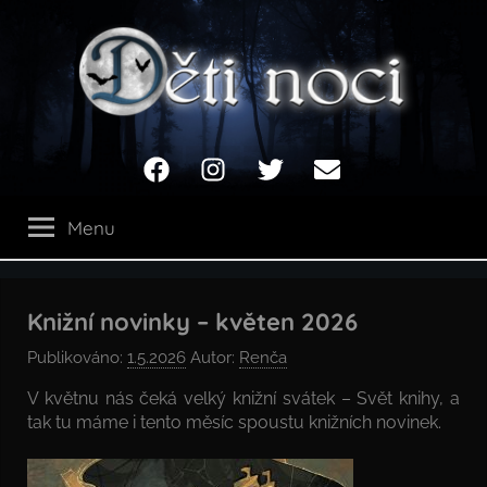
Přejít
k
obsahu
Děti
Facebook
Instagram
Twitter
Email
noci
Menu
Knižní novinky – květen 2026
Publikováno:
1.5.2026
Autor:
Renča
V květnu nás čeká velký knižní svátek – Svět knihy, a
tak tu máme i tento měsíc spoustu knižních novinek.