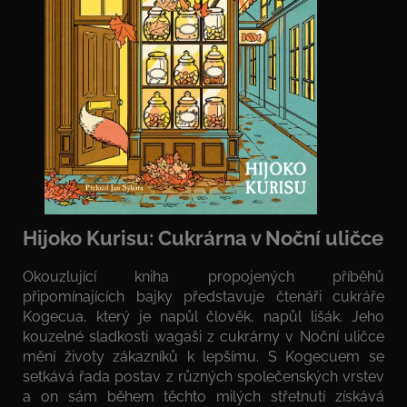
Hijoko Kurisu: Cukrárna v Noční uličce
Okouzlující kniha propojených příběhů
připomínajících bajky představuje čtenáři cukráře
Kogecua, který je napůl člověk, napůl lišák. Jeho
kouzelné sladkosti wagaši z cukrárny v Noční uličce
mění životy zákazníků k lepšímu. S Kogecuem se
setkává řada postav z různých společenských vrstev
a on sám během těchto milých střetnutí získává