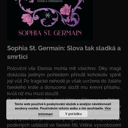
Sophia St. Germain: Slova tak sladká a
smrtící
Poloviční víla Elessia mohla mít všechno. Díky magii
dokázala jediným pohledem přinutit kohokoliv splnit
její vůli. Po tragické nehodě je však uvržena do žaláře
faeského krále a donucena složit mu krevní přísahu,
kvůli níž mu musí sloužit.
O pět let později žije mezi lidmi v Ellowu a vyčkává,
Tento web používá k poskytování služeb a analýze návštěvnosti
kdy si král přijde vybrat svůj dluh. Když ta chvíle
soubory cookie. Používáním tohoto webu s tím souhlasíte.
Více
konečně nastane, Elessia se musí zapojit do záležitostí
V pořádku
informací
lidí a zjistit, zda je současný regent Loche zapleten do
podivných událostí ve faeské říši. Vidina vysvobození