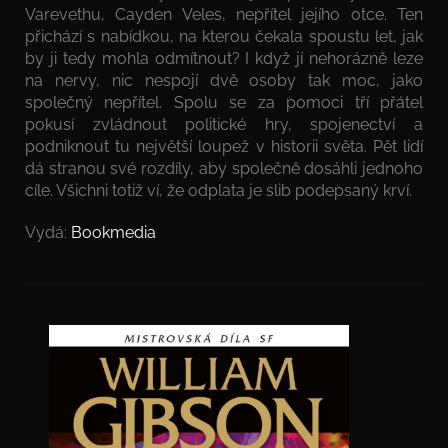
Varevethu, Cayden Veles, nepřítel jejího otce. Ten
přichází s nabídkou, na kterou čekala spoustu let, jak
by ji tedy mohla odmítnout? I když jí nehorázně leze
na nervy, nic nespojí dvě osoby tak moc, jako
společný nepřítel. Spolu se za pomoci tří přátel
pokusí zvládnout politické hry, spojenectví a
podniknout tu největší loupež v historii světa. Pět lidí
dá stranou své rozdíly, aby společně dosáhli jednoho
cíle. Všichni totiž ví, že odplata je slib podepsaný krví.
Vydá:
Bookmedia