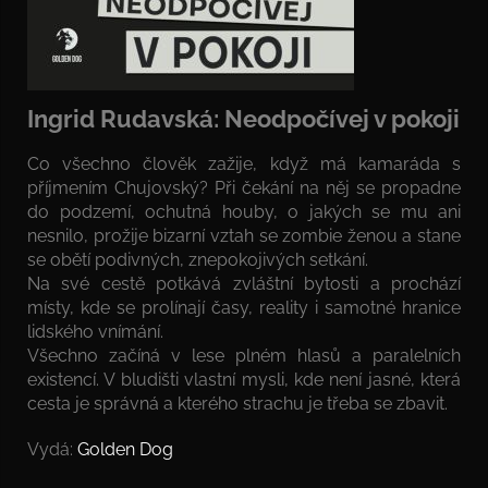
Ingrid Rudavská: Neodpočívej v pokoji
Co všechno člověk zažije, když má kamaráda s
příjmením Chujovský? Při čekání na něj se propadne
do podzemí, ochutná houby, o jakých se mu ani
nesnilo, prožije bizarní vztah se zombie ženou a stane
se obětí podivných, znepokojivých setkání.
Na své cestě potkává zvláštní bytosti a prochází
místy, kde se prolínají časy, reality i samotné hranice
lidského vnímání.
Všechno začíná v lese plném hlasů a paralelních
existencí. V bludišti vlastní mysli, kde není jasné, která
cesta je správná a kterého strachu je třeba se zbavit.
Vydá:
Golden Dog