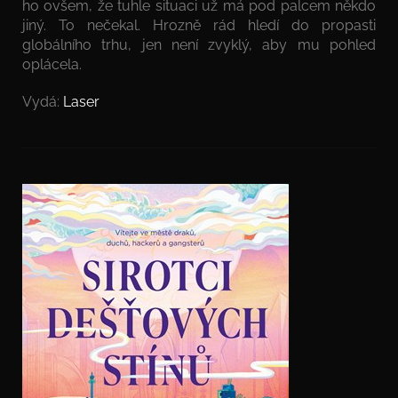
ho ovšem, že tuhle situaci už má pod palcem někdo
jiný. To nečekal. Hrozně rád hledí do propasti
globálního trhu, jen není zvyklý, aby mu pohled
oplácela.
Vydá:
Laser