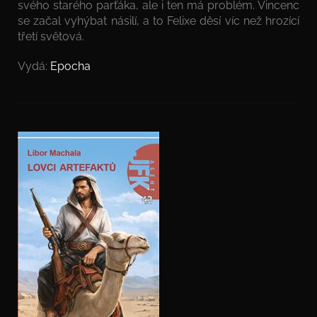
svého starého parťáka, ale i ten má problém. Vincenc
se začal vyhýbat násilí, a to Felixe děsí víc než hrozící
třetí světová.
Vydá:
Epocha