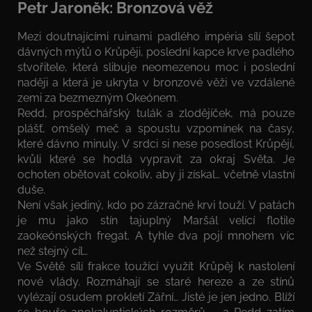
Petr Jaroněk: Bronzová věž
Mezi doutnajícími ruinami padlého impéria sílí šepot
dávných mýtů o Krůpěji, poslední kapce krve padlého
stvořitele, která slibuje neomezenou moc i poslední
naději a která je ukryta v bronzové věži ve vzdálené
zemi za bezmezným Okeónem.
Redd, prospěchářský tulák a zlodějíček, má pouze
plášť, omšelý meč a spoustu vzpomínek na časy,
které dávno minuly. V srdci si nese posedlost Krůpějí,
kvůli které se hodlá vypravit za okraj Světa. Je
ochoten obětovat cokoliv, aby ji získal… včetně vlastní
duše.
Není však jediný, kdo po zázračné krvi touží. V patách
je mu jako stín tajuplný Maršál velící flotile
zaokeónských fregat. A tyhle dva pojí mnohem víc
než stejný cíl…
Ve Světě sílí frakce toužící využít Krůpěj k nastolení
nové vlády. Rozmáhají se staré hereze a ze stínů
vylézají osudem prokletí Zářní… Jisté je jen jedno. Blíží