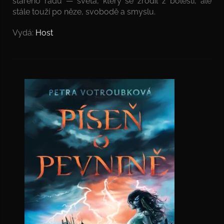
starého řádu — světa, který se zrodil z bolesti, ale
stále touží po něze, svobodě a smyslu.
Vydá:
Host