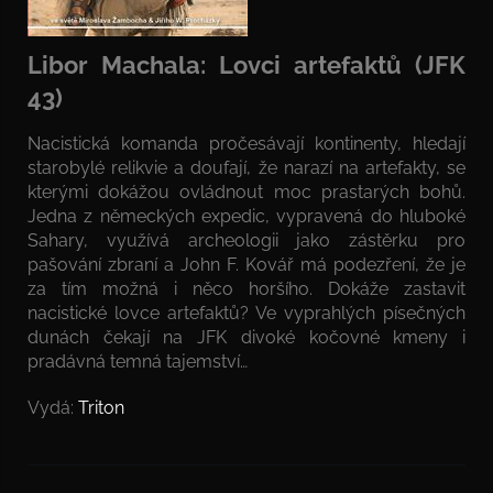
Libor Machala: Lovci artefaktů (JFK
43)
Nacistická komanda pročesávají kontinenty, hledají
starobylé relikvie a doufají, že narazí na artefakty, se
kterými dokážou ovládnout moc prastarých bohů.
Jedna z německých expedic, vypravená do hluboké
Sahary, využívá archeologii jako zástěrku pro
pašování zbraní a John F. Kovář má podezření, že je
za tím možná i něco horšího. Dokáže zastavit
nacistické lovce artefaktů? Ve vyprahlých písečných
dunách čekají na JFK divoké kočovné kmeny i
pradávná temná tajemství…
Vydá:
Triton