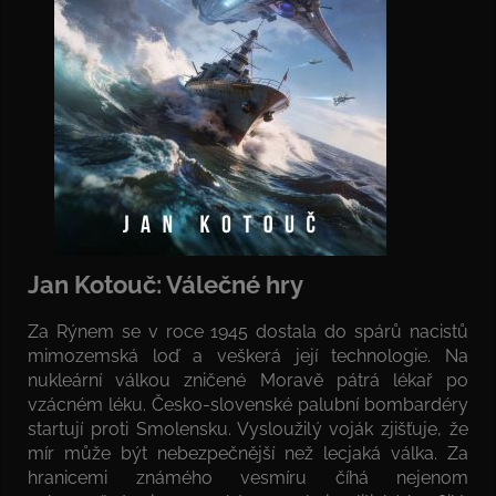
Jan Kotouč: Válečné hry
Za Rýnem se v roce 1945 dostala do spárů nacistů
mimozemská loď a veškerá její technologie. Na
nukleární válkou zničené Moravě pátrá lékař po
vzácném léku. Česko-slovenské palubní bombardéry
startují proti Smolensku. Vysloužilý voják zjišťuje, že
mír může být nebezpečnější než lecjaká válka. Za
hranicemi známého vesmíru číhá nejenom