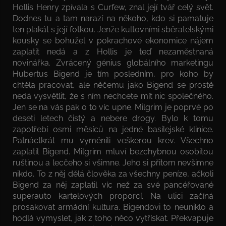
Hollis Henry zpívala s Curfew, znal její tvář celý svět.
Dodnes tu a tam narazí na někoho, kdo si pamatuje
ten plakát s její fotkou. Jenže kultovními sběratelskými
kousky se bohužel v pokrachové ekonomice nájem
zaplatit nedá a z Hollis je teď nezaměstnaná
novinářka. Zvrácený génius globálního marketingu
Hubertus Bigend je tím posledním, pro koho by
chtěla pracovat, ale něčemu jako Bigend se prostě
nedá vysvětlit, že s ním nechcete mít nic společného.
Jen se na vás pak o to víc upne. Milgrim je poprvé po
deseti letech čistý a nebere drogy. Bylo k tomu
zapotřebí osmi měsíců na jedné basilejské klinice.
Patnáctkrát mu vyměnili veškerou krev. Všechno
zaplatil Bigend. Milgrim mluví bezchybnou osobitou
ruštinou a lecčeho si všimne. Jeho si přitom nevšimne
nikdo. To z něj dělá člověka za všechny peníze, ačkoli
Bigend za něj zaplatil víc než za své pancéřované
superauto kartelových proporcí. Na ulici začíná
prosakovat armádní kultura. Bigendovi to neuniklo a
hodlá vymyslet, jak z toho něco vytřískat. Překvapuje