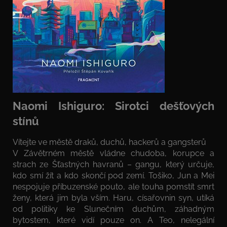
Naomi Ishiguro: Sirotci dešťových
stínů
Vítejte ve městě draků, duchů, hackerů a gangsterů
V Závětrném městě vládne chudoba, korupce a
strach ze Šťastných havranů – gangu, který určuje,
kdo smí žít a kdo skončí pod zemí. Tošiko, Jun a Mei
nespojuje příbuzenské pouto, ale touha pomstít smrt
ženy, která jim byla vším. Haru, císařovnin syn, utíká
od politiky ke Slunečním duchům, záhadným
bytostem, které vidí pouze on. A Teo, nelegální