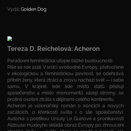
Vydá:
Golden Dog
Tereza D. Reichelová: Acheron
Paradoxní feministická utopie blízké budoucnosti
Píše se rok 2118. V srdci svobodné Evropy, přetvořené
v ekologickou a feministickou pevnost, se odehrává
příběh ženy, která ztrácí a znovu nachází svět — i sebe
samu. V krajině, kde lidé místo států pěstují
společenství a místo monumentů sázejí stromy, se
prolíná osobní ztráta s dějinami celého kontinentu.
Acheron je vizionářský román o koncích a nových
začátcích, o křehkosti světa i o síle společenství.
Autorka s poetikou Ursuly Le Guinové a pronikavostí
Aldouse Huxleyho skládá obraz Evropy po zhroucení