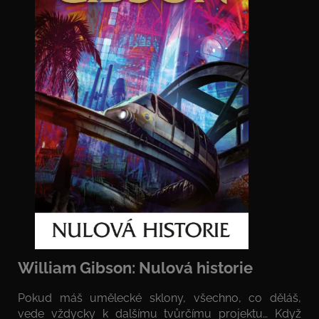
William Gibson: Nulová historie
Pokud máš umělecké sklony, všechno, co děláš,
vede vždycky k dalšímu tvůrčímu projektu… Když