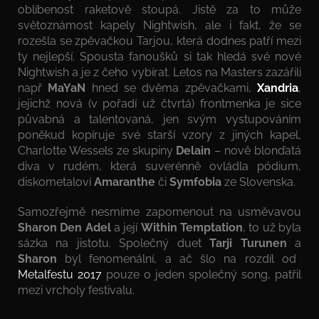
oblíbenost raketově stoupá. Jistě za to může
světoznámost kapely Nightwish, ale i fakt, že se
rozešla se zpěvačkou Tarjou, která dodnes patří mezi
ty nejlepší. Spousta fanoušků si tak hledá své nové
Nightwish a je z čeho vybírat. Letos na Masters zazářili
např
MaYaN
hned se dvěma zpěvačkami,
Xandria
,
jejichž nová (v pořadí už čtvrtá) frontmenka je sice
půvabná a talentovaná, jen svým vystupováním
poněkud kopíruje své starší vzory z jiných kapel,
Charlotte Wessels ze skupiny
Delain
– nově blonďatá
diva v rudém, která suverénně ovládla pódium,
diskometaloví
Amaranthe
či
Symfobia
ze Slovenska.
Samozřejmě nesmíme zapomenout na usměvavou
Sharon Den Adel
a její
Within Temptation
, to už byla
sázka na jistotu. Společný duet
Tarji Turunen
a
Sharon
byl fenomenální, a ač šlo na rozdíl od
Metalfestu 2017
pouze o jeden společný song, patřil
mezi vrcholy festivalu.