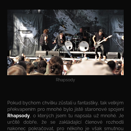
Rhapsody
Pokud bychom chvilku zůstali u fantastiky, tak velkým
překvapením pro mnohé bylo jistě staronové spojení
Rhapsody
, o kterých jsem tu napsala už mnohé. Je
určitě dobře, že se zakládající členové rozhodli
nakonec pokračovat, pro někoho je však smutnou