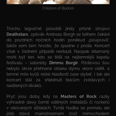
Children of Bodom
Trochu legračně působili jindy přísně strojoví
Deathstars
, zpěvák Andreas Bergh se během čekání
do pozdních nočních hodin poněkud „poupravil“,
takže sem tam hrozilo, že spadne z pódia. Koncert
však v žádném případě nezkazil. Naopak zklamaný
mohl být ten, kdo se těšil na nejtemnější kapelu
festivalu – satanisty
Dimmu Borgir
. Pódiovou šou
nebylo skrze přehnaná oblaka dýmu skoro vidět, a
temné mše kvůli nízké hlasitosti zase slyšet. I tak ale
koncert stál za shlédnutí tisícům zvědavých i
nadšených diváků.
Pryč jsou doby, kdy na
Masters of Rock
razily
výhradně davy černě oděných metalistů či rockerů
v okovaných džískách. Tvrdá hudba se pomalu ale
jisté stává mainstreamem (což mimochodem