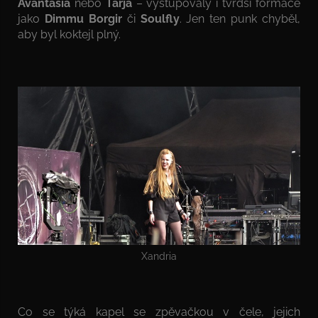
Avantasia
nebo
Tarja
– vystupovaly i tvrdší formace
jako
Dimmu Borgir
či
Soulfly
. Jen ten punk chyběl,
aby byl koktejl plný.
Xandria
Co se týká kapel se zpěvačkou v čele, jejich