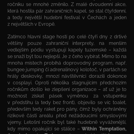
ročníku se mnohé změnilo. Z malé dvoudenní akce,
která hostila pár zahraničních kapel, se stal čtyřdenní,
a tedy největší hudební festival v Čechách a jeden
z největších v Evropě.
Zatímco hlavní stage hostí po celé čtyři dny z drtivé
většiny pouze zahraniční interprety, na menším
vedlejším pódiu vystupují kapely tuzemské – každá
se snaží být tou nejlepší. Je z čeho vybírat. Mimo to na
mnoha místech probíhá doprovodný program, např.
bungee jumping či adrenalinový kolotoč, v partách se
hrály deskovky, mnozí návštěvníci dorazili dokonce
v cosplayi. Oproti několika stagnujícím předchozím
ročníkům došlo ke zlepšení organizace – ať už je to
možnost získat pásek výměnou za vstupenku
v předstihu (a tedy bez front), objevilo se víc toalet,
především tedy raket pro pány, čímž byly ochráněny
rizikové části areálu před nežádoucími smyslovými
vjemy. Letošní ročník byl také hudebně vyváženější,
kdy mimo opakující se stálice –
Within Temptation,