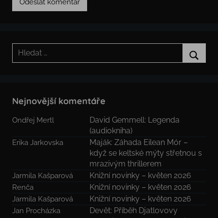
Hledat:
Hledat
Nejnovější komentáře
David Gemmell: Legenda
Ondřej Mertl
(audiokniha)
Maják: Záhada Eilean Mór –
Erika Jarkovska
když se keltské mýty střetnou s
mrazivým thrillerem
Knižní novinky – květen 2026
Jarmila Kašparová
Knižní novinky – květen 2026
Renča
Knižní novinky – květen 2026
Jarmila Kašparová
Devět: Příběh Djatlovovy
Jan Procházka