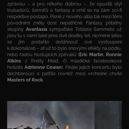
zprávou – a pro někoho dobrou –, že opustili styl
trubadúrů, šermířů a fantasy a vrhli se na žánr sci-fi
respektive postapo. Písně z nového alba tak mezi těmi
původními zněly dost nepatřičně. Fantasy příběhy
skupiny
Avantasia
sympaťáka Tobiase Sammeta už
jsou tu s námi také přes dvě desítky let, nicméně letos
se jim podařilo dotáhnout své vystoupení
k dokonalosti – ať už to bylo snovými efekty na pódiu,
nebo řadou hostujících zpěváků (
Eric Martin
,
Ronnie
Atkins
z Pretty Maid, či mladičká facebooková
hvězda
Adrienne Cowan
). Finále jejich koncertu bylo
dechberoucí a patřilo rovněž mezi vrcholné chvíle
Masters of Rock
.