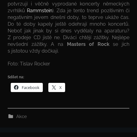
potvrzují i věčně vyprodané koncerty německých
zvrhlíků
Rammstein
). Zda je tento trend pozitivním či
negativním jevem dnešní doby, to teprve ukáže čas.
Do té doby kapely ještě odehrají mnoho koncertů.
Neboť jak jinak by si dnes vydělaly na aparaturu?
Z prodeje CD jistě ne. Diváci chtějí zážitky. Nejlépe
nevšední zážitky. A na
Masters of Rock
se jich
s jistotou vždy dočkají.
Foto: Tislav Rocker
Sdílet na:
Facebook
X
Akce