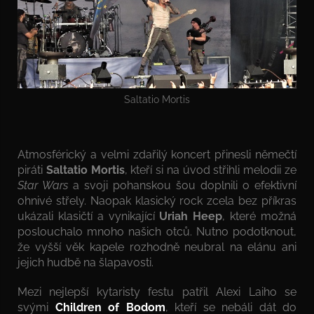
Saltatio Mortis
Atmosférický a velmi zdařilý koncert přinesli němečtí
piráti
Saltatio Mortis
, kteří si na úvod střihli melodii ze
Star Wars
a svoji pohanskou šou doplnili o efektivní
ohnivé střely. Naopak klasický rock zcela bez příkras
ukázali klasičtí a vynikající
Uriah Heep
, které možná
poslouchalo mnoho našich otců. Nutno podotknout,
že vyšší věk kapele rozhodně neubral na elánu ani
jejich hudbě na šlapavosti.
Mezi nejlepší kytaristy festu patřil Alexi Laiho se
svými
Children of Bodom
, kteří se nebáli dát do