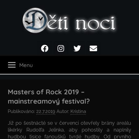
Přejít
k
obsahu
Děti
Facebook
Instagram
Twitter
Email
noci
Menu
Masters of Rock 2019 –
mainstreamový festival?
Publikováno:
22.7.2019
Autor:
Kristina
Již po šestnácté se v červenci otevřely brány areálu
likérky Rudolfa Jelínka, aby pohostily a naplnily
hudbou tisíce fanoušků tvrdé hudby. Od prvního