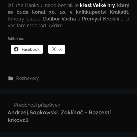
(ať už s Hankou, nebo bez ní), je
křest Velké hry
, který
se bude konat 30. 10. v knihkupectví Krakatit.
Kmotry budou
Dalibor Vácha
a
Přemysl Krejčík
a já
vás tam moc rád uvidím.
Sdílet na:
Facebook
X
Rozhovory
Navigace
Předchozí příspěvek
pro
Andrzej Sapkowski: Zaklínač – Rozcestí
krkavců
příspěvek