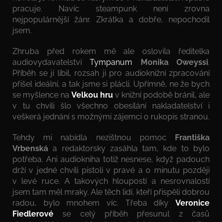
pracuje. Navíc steampunk není zrovna
nejpopulárnější žánr. Zkrátka a dobře, nepochodil
jsem.
Zhruba před rokem mě ale oslovila ředitelka
audiovydavatelství
Tympanum
Monika Oweyssi
.
Příběh se jí líbil, rozsah ji pro audioknižní zpracování
přišel ideální, a tak jsme si plácli. Upřímně, ne že bych
se myšlence na
Velkou hru
v knižní podobě bránil, ale
v tu chvíli šlo všechno obesílání nakladatelství i
veškerá jednání s možnými zájemci o rukopis stranou.
Tehdy mi nabídla nezištnou pomoc
Františka
Vrbenská
a redaktorsky zasáhla tam, kde to bylo
potřeba. Ani audiokniha totiž nesnese, když padouch
drží v jedné chvíli pistoli v pravé a o minutu později
v levé ruce. A takových hloupostí a nesrovnalostí
jsem tam měl mraky. Ale těch lidí, kteří přispěli dobrou
radou, bylo mnohem víc. Třeba díky
Veronice
Fiedlerové
se celý příběh přesunul z časů