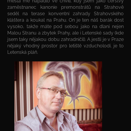
města mě napadlo ve chvíli, kdy jsem jako čerstvý
zaměstnanec kanonie premonstrátů na Strahově
seděl na terase konventní zahrady Strahovského
kláštera a koukal na Prahu. On je ten náš barák dost
vysoko, takže máte pod sebou jako na dlani nejen
Malou Stranu a zbytek Prahy, ale i Letenské sady (kde
jsem taky nějakou dobu zahradničil). A jestli je v Praze
nějaký vhodný prostor pro letiště vzducholodí, je to
Letenská pláň.