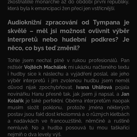
zkostnatělé monarchie až do období první republiky,
která byla k emancipaci žen přeci jen vstřícnější.
Audioknižní zpracování od Tympana je
skvělé – měl jsi možnost ovlivnit výběr
interpretů nebo hudební podkres? Je
něco, co bys teď změnil?
Tohle jsem nechal plně v rukou profesionálů. Pan
režisér
Vojtěch Machálek
mi ukázku načteného textu
i hudby sice k náslechu a vyjádření poslal, ale jeho
výběr interpretů i jím zvolenou hudbu jsem neměl
důvod nijak zpochybňovat.
Ivana Uhlířová
pojala
novinářku Hanu přesně tak, jak jsem ji napsal, a
Jan
Kolařík
je také perfektní. Oběma interpretům naopak
musím složit poklonu, protože jména některých
postav jsou fakt dost krkolomná a o různých kletbách
a nadávkách ve francouzštině, němčině a ruštině
nemluvě. No a hudba posouvá tu mou taškařici
nejmíň o dva levely výš.