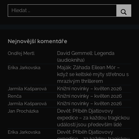
Hledat:
Hledat
Nejnovější komentáře
David Gemmell: Legenda
Ondřej Mertl
(audiokniha)
Maják: Záhada Eilean Mór –
Erika Jarkovska
když se keltské mýty střetnou s
mrazivým thrillerem
Knižní novinky – květen 2026
Jarmila Kašparová
Knižní novinky – květen 2026
Renča
Knižní novinky – květen 2026
Jarmila Kašparová
Devět: Příběh Djatlovovy
Jan Procházka
expedice – za každou tragickou
událostí jsou především lidé
Devět: Příběh Djatlovovy
Erika Jarkovska
expedice – za každou tragickou