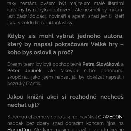
taky nemám, ovšem být majitelem malé literární
kavárny by nebylo k zahození. Ale nesměli by mi tam
lézt žádní žoldáci, novináři a agenti, snad jen ti, kteří
jsou v žoldu literární fantastiky.
Kdyby sis mohl vybrat jednoho autora,
který by napsal pokračování Velké hry –
koho bys oslovil a proč?
Dream team by byli pochopitelně
Petra Slováková
a
Peter Jelínek
, ale takovou nebo podobnou
skopičinu, jako jsem napsal já, by dokázal napsat i
bezruký Frantík.
Jakou knižní akci si rozhodně nechceš
nechat ujít?
S dcerou chceme v sobotu 4. 10. navštívit
CRWECON
,
naopak bez dcery snad dorazím koncem října na
HorrorCon
. Ale kam musím dorazit bezpodmínečně