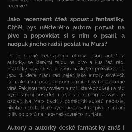
recenze?
Jako recenzent čteš spoustu fantastiky.
Chtěl bys některého autora pozvat na
pivo a popovídat si s ním o psaní, a
naopak jiného radši poslat na Mars?
To je hodně nebezpečná otázka. Jsou autoři a
autorky, se kterými zajdu na pivo a kus řeči rád,
prakticky kdykoli se k tomu naskytne příležitost. To
jsou ti, které mám rád nejen jako autory skvělých
knih, ale mám pocit, že jsem s nimi lidsky na podobné
vlně. Pak jsou tady ovšem autoři, které obdivuju a rád
bych s nimi poseděl u piva, ale nemám odvahu je
oslovit. Na Mars bych z domácích autorů neposlal
nikoho a těch, které bych nepozval na pivo, není ani
tolik, co prstů na ruce nešikovného truhláře.
Autory a autorky české fantastiky znáš i