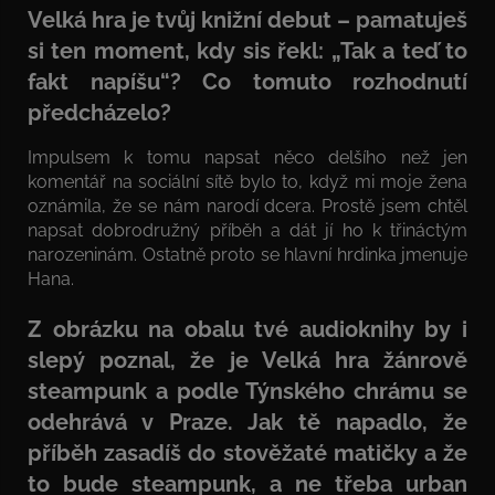
Velká hra je tvůj knižní debut – pamatuješ
si ten moment, kdy sis řekl: „Tak a teď to
fakt napíšu“? Co tomuto rozhodnutí
předcházelo?
Impulsem k tomu napsat něco delšího než jen
komentář na sociální sítě bylo to, když mi moje žena
oznámila, že se nám narodí dcera. Prostě jsem chtěl
napsat dobrodružný příběh a dát jí ho k třináctým
narozeninám. Ostatně proto se hlavní hrdinka jmenuje
Hana.
Z obrázku na obalu tvé audioknihy by i
slepý poznal, že je Velká hra žánrově
steampunk a podle Týnského chrámu se
odehrává v Praze. Jak tě napadlo, že
příběh zasadíš do stověžaté matičky a že
to bude steampunk, a ne třeba urban