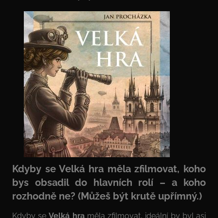
Kdyby se Velká hra měla zfilmovat, koho
bys obsadil do hlavních rolí – a koho
rozhodně ne? (Můžeš být krutě upřímný.)
Kdyby se
Velká hra
měla zfilmovat, ideální by byl asi