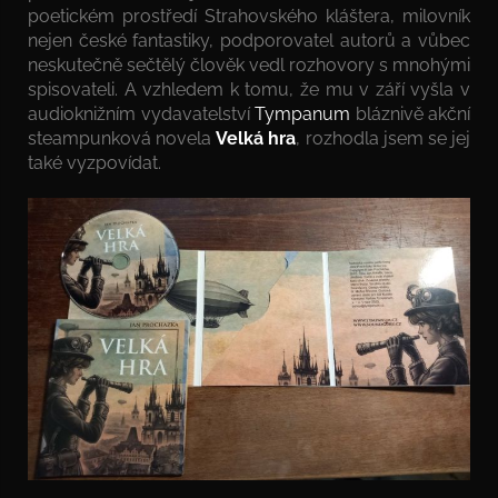
poetickém prostředí Strahovského kláštera, milovník
nejen české fantastiky, podporovatel autorů a vůbec
neskutečně sečtělý člověk vedl rozhovory s mnohými
spisovateli. A vzhledem k tomu, že mu v září vyšla v
audioknižním vydavatelství
Tympanum
bláznivě akční
steampunková novela
Velká hra
, rozhodla jsem se jej
také vyzpovídat.