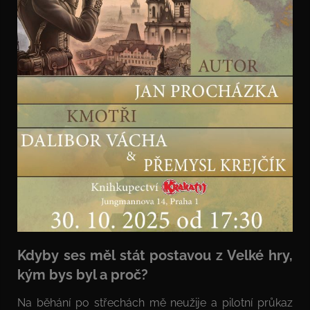
Kdyby ses měl stát postavou z Velké hry,
kým bys byl a proč?
Na běhání po střechách mě neužije a pilotní průkaz