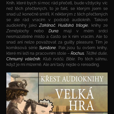
Knih, které bych si moc rád přečetl, bude vždycky víc
než těch přečtených, to je fakt, se kterým jsem se
snad už konečně smířil. K některým z těch přečtených
se ale rád vracím v podobě audioknih. Takové
audioknihy jako
Zaklínač
,
Husitská trilogie
, knihy ze
Zeměplochy
nebo
Duna
mají v mém srdci
nesmazatelné místo a často se k nim vracím. Ale to
snad ani nelze považovat za guilty pleasure. Tím je
komiksová série
Sunstone
. Pak jsou tu ovšem knihy,
které mi leží na pracovním stole –
Rochus
, Těžké duše,
Chmurný válečník
, Klub rváčů, Bible
. Po těch sáhnu,
když je mi mizerně. Ale ani tady nejde o rereading.