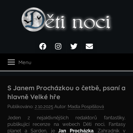
Přejít
k
obsahu
Děti
Facebook
Instagram
Twitter
Email
noci
Menu
S Janem Procházkou o četbě, psaní a
hlavně Velké hře
Publikováno:
2.10.2025
Autor:
Madla Pospíšilová
Jeden z nejaktivnějších redaktorů fantastiky,
publikující recenze na webech Děti noci, Fantasy
planet a Sarden, je
Jan Procházka
. Zahradník v