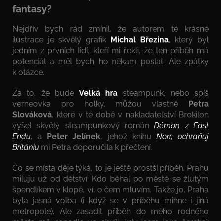
fantasy?
Nejdřív bych rád zmínil, že autorem té krásné
ilustrace je skvělý grafik
Michal Březina
, který byl
jedním z prvních lidí, kteří mi řekli, že ten příběh má
potenciál a měl bych ho někam poslat. Ale zpátky
k otázce.
Za to, že bude
Velká hra
steampunk, nebo spíš
verneovka pro holky, můžou vlastně
Petra
Slováková
, které v té době v nakladatelství Brokilon
vyšel skvělý steampunkový román
Démon z East
Endu
, a
Peter Jelínek
, jehož knihu
Norr, ochraňuj
Britániu
mi Petra doporučila k přečtení.
Co se místa děje týká, to je ještě prostší příběh. Prahu
miluju už od dětství. Kdo běhal po městě se žlutým
špendlíkem v klopě, ví, o čem mluvím. Takže jo, Praha
byla jasná volba (i když se v příběhu mihne i jiná
metropole). Ale zasadit příběh do mého rodného