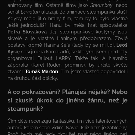
animovaný film. Ostatně filmy jako
Steamboy
, nebo
seriál
Leviatan
ukazují, že animace steampunku sluší.
Kdyby mělo jít o hraný film, tam by to bylo vlastně
ještě jednodušší. Hanu by měla hrát spisovatelka
Petra Slováková
. Její steampunkové kostýmy jsou
skvělé a je vlastně Haniným předobrazem. Zbylé
postavy kromě Hanina šéfa (tady by se mi líbil
Leoš
Kyša
) nosí jména kamarádů, se kterými jsem před lety
organizoval Fallout LARPY. Takže tak. A hlavního
záporáka (Karel Roden promine), by určitě skvěle
ztvárnil
Tomáš Marton
. Tím jsem vlastně odpověděl i
na druhou část otázky.
A co pokračování? Plánuješ nějaké? Nebo
si zkusíš úkrok do jiného žánru, než je
steampunk?
Čím déle recenzuju fantastiku, tím více talentovaných
autorů kolem sebe vidím. Navíc, knižní trh je zahlcený.
Proč bych měl tedy zkoušet psát něco jiného než