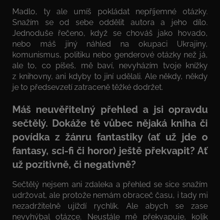
Madlo, ty ale umíš pokládat nepříjemné otázky.
Snažím se od sebe oddělit autora a jeho dílo.
Jednoduše řečeno, když se chováš jako hovado,
nebo máš jiný náhled na okupaci Ukrajiny,
komunismus, politiku nebo genderové otázky než já,
ale to, co píšeš, mě baví, nevyházím tvoje knížky
z knihovny, ani kdyby to jiní udělali. Ale někdy, někdy
je to předsevzetí zatraceně těžké dodržet.
Máš neuvěřitelný přehled a jsi opravdu
sečtělý. Dokáže tě vůbec nějaká kniha či
povídka z žánru fantastiky (ať už jde o
fantasy, sci-fi či horor) ještě překvapit? Ať
už pozitivně, či negativně?
Sečtělý nejsem ani zdaleka a přehled se sice snažím
udržovat, ale protože nemám obraceč času, i tady mi
nezadržitelně ujíždí rychlík. Ale abych se zase
nevyhýbal otázce. Neustále mě překvapuje, kolik