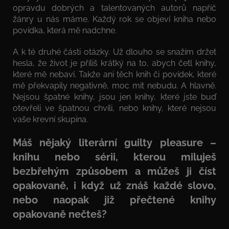
opravdu dobrých a talentovaných autorů napříč
žánry u nás máme. Každý rok se objeví kniha nebo
povídka, která mě nadchne.
A k té druhé části otázky. Už dlouho se snažím držet
hesla, že život je příliš krátký na to, abych četl knihy,
které mě nebaví. Takže ani těch knih či povídek, které
mě překvapily negativně, moc mít nebudu. A hlavně.
Nejsou špatné knihy, jsou jen knihy, které jste buď
otevřeli ve špatnou chvíli, nebo knihy, které nejsou
vaše krevní skupina.
Máš nějaký literární guilty pleasure –
knihu nebo sérii, kterou miluješ
bezbřehým způsobem a můžeš ji číst
opakovaně, i když už znáš každé slovo,
nebo naopak již přečtené knihy
opakovaně nečteš?