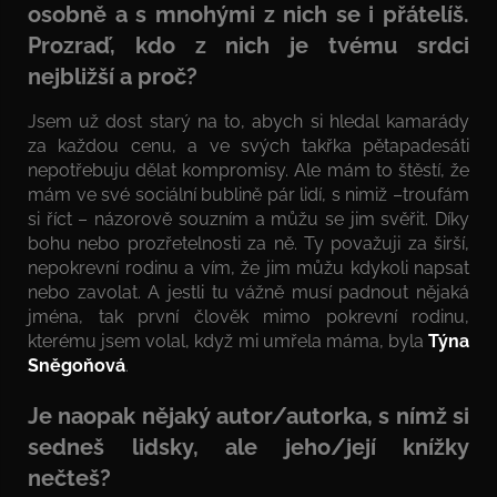
osobně a s mnohými z nich se i přátelíš.
Prozraď, kdo z nich je tvému srdci
nejbližší a proč?
Jsem už dost starý na to, abych si hledal kamarády
za každou cenu, a ve svých takřka pětapadesáti
nepotřebuju dělat kompromisy. Ale mám to štěstí, že
mám ve své sociální bublině pár lidí, s nimiž –troufám
si říct – názorově souzním a můžu se jim svěřit. Díky
bohu nebo prozřetelnosti za ně. Ty považuji za širší,
nepokrevní rodinu a vím, že jim můžu kdykoli napsat
nebo zavolat. A jestli tu vážně musí padnout nějaká
jména, tak první člověk mimo pokrevní rodinu,
kterému jsem volal, když mi umřela máma, byla
Týna
Sněgoňová
.
Je naopak nějaký autor/autorka, s nímž si
sedneš lidsky, ale jeho/její knížky
nečteš?