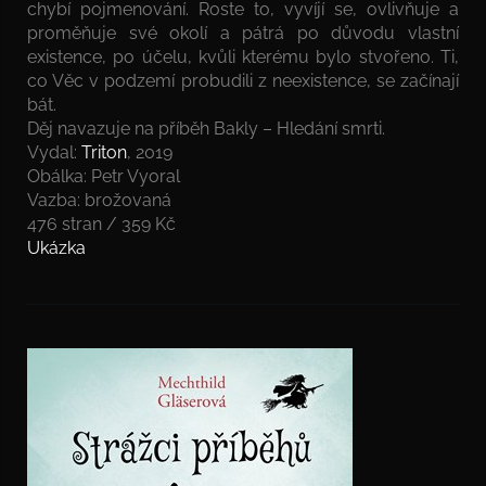
chybí pojmenování. Roste to, vyvíjí se, ovlivňuje a
proměňuje své okolí a pátrá po důvodu vlastní
existence, po účelu, kvůli kterému bylo stvořeno. Ti,
co Věc v podzemí probudili z neexistence, se začínají
bát.
Děj navazuje na příběh Bakly – Hledání smrti.
Vydal:
Triton
, 2019
Obálka: Petr Vyoral
Vazba: brožovaná
476 stran / 359 Kč
Ukázka