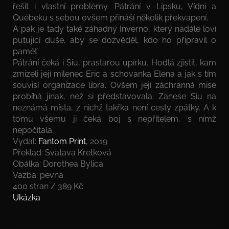
řešit i vlastní problémy. Pátrání v Lipsku, Vídni a
Québeku s sebou ovšem přináší několik překvapení.
A pak je tady také záhadný Inverno, který nadále loví
putující duše, aby se dozvěděl, kdo ho připravil o
paměť.
Pátrání čeká i Siu, prastarou upírku. Hodlá zjistit, kam
zmizeli její milenec Eric a schovanka Elena a jak s tím
souvisí organizace libra. Ovšem její záchranná mise
probíhá jinak, než si představovala: Zanese Siu na
neznámá místa, z nichž takřka není cesty zpátky. A k
tomu všemu ji čeká boj s nepřítelem, s nímž
nepočítala.
Vydal:
Fantom Print
, 2019
Překlad: Svatava Kretková
Obálka: Dorothea Bylica
Vazba: pevná
400 stran / 389 Kč
Ukázka