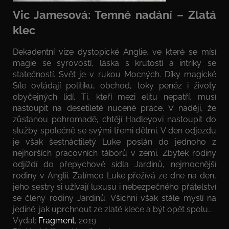
Vic Jamesová: Temné nadání – Zlatá
klec
Dekadentní vize dystopické Anglie, ve které se mísí
magie se syrovostí, láska s krutostí a intriky se
statečností. Svět je v rukou Mocných. Díky magické
Síle ovládají politiku, obchod, toky peněz i životy
obyčejných lidí. Ti, kteří mezi elitu nepatří, musí
nastoupit na desetileté nucené práce. V naději, že
zůstanou pohromadě, chtějí Hadleyovi nastoupit do
služby společně se svými třemi dětmi. V den odjezdu
je však šestnáctiletý Luke poslán do jednoho z
nejhorších pracovních táborů v zemi. Zbytek rodiny
odjíždí do přepychové sídla Jardinů, nejmocnější
rodiny v Anglii. Zatímco Luke přežívá ze dne na den,
jeho sestry si užívají luxusu i nebezpečného přátelství
se členy rodiny Jardinů. Všichni však stále myslí na
jediné: jak uprchnout ze zlaté klece a být opět spolu…
Vydal:
Fragment
, 2019