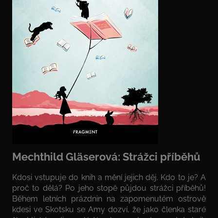
Mechthild Gläserová: Strážci příběhů
Kdosi vstupuje do knih a mění jejich děj. Kdo to je? A
proč to dělá? Po jeho stopě půjdou strážci příběhů!
Během letních prázdnin na zapomenutém ostrově
kdesi ve Skotsku se Amy dozví, že jako členka staré