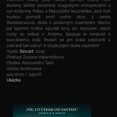
školený léčitel obdařený magickými schopnostmi a
syn královny Fellsu a Nejvyššího kouzelníka, jenž hoří
touhou pomstít smrt svého otce, a Jenna
Blandelowová, dívka s podivným znamením, kterou
její tajemní rodiče opustili brzy po narození. Jejich
cesty se setkají v Ardenu. Spojuje je nenávist k
bezcitnému králi. Podaří se jim krále odstranit a
zabránit tak válce? A dojde jejich láska naplnění?
Vydal:
Slovart
, 2019
Překlad: Zuzana Halamíčková
Obálka: Alessandro Taini
Vazba: brožovaná
424 stran / 349 Kč
Ukázka