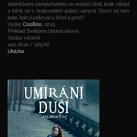
skleničkami šampaňského se nestačí divit, kolik záhad
a intrik se v královském paláci ukrývá. Dozví se tam
také, kdo jí usiloval u život a proč?
Vydal:
CooBoo
, 2019
Překlad: Světlana Ondroušková
Vazba: vázaná
440 stran / 369 Kč
Ukázka