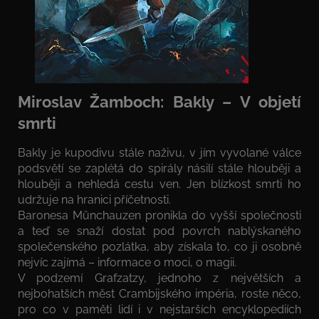
Miroslav Žamboch: Bakly – V objetí
smrti
Bakly je kupodivu stále naživu, v jím vyvolané válce
podsvětí se zaplétá do spirály násilí stále hlouběji a
hlouběji a nehledá cestu ven. Jen blízkost smrti ho
udržuje na hranici příčetnosti.
Baronesa Münchauzen pronikla do vyšší společnosti
a teď se snaží dostat pod povrch nablýskaného
společenského pozlátka, aby získala to, co ji osobně
nejvíc zajímá – informace o moci, o magii.
V podzemí Grafzatzy, jednoho z největších a
nejbohatších měst Crambijského impéria, roste něco,
pro co v paměti lidí i v nejstarších encyklopediích