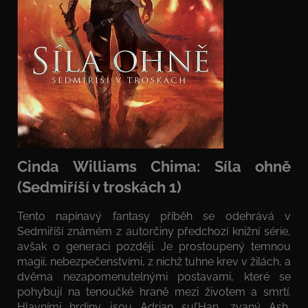
Cinda Williams Chima: Síla ohně
(Sedmiříší v troskách 1)
Tento napínavý fantasy příběh se odehrává v
Sedmiříší známém z autorčiny předchozí knižní série,
avšak o generaci později. Je prostoupený temnou
magií, nebezpečenstvími, z nichž tuhne krev v žilách, a
dvěma nezapomenutelnými postavami, které se
pohybují na tenoučké hraně mezi životem a smrtí.
Hlavními hrdiny jsou Adrian sul’Han, zvaný Ash,