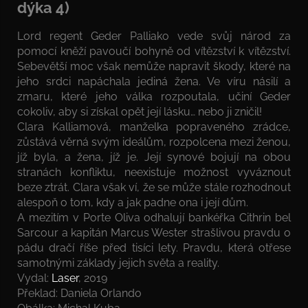
dýka 4)
Lord regent Geder Palliako vede svůj národ za
pomocí kněží pavoučí bohyně od vítězství k vítězství.
Sebevětší moc však nemůže napravit škody, které na
jeho srdci napáchala jediná žena. Ve víru násilí a
zmaru, které jeho válka rozpoutala, učiní Geder
cokoliv, aby si získal opět její lásku… nebo ji zničil!
Clara Kalliamová, manželka popraveného zrádce,
zůstává věrná svým ideálům, rozpolcena mezi ženou,
jíž byla, a žena, jíž je. Její synové bojují na obou
stranách konfliktu, neexistuje možnost vyváznout
beze ztrát. Clara však ví, že se může stále rozhodnout
alespoň o tom, kdy a jak padne ona i její dům.
A mezitím v Porte Oliva odhalují bankéřka Cithrin bel
Sarcour a kapitán Marcus Wester strašlivou pravdu o
pádu dračí říše před tisíci lety. Pravdu, která otřese
samotnými základy jejich světa a reality.
Vydal:
Laser
, 2019
Překlad: Daniela Orlando