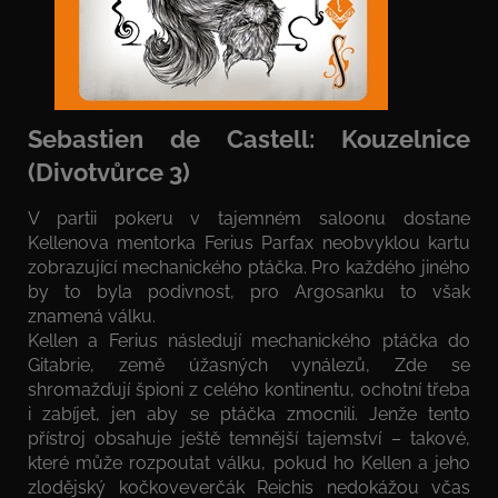
Sebastien de Castell: Kouzelnice
(Divotvůrce 3)
V partii pokeru v tajemném saloonu dostane
Kellenova mentorka Ferius Parfax neobvyklou kartu
zobrazující mechanického ptáčka. Pro každého jiného
by to byla podivnost, pro Argosanku to však
znamená válku.
Kellen a Ferius následují mechanického ptáčka do
Gitabrie, země úžasných vynálezů, Zde se
shromažďují špioni z celého kontinentu, ochotní třeba
i zabíjet, jen aby se ptáčka zmocnili. Jenže tento
přístroj obsahuje ještě temnější tajemství – takové,
které může rozpoutat válku, pokud ho Kellen a jeho
zlodějský kočkoveverčák Reichis nedokážou včas