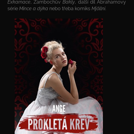
Exkarnace
, Žambochův
Bakly
, další díl Abrahamovy
série
Mince a dýka
nebo třeba komiks
Mjöllni
.