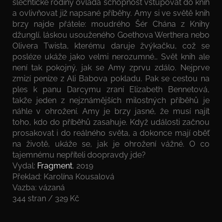
šlechtické rodiny ovládá schopnost vstupovat do knih
a ovlivňovat již napsané příběhy. Amy si ve světě knih
brzy najde přátele: moudrého Šér Chána z Knihy
džunglí, láskou usouženého Goethova Werthera nebo
Olivera Twista, kterému daruje žvýkačku, což se
posléze ukáže jako velmi nerozumné… Svět knih ale
není tak pokojný, jak se Amy zprvu zdálo. Nejprve
zmizí peníze z Ali Babova pokladu. Pak se cestou na
ples k panu Darcymu zraní Elizabeth Bennetová,
takže jeden z nejznámějších milostných příběhů je
náhle v ohrožení. Amy je brzy jasné, že musí najít
toho, kdo do příběhů zasahuje. Když události začnou
prosakovat i do reálného světa, a dokonce mají oběť
na životě, ukáže se, jak je ohrožení vážné. O co
tajemnému nepříteli doopravdy jde?
Vydal:
Fragment
, 2019
Překlad: Karolína Kousalová
Vazba: vázaná
344 stran / 329 Kč