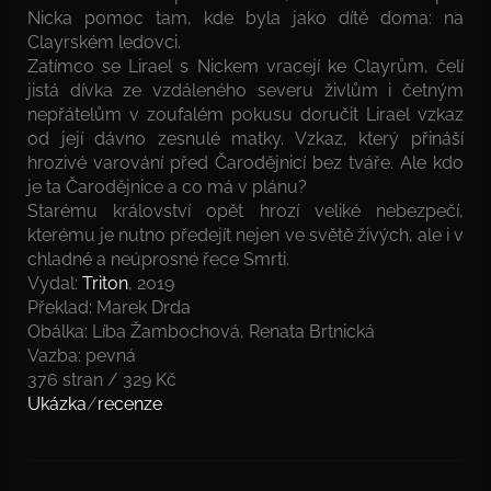
Nicka pomoc tam, kde byla jako dítě doma: na
Clayrském ledovci.
Zatímco se Lirael s Nickem vracejí ke Clayrům, čelí
jistá dívka ze vzdáleného severu živlům i četným
nepřátelům v zoufalém pokusu doručit Lirael vzkaz
od její dávno zesnulé matky. Vzkaz, který přináší
hrozivé varování před Čarodějnicí bez tváře. Ale kdo
je ta Čarodějnice a co má v plánu?
Starému království opět hrozí veliké nebezpečí,
kterému je nutno předejít nejen ve světě živých, ale i v
chladné a neúprosné řece Smrti.
Vydal:
Triton
, 2019
Překlad: Marek Drda
Obálka: Líba Žambochová, Renata Brtnická
Vazba: pevná
376 stran / 329 Kč
Ukázka
/
recenze