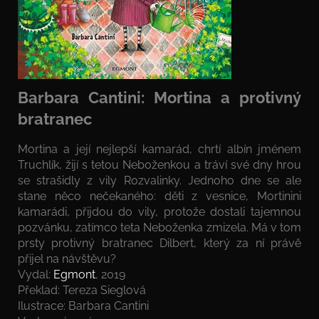
Barbara Cantini: Mortina a protivný
bratranec
Mortina a její nejlepší kamarád, chrtí albín jménem
Truchlík, žijí s tetou Neboženkou a tráví své dny hrou
se strašidly z vily Rozvalinky. Jednoho dne se ale
stane něco nečekaného: děti z vesnice, Mortinini
kamarádi, přijdou do vily, protože dostali tajemnou
pozvánku, zatímco teta Neboženka zmizela. Má v tom
prsty protivný bratranec Dilbert, který za ní právě
přijel na návštěvu?
Vydal:
Egmont
, 2019
Překlad: Tereza Sieglová
Ilustrace: Barbara Cantini