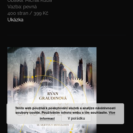
Obálka: Michal Kuba
Vazba: pevná
400 stran / 399 Kč
Ukázka
Tento web používá k poskytování služeb a analýze návštěvnosti
soubory cookie. Používáním tohoto webu s tím souhlasíte.
Více
V pořádku
informací