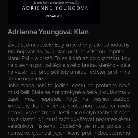
Adrienne Youngová: Klan
Život sedmnáctileté Eelynin je drsný, ale jednoduchý.
Má bojovat za svůj klan proti odvěkému nepříteli –
klanu Riki – a přežít. To se jí daří až do okamžiku, kdy
na bitevním poli zahlédne svého bratra, kterého viděla
na vlastní oči před pěti lety umírat. Teď stojí proti ní na
straně nepřítele.
Jeho zrada není to jediné, čemu po prohrané bitvě
musí čelit. Stala se z ní otrokyně a čeká ji krutá zima v
zajetí mezi nepřáteli. Když na vesnici zaútočí
krvelačný klan, v jehož skutečnou existenci nikdo
nevěřil, vše se změní. Jestli chce Eelyn zachránit sebe
i své vlastní lidí, musí začít důvěřovat nepřátelskému
válečníkovi Fiskemu. Společně se musí pokusit o
nemožné: sjednotit jejich klany proti nebezpečnému