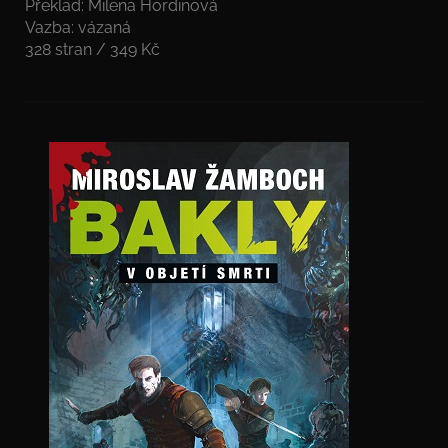
Překlad: Milena Hordinová
Vazba: vázaná
328 stran / 349 Kč