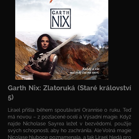
Garth Nix: Zlatoruká (Staré království
5)
Lirael přišla během spoutávání Orannise o ruku. Teď
má novou – z pozlacené oceli a Výsadní magie. Když
najde Nicholase Sayrea ležet v bezvědomí, použije
svých schopností, aby ho zachránila. Ale Volná magie
Nicolase hluboce poznamenala, a tak Lirael hledá pro