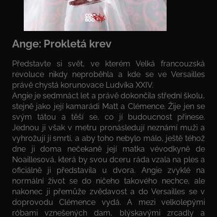
Ange: Prokletá krev
Představte si svět, ve kterém Velká francouzská
revoluce nikdy neproběhla a kde se ve Versailles
právě chystá korunovace Ludvíka XXIV.
Angie je sedmnáct let a právě dokončila střední školu,
stejně jako její kamarádi Matt a Clémence. Žije jen se
svým tátou a těší se, co jí budoucnost přinese.
Jednou ji však v metru pronásledují neznámí muži a
vyhrožují jí smrtí, a aby toho nebylo málo, ještě téhož
dne ji doma nečekaně její matka vévodkyně de
Noaillesová, která by svou dceru ráda vzala na ples a
oficiálně ji představila u dvora. Angie zvyklé na
normální život se do ničeho takového nechce, ale
nakonec ji přemůže zvědavost a do Versailles se v
doprovodu Clémence vydá. A mezi velkolepými
róbami vznešených dam, blýskavými zrcadly a