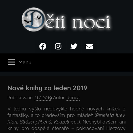
Přejít
k
obsahu
Děti
Facebook
Instagram
Twitter
Email
noci
Menu
Nové knihy za leden 2019
Publikováno:
11.2.2019
Autor:
Renča
V lednu vyšlo neobvykle hodně nových knížek z
fantastiky, a to především pro mládež (
Prokletá krev,
Klan, Strážci příběhů, Kouzelnice
…). Nechybí ovšem ani
knihy pro dospělé čtenáře – pokračování Heitzovy