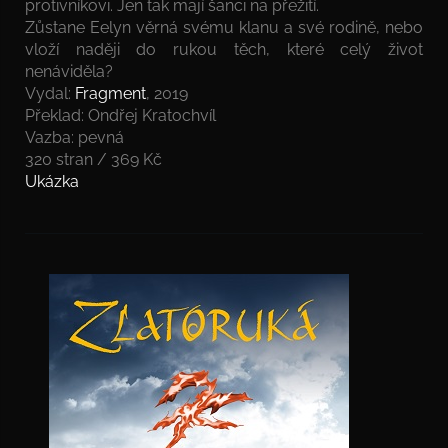
protivníkovi. Jen tak mají šanci na přežití.
Zůstane Eelyn věrná svému klanu a své rodině, nebo
vloží naději do rukou těch, které celý život
nenáviděla?
Vydal:
Fragment
, 2019
Překlad: Ondřej Kratochvíl
Vazba: pevná
320 stran / 369 Kč
Ukázka