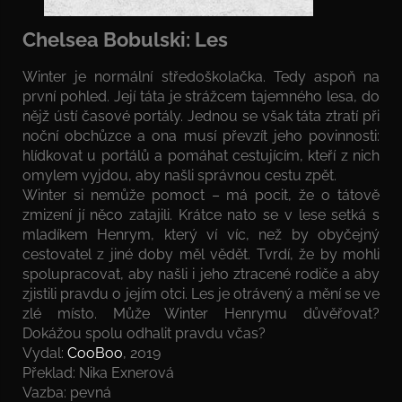
Chelsea Bobulski: Les
Winter je normální středoškolačka. Tedy aspoň na
první pohled. Její táta je strážcem tajemného lesa, do
nějž ústí časové portály. Jednou se však táta ztratí při
noční obchůzce a ona musí převzít jeho povinnosti:
hlídkovat u portálů a pomáhat cestujícím, kteří z nich
omylem vyjdou, aby našli správnou cestu zpět.
Winter si nemůže pomoct – má pocit, že o tátově
zmizení jí něco zatajili. Krátce nato se v lese setká s
mladíkem Henrym, který ví víc, než by obyčejný
cestovatel z jiné doby měl vědět. Tvrdí, že by mohli
spolupracovat, aby našli i jeho ztracené rodiče a aby
zjistili pravdu o jejím otci. Les je otrávený a mění se ve
zlé místo. Může Winter Henrymu důvěřovat?
Dokážou spolu odhalit pravdu včas?
Vydal:
CooBoo
, 2019
Překlad: Nika Exnerová
Vazba: pevná