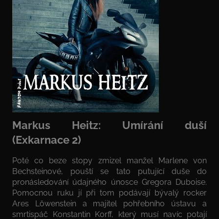
Markus Heitz: Umírání duší
(Exkarnace 2)
Poté co beze stopy zmizel manžel Marlene von
Bechsteinové, pouští se tato putující duše do
pronásledování údajného únosce Gregora Duboise.
Pomocnou ruku jí při tom podávají bývalý rocker
Ares Löwenstein a majitel pohřebního ústavu a
smrtispáč Konstantin Korff, který musí navíc potají