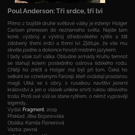
Poul Anderson: Tři srdce, tři lvi
Přímo z bojiště druhé světové války je inženýr Holger
Carlsen přenesen do neznámého světa. Najde tam
koně, výzbroj a výstroj středověkého rytíře a štít
zdobený třemi srdci a třemi lvi. Zjišťuje, že vše mu
skvěle padne a dokonce hovoří místním jazykem.
I tady však zuří válka. Obludné armády Kruhu temnot
se stahují kolem posledního ostrova lidského rodu.
Chtějí ho zničit a Holger má být při tom. Čeká ho
setkání se vznešenými Farizeji, kteří ovládají prastarou
magii. Utká se s obry, s rusalkou navštíví jezerní
království a jen o vlásek unikne smrti rukou děsivého
trolla. Proti své vůli se stane rytířem, o němž vyprávějí
legendy…
Vydal:
Fragment
, 2019
Překlad: Jitka Bojanovská
Obálka: Kamila Flonerová
Vazba: pevná