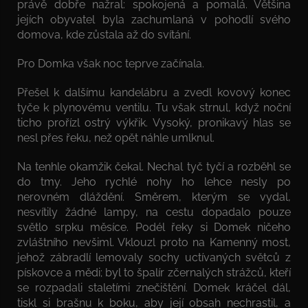
právě dobře nažral: spokojená a pomalá. Většina
jejích obyvatel byla zachumlaná v pohodlí svého
domova, kde zůstala až do svítání.
Pro Domka však noc teprve začínala.
Přešel k dalšímu kandelábru a zvedl kovový konec
tyče k plynovému ventilu. Tu však strnul, když noční
ticho prořízl ostrý výkřik. Vysoký, pronikavý hlas se
nesl přes řeku, než opět náhle umlknul.
Na tenhle okamžik čekal. Nechal tyč tyčí a rozběhl se
do tmy. Jeho rychlé nohy ho lehce nesly po
nerovném dláždění. Směrem, kterým se vydal,
nesvítily žádné lampy, na cestu dopadalo pouze
světlo srpku měsíce. Podél řeky si Domek ničeho
zvláštního nevšiml. Vklouzl proto na Kamenný most,
jehož zábradlí lemovaly sochy uctívaných světců z
pískovce a mědi; byl to špalír zčernalých strážců, kteří
se rozpadali staletími znečištění. Domek kráčel dál,
tiskl si brašnu k boku, aby její obsah nechrastil, a