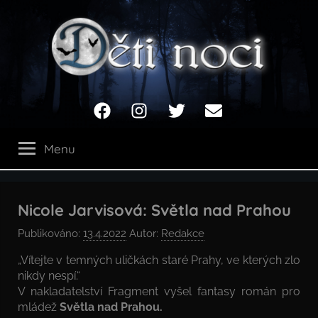
Přejít
k
obsahu
Děti
Facebook
Instagram
Twitter
Email
noci
Menu
Nicole Jarvisová: Světla nad Prahou
Publikováno:
13.4.2022
Autor:
Redakce
„Vítejte v temných uličkách staré Prahy, ve kterých zlo
nikdy nespí.“
V nakladatelství Fragment vyšel fantasy román pro
mládež
Světla nad Prahou.