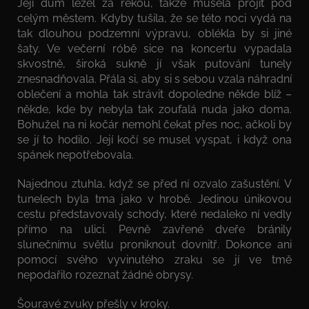
Její dům ležel za řekou, takže musela projít pod
celým městem. Kdyby tušila, že se této noci vydá na
tak dlouhou podzemní výpravu, oblékla by si jiné
šaty. Ve večerní róbě sice na koncertu vypadala
skvostně, široká sukně jí však putování tunely
znesnadňovala. Přála si, aby si s sebou vzala náhradní
oblečení a mohla tak strávit dopoledne někde blíž –
někde, kde by nebyla tak zoufalá nuda jako doma.
Bohužel na ni kočár nemohl čekat přes noc, ačkoli by
se jí to hodilo. Její kočí se musel vyspat, i když ona
spánek nepotřebovala.
Najednou ztuhla, když se před ní ozvalo zašustění. V
tunelech byla tma jako v hrobě. Jedinou únikovou
cestu představovaly schody, které nedaleko ní vedly
přímo na ulici. Pevně zavřené dveře bránily
slunečnímu světlu proniknout dovnitř. Dokonce ani
pomocí svého vyvinutého zraku se jí ve tmě
nepodařilo rozeznat žádné obrysy.
Šouravé zvuky přešly v kroky.