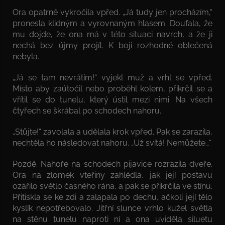
Ora opatrně vykročila vpřed. „Já tudy jen procházím,“
pronesla klidným a vyrovnaným hlasem. Doufala, že
mu dojde, že ona má v této situaci navrch, a že ji
nechá bez újmy projít. K boji rozhodně oblečená
nebyla.
„Já se tam nevrátím!“ vyjekl muž a vrhl se vpřed.
Místo aby zaútočil nebo proběhl kolem, přikrčil se a
vřítil se do tunelu, který ústil mezi nimi. Na všech
čtyřech se škrábal po schodech nahoru.
„Stůjte!“ zavolala a udělala krok vpřed. Pak se zarazila,
nechtěla ho následovat nahoru. „Už svítá! Nemůžete…“
Pozdě. Nahoře na schodech pijavice rozrazila dveře.
Ora na zlomek vteřiny zahlédla, jak její postavu
ozářilo světlo časného rána, a pak se přikrčila ve stínu.
Přitiskla se ke zdi a zalapala po dechu, ačkoli její tělo
kyslík nepotřebovalo. Jitřní slunce vrhlo kužel světla
na stěnu tunelu naproti ní a ona uviděla siluetu