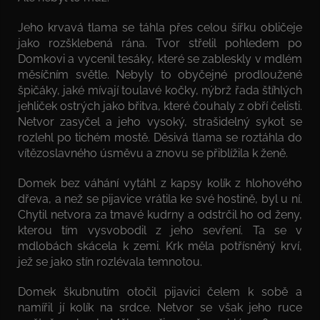
Jeho krvavá tlama se táhla přes celou šířku obličeje
jako rozšklebená rána. Tvor střelil pohledem po
Domkovi a vycenil tesáky, které se zableskly v mdlém
měsíčním světle. Nebyly to obyčejné prodloužené
špičáky, jaké mívají toulavé kočky, nýbrž řada štíhlých
jehliček ostrých jako břitva, které čouhaly z obří čelisti.
Netvor zasyčel a jeho vysoký, strašidelný sykot se
rozlehl po tichém mostě. Děsivá tlama se roztáhla do
vítězoslavného úsměvu a znovu se přiblížila k ženě.
Domek bez váhání vytáhl z kapsy kolík z hlohového
dřeva, a než se pijavice vrátila ke své hostině, byl u ní.
Chytil netvora za tmavé kudrny a odstrčil ho od ženy,
kterou tím vysvobodil z jeho sevření. Ta se v
mdlobách skácela k zemi. Krk měla potřísněný krví,
jež se jako stín rozlévala temnotou.
Domek škubnutím otočil pijavici čelem k sobě a
namířil jí kolík na srdce. Netvor se však jeho ruce