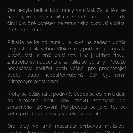
Ora nebyla jediná, kdo tunely využíval. Za ta léta se
naučila, že ti, kdož trávili čas v podzemí, tak málokdy
činili pro čiré potěšení ze zatuchlého ovzduší a bláta.
Potřebovali tmu.
Přitiskla se ke zdi tunelu, a když na zádech ucítila
jakýsi sliz, trhla sebou. Vlhké stěny podzemí pokrývala
plíseň. Jestli si zničí další šaty, Lina jí utrhne hlavu.
Zhluboka se nadechla a zahalila se do tmy. Třebaže
nedokázala zadržet dech věčně, pro procházející
osobu bude nepostřehnutelná. Stín byl jejím
přirozeným prostředím.
Kroky se blížily jaksi podivně. Osoba se co chvíli dala
do divokého běhu, aby znovu zpomalila do
zmateného kličkování. Pohybovala se jako list ve
větru před bouří, nevyzpytatelně a bez cíle.
Ora brzy ve tmě rozeznala shrbenou mužskou
postavu, která se zastavila pár sáhů od ní. „Cítím tvůj