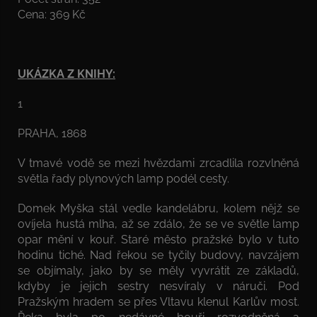
Cena: 369 Kč
UKÁZKA Z KNIHY:
1
PRAHA, 1868
V tmavé vodě se mezi hvězdami zrcadlila rozvlněná
světla řady plynových lamp podél cesty.
Domek Myška stál vedle kandelábru, kolem nějž se
ovíjela hustá mlha, až se zdálo, že se ve světle lamp
opar mění v kouř. Staré město pražské bylo v tuto
hodinu tiché. Nad řekou se tyčily budovy, navzájem
se objímaly, jako by se měly vyvrátit ze základů,
kdyby je jejich sestry nesvíraly v náruči. Pod
Pražským hradem se přes Vltavu klenul Karlův most.