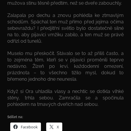
mužova stínu těsně předtím, než se dveře zabouchly.
Zalapala po dechu a znovu pohlédla ke ztmavlým
schodům. Spáchal ten muž přímo před jejíma očima
sebevraždu? I předjitřní světlo bylo dostatečně silné
na to, aby pijavici vmžiku zabilo, a ten muž se právě
odřízl od tunelů.
Muselo mu přeskočit. Stávalo se to až příliš často, a
to zejména těm, kteří se v pijavici proměnili teprve
nedávno. Žízeň po krvi, každodenní omezení,
prázdnota – to všechno tížilo mysl, dokud to
břemeno jednoho dne neunesla.
Když si Ora uhladila vlasy a nechtíc se dotkla vlhké
stěny, trhla sebou. Zamračila se a spočinula
pohledem na tmavých dveřích nad sebou.
Sdílet na:
Facebook
X