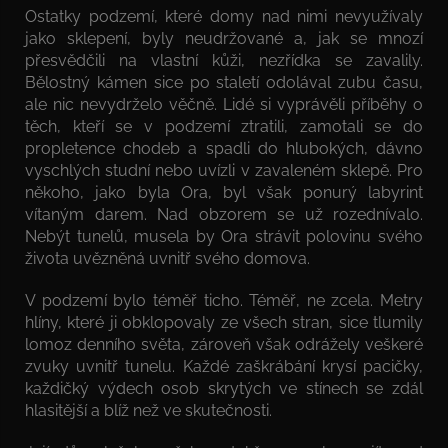
Ostatky podzemí, které domy nad nimi nevyužívaly
jako sklepení, byly neudržované a, jak se mnozí
přesvědčili na vlastní kůži, nezřídka se zavalily.
Bělostný kámen sice po staletí odolával zubu času,
ale nic nevydrželo věčně. Lidé si vyprávěli příběhy o
těch, kteří se v podzemí ztratili, zamotali se do
propletence chodeb a spadli do hlubokých, dávno
vyschlých studní nebo uvízli v zavaleném sklepě. Pro
někoho, jako byla Ora, byl však ponurý labyrint
vítaným darem. Nad obzorem se už rozednívalo.
Nebýt tunelů, musela by Ora strávit polovinu svého
života uvězněná uvnitř svého domova.
V podzemí bylo téměř ticho. Téměř, ne zcela. Metry
hlíny, které ji obklopovaly ze všech stran, sice tlumily
lomoz denního světa, zároveň však odrážely veškeré
zvuky uvnitř tunelu. Každé zaškrábání krysí pacičky,
každičký výdech osob skrytých ve stínech se zdál
hlasitější a blíž než ve skutečnosti.