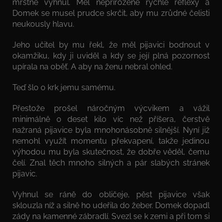
mrštně vyhnul. Měl nepřirozeně rychlé reflexy a
Domek se musel prudce skrčit, aby mu zrůdné čelisti
neukously hlavu.
Jeho učitel by mu řekl, že měl pijavici bodnout v
okamžiku, kdy ji uviděl a kdy se její plná pozornost
upírala na oběť. A aby na ženu nebral ohled.
Teď šlo o krk jemu samému.
Přestože prošel náročným výcvikem a vážil
minimálně o deset kilo víc než příšera, čerstvě
nažraná pijavice byla mnohonásobně silnější. Nyní již
nemohl využít momentu překvapení, takže jedinou
výhodou mu byla skutečnost, že dobře věděl, čemu
čelí. Znal těch mnoho silných a pár slabých stránek
pijavic.
Vyhnul se ráně do obličeje, pěst pijavice však
sklouzla níž a silně ho udeřila do žeber. Domek dopadl
zády na kamenné zábradlí. Svezl se k zemi a při tom si