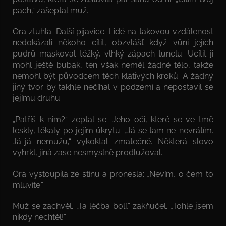
pach,“ zašeptal muž.
Ora ztuhla. Další pijavice. Lidé na takovou vzdálenost
nedokázali někoho cítit, obzvlášť když vůni jejích
pudrů maskoval těžký, vlhký zápach tunelu. Ucítit ji
mohl ještě bubák, ten však neměl žádné tělo, takže
nemohl být původcem těch klátivých kroků. A žádný
jiný tvor by takhle nečíhal v podzemí a nepostavil se
jejímu druhu.
„Patříš k nim?“ zeptal se. Jeho oči, které se ve tmě
leskly, těkaly po jejím úkrytu. „Já se tam ne-nevrátím.
Já-já nemůžu,“ vykoktal zmatečně. Některá slovo
vyhrkl, jiná zase nesmyslně prodlužoval.
Ora vystoupila ze stínu a pronesla: „Nevím, o čem to
mluvíte.“
Muž se zachvěl. „Ta léčba bolí,“ zakňučel. „Tohle jsem
nikdy nechtěl!“