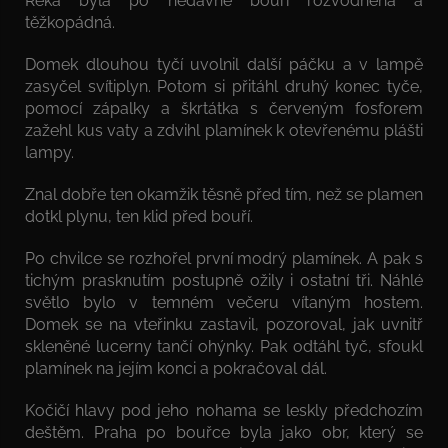
Řeka byla po nedávné bouři rozvodněná a
těžkopádná.
Domek dlouhou tyčí uvolnil další páčku a v lampě
zasyčel svítiplyn. Potom si přitáhl druhý konec tyče,
pomocí zápalky a škrtátka s červeným fosforem
zažehl kus vaty a zdvihl plamínek k otevřenému plášti
lampy.
Znal dobře ten okamžik těsně před tím, než se plamen
dotkl plynu, ten klid před bouří.
Po chvilce se rozhořel první modrý plamínek. A pak s
tichým prasknutím postupně ožily i ostatní tři. Náhlé
světlo bylo v temném večeru vítaným hostem.
Domek se na vteřinku zastavil, pozoroval, jak uvnitř
skleněné lucerny tančí ohýnky. Pak odtáhl tyč, sfoukl
plamínek na jejím konci a pokračoval dál.
Kočičí hlavy pod jeho nohama se leskly předchozím
deštěm. Praha po bouřce byla jako obr, který se