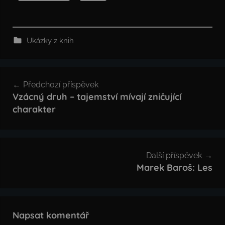
Ukázky z knih
Navigace
Předchozí příspěvek
pro
Vzácný druh – tajemství mívají zničující
charakter
příspěvek
Další příspěvek
Marek Baroš: Les
Napsat komentář