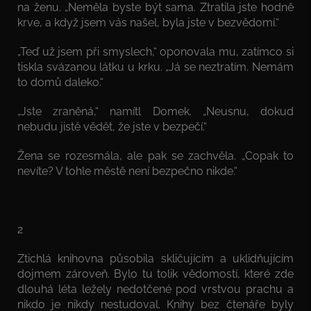
na ženu. „Neměla byste být sama. Ztratila jste hodně
krve, a když jsem vás našel, byla jste v bezvědomí.“
„Teď už jsem při smyslech,“ oponovala mu, zatímco si
tiskla svázanou látku u krku. „Já se neztratím. Nemám
to domů daleko.“
„Jste zraněná,“ namítl Domek. „Neusnu, dokud
nebudu jistě vědět, že jste v bezpečí.“
Žena se rozesmála, ale pak se zachvěla. „Copak to
nevíte? V tohle městě není bezpečno nikde.“
2
Ztichlá knihovna působila skličujícím a uklidňujícím
dojmem zároveň. Bylo tu tolik vědomostí, které zde
dlouhá léta ležely nedotčené pod vrstvou prachu a
nikdo je nikdy nestudoval. Knihy bez čtenáře byly