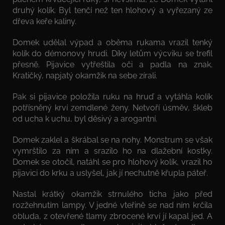
druhý kolík. Byl tenčí než ten hlohový a vyřezaný ze
dřeva keře kaliny.
Domek udělal výpad a oběma rukama vrazil tenký
kolík do démonovy hrudi. Díky letům výcviku se trefil
přesně. Pijavice vytřeštila oči a padla na znak.
Kratičký, napjatý okamžik na sebe zírali.
Pak si pijavice položila ruku na hruď a vytáhla kolík
potřísněný krví zemdlené ženy. Netvoří úsměv, škleb
od ucha k uchu, byl děsivý a arogantní.
Domek zaklel a škrábal se na nohy. Monstrum se však
vymrštilo za ním a srazilo ho na dlažební kostky.
Domek se otočil, natáhl se pro hlohový kolík, vrazil ho
pijavici do krku a uslyšel, jak jí nechutně křupla páteř.
Nastal krátký okamžik strnulého ticha jako před
rozžehnutím lampy. V jedné vteřině se nad ním krčila
obluda, z otevřené tlamy zbrocené krví jí kapal jed. A