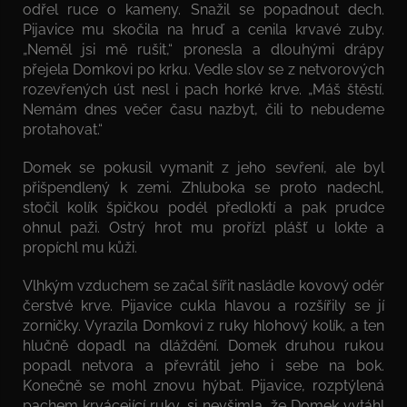
odřel ruce o kameny. Snažil se popadnout dech.
Pijavice mu skočila na hruď a cenila krvavé zuby.
„Neměl jsi mě rušit,“ pronesla a dlouhými drápy
přejela Domkovi po krku. Vedle slov se z netvorových
rozevřených úst nesl i pach horké krve. „Máš štěstí.
Nemám dnes večer času nazbyt, čili to nebudeme
protahovat.“
Domek se pokusil vymanit z jeho sevření, ale byl
přišpendlený k zemi. Zhluboka se proto nadechl,
stočil kolík špičkou podél předloktí a pak prudce
ohnul paži. Ostrý hrot mu prořízl plášť u lokte a
propíchl mu kůži.
Vlhkým vzduchem se začal šířit nasládle kovový odér
čerstvé krve. Pijavice cukla hlavou a rozšířily se jí
zorničky. Vyrazila Domkovi z ruky hlohový kolík, a ten
hlučně dopadl na dláždění. Domek druhou rukou
popadl netvora a převrátil jeho i sebe na bok.
Konečně se mohl znovu hýbat. Pijavice, rozptýlená
pachem krvácející ruky, si nevšimla, že Domek vytáhl