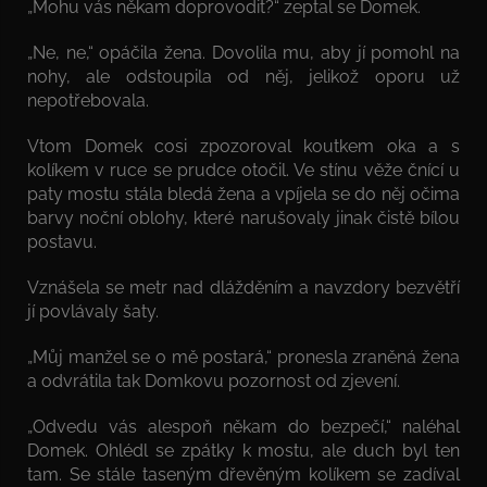
„Mohu vás někam doprovodit?“ zeptal se Domek.
„Ne, ne,“ opáčila žena. Dovolila mu, aby jí pomohl na
nohy, ale odstoupila od něj, jelikož oporu už
nepotřebovala.
Vtom Domek cosi zpozoroval koutkem oka a s
kolíkem v ruce se prudce otočil. Ve stínu věže čnící u
paty mostu stála bledá žena a vpíjela se do něj očima
barvy noční oblohy, které narušovaly jinak čistě bílou
postavu.
Vznášela se metr nad dlážděním a navzdory bezvětří
jí povlávaly šaty.
„Můj manžel se o mě postará,“ pronesla zraněná žena
a odvrátila tak Domkovu pozornost od zjevení.
„Odvedu vás alespoň někam do bezpečí,“ naléhal
Domek. Ohlédl se zpátky k mostu, ale duch byl ten
tam. Se stále taseným dřevěným kolíkem se zadíval