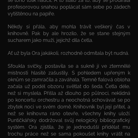
se toho tolik naučit. A to stálo za to, aby se prodírala
profesorovou snahou poplácat sám sebe po zádech
vytištěnou na papíře.
Někdy si přála, aby mohla trávit veškerý čas v
knihovně. Pak by ale hrozilo, že se stane stejným
sucharem jako muži, jejichž díla četla.
Ať už byla Ora jakákoli, rozhodně odmítala být nudná.
Sfoukla svíčky, postavila se a sukně jí ve ztemnělé
místnosti hlasitě zašustily. S pohledem upřeným k
oknům se zamračila a zaváhala. Temně fialová obloha
začala už podél obzoru světlat do šeda. Četla déle,
než si myslela. Přišla až dlouho po půlnoci, neklidná
po koncertu orchestru a neochotná schovávat se po
zbytek noci ve svém domě. Knihovník byl její přítel, a
než se knihovna ráno otevře, všechny knihy uloží.
Puntičkářsky dodržoval svůj nelogický bibliografický
systém. Ora zjistila, že je jednodušší přidělat mu
trochu práce než se sama pokoušet knihy vrátit na