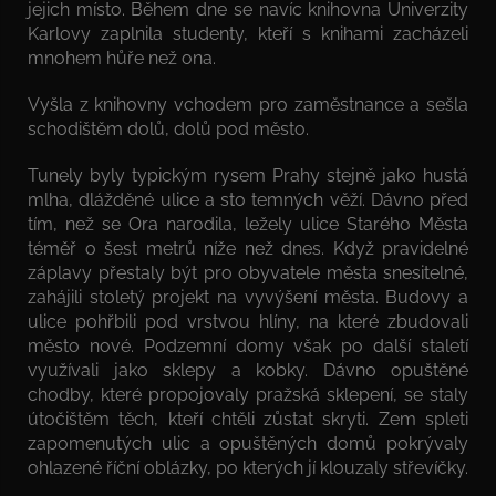
jejich místo. Během dne se navíc knihovna Univerzity
Karlovy zaplnila studenty, kteří s knihami zacházeli
mnohem hůře než ona.
Vyšla z knihovny vchodem pro zaměstnance a sešla
schodištěm dolů, dolů pod město.
Tunely byly typickým rysem Prahy stejně jako hustá
mlha, dlážděné ulice a sto temných věží. Dávno před
tím, než se Ora narodila, ležely ulice Starého Města
téměř o šest metrů níže než dnes. Když pravidelné
záplavy přestaly být pro obyvatele města snesitelné,
zahájili stoletý projekt na vyvýšení města. Budovy a
ulice pohřbili pod vrstvou hlíny, na které zbudovali
město nové. Podzemní domy však po další staletí
využívali jako sklepy a kobky. Dávno opuštěné
chodby, které propojovaly pražská sklepení, se staly
útočištěm těch, kteří chtěli zůstat skryti. Zem spleti
zapomenutých ulic a opuštěných domů pokrývaly
ohlazené říční oblázky, po kterých jí klouzaly střevíčky.