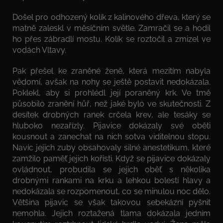
Došel pro odhozený kolík z kalinového dřeva, který se
matně zaleskl v měsíčním světle. Zamračil se a hodil
ho přes zábradlí mostu. Kolík se roztočil a zmizel ve
vodách Vltavy.
Pak přešel ke zraněné ženě, která mezitím nabyla
vědomí, avšak na nohy se ještě postavit nedokázala.
Poklekl, aby si prohlédl její poraněný krk. Ve tmě
působilo zranění hůř, než jaké bylo ve skutečnosti. Z
desítek drobných ranek crčela krev, ale tesáky se
hluboko nezařízly. Pijavice dokázaly své oběti
kousnout a zanechat na nich sotva viditelnou stopu.
Navíc jejich zuby obsahovaly silné anestetikum, které
zamžilo paměť jejich kořisti. Když se pijavice dokázaly
ovládnout, probudila se jejich oběť s několika
drobnými rankami na krku a lehkou bolestí hlavy a
nedokázala se rozpomenout, co se minulou noc dělo.
Většina pijavic se však takovou sebekázní pyšnit
nemohla. Jejich roztažená tlama dokázala jedním