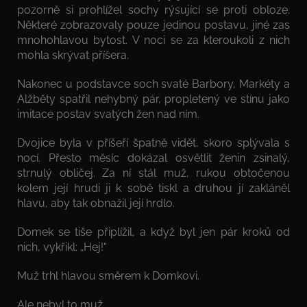
pozorně si prohlížel sochy rýsující se proti obloze.
Některé zobrazovaly pouze jedinou postavu, jiné zas
mnohohlavou bytost. V noci se za kteroukoli z nich
mohla skrývat příšera.
Nakonec u podstavce soch svaté Barbory, Markéty a
Alžběty spatřil nehybný pár, propletený ve stínu jako
imitace postav svatých žen nad ním.
Dvojice byla v příšeří špatně vidět, skoro splývala s
nocí. Přesto měsíc dokázal osvětlit ženin zsinalý,
strnulý obličej. Za ní stál muž, rukou obtočenou
kolem její hrudi ji k sobě tiskl a druhou jí zakláněl
hlavu, aby tak obnažil její hrdlo.
Domek se tiše připlížil, a když byl jen pár kroků od
nich, vykřikl: „Hej!“
Muž trhl hlavou směrem k Domkovi.
Ale nebyl to muž.