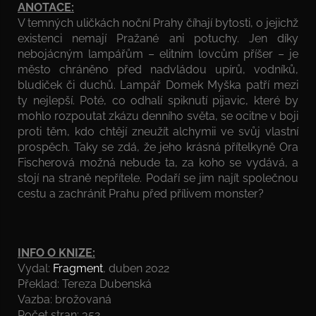
ANOTACE:
V temných uličkách noční Prahy číhají bytosti, o jejichž
existenci nemají Pražané ani potuchy. Jen díky
nebojácným lampářům – elitním lovcům příšer – je
město chráněno před nadvládou upírů, vodníků,
bludiček či duchů. Lampář Domek Myška patří mezi
ty nejlepší. Poté, co odhalí spiknutí pijavic, které by
mohlo rozpoutat zkázu denního světa, se ocitne v boji
proti těm, kdo chtějí zneužít alchymii ve svůj vlastní
prospěch. Taky se zdá, že jeho krásná přítelkyně Ora
Fischerová možná nebude ta, za koho se vydává, a
stojí na straně nepřítele. Podaří se jim najít společnou
cestu a zachránit Prahu před přílivem monster?
INFO O KNIZE:
Vydal:
Fragment
, duben 2022
Překlad: Tereza Dubenská
Vazba: brožovaná
Počet stran: 352