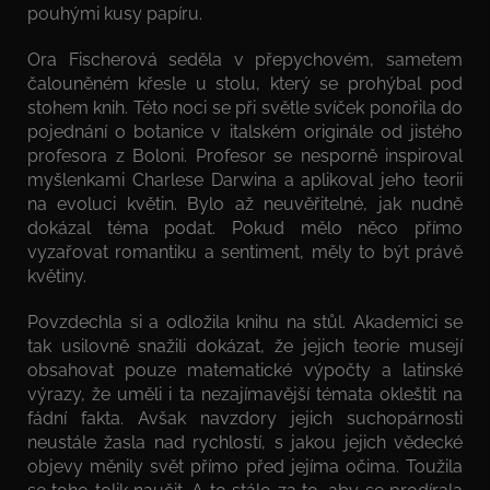
pouhými kusy papíru.
Ora Fischerová seděla v přepychovém, sametem
čalouněném křesle u stolu, který se prohýbal pod
stohem knih. Této noci se při světle svíček ponořila do
pojednání o botanice v italském originále od jistého
profesora z Boloni. Profesor se nesporně inspiroval
myšlenkami Charlese Darwina a aplikoval jeho teorii
na evoluci květin. Bylo až neuvěřitelné, jak nudně
dokázal téma podat. Pokud mělo něco přímo
vyzařovat romantiku a sentiment, měly to být právě
květiny.
Povzdechla si a odložila knihu na stůl. Akademici se
tak usilovně snažili dokázat, že jejich teorie musejí
obsahovat pouze matematické výpočty a latinské
výrazy, že uměli i ta nezajímavější témata okleštit na
fádní fakta. Avšak navzdory jejich suchopárnosti
neustále žasla nad rychlostí, s jakou jejich vědecké
objevy měnily svět přímo před jejíma očima. Toužila