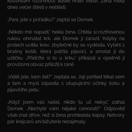
kousnutím roztrhnout lidské hrdlo vedví. Žena měla
dnes večer štěstí v neštěstí.
„Paní, jste v pořádku?“ zeptal se Domek.
„Někdo mě napadl,“ hekla žena. Chtěla si roztřesenou
rukou ohmatat krk, ale Domek ji zarazil. Kdyby na
prstech ucítila krev, zbytečně by se vyděsila. Vytáhl z
brašny košili, která patřila pijavici, a smotal ji do
uzlíčku. „Přidržte si to u krku,“ přikázal a opatrně jí
provizorní obvaz přiložil k ráně.
„Viděl jste, kam šel?“ zeptala se. Její pohled těkal sem
a tam a mysl zápasila s otupujícími účinky šoku a
pijavičího jedu.
„Když jsem vás našel, nikdo tu už nebyl,“ zalhal
Domek. „Nechybí vám nějaké cennosti?“ Odpověď
však znal dříve, než si žena prohledala kapsy. Netvory
pár krejcarů ani bižuterie nezajímaly.