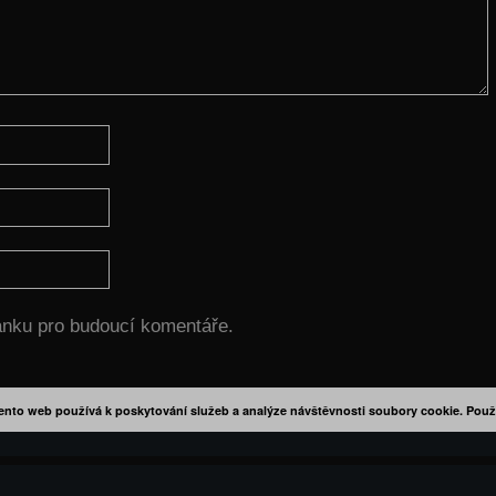
ránku pro budoucí komentáře.
ento web používá k poskytování služeb a analýze návštěvnosti soubory cookie. Použ