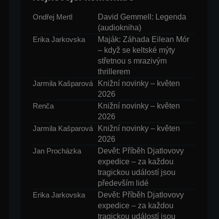
David Gemmell: Legenda
Ondřej Mertl
(audiokniha)
Maják: Záhada Eilean Mór
Erika Jarkovska
– když se keltské mýty
střetnou s mrazivým
thrillerem
Knižní novinky – květen
Jarmila Kašparová
2026
Knižní novinky – květen
Renča
2026
Knižní novinky – květen
Jarmila Kašparová
2026
Devět: Příběh Djatlovovy
Jan Procházka
expedice – za každou
tragickou událostí jsou
především lidé
Devět: Příběh Djatlovovy
Erika Jarkovska
expedice – za každou
tragickou událostí jsou