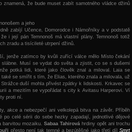
 to znamená, že bude muset zabít samotného vládce džinů
emnonošem a jeho
srdně zabíjí Učence, Domorodce i Námořníky a v podstatě
 že i její pán Temnonoš má vlastní plány. Temnonoš totiž
h zradu a tisícileté utrpení džinů.
ší, jenže zatímco by kvůli zuřící válce mělo Místo čekání
slábne. Musí se vydat do světa a zjistit, co se s dušemi
že potká lidi, které jako člověk znal a miloval. Laia se
 také se smířit s tím, že Elias, kterého znala a milovala, už
 Strážce duší mohla přivést zpátky k lidskosti. Krkavec se
urii a mezitím se vypořádat s city k Avitasu Harperovi. Ví
y proti ní.
y, akce a nebezpečí ani velkolepá bitva na závěr. Příběh
é po celé sérii do sebe hezky zapadají, jednotlivé dějové
 a barvitou mozaiku.
Sabaa Tahirová
hrdiny opět ani trochu
ouři
přesto není tak temné a bezútěšné jako třetí díl
Smrt