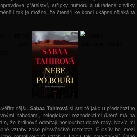
opravdová přátelství, střípky humoru a ukradené chvilky
éně i tak je možné, že čtenáři ke konci ukápne nějaká ta
Za Nebe po bouři se platí lidskými životy
Sabaa Tahirová: Dědic
věřitelnější.
Sabaa Tahirová
si stejně jako u předchozího
ivnými náhodami, nelogickými rozhodnutími (které má na
ím, že hrdinové odmítají poslouchat dobré rady. Navíc mi
chané vztahy zase přesvědčivě rozmotat. Eliasův boj mezi
 jeho komplikovaný vztah s Laiou tak nevyznívají úplně