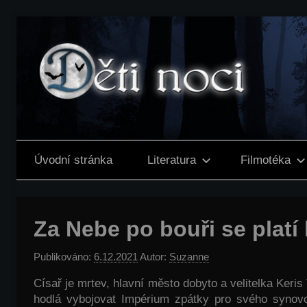
Přejít
k
obsahu
Děti
noci
Úvodní stránka
Literatura
Filmotéka
Za Nebe po bouři se platí 
Publikováno:
6.12.2021
Autor:
Suzanne
Císař je mrtev, hlavní město dobyto a velitelka Keris
hodlá vybojovat Impérium zpátky pro svého synovc