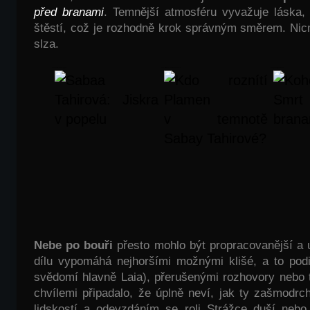
před branami
. Temnější atmosféru vyvažuje láska, 
štěstí, což je rozhodně krok správným směrem. Nicm
slza.
Sabaa Tahirová: Jiskra v popelu
Kdo roznítí Plamen v temnotě Sabay Tahirové?
Koho potká Smrt před branami?
Nebe po bouři
přesto mohlo být propracovanější a u
dílu vypomáhá nejhoršími možnými klišé, a to pod
svědomí hlavně Laia), přerušenými rozhovory nebo t
chvílemi připadalo, že úplně neví, jak ty zašmodr
lidskostí a odevzdáním se roli Strážce duší nebo