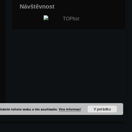
Návštěvnost
V pořádku
íváním tohoto webu s tím souhlasíte.
Více informací