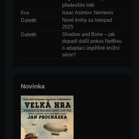
především lidé
Isaac Asimov: Nemesis
Eva
Nové knihy za listopad
Daletth
2025
Shadow and Bone – jak
Daletth
dopadl další pokus Netflixu
o adaptaci úspěšné knižní
série?
Novinka