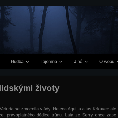
Hudba
Tajemno
Jiné
O webu
lidskými životy
 Veturia se zmocnila vlády. Helena Aquilla alias Krkavec ale
e, právoplatného dědice trůnu. Laia ze Serry chce zase