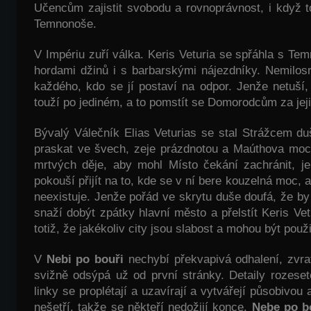
Učencům zajistit svobodu a rovnoprávnost, i když
Temnonoše.
V Impériu zuří válka. Keris Veturia se spřáhla s T
hordami džinů i s barbarskými nájezdníky. Nemilo
každého, kdo se jí postaví na odpor. Jenže netuší,
touží po jediném, a to pomstít se Domorodcům za jejic
Bývalý Válečník Elias Veturias se stal Strážcem du
praskat ve švech, zeje prázdnotou a Maúthova moc 
mrtvých děje, aby mohl Místo čekání zachránit, jen
pokouší přijít na to, kde se v ní bere kouzelná moc, a
neexistuje. Jenže pořád ve skrytu duše doufá, že by
snaží dobýt zpátky hlavní město a přelstít Keris Vet
totiž, že jakékoliv city jsou slabost a mohou být použit
V
Nebi po bouři
nechybí překvapivá odhalení, zvrat
svižně odsýpá už od první stránky. Detaily rozeset
linky se proplétají a uzavírají a vytvářejí působivou
nešetří, takže se někteří nedožijí konce.
Nebe po b