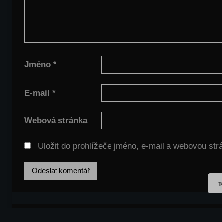
Jméno
*
E-mail
*
Webová stránka
Uložit do prohlížeče jméno, e-mail a webovou st
T
WordPress šablona: Donovan od ThemeZee.