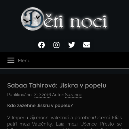
Přejít
k
obsahu
Děti
Facebook
Instagram
Twitter
Email
noci
Menu
Sabaa Tahirová: Jiskra v popelu
Publikováno:
21.2.2016
Autor:
Suzanne
Kdo zažehne Jiskru v popelu?
V Impériu žijí mocní Válečníci a porobení Učenci. Elias
patří mezi Válečníky, Laia mezi Učence. Přesto se