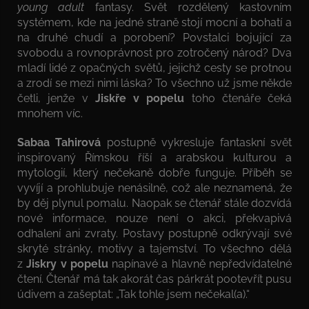
young adult
fantasy. Svět rozdělený kastovním
systémem, kde na jedné straně stojí mocní a bohatí a
na druhé chudí a porobení? Povstalci bojující za
svobodu a rovnoprávnost pro zotročený národ? Dva
mladí lidé z opačných světů, jejichž cesty se protnou
a zrodí se mezi nimi láska? To všechno už jsme někde
četli, jenže v
Jiskře v popelu
toho čtenáře čeká
mnohem víc.
Sabaa Tahirová
postupně vykresluje fantaskní svět
inspirovaný Římskou říší a arabskou kulturou a
mytologií, který nečekaně dobře funguje. Příběh se
vyvíjí a prohlubuje nenásilně, což ale neznamená, že
by děj plynul pomalu. Naopak se čtenář stále dozvídá
nové informace, nouze není o akci, překvapivá
odhalení ani zvraty. Postavy postupně odkrývají své
skryté stránky, motivy a tajemství. To všechno dělá
z
Jiskry v popelu
napínavé a hlavně nepředvídatelné
čtení. Čtenář má tak akorát čas párkrát pootevřít pusu
údivem a zašeptat: „Tak tohle jsem nečekal(a).“