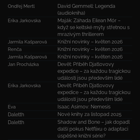
David Gemmell: Legenda
Ondřej Mertl
(audiokniha)
Maják: Záhada Eilean Mór –
Erika Jarkovska
když se keltské mýty střetnou s
mrazivým thrillerem
Knižní novinky – květen 2026
Jarmila Kašparová
Knižní novinky – květen 2026
Renča
Knižní novinky – květen 2026
Jarmila Kašparová
Devět: Příběh Djatlovovy
Jan Procházka
expedice – za každou tragickou
událostí jsou především lidé
Devět: Příběh Djatlovovy
Erika Jarkovska
expedice – za každou tragickou
událostí jsou především lidé
Isaac Asimov: Nemesis
Eva
Nové knihy za listopad 2025
Daletth
Shadow and Bone – jak dopadl
Daletth
další pokus Netflixu o adaptaci
úspěšné knižní série?