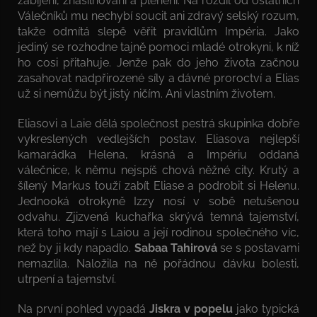
zabíjení, znásilňování a plenění. Na rozdíl od ostatních
Válečníků mu nechybí soucit ani zdravý selský rozum,
takže odmítá slepě věřit pravidlům Impéria. Jako
jediný se rozhodne tajně pomoci mladé otrokyni, k níž
ho cosi přitahuje. Jenže pak do jeho života začnou
zasahovat nadpřirozené síly a dávné proroctví a Elias
už si nemůžu být jistý ničím. Ani vlastním životem.
Eliasovi a Laie dělá společnost pestrá skupinka dobře
vykreslených vedlejších postav. Eliasova nejlepší
kamarádka Helena, krásná a Impériu oddaná
válečnice, k němu nejspíš chová něžné city. Krutý a
šílený Markus touží zabít Eliase a podrobit si Helenu.
Jednooká otrokyně Izzy nosí v sobě netušenou
odvahu. Zjizvená kuchařka skrývá temná tajemství,
která toho mají s Laiou a její rodinou společného víc,
než by ji kdy napadlo.
Sabaa Tahirová
se s postavami
nemazlila. Naložila na ně pořádnou dávku bolesti,
utrpení a tajemství.
Na první pohled vypadá
Jiskra v popelu
jako typická