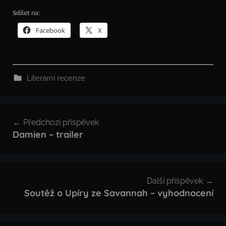
Sdílet na:
Facebook
X
Literární recenze
Navigace
Předchozí příspěvek
pro
Damien – trailer
příspěvek
Další příspěvek
Soutěž o Upíry ze Savannah – vyhodnocení