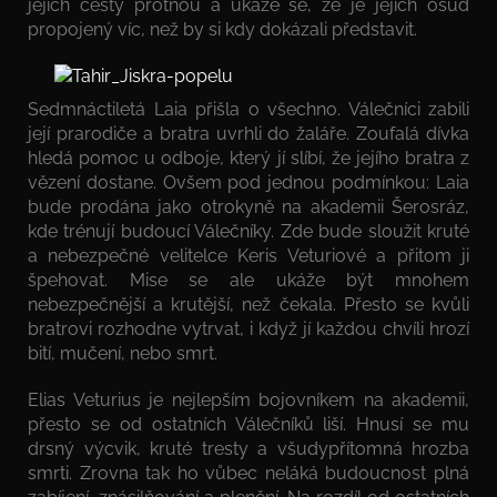
jejich cesty protnou a ukáže se, že je jejich osud
propojený víc, než by si kdy dokázali představit.
Sedmnáctiletá Laia přišla o všechno. Válečníci zabili
její prarodiče a bratra uvrhli do žaláře. Zoufalá dívka
hledá pomoc u odboje, který jí slíbí, že jejího bratra z
vězení dostane. Ovšem pod jednou podmínkou: Laia
bude prodána jako otrokyně na akademii Šerosráz,
kde trénují budoucí Válečníky. Zde bude sloužit kruté
a nebezpečné velitelce Keris Veturiové a přitom ji
špehovat. Mise se ale ukáže být mnohem
nebezpečnější a krutější, než čekala. Přesto se kvůli
bratrovi rozhodne vytrvat, i když jí každou chvíli hrozí
bití, mučení, nebo smrt.
Elias Veturius je nejlepším bojovníkem na akademii,
přesto se od ostatních Válečníků liší. Hnusí se mu
drsný výcvik, kruté tresty a všudypřítomná hrozba
smrti. Zrovna tak ho vůbec neláká budoucnost plná