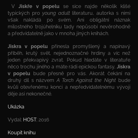
V
Jiskře v popelu
se sice najde několik klišé
typických pro
young adult
literaturu, autorka s nimi
však nakládá po svém. Ani obligátní náznak
milostného trojúhelníku tady nepůsobí nevěrohodně
a předvídatelně jako v mnoha jiných knihách.
Jiskra v popelu
přinesla promyšlený a napínavý
příběh, krutý svět, nejednoznačné hrdiny a víc než
jeden překvapivý zvrat. Pokud hledáte v literatuře
něco trochu jiného a máte rádi epickou fantasy,
Jiskra
v popelu
bude přesně pro vás. Akorát čekání na
druhý díl s názvem
A Torch Against the Night
bude
kvůli otevřenému konci a nepředvídatelnému vývoji
děje asi nekonečné.
Ukázka
Vydal:
HOST
; 2016
Koupit knihu