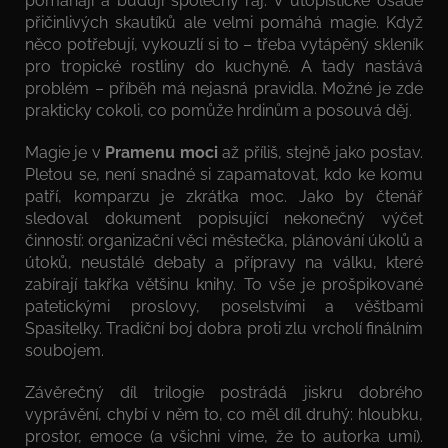
pomáhají a budují společný ráj. V utopistické osadě
přičinlivých skautíků ale velmi pomáhá magie. Když
něco potřebují, vykouzlí si to – třeba vytápěný skleník
pro tropické rostliny do kuchyně. A tady nastává
problém – příběh má nejasná pravidla. Možné je zde
prakticky cokoli, co pomůže hrdinům a posouvá děj.
Magie je v
Pramenu moci
až příliš, stejně jako postav.
Pletou se, není snadné si zapamatovat, kdo ke komu
patří, komparzu je zkrátka moc. Jako by čtenář
sledoval dokument popisující nekonečný výčet
činností: organizační věci městečka, plánování úkolů a
útoků, neustálé debaty a přípravy na válku, které
zabírají takřka většinu knihy. To vše je prošpikované
patetickými proslovy, poselstvími a věštbami
Spasitelky. Tradiční boj dobra proti zlu vrcholí finálním
soubojem.
Závěrečný díl trilogie postrádá jiskru dobrého
vyprávění, chybí v něm to, co měl díl druhý: hloubku,
prostor, emoce (a všichni víme, že to autorka umí).