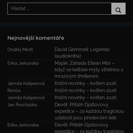
Hledat:
Hledat
Nejnovější komentáře
David Gemmell: Legenda
Ondřej Mertl
(audiokniha)
Maják: Záhada Eilean Mór –
Erika Jarkovska
když se keltské mýty střetnou s
mrazivým thrillerem
Knižní novinky – květen 2026
Jarmila Kašparová
Knižní novinky – květen 2026
Renča
Knižní novinky – květen 2026
Jarmila Kašparová
Devět: Příběh Djatlovovy
Jan Procházka
expedice – za každou tragickou
událostí jsou především lidé
Devět: Příběh Djatlovovy
Erika Jarkovska
expedice – za každou tragickou