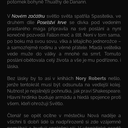
potomek bohyně Thuathy de Danann.
V
Novém začátku
světlo světa spatřila Spasitelka, ve
druhém díle
Poselství krve
se dívka pod vedením
prastarého mága připravila na své poslání a nyní
konečně pozvedá Fallon meč a štít. Není v tom sama,
po boku má svou sovu, vlka a létajícího jednorožce –
a samozřejmě rodinu a věrné přátele. Mladá velitelka
vede muže do války a mnohé na smrt. Tomuto
poslání obětovala celý života a vše je mu podřízeno, i
láska.
Bez lásky by to asi v knihách
Nory Roberts
nešlo,
jenže tentokrát musí být odsunuta na vedlejší kolej.
Nutnost je nejsilnější pohnutka, jak praví Shakespeare.
Hlavní hrdinka buduje armádu a hledá spojence proti
všem, kteří ohrožují Světlo.
Čtenář se opět ocitne v městečku Nová naděje a
všichni ti dobří lidé (a nadpřirození) si zde vzájemně