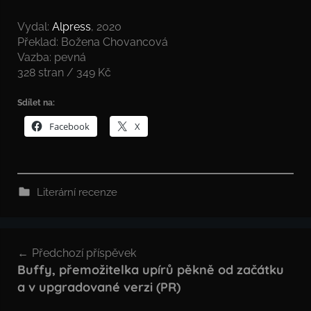
Vydal:
Alpress
, 2020
Překlad: Božena Chovancová
Vazba: pevná
328 stran / 349 Kč
Sdílet na:
Facebook
X
Literární recenze
Navigace
Předchozí příspěvek
pro
Buffy, přemožitelka upírů pěkně od začátku
a v upgradované verzi (PR)
příspěvek