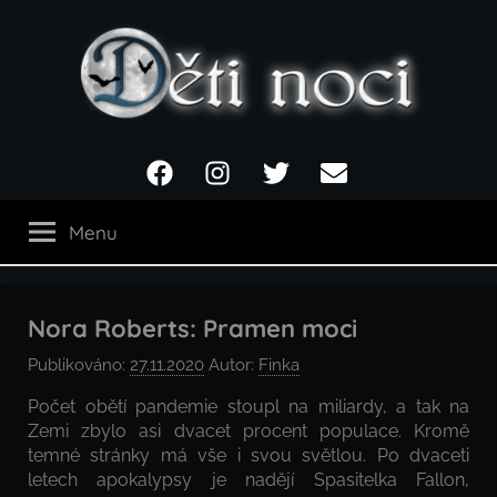
Přejít
k
obsahu
Děti
Facebook
Instagram
Twitter
Email
noci
Menu
Nora Roberts: Pramen moci
Publikováno:
27.11.2020
Autor:
Finka
Počet obětí pandemie stoupl na miliardy, a tak na
Zemi zbylo asi dvacet procent populace. Kromě
temné stránky má vše i svou světlou. Po dvaceti
letech apokalypsy je nadějí Spasitelka Fallon,