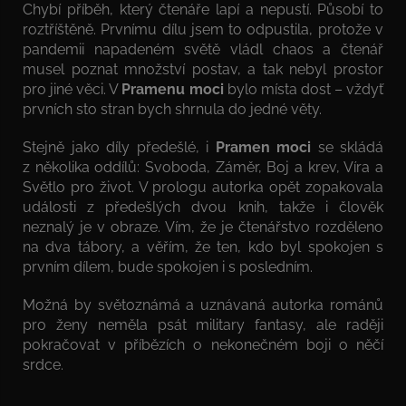
Chybí příběh, který čtenáře lapí a nepustí. Působí to
roztříštěně. Prvnímu dílu jsem to odpustila, protože v
pandemii napadeném světě vládl chaos a čtenář
musel poznat množství postav, a tak nebyl prostor
pro jiné věci. V
Pramenu moci
bylo místa dost – vždyť
prvních sto stran bych shrnula do jedné věty.
Stejně jako díly předešlé, i
Pramen moci
se skládá
z několika oddílů: Svoboda, Záměr, Boj a krev, Víra a
Světlo pro život. V prologu autorka opět zopakovala
události z předešlých dvou knih, takže i člověk
neznalý je v obraze. Vím, že je čtenářstvo rozděleno
na dva tábory, a věřím, že ten, kdo byl spokojen s
prvním dílem, bude spokojen i s posledním.
Možná by světoznámá a uznávaná autorka románů
pro ženy neměla psát military fantasy, ale raději
pokračovat v příbězích o nekonečném boji o něčí
srdce.