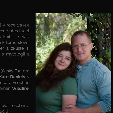
ě v roce 1994 a
ečně přes tucet
 knih – s vaší
i k tomu slovní
e“ a zkuste si
e s mytologií a
7 (česky Fantom
Kate Daniels
, v
ěnce a všechno
 román
Wildfire
,
novat osobní a
čili.