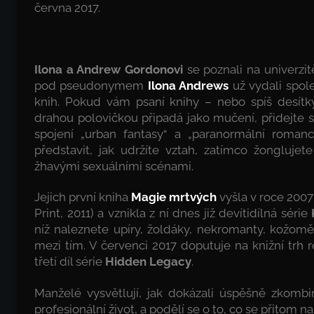
června 2017.
Ilona a Andrew Gordonovi
se poznali na univerzit
pod pseudonymem
Ilona Andrews
už vydali spol
knih. Pokud vám psaní knihy – nebo spíš desítky
drahou polovičkou připadá jako mučení, přidejte s
spojení „urban fantasy“ a „paranormální romanc
představit, jak udržíte vztah, zatímco žonglujet
žhavými sexuálními scénami.
Jejich první kniha
Magie mrtvých
vyšla v roce 200
Print, 2011) a vznikla z ní dnes již devítidílná série
níž naleznete upíry, žoldáky, nekromanty, kožom
mezi tím. V červenci 2017 doputuje na knižní trh
třetí díl série
Hidden Legacy
.
Manželé vysvětlují, jak dokázali úspěšně zkombi
profesionální život, a podělí se o to, co se přitom nau