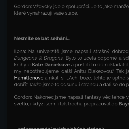
Gordon: Vždycky jde o spolupráci. Je to jako manžel
které vynahrazují vaše slabé.
Nesmíte se bát selhání…
Ilona: Na univerzitě jsme napsali strašný dobro
Dungeons & Dragons
. Bylo to zcela odporné a sc
knihy o
Kate Danielsové
a poslali to do nakladatel
my nepotřebujeme další Anitu Blakeovou.“ Tak j
Hamiltonové
a říkali si: „Ach, bože, tohle je úpln
dobří.“ Takže jsme to odsunuli stranou a dali se do ps
Gordon: Nakonec jsme napsali fantasy věc lehce v
světlo, i když jsem ji tak trochu přepracoval do
Bay