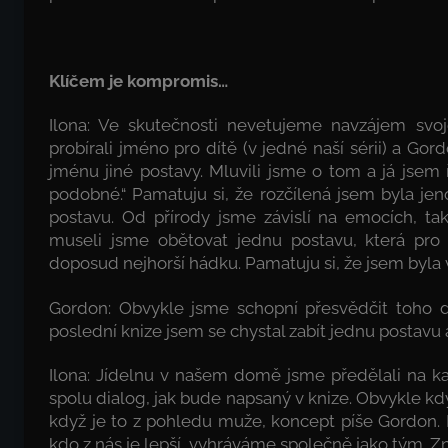
Klíčem je kompromis…
Ilona: Ve skutečnosti nevetujeme navzájem svo
probírali jméno pro dítě (v jedné naší sérii) a G
jménu jiné postavy. Mluvili jsme o tom a já jsem 
podobné.“ Pamatuju si, že rozčílená jsem byla j
postavu. Od přírody jsme závislí na emocích, ta
museli jsme obětovat jednu postavu, která pro
doposud nejhorší hádku. Pamatuju si, že jsem byla 
Gordon: Obvykle jsme schopní přesvědčit toho dr
poslední knize jsem se chystal zabít jednu postavu
Ilona: Jídelnu v našem domě jsme předělali na k
spolu dialog, jak bude napsaný v knize. Obvykle kdy
když je to z pohledu muže, koncept píše Gordon. 
kdo z nás je lepší, vyhráváme společně jako tým. Zní