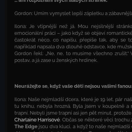
… ani rozpoznání svých slabých stránek.
Gordon: Umím vymyslet lepší zápletku a zábavnější
Ilona: Je vtipnější než já. Mou nejsilnější str
emocionální práci – jako když se objeví romantické
častokrát něco, co napíšu, přepíše tak, aby se 
například napsala dva dlouhé odstavce, kde mužská 
Gordon řekl: „Ne, ne, to musíme všechno zrušit.
postav, a já zase u ženských hrdinek.
Neurážejte se, když vaše děti nejsou vašimi fanou
Ilona: Naše nejmladší dcera, které je 19 let, pár na
tu knihu, nebyla hrozná. Byla jsem v koupelně a 
trapní. Nebyli jsme trapní asi jen pět minut, protože
Charlaine Harrisové
. Občas se některé věci trochu z
The Edge
jsou dva kluci, a když to naše nejmladší č