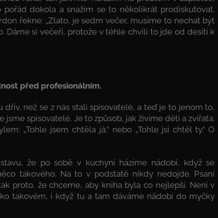
pořád dokola a snažím se to několikrát prodiskutovat.
rdon řekne: „Zlato, je sedm večer, musíme to nechat být
 Dáme si večeři, protože v téhle chvíli to jde od desíti k
nost před profesionálním.
 dřív, než se z nás stali spisovatelé, a teď je to jenom to,
e jsme spisovatelé. Je to způsob, jak živíme děti a zvířata.
: „Tohle jsem chtěla já,“ nebo „Tohle jsi chtěl ty.“ O
dstavu, že po sobě v kuchyni házíme nádobí, když se
co takového. Na to v podstatě nikdy nedojde. Psaní
k proto, že chceme, aby kniha byla co nejlepší. Není v
ako takovém, i když tu a tam dáváme nádobí do myčky