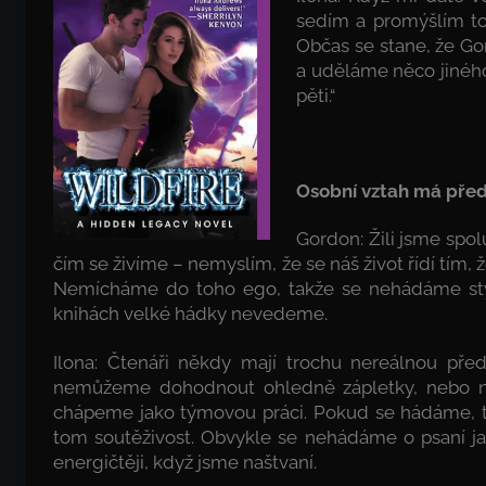
sedím a promýšlím to 
Občas se stane, že Go
a uděláme něco jiného.
pěti.“
Osobní vztah má před
Gordon: Žili jsme spolu
čím se živíme – nemyslím, že se náš život řídí tím, ž
Nemícháme do toho ego, takže se nehádáme stylem
knihách velké hádky nevedeme.
Ilona: Čtenáři někdy mají trochu nereálnou pře
nemůžeme dohodnout ohledně zápletky, nebo ně
chápeme jako týmovou práci. Pokud se hádáme, ta
tom soutěživost. Obvykle se nehádáme o psaní j
energičtěji, když jsme naštvaní.