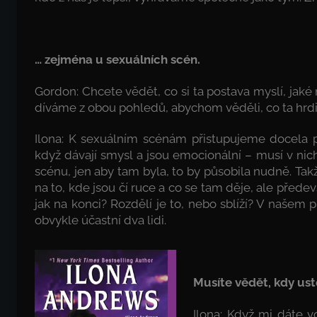
… zejména u sexuálních scén.
Gordon: Chcete vědět, co si ta postava myslí, jaké
díváme z obou pohledů, abychom věděli, co ta hrdin
Ilona: K sexuálním scénám přistupujeme docela p
když dávají smysl a jsou emocionální – musí v nic
scénu, jen aby tam byla, to by působila nudně. T
na to, kde jsou čí ruce a co se tam děje, ale předevš
jak na konci? Rozdělí je to, nebo sblíží? V našem p
obvykle účastní dva lidi.
Musíte vědět, kdy ust
Ilona: Když mi dáte v