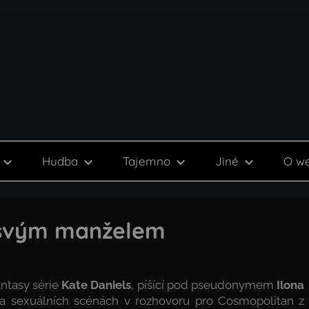
Hudba
Tajemno
Jiné
O w
 svým manželem
antasy série
Kate Daniels
, píšící pod pseudonymem
Ilona
 a sexuálních scénách v rozhovoru pro Cosmopolitan z