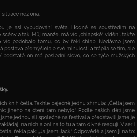
 situace než ona.
ánkou je asi vybudování světa. Hodně se soustředím na
 scény a tak. Můj manžel má víc „chlapské“ vidění, takže
to víc podobalo tomu, co by řekl chlap. Nedávno jsem
postava přemýšlela o své minulosti a trápila se tím, ale
“ V podstatě on má poslední slovo, co se týče mužských
šky.
šich knih četla. Takhle báječně jednu shrnula: „Četla jsem
nic jiného na čtení tam nebylo.“ Podle našich dětí jsme
 jsme jednou šli společně na festival a představili jsme je
akládají na nich a oni na to tu a tam divně reagují. V sérii
etla, řekla pak: „Já jsem Jack.“ Odpověděla jsem jí na to: