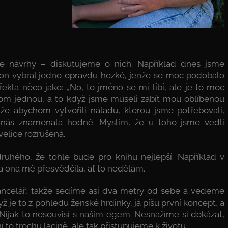
je návrhy – diskutujeme o nich. Například dnes jsme
ordon vybral jedno opravdu hezké, jenže se moc podobalo
řekla něco jako: „No, to jméno se mi líbí, ale je to moc
enom jednou, a to když jsme museli zabít mou oblíbenou
kže abychom vytvořili náladu, kterou jsme potřebovali,
 nás znamenala hodně. Myslím, že u toho jsme vedli
velice rozrušená.
uhého, že tohle bude pro knihu nejlepší. Například v
 a ona mě přesvědčila, ať to nedělám.
ancelář, takže sedíme asi dva metry od sebe a vedeme
ž je to z pohledu ženské hrdinky, já píšu první koncept, a
Nijak to nesouvisí s naším egem. Nesnažíme si dokázat,
 to trochu lacině, ale tak přistupujeme k životu.