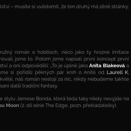
ství – musíte si uvědomit, že ten druhý má silné stránky,
družný román o hobitech, něco jako ty hrozné imitace
hovali jsme to. Potom jsme napsali první koncept první
ství a oni odpověděli: „To je úplně jako
Anita Blakeová
a
sme si pořídili pěkných pár knih o Anitě od
Laurell K.
ě skvělé, náš román nestojí za nic, nikdy nebudeme takhle
aní další tradiční fantasy.
e stylu Jamese Bonda, která teda taky nikdy nevyjde na
ou Moon
(2. díl série The Edge, pozn. překladatelky).