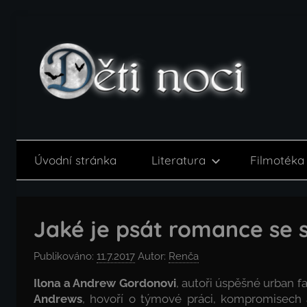
Přejít
k
obsahu
Děti
noci
Úvodní stránka
Literatura
Filmotéka
Jaké je psát romance se
Publikováno:
11.7.2017
Autor:
Renča
Ilona a Andrew Gordonovi
, autoři úspěšné urban f
Andrews
, hovoří o týmové práci, kompromisech