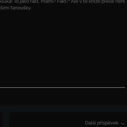
kluka! To jako fakt, mami? Fakt?“ Ale v té knize přece není
ašimi fanoušky.
Další příspěvek