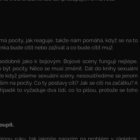
 má pocity, jak reaguje, takže nám pomáhá, když se na to
ka bude cítit nebo zažívat a co bude cítit muž.
odobně jako k bojovým. Bojové scény fungují nejlépe,
h být pocity. Něco se musí změnit. Dát do knihy sexuální
akže když píšeme sexuální scény, nesoustředíme se jenom
ím na pocity. Co ty postavy cítí? Jak se cítí na začátku? A
řípadě to vyžaduje dva lidi, co to píšou, protože se toho
oupit.
olnou ruku, tak jakmile narazím na problém v zápletce,