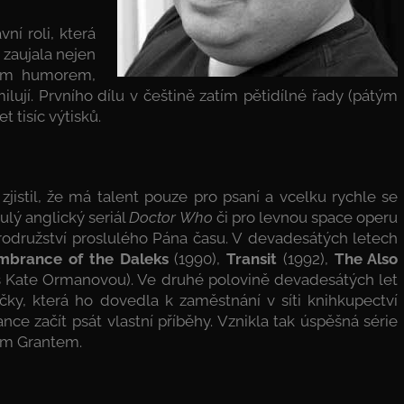
ní roli, která
 zaujala nejen
kým humorem,
milují. Prvního dílu v češtině zatím pětidílné řady (pátým
t tisíc výtisků.
zjistil, že má talent pouze pro psaní a vcelku rychle se
lulý anglický seriál
Doctor Who
či pro levnou space operu
brodružství proslulého Pána času. V devadesátých letech
brance of the Daleks
(1990),
Transit
(1992),
The Also
 s Kate Ormanovou). Ve druhé polovině devadesátých let
ličky, která ho dovedla k zaměstnání v síti knihkupectví
ce začít psát vlastní příběhy. Vznikla tak úspěšná série
em Grantem.