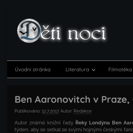
Přejít
k
obsahu
Děti
noci
Úvodní stránka
Literatura
Filmotéka
Ben Aaronovitch v Praze, 
Publikováno:
12.7.2017
Autor:
Redakce
Autor známé knižní řady
Řeky Londýna Ben Aar
týden, aby se setkal se svými hojnými českými fan