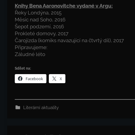
Knihy Bena Aaronovitche vydané v Argu:
Řeky Londýna, 2015
Měsíc nad Soho, 2016
Šepot podzemí, 2016
Prokleté domovy, 2017
Čarojízda (komiks navazující na čtvrtý díl), 2017
Připravujeme:
Záludné léto
Sdílet na:
Facebook
X
Literární aktuality
Navigace