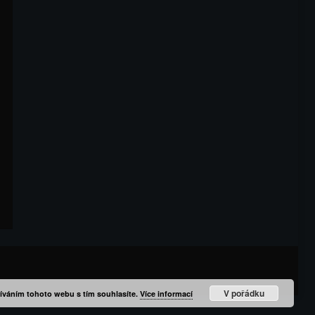
V pořádku
íváním tohoto webu s tím souhlasíte.
Více informací