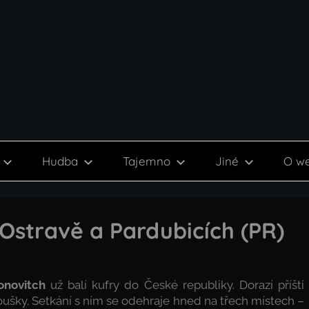
Hudba
Tajemno
Jiné
O w
Ostravě a Pardubicích (PR)
onovitch
už balí kufry do České republiky. Dorazí příští
oušky. Setkání s ním se odehraje hned na třech místech –