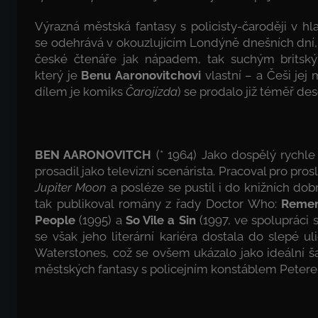
Výrazná městská fantasy s policisty-čaroději v hlav
se odehrává v okouzlujícím Londýně dnešních dní,
české čtenáře jak nápadem, tak suchým brits
který je
Benu Aaronovitchovi
vlastní – a Češi jej 
dílem je komiks
Čarojízda
) se prodalo již téměř dese
BEN AARONOVITCH
(* 1964) Jako dospělý rychle 
prosadil jako televizní scenárista. Pracoval pro pros
Jupiter Moon
a posléze se pustil i do knižních do
tak publikoval romány z řady Doctor Who:
Remem
People
(1995) a
So Vile a Sin
(1997, ve spolupráci
se však jeho literární kariéra dostala do slepé u
Waterstones, což se ovšem ukázalo jako ideální šan
městských fantasy s policejním konstáblem Peter