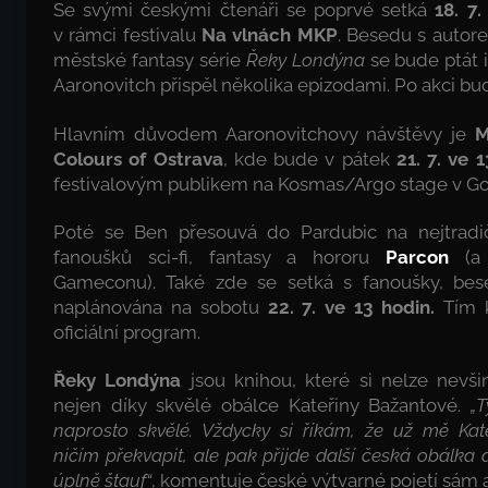
Se svými českými čtenáři se poprvé setká
18. 7.
v rámci festivalu
Na vlnách MKP
. Besedu s auto
městské fantasy série
Řeky Londýna
se bude ptát i
Aaronovitch přispěl několika epizodami. Po akci 
Hlavním důvodem Aaronovitchovy návštěvy je
M
Colours of Ostrava
, kde bude v pátek
21. 7. ve 1
festivalovým publikem na Kosmas/Argo stage v G
Poté se Ben přesouvá do Pardubic na nejtradič
fanoušků sci-fi, fantasy a hororu
Parcon
(a 
Gameconu). Také zde se setká s fanoušky, bes
naplánována na sobotu
22. 7. ve 13 hodin.
Tím k
oficiální program.
Řeky Londýna
jsou knihou, které si nelze nevš
nejen díky skvělé obálce Kateřiny Bažantové.
„
naprosto skvělé. Vždycky si říkám, že už mě Ka
ničím překvapit, ale pak přijde další česká obálka 
úplně štauf“
, komentuje české výtvarné pojetí sám a