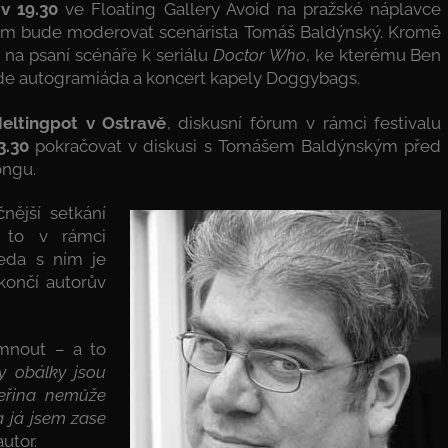
 v 19.30
ve Floating Gallery Avoid na pražské náplavce
rem bude moderovat scenárista Tomáš Baldýnský. Kromě
 na psaní scénáře k seriálu
Doctor Who
, ke kterému Ben
bude autogramiáda a koncert kapely Doggybags.
eltingpot v Ostravě
, diskusní fórum v rámci festivalu
3.30
pokračovat v diskusi s Tomášem Baldýnským před
ongu.
nější setkání
to v rámci
eda s ním je
ončí autorův
imnout – a to
Ty obálky jsou
teřina nemůže
a já jsem zase
utor.