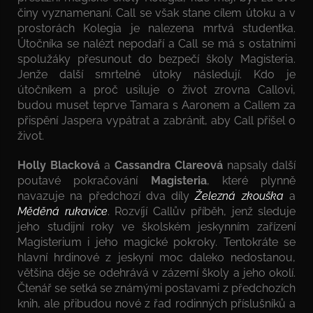
činy vyznamenaní. Call se však stane cílem útoku a v
prostorách Kolegia je nalezena mrtvá studentka.
Útočníka se nalézt nepodaří a Call se má s ostatními
spolužáky přesunout do bezpečí školy Magisteria.
Jenže další smrtelné útoky následují. Kdo je
útočníkem a proč usiluje o život zrovna Callovi,
budou muset teprve Tamara s Aaronem a Callem za
přispění Jaspera vypátrat a zabránit, aby Call přišel o
život.
Holly Blacková
a
Cassandra Clareová
napsaly další
poutavé pokračování
Magisteria
, které plynně
navazuje na předchozí dva díly
Železná zkouška
a
Měděná rukavice
. Rozvíjí Callův příběh, jenž sleduje
jeho studijní roky ve školském jeskynním zařízení
Magisterium i jeho magické pokroky. Tentokráte se
hlavní hrdinové z jeskyní moc daleko nedostanou,
většina děje se odehrává v zázemí školy a jeho okolí.
Čtenář se setká se známými postavami z předchozích
knih, ale přibudou nové z řad rodinných příslušníků a