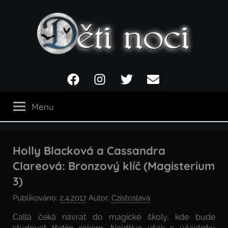
Přejít
k
obsahu
Děti
Facebook
Instagram
Twitter
Email
noci
Menu
Holly Blacková a Cassandra
Clareová: Bronzový klíč (Magisterium
3)
Publikováno:
2.4.2017
Autor:
Czistoslava
Calla čeká návrat do magické školy, kde bude