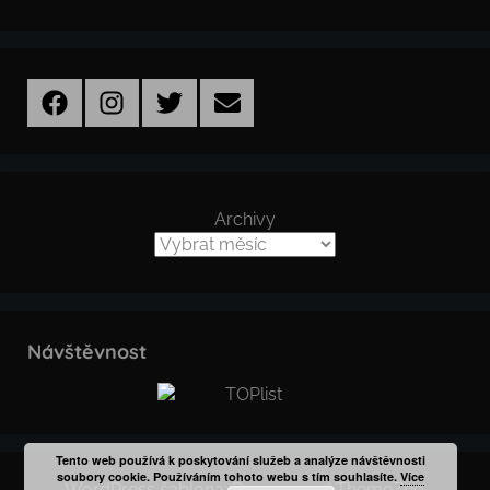
Facebook
Instagram
Twitter
Email
Archivy
Návštěvnost
Tento web používá k poskytování služeb a analýze návštěvnosti
soubory cookie. Používáním tohoto webu s tím souhlasíte.
Více
WordPress šablona: Donovan od ThemeZee.