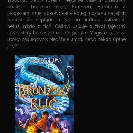
studovat třetím rokem. Nejdříve však s účastníky
poslední hrdinské akce, Tamarou, Aaronem a
Jasperem, musí absolvovat v Kolegiu oslavu na jejich
počest. Že nepůjde o žádnou nudnou záležitost,
netuší nikdo z nich. Callovi usiluje o život tajemný
špeh, který ho následuje i do prostor Magisteria. Je za
útoky následovník Nepřítele smrti, nebo někdo úplně
jiný?