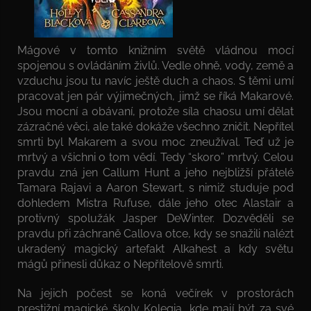
Mágové v tomto knižním světě vládnou mocí
spojenou s ovládáním živlů. Vedle ohně, vody, země a
vzduchu jsou tu navíc ještě duch a chaos. S těmi umí
pracovat jen pár výjimečných, jimž se říká Makarové.
Jsou mocní a obávaní, protože síla chaosu umí dělat
zázračné věci, ale také dokáže všechno zničit. Nepřítel
smrti byl Makarem a svou moc zneužíval. Teď už je
mrtvý a všichni o tom vědí. Tedy “skoro” mrtvý. Celou
pravdu zná jen Callum Hunt a jeho nejbližší přátelé
Tamara Rajavi a Aaron Stewart, s nimiž studuje pod
dohledem Mistra Rufuse, dále jeho otec Alastair a
protivný spolužák Jasper DeWinter. Dozvěděli se
pravdu při záchraně Callova otce, kdy se snažili nalézt
ukradený magický artefakt Alkahest a kdy světu
mágů přinesli důkaz o Nepřítelově smrti.
Na jejich počest se koná večírek v prostorách
prestižní magické školy Kolegia, kde mají být za své