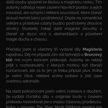
další osoby spojené se školou a magickou radou. Tím
autorky odhalují nejen zázemí hlavních postav a jejich
minulost, ale ozřejmí i některé souvislosti, které čtenář
dosud neměl šanci postřehnout. Dojde na romantická
setkání a přátelské vztahy budou podrobeny zkoušce
důvěry. Studenty čekají další magické zkoušky a
čtenář se dozví více o elementálech a působení
magie ducha a chaosu.
Přečetla jsem si všechny tři vydané díly
Magisteria
najednou. Děj mi připadá čím dál temnější a
Bronzový
klíč
mě svým koncem překvapil. Autorky se nebojí
přijít s rozhodnutími, z kterých mohou být čtenáři
rozčarovaní, ale za to jim je třeba připsat plus. Kniha
je velmi čtivá, některé scény pobaví a jiné zase
zvednou adrenalin.
Na další pokračování jsem velmi zvědavá a doufám,
že vydání čtvrtého dílu v originále bude v českém
překladu následovat jen s malou časovou prodlevou.
Kniha s názvem
The Silver Mask
(Stříbrná maska) má