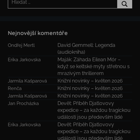
Hledat
Nejnovější komentáře
David Gemmell: Legenda
Ondřej Mertl
(audiokniha)
Maják: Záhada Eilean Mór –
Erika Jarkovska
když se keltské mýty střetnou s
mrazivým thrillerem
Knižní novinky – květen 2026
Jarmila Kašparová
Knižní novinky – květen 2026
Renča
Knižní novinky – květen 2026
Jarmila Kašparová
Devět: Příběh Djatlovovy
Jan Procházka
expedice – za každou tragickou
událostí jsou především lidé
Devět: Příběh Djatlovovy
Erika Jarkovska
expedice – za každou tragickou
událostí jsou především lidé