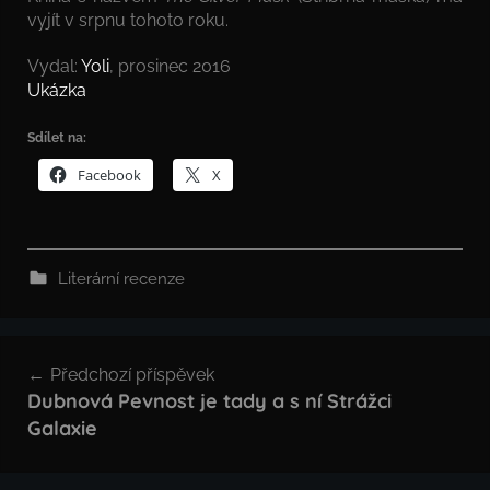
vyjít v srpnu tohoto roku.
Vydal:
Yoli
, prosinec 2016
Ukázka
Sdílet na:
Facebook
X
Literární recenze
Navigace
Předchozí příspěvek
pro
Dubnová Pevnost je tady a s ní Strážci
Galaxie
příspěvek