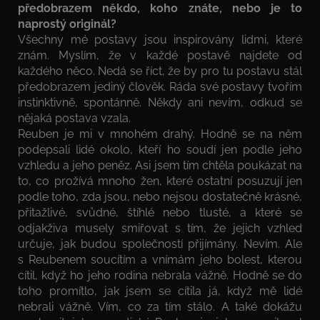
předobrazem někdo, koho znáte, nebo je to
naprostý originál?
Všechny mé postavy jsou inspirovány lidmi, které
znám. Myslím, že v každé postavě najdete od
každého něco. Nedá se říct, že by pro tu postavu stál
předobrazem jediný člověk. Ráda své postavy tvořím
instinktivně, spontánně. Někdy ani nevím, odkud se
nějaká postava vzala.
Reuben je mi v mnohém drahý. Hodně se na něm
podepsali lidé okolo, kteří ho soudí jen podle jeho
vzhledu a jeho peněz. Asi jsem tím chtěla poukázat na
to, co prožívá mnoho žen, které ostatní posuzují jen
podle toho, zda jsou, nebo nejsou dostatečně krásné,
přitažlivé, svůdné, štíhlé nebo tlusté, a které se
odjakživa musely smiřovat s tím, že jejich vzhled
určuje, jak budou společností přijímány. Nevím. Ale
s Reubenem soucítím a vnímám jeho bolest, kterou
cítil, když ho jeho rodina nebrala vážně. Hodně se do
toho promítlo, jak jsem se cítila já, když mě lidé
nebrali vážně. Vím, co za tím stálo. A také dokážu