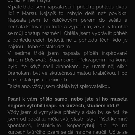
odráží v mém stylu.
V páté třídě jsem napsala sci-fi příběh z pohledu dvou
lidí z Marsu. Nejspíš to nebylo delší než povídka.
Napsala jsem to kuličkovým perem do sešitu a
nechala kolovat po třídě. A vypadá to, že ani v tomhle
se můj přístup nezměnil. Chtěla jsem vyprávět příběh
z pohledu cizích bytostí, ne z pohledu těch, kdo je
najdou. I toho se stále držím.
V sedmé třídě jsem napsala příběh inspirovaný
filmem
Doly krále Šalamouna
. Překvapením na konci
bylo, že když našli drahokam, byl uvnitř něj elixír.
Drahokam byl ve skutečnosti malou krabičkou. I po
letech stále píšu o elixírech.
Takže ano, vždy jsem chtěla být spisovatelkou.
Psaní k vám přišlo samo, nebo jste si ho musela
nejprve vytříbit (např. na kurzech, studiem atd.)?
Vždy jsem si vymýšlela příběhy a dalo by se říct, že
jsem od počátku měla svůj vlastní styl. Přišel ke mně
spontánně, instinktivně. Nepochybuji ale, že na
kurzech tvůrčího psaní se dá mnohé naučit. Učíte se