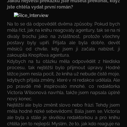
Jakou největší překážku jste musela překonat, když
jste chtěla vydat první román?
Na to se dá odpovědět dvěma způsoby. Pokud bych
měla říct, jak na knihu reagovaly agentury, tak se na ni
dívaly trochu jako na zvláštnost, protože všechny
postavy byly upíři. Přijata ale byla dobře, devět
měsíců od chvíle, kdy jsem ji začala nabízet, ji
zakoupila Knopfova agentura.
Kdybych na tu otázku měla odpovědět z hlediska
procesu, tak nejtěžší bylo přijmout úpravy. Hodně
těžce jsem nesla pocit, že kniha už nebude čistě moje,
kdybych přijala změny, které v ní redakce udělala. Ale
po pravdě mě inspirovalo mnohé, co redaktorka
Victoria Wilsonová navrhla, takže jsem napsala úplně
nový konec.
Nejtěžší ale bylo změnit slovo nebo frázi. Tehdy jsem
měla hodně nízké sebevědomí. Bála jsem se. Victoria
ale byla a stále je skvělou redaktorkou a pro knihu
chtěla jen to nejlepší. Myslím, že to, jak kdo reaguje na