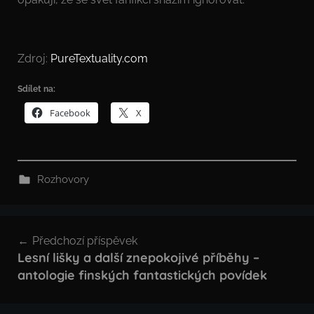
Zdroj:
PureTextuality.com
Sdílet na:
Facebook
X
Rozhovory
Navigace
Předchozí příspěvek
pro
Lesní lišky a další znepokojivé příběhy –
antologie finských fantastických povídek
příspěvek