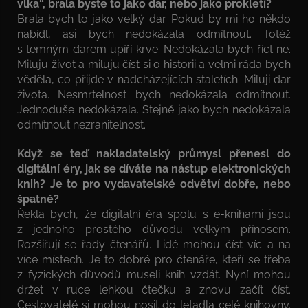
vlka“, brala byste to jako dar, nebo jako prokletí?
Brala bych to jako velký dar. Pokud by mi ho někdo
nabídl, asi bych nedokázala odmítnout. Totéž
s temným darem upíří krve. Nedokázala bych říct ne.
Miluju život a miluju číst si o historii a velmi ráda bych
věděla, co přijde v nadcházejících staletích. Miluji dar
života. Nesmrtelnost bych nedokázala odmítnout.
Jednoduše nedokázala. Stejně jako bych nedokázala
odmítnout nezranitelnost.
Když se teď nakladatelský průmysl přenesl do
digitální éry, jak se díváte na nástup elektronických
knih? Je to pro vydavatelské odvětví dobře, nebo
špatně?
Řekla bych, že digitální éra spolu s e-knihami jsou
z jednoho prostého důvodu velkým přínosem.
Rozšiřují se řady čtenářů. Lidé mohou číst víc a na
více místech. Je to dobré pro čtenáře, kteří se třeba
z fyzických důvodů museli knih vzdát. Nyní mohou
držet v ruce lehkou čtečku a znovu začít číst.
Cestovatelé si mohou nosit do letadla celé knihovny.