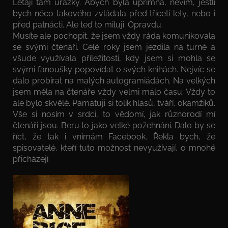
Létají tam urážky. Abych byla upřímná, nevím, jestli
bych něco takového zvládala před třiceti lety, nebo i
před patnácti. Ale teď to miluji. Opravdu.
Musíte ale pochopit, že jsem vždy ráda komunikovala
se svými čtenáři. Celé roky jsem jezdila na turné a
všude využívala příležitosti, kdy jsem si mohla se
svými fanoušky popovídat o svých knihách. Nejvíc se
dalo probírat na malých autogramiádách. Na velkých
jsem měla na čtenáře vždy velmi málo času. Vždy to
ale bylo skvělé. Pamatuji si tolik hlasů, tváří, okamžiků.
Vše si nosím v srdci, to vědomí, jak různorodí mí
čtenáři jsou. Beru to jako velké požehnání. Dalo by se
říct, že tak i vnímám Facebook. Řekla bych, že
spisovatelé, kteří tuto možnost nevyužívají, o mnohé
přicházejí.