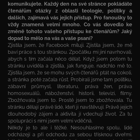
komunikujete. Každý den na své stránce pokládáte
čtenářům otázky z oblasti teologie, politiky a
dalších, zajímavá vás jejich přístup. Pro fanoušky to
vždy znamená velmi mnoho. Co vás dovedlo ke
změně tohoto vašeho přístupu ke čtenářům? Jaký
dopad to mělo na vás a vaše psaní?
Zjistila jsem, že Facebook miluji. Zjistila jsem, že mě
baví práce s tou stránkou. Zpočátku mi jiní navrhovali,
abych s tím začala něco dělat. Když jsem potom tu
stránku uviděla a zjistila, jak funguje, nadchlo mě to.
Zjistila jsem, že se mohu svých čtenářů ptát na cokoli,
a stránka poté začala růst. Probírali jsme tam politiku,
zábavní průmysl, literaturu, práva žen, práva
homosexuálů, náboženství, historii, televizi, filmy.
Zbožňovala jsem to. Prostě jsem to zbožňovala. Tu
stránku dělají právě lidé, kteří ji navštěvují. Právě jejich
dlouhodobý zájem a aktivita jí vdechují život. Za tu
spolupráci s nimi jsem velmi vděčná.
Někdy je to ale i těžké. Nesouhlasíme spolu, lidé
odcházejí a při odchodu za sebou třísknou dveřmi.