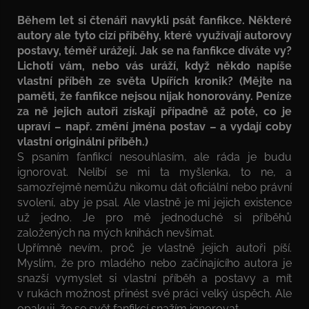
Během let si čtenáři navykli psát fanfikce. Některé
autory ale tyto cizí příběhy, které využívají autorovy
postavy, téměř urážejí. Jak se na fanfikce díváte vy?
Lichotí vám, nebo vás uráží, když někdo napíše
vlastní příběh ze světa Upířích kronik? (Mějte na
paměti, že fanfikce nejsou nijak honorovány. Peníze
za ně jejich autoři získají případně až poté, co je
upraví – např. změní jména postav – a vydají coby
vlastní originální příběh.)
S psaním fanfikcí nesouhlasím, ale ráda je budu
ignorovat. Nelíbí se mi ta myšlenka, to ne, a
samozřejmě nemůžu nikomu dát oficiální nebo právní
svolení, aby je psal. Ale vlastně je mi jejich existence
už jedno. Je pro mě jednoduché si příběhů
založených na mých knihách nevšímat.
Upřímně nevím, proč je vlastně jejich autoři píší.
Myslím, že pro mladého nebo začínajícího autora je
snazší vymyslet si vlastní příběh a postavy a mít
v rukách možnost přinést své práci velký úspěch. Ale
opakuji, že se svět fanfikcí snažím ignorovat.