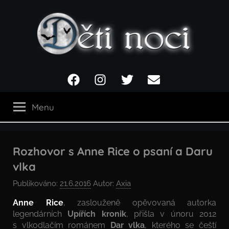
Přejít
k
obsahu
Děti
Facebook
Instagram
Twitter
Email
noci
Menu
Rozhovor s Anne Rice o psaní a Daru
vlka
Publikováno:
21.6.2016
Autor:
Axia
Anne Rice
, zaslouženě opěvovaná autorka
legendárních
Upířích kronik
, přišla v únoru 2012
s vlkodlačím románem
Dar vlka
, kterého se čeští