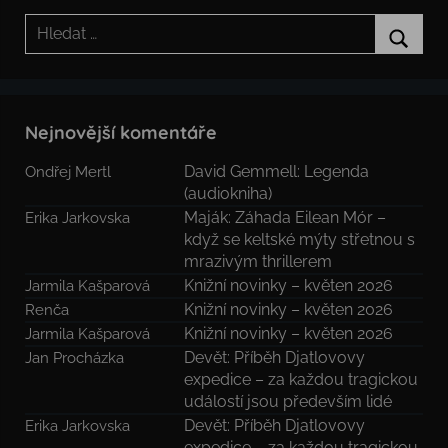
Hledat:
Hledat
Nejnovější komentáře
David Gemmell: Legenda
Ondřej Mertl
(audiokniha)
Maják: Záhada Eilean Mór –
Erika Jarkovska
když se keltské mýty střetnou s
mrazivým thrillerem
Knižní novinky – květen 2026
Jarmila Kašparová
Knižní novinky – květen 2026
Renča
Knižní novinky – květen 2026
Jarmila Kašparová
Devět: Příběh Djatlovovy
Jan Procházka
expedice – za každou tragickou
událostí jsou především lidé
Devět: Příběh Djatlovovy
Erika Jarkovska
expedice – za každou tragickou