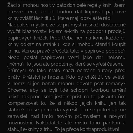
Žáci si mohou nosit v batozích celé regály knih. Jsem
přesvědčena, že lidi budou dál kupovat papírové
knihy zvlášť těch titulů, které mají obzvláště rádi.
Naopak si myslím, že se průmysl nesnaží dostatečně
využít bláznovství kolem e-knih na podporu prodejů
papírových knížek. Proč třeba není na konci každé e-
knihy odkaz na stránku, kde si mohou čtenáři koupit
knihu, kterou právě přečetli, také v papírové podobě?
Nebo poslat papírovou verzi jako dar někomu
jinému? To jsou ale problémy, které se vyřeší časem.
Průmysl se také málo snaží ochránit autory před
piráty. Pirátství je hrozné. Kdo by chtěl žít ve světě,
v němž si jen bohatí mohou dovolit psát romány?
Chceme, aby se byli lidé schopni tvorbou umění
uživit. Tak proč jsme ještě nepřišli na to, jak autorům
kompenzovat to, že si někdo jejich knihu jen tak
stáhne? To se přece dá vyřešit. Jen se potřebujeme
zamyslet nad tímto novým průmyslem a novými
možnostmi. Nakladatelé ale místo toho panikaří a
stahují e-knihy z trhu. To je přece kontraproduktivní.