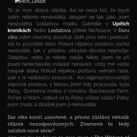
To je moc dobrá otázka. Asi se nedá říct, že bych
zatím někoho nenáviděla, alespoň ne tak, jako jsem
nenáviděla Lestatovu matku Gabrielle v
Upířích
kronikách
. Nebo
Lestatova
přítele Nicholase. V
Daru
vlka
zatím všechny zbožňuji. Jistě, jsou tam i padouši,
ale to prozatím stačí. Pokud nějakou postavu začnu
nenávidět, tak v příběhu obvykle dlouho nepřežije.
Odejdou, nebo je někdo zabije. Nikdy jsem se při
psaní nenechávala ovládat nenávistí, vždy mě vedla
naopak láska. Pokud nějakou postavu nemám ráda,
pak s ní nedokážu pracovat. Asi nejpropracovanější
záporná postava, s kterou jsem kdy pracovala, byla
Patsy, Quinnova matka z románu Blackwood Farm.
Pořád si říkám, odkud se ta Patsy vůbec vzala? Patsy
jsem znala, a strašně jsem ji nenáviděla.
Dar vlka končí uzavřeně, a přesto zůstává několik
otázek nezodpovězených. Znamená to tedy
začátek nové série?