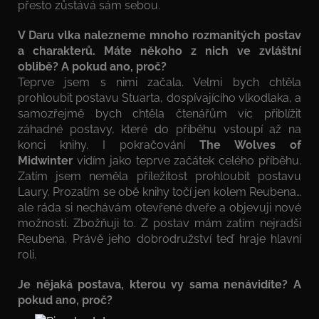
přesto zůstává sám sebou.
V Daru vlka nalezneme mnoho rozmanitých postav
a charakterů. Máte někoho z nich ve zvláštní
oblibě? A pokud ano, proč?
Teprve jsem s nimi začala. Velmi bych chtěla
prohloubit postavu Stuarta, dospívajícího vlkodlaka, a
samozřejmě bych chtěla čtenářům víc přiblížit
záhadné postavy, které do příběhu vstoupí až na
konci knihy. I pokračování
The Wolves of
Midwinter
vidím jako teprve začátek celého příběhu.
Zatím jsem neměla příležitost prohloubit postavu
Laury. Prozatím se obě knihy točí jen kolem Reubena…
ale ráda si nechávám otevřené dveře a objevuji nové
možnosti. Zbožňuji to. Z postav mám zatím nejradši
Reubena. Právě jeho dobrodružství teď hraje hlavní
roli.
Je nějaká postava, kterou vy sama nenávidíte? A
pokud ano, proč?