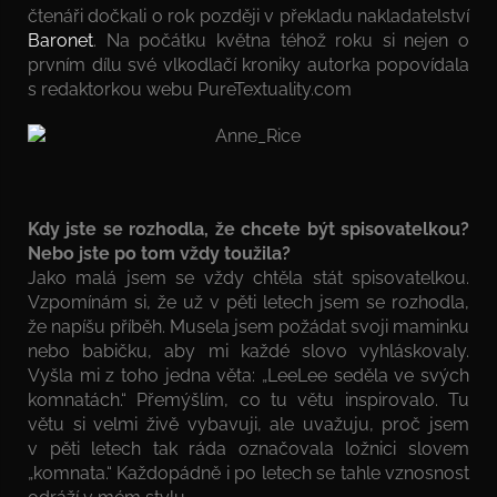
čtenáři dočkali o rok později v překladu nakladatelství
Baronet
. Na počátku května téhož roku si nejen o
prvním dílu své vlkodlačí kroniky autorka popovídala
s redaktorkou webu PureTextuality.com
Kdy jste se rozhodla, že chcete být spisovatelkou?
Nebo jste po tom vždy toužila?
Jako malá jsem se vždy chtěla stát spisovatelkou.
Vzpomínám si, že už v pěti letech jsem se rozhodla,
že napíšu příběh. Musela jsem požádat svoji maminku
nebo babičku, aby mi každé slovo vyhláskovaly.
Vyšla mi z toho jedna věta: „LeeLee seděla ve svých
komnatách.“ Přemýšlím, co tu větu inspirovalo. Tu
větu si velmi živě vybavuji, ale uvažuju, proč jsem
v pěti letech tak ráda označovala ložnici slovem
„komnata.“ Každopádně i po letech se tahle vznosnost