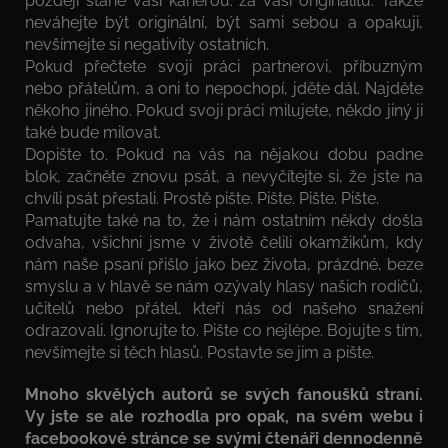
později stane vaší kariérou: za vaši originalitu. Takže
neváhejte být originální, být sami sebou a opakuji,
nevšímejte si negativity ostatních.
Pokud přečtete svoji práci partnerovi, příbuzným
nebo přátelům, a oni to nepochopí, jděte dál. Najděte
někoho jiného. Pokud svoji práci milujete, někdo jiný ji
také bude milovat.
Dopište to. Pokud na vás na nějakou dobu padne
blok, začněte znovu psát, a nevyčítejte si, že jste na
chvíli psát přestali. Prostě pište. Pište. Pište. Pište.
Pamatujte také na to, že i nám ostatním někdy došla
odvaha, všichni jsme v životě čelili okamžikům, kdy
nám naše psaní přišlo jako bez života, prázdné, beze
smyslu a v hlavě se nám ozývaly hlasy našich rodičů,
učitelů nebo přátel, kteří nás od našeho snažení
odrazovali. Ignorujte to. Pište co nejlépe. Bojujte s tím,
nevšímejte si těch hlasů. Postavte se jim a pište.
Mnoho skvělých autorů se svých fanoušků straní.
Vy jste se ale rozhodla pro opak, na svém webu i
facebookové stránce se svými čtenáři dennodenně