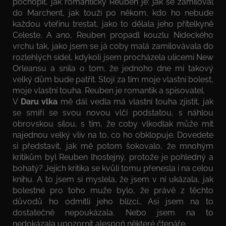
pochopit, jak romantický Reuben je: jak se zamiloval
do Marchent, jak touží po někom, kdo ho nebude
každou vteřinu trestat, jako to dělala jeho přítelkyně
Celeste. A ano, Reuben propadl kouzlu Nideckého
vrchu tak, jako jsem se já coby malá zamilovávala do
rozlehlých sídel, kdykoli jsem procházela ulicemi New
Orleansu a snila o tom, že jednoho dne mi takový
velký dům bude patřit. Stojí za tím moje vlastní bolest,
moje vlastní touha. Reuben je romantik a spisovatel.
V
Daru vlka
mě dál vedla má vlastní touha zjistit, jak
se smíří se svou novou vlčí podstatou, s náhlou
obrovskou sílou, s tím, že coby vlkodlak může mít
najednou velký vliv na to, co ho obklopuje. Dovedete
si představit, jak mě potom šokovalo, že mnohým
kritikům byl Reuben lhostejný, protože je pohledný a
bohatý? Jejich kritika se kvůli tomu přenesla i na celou
knihu. A to jsem si myslela, že jsem v ní ukázala, jak
bolestné pro toho muže bylo, že právě z těchto
důvodů ho odmítli jeho blízcí… Asi jsem na to
dostatečně nepoukázala. Nebo jsem na to
nedokázala upozornit alespoň některé čtenáře.