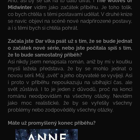
Ano, asi by se tak na to dalo dívat. I
The Wolves of
Midwinter
vidím jako začátek příběhu. Je toho tolik,
co bych chtěla s těmi postavami udělat. V druhé knize
se navíc objeví na scéně nové nadpřirozené postavy,
a i s těmi bych si chtěla pohrát.
Začala jste Dar vlka psát už s tím, že se bude jednat
o začátek nové série, nebo jste počítala spíš s tím,
že to bude samostatný příběh?
Asi nikdy jsem nenapsala román, aniž by mi v koutku
mysli ležela představa, že by se mohlo jednat o
novou sérii. Můj „svět“ a jeho obyvatelé se vyvíjejí. Asi
i proto v příběhu nepoukazuju na ubíhající čas, ale
svět zůstává. I to je jeden z důvodů, proč na konci
románu neodpovídám na všechny otázky. Nevidím
jako moc realistické, že by se vyřešily všechny
problémy nebo zodpověděly všechny otázky.
Máte už promyšlený konec příběhu?