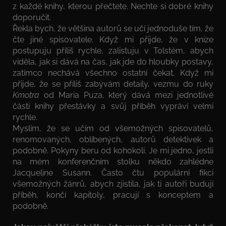
z každé knihy, kterou přečtete. Nechte si dobré knihy
doporučit.
Řekla bych, že většina autorů se učí jednoduše tím, že
čte jiné spisovatele. Když mi přijde, že v knize
postupuju příliš rychle, zalistuju v Tolstém, abych
viděla, jak si dává na čas, jak jde do hloubky postavy,
zatímco nechává všechno ostatní čekat. Když mi
přijde, že se příliš zabývám detaily, vezmu do ruky
Kmotra
od Maria Puza, který dává mezi jednotlivé
části knihy přestávky a svůj příběh vypráví velmi
rychle.
Myslím, že se učím od všemožných spisovatelů,
renomovaných, oblíbených, autorů detektivek a
podobně. Pokyny beru od kohokoli. Je mi jedno, jestli
na mém konferenčním stolku někdo zahlédne
Jacqueline Susann. Často čtu populární fikci
všemožných žánrů, abych zjistila, jak ti autoři budují
příběh, končí kapitoly, pracují s konceptem a
podobně.