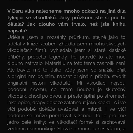
V Daru vlka nalezneme mnoho odkazů na jiná díla
týkající se vlkodlaků. Jaký průzkum jste si pro to
dělala? Jak dlouho vám trvalo, než jste knihu
napsala?
Udělala jsem si rozsáhlý průzkum, stejně jako to
udělal v knize Reuben. Zhlédla jsem mnoho skvělých
vlkodlačích filmů, vyhledala jsem si staré klasické
příběhy, pročetla legendy. Po pravdě to ale moc
dlouho netrvalo. Materiálu na toto téma zas tolik není.
Ale bavilo mě to. Jako vždy jsem se snažila přijít
s originálním pojetím, napsat originální příběh, stvořit
originální historii vlkodlaků. Mí vlkodlaci nejsou
podobní ničemu, co znám. Reuben je skutečný
vlkodlak, chodí po dvou, a přesto šplhá po stromech
jako opice, drápy dokáže zatáhnout jako kočka. A i ve
vlčí podobě dokáže uvažovat a mluvit. I ve vlčí
podobě se může pomilovat s ženou. To je pro mě
jádro celé knihy: ve vlkodlačí formě si zachovává
vědomí a komunikuje. Stává se mocnou nestvůrou, a