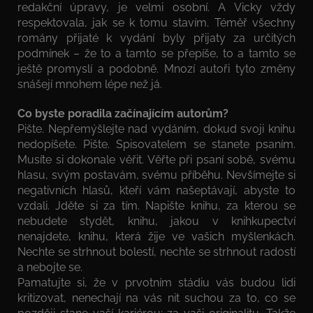
redakční úpravy, je velmi osobní. A Vicky vždy
respektovala, jak se k tomu stavím. Téměř všechny
romány přijaté k vydání byly přijaty za určitých
podmínek – že to a tamto se přepíše, to a tamto se
ještě promyslí a podobně. Mnozí autoři tyto změny
snášejí mnohem lépe než já.
Co byste poradila začínajícím autorům?
Pište. Nepřemýšlejte nad vydáním, dokud svoji knihu
nedopíšete. Pište. Spisovatelem se stanete psaním.
Musíte si dokonale věřit. Věřte při psaní sobě, svému
hlasu, svým postavám, svému příběhu. Nevšímejte si
negativních hlasů, kteří vám našeptávají, abyste to
vzdali. Jděte si za tím. Napište knihu, za kterou se
nebudete stydět, knihu, jakou v knihkupectví
nenajdete, knihu, která žije ve vašich myšlenkách.
Nechte se strhnout bolestí, nechte se strhnout radostí
a nebojte se.
Pamatujte si, že v prvotním stádiu vás budou lidi
kritizovat, nenechají na vás nit suchou za to, co se