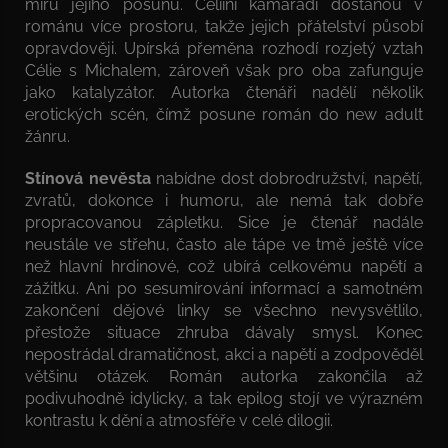
míru jejího posunu. Céliini kamarádi dostanou v
románu více prostoru, takže jejich přátelství působí
opravdověji. Upírská přeměna rozhodí rozjetý vztah
Célie s Michalem, zároveň však pro oba zafunguje
jako katalyzátor. Autorka čtenáři nadělí několik
erotických scén, čímž posune román do new adult
žánru.
Stínová nevěsta
nabídne dost dobrodružství, napětí,
zvratů, dokonce i humoru, ale nemá tak dobře
propracovanou zápletku. Sice je čtenář nadále
neustále ve střehu, často ale tápe ve tmě ještě více
než hlavní hrdinové, což ubírá celkovému napětí a
zážitku. Ani po sesumírování informací a samotném
zakončení dějové linky se všechno nevysvětlilo,
přestože situace zhruba dávaly smysl. Konec
nepostrádal dramatičnost, akci a napětí a zodpověděl
většinu otázek. Román autorka zakončila až
podivuhodně idylicky, a tak epilog stojí ve výrazném
kontrastu k dění a atmosféře v celé dilogii.