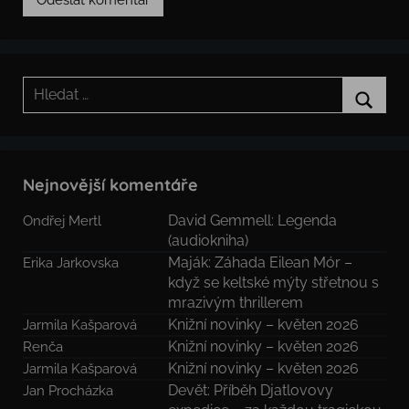
Hledat:
Hledat
Nejnovější komentáře
David Gemmell: Legenda
Ondřej Mertl
(audiokniha)
Maják: Záhada Eilean Mór –
Erika Jarkovska
když se keltské mýty střetnou s
mrazivým thrillerem
Knižní novinky – květen 2026
Jarmila Kašparová
Knižní novinky – květen 2026
Renča
Knižní novinky – květen 2026
Jarmila Kašparová
Devět: Příběh Djatlovovy
Jan Procházka