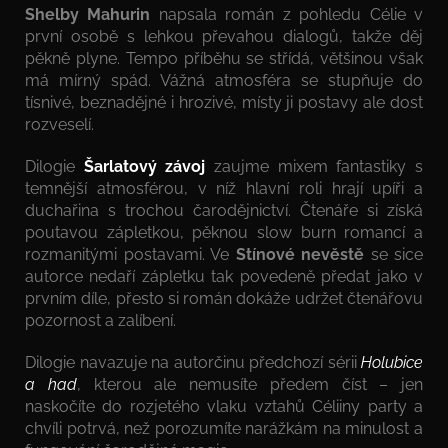
Shelby Mahurin
napsala román z pohledu Célie v
první osobě s lehkou převahou dialogů, takže děj
pěkně plyne. Tempo příběhu se střídá, většinou však
má mírný spád. Vážná atmosféra se stupňuje do
tísnivé, beznadějné i hrozivé, místy ji postavy ale dost
rozveselí.
Dilogie
Šarlatový závoj
zaujme mixem fantastiky s
temnější atmosférou, v níž hlavní roli hrají upíři a
duchařina s trochou čarodějnictví. Čtenáře si získá
poutavou zápletkou, pěknou slow burn romancí a
rozmanitými postavami. Ve
Stínové nevěstě
se sice
autorce nedaří zápletku tak povedeně předat jako v
prvním díle, přesto si román dokáže udržet čtenářovu
pozornost a zalíbení.
Dilogie navazuje na autorčinu předchozí sérii
Holubice
a had
, kterou ale nemusíte předem číst – jen
naskočíte do rozjetého vlaku vztahů Céliiny party a
chvíli potrvá, než porozumíte narážkám na minulost a