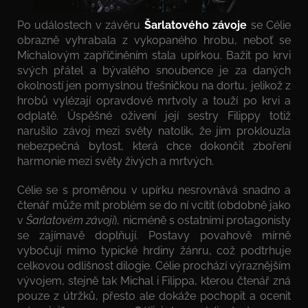
Po událostech v závěru
Šarlatového závoje
se Célie
obrazně vyhrabala z vykopaného hrobu, neboť se
Michalovým zapříčiněním stala upírkou. Bažit po krvi
svých přátel a bývalého snoubence je za daných
okolností jen pomyslnou třešničkou na dortu, jelikož z
hrobů vylézají opravdové mrtvoly a touží po krvi a
odplatě. Úspěšné oživení její sestry Filippy totiž
narušilo závoj mezi světy natolik, že jím proklouzla
nebezpečná bytost, která chce dokončit zboření
harmonie mezi světy živých a mrtvých.
Célie se s proměnou v upírku nesrovnává snadno a
čtenář může mít problém se do ní vcítit (obdobně jako
v
Šarlatovém závoji
), nicméně s ostatními protagonisty
se zajímavě doplňují. Postavy povahově mírně
vybočují mimo typické hrdiny žánru, což podtrhuje
celkovou odlišnost dilogie. Célie prochází výraznějším
vývojem, stejně tak Michal i Filippa, kterou čtenář zná
pouze z útržků, přesto ale dokáže pochopit a ocenit