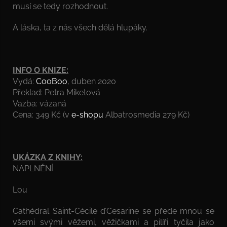
musí se tedy rozhodnout.
A láska, ta z nás všech dělá hlupáky.
INFO O KNIZE:
Vydá:
CooBoo
, duben 2020
Překlad: Petra Miketová
Vazba: vázaná
Cena: 349 Kč (v
e-shopu
Albatrosmedia 279 Kč)
UKÁZKA Z KNIHY:
NAPLNĚNÍ
Lou
Cathédral Saint-Cécile d’Cesarine se přede mnou se
všemi svými věžemi, věžičkami a pilíři tyčila jako