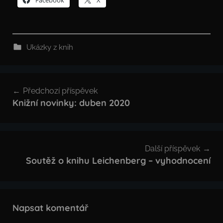
Ukázky z knih
Navigace
Předchozí příspěvek
pro
Knižní novinky: duben 2020
příspěvek
Další příspěvek
Soutěž o knihu Leichenberg – vyhodnocení
Napsat komentář