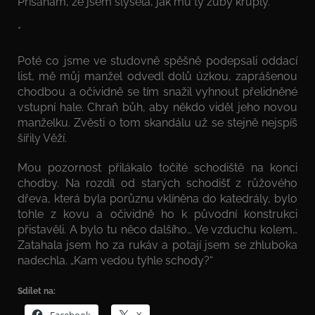
Přísahám, že jsem slyšela, jak mu ty zuby křuply.
*
Poté co jsme ve studovně spěšně podepsali oddací
list, mě můj manžel odvedl dolů úzkou, zaprášenou
chodbou a očividně se tím snažil vyhnout přelidněné
vstupní hale. Chraň bůh, aby někdo viděl jeho novou
manželku. Zvěsti o tom skandálu už se stejně nejspíš
šířily Věží.
Mou pozornost přilákalo točité schodiště na konci
chodby. Na rozdíl od starých schodišť z růžového
dřeva, která byla porůznu vklíněna do katedrály, bylo
tohle z kovu a očividně ho k původní konstrukci
přistavěli. A bylo tu něco dalšího… Ve vzduchu kolem…
Zatahala jsem ho za rukáv a potají jsem se zhluboka
nadechla. „Kam vedou tyhle schody?“
Sdílet na:
Facebook
X