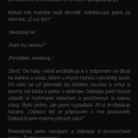
Ačkoli mě manžel vedl dovnitř, natahovala jsem za
nimi krk. „O co šlo?“
„Nestarej se.“
„Kam ho nesou?“
„Povídám, nestarej…“
„Dost.“ Do haly vešel arcibiskup a s odporem se díval
na bahno a vodu, které u mých nohou vytvářely louži.
On sám se už převlékl do čistého roucha a smyl si
skvrny od bláta a písku z obličeje. Odolala jsem touze
uhladit si roztrhané oblečení a pročísnout si rukou
vlasy. Bylo jedno, jak jsem vypadala. Ať si arcibiskup
nasere. „Oddací list je připraven v mé pracovně.
Odkud ti sem máme přivézt věci?“
Předstírala jsem nezájem a ždímala si promočené