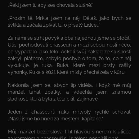
„Řekl jsem ti, aby ses chovala slušně.“
„Prosím tě. Mrkla jsem na něj. Děláš, jako bych se
svlíkla a začala zpívat tu o prsatý Lidce…“
Za námi se strhl povyk a oba najednou jsme se otočili.
Ulicí pochodovali chasseuři a mezi sebou nesli něco,
co vypadalo jako tělo. Ačkoli svůj náklad ze slušnosti
zakryli plátnem, nebylo pochyb o tom, že to, co z něj
vykukuje, je ruka. Ruka, které mezi prsty rašily
výhonky. Ruka s kůží, která místy přecházela v kůru.
Naklonila jsem se, abych líp viděla, i když mě můj
manžel tahal zpátky, a vdechla jsem známou
sladkost, která byla z těla cítit. Zajímavé.
Jeden z chasseurů ruku mrtvoly rychle schoval.
„Našli jsme ho hned za městem, kapitáne.“
Můj manžel beze slova trhl hlavou směrem k uličce
za kostelem a chasseuři si i s tělem pospíšili pryč.