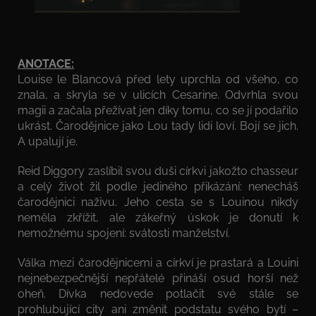
ANOTACE:
Louise le Blancová před lety uprchla od všeho, co
znala, a skryla se v ulicích Cesarine. Odvrhla svou
magii a začala přežívat jen díky tomu, co se jí podařilo
ukrást. Čarodějnice jako Lou tady lidi loví. Bojí se jich.
A upalují je.
Reid Diggory zaslíbil svou duši církvi jakožto chasseur
a celý život žil podle jediného přikázání: nenecháš
čarodějnici naživu. Jeho cesta se s Louinou nikdy
neměla zkřížit, ale zákeřný úskok je donutí k
nemožnému spojení: svátosti manželství.
Válka mezi čarodějnicemi a církví je prastará a Louini
nejnebezpečnější nepřátelé přináší osud horší než
oheň. Dívka nedovede potlačit své stále se
prohlubující city ani změnit podstatu svého bytí –