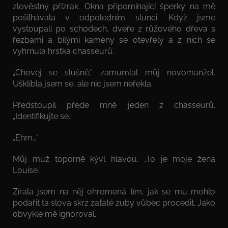
zlověstný přízrak. Okna připomínající šperky na mě
pošilhávala v odpoledním slunci. Když jsme
vystoupali po schodech, dveře z růžového dřeva s
řezbami a bílými kameny se otevřely a z nich se
vyhrnula hrstka chasseurů.
„Chovej se slušně,“ zamumlal můj novomanžel.
Ušklíbla jsem se, ale nic jsem neřekla.
Předstoupil přede mně jeden z chasseurů.
„Identifikujte se.“
„Ehm…“
Můj muž toporně kývl hlavou. „To je moje žena
Louise.“
Zírala jsem na něj ohromená tím, jak se mu mohlo
podařit ta slova skrz zaťaté zuby vůbec procedit. Jako
obvykle mě ignoroval.