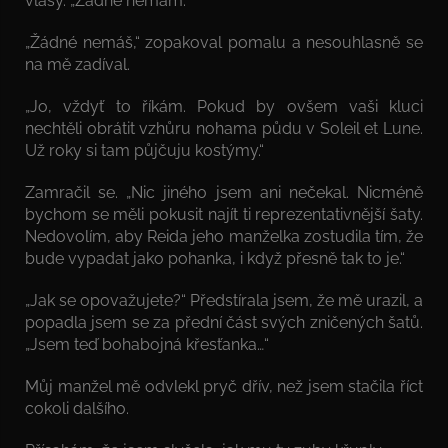
vlasy. „Žádné nemám.“
„Žádné nemáš,“ zopakoval pomalu a nesouhlasně se
na mě zadíval.
„Jo, vždyť to říkám. Pokud by ovšem vaši kluci
nechtěli obrátit vzhůru nohama půdu v Soleil et Lune.
Už roky si tam půjčuju kostýmy.“
Zamračil se. „Nic jiného jsem ani nečekal. Nicméně
bychom se měli pokusit najít ti reprezentativnější šaty.
Nedovolím, aby Reida jeho manželka zostudila tím, že
bude vypadat jako pohanka, i když přesně tak to je.“
„Jak se opovažujete?“ Předstírala jsem, že mě urazil, a
popadla jsem se za přední část svých zničených šatů.
„Jsem teď bohabojná křesťanka…“
Můj manžel mě odvlekl pryč dřív, než jsem stačila říct
cokoli dalšího.