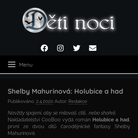
Přejít
k
obsahu
Děti
Facebook
Instagram
Twitter
Email
noci
Menu
Shelby Mahurinová: Holubice a had
Publikováno:
2.4.2020
Autor:
Redakce
Navždy spojeni, aby se milovali, ctili… nebo shořeli.
Nakladatelství CooBoo vydá román
Holubice a had
,
první ze dvou dílů čarodějnické fantasy Shelby
Mahurinové.