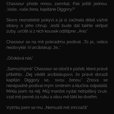
Chasseur přede mnou zamrkal. Pak ještě jednou.
„Vaše… vaše žena, kapitáne Diggory?“
Skoro neznatelně pokývl a já si začínala dělat vážné
obavy o jeho chrup. Jestli bude dál takhle skřípat
zuby, určitě si z nich kousek odštípne. „Ano.“
Chasseur se na mě pokradmu podíval. „To je… velice
neobvyklé. Ví arcibiskup, že…“
„Očekává nás.“
„Samozřejmě.“ Chasseur se otočil k pážeti, které právě
přiběhlo. „Dej vědět arcibiskupovi, že právě dorazil
kapitán Diggory se… svou ženou.“ Znova se
nenápadně podíval mým směrem a klučina odpelášil.
Mrkla jsem na něj. Můj manžel vydal netrpělivý zvuk,
vzal mě pevně za ruku a silou mě táhl ke dveřím.
Vytrhla jsem se mu. „Nemusíš mě zmrzačit.“