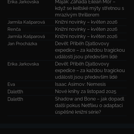
Maják: Záhada Eilean Mór –
Erika Jarkovska
když se keltské mýty střetnou s
mrazivým thrillerem
Knižní novinky – květen 2026
Jarmila Kašparová
Knižní novinky – květen 2026
Renča
Knižní novinky – květen 2026
Jarmila Kašparová
Devět: Příběh Djatlovovy
Jan Procházka
expedice – za každou tragickou
událostí jsou především lidé
Devět: Příběh Djatlovovy
Erika Jarkovska
expedice – za každou tragickou
událostí jsou především lidé
Isaac Asimov: Nemesis
Eva
Nové knihy za listopad 2025
Daletth
Shadow and Bone – jak dopadl
Daletth
další pokus Netflixu o adaptaci
úspěšné knižní série?