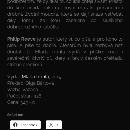
podbízet tím, že by říkal to, co lidé chtějí slyšet. Přesto
do knih zvládá zakomponovat morální ponaučení i
drobná životní moudra, která se dají snáze vstřebat
díky tomu, že jsou zabalena do slušivého
dobrodružného kabátku.
Philip Reeve
je autor, který ví, co píše, a pro koho to
píše. A píše to dobře. Čtenářům nyní nezbývá než
doufat, že Mladá fronta vydá v příštím roce i
závěrečný, čtvrtý díl, který si tak v českém překladu
střihne premiéru.
Vydal:
Mladá fronta
, 2019
Překlad: Olga Bártová
Vazba: vázaná
Počet stran: 328
Cena: 349 Kč
Sdílet na:
Facebook
X