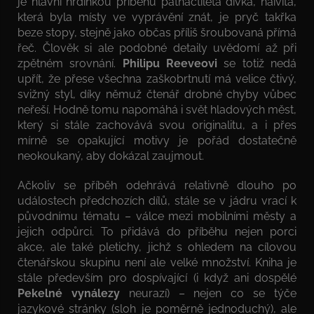
je hlavní hrdinkou příběhu patnáctiletá dívka, naivita,
která byla místy ve vyprávění znát, je pryč takřka
beze stopy, stejně jako občas příliš šroubovaná přímá
řeč. Člověk si ale podobné detaily uvědomí až při
zpětném srovnání.
Philipu Reeveovi
se totiž nedá
upřít, že přese všechna zaškobrtnutí má velice čtivý,
svižný styl, díky němuž čtenář drobné chyby vůbec
neřeší. Hodně tomu napomáhá i svět hladových měst,
který si stále zachovává svou originalitu, a i přes
mírně se opakující motivy je pořád dostatečně
neokoukaný, aby dokázal zaujmout.
Ačkoliv se příběh odehrává relativně dlouho po
událostech předchozích dílů, stále se v jádru vrací k
původnímu tématu – válce mezi mobilními městy a
jejich odpůrci. To přidává do příběhu nejen porci
akce, ale také pletichy, jichž s ohledem na cílovou
čtenářskou skupinu není ale velké množství. Kniha je
stále především pro dospívající (i když ani dospělé
Pekelné vynálezy
neurazí) – nejen co se týče
jazykové stránky (sloh je poměrně jednoduchý), ale