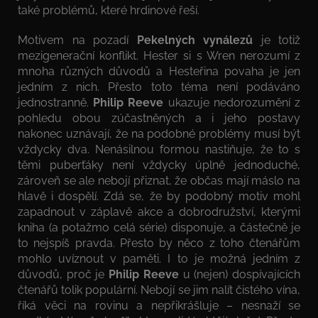
také problémů, které hrdinové řeší.
Motivem na pozadí
Pekelných vynálezů
je totiž
mezigenerační konflikt. Hester si s Wren nerozumí z
mnoha různých důvodů a Hesteřina povaha je jen
jedním z nich. Přesto toto téma není podáváno
jednostranně.
Philip Reeve
ukazuje nedorozumění z
pohledu obou zúčastněných a i jeho postavy
nakonec uznávají, že na podobné problémy musí být
vždycky dva. Nenásilnou formou nastiňuje, že to s
těmi puberťáky není vždycky úplně jednoduché,
zároveň se ale nebojí přiznat, že občas mají máslo na
hlavě i dospělí. Zdá se, že by podobný motiv mohl
zapadnout v záplavě akce a dobrodružství, kterými
kniha (a potažmo celá série) disponuje, a částečně je
to nejspíš pravda. Přesto by něco z toho čtenářům
mohlo uvíznout v paměti. I to je možná jedním z
důvodů, proč je
Philip Reeve
u (nejen) dospívajících
čtenářů tolik populární. Nebojí se jim nalít čistého vína,
říká věci na rovinu a nepřikrášluje – nesnaží se