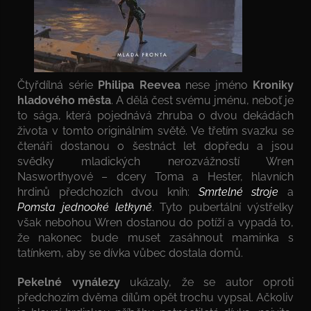
Čtyřdílná série
Philipa Reevea
nese jméno
Kroniky
hladového města
. A dělá čest svému jménu, neboť je
to sága, která pojednává zhruba o dvou dekádách
života v tomto originálním světě. Ve třetím svazku se
čtenáři dostanou o šestnáct let dopředu a jsou
svědky mladických nerozvážností Wren
Nasworthyové – dcery Toma a Hester, hlavních
hrdinů předchozích dvou knih:
Smrtelné stroje
a
Pomsta jednooké letkyně
. Tyto pubertální výstřelky
však nebohou Wren dostanou do potíží a vypadá to,
že nakonec bude muset zasáhnout maminka s
tatínkem, aby se dívka vůbec dostala domů.
Pekelné vynálezy
ukázaly, že se autor oproti
předchozím dvěma dílům opět trochu vypsal. Ačkoliv