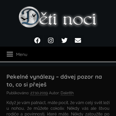
Přejít
k
obsahu
Děti
Facebook
Instagram
Twitter
Email
noci
Menu
Pekelné vynálezy – dávej pozor na
to, co si přeješ
Publikováno:
27.10.2019
Autor:
Daletth
Když je vám patnáct, máte pocit, že vám celý svět leží
u nohou, že můžete cokoliv. Někdy vás ale štvou
rodiče a povinnosti, které máte. Někdy zatoužíte po