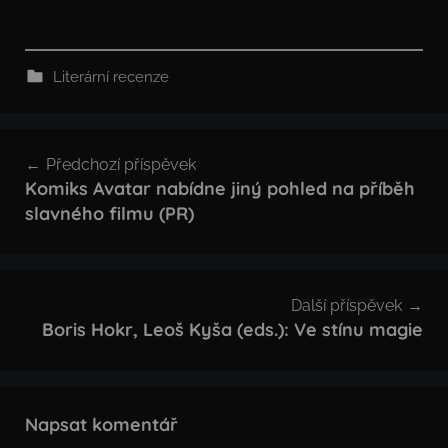
Literární recenze
Navigace
Předchozí příspěvek
pro
Komiks Avatar nabídne jiný pohled na příběh
slavného filmu (PR)
příspěvek
Další příspěvek
Boris Hokr, Leoš Kyša (eds.): Ve stínu magie
Napsat komentář