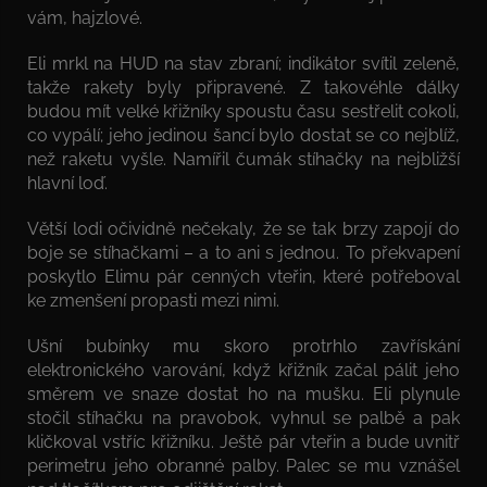
vám, hajzlové.
Eli mrkl na HUD na stav zbraní; indikátor svítil zeleně,
takže rakety byly připravené. Z takovéhle dálky
budou mít velké křižníky spoustu času sestřelit cokoli,
co vypálí; jeho jedinou šancí bylo dostat se co nejblíž,
než raketu vyšle. Namířil čumák stíhačky na nejbližší
hlavní loď.
Větší lodi očividně nečekaly, že se tak brzy zapojí do
boje se stíhačkami – a to ani s jednou. To překvapení
poskytlo Elimu pár cenných vteřin, které potřeboval
ke zmenšení propasti mezi nimi.
Ušní bubínky mu skoro protrhlo zavřískání
elektronického varování, když křižník začal pálit jeho
směrem ve snaze dostat ho na mušku. Eli plynule
stočil stíhačku na pravobok, vyhnul se palbě a pak
kličkoval vstříc křižníku. Ještě pár vteřin a bude uvnitř
perimetru jeho obranné palby. Palec se mu vznášel