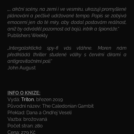
„… akční scény, na zemi i ve vesmíru, ukazují promyšlené
plánování a pečlivě udržované tempo. Popis se zabývá
emocemi jen do té míry, aby dodal postavám reálnost,
aniž by odváděl pozornost od bojů, intrik a špionáže.“
Publishers Weekly
„Intergalaktická spy-fi vás vtáhne. Moren nám
předkládá thriller studené války s červími dírami a
antigravitačními poli.“
John August
INFO O KNIZE:
Vydá:
Triton
, březen 2019
Původní název: The Caledonian Gambit
Překlad: Dana a Ondřej Veselí
Vazba: brožovaná
Počet stran: 280
Cena: 279 Kč