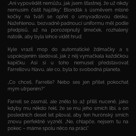
„Ani vypovědět nemůžu, jak jsem šťastnej, že už nikdy
nemusím čistit hajzlíky.“ Blonďák s úsměvem mlsné
kočky na tváři se opřel o umyvadlovou desku.
Nažehlenou, bezvadně padnoucí uniformu měl podle
předpisů, až na porozepnutý límeček, rozhalený
natolik, aby byla lehce vidět hruď.
Kyle vrazil mop do automatické ždímačky a s
uspokojením sledoval, jak z něj vymačkala každičkou
kapičku. Asi si u toho nemusel představovat
Farrellovu hlavu, ale co, byla to svobodná planeta.
„Co chceš, Farrelle? Nebo ses jen přišel pokochat
mým utrpením?“
Farrell se zasmál, ale znělo to až příliš nuceně, jako
kdyby mu někdo řekl, že se mu jeho smích líbí, a on
posledních deset let piloval, aby ten hurónský smích
znovu perfektně vyzněl. „Ne, chlapče, nejsem tu na
pokec – máme spolu něco na práci.“