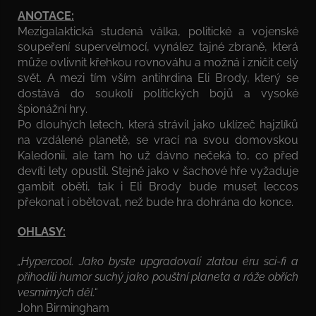
ANOTACE:
Mezigalaktická studená válka, politické a vojenské
soupeření supervelmocí, vynález tajné zbraně, která
může ovlivnit křehkou rovnováhu a možná i zničit celý
svět. A mezi tím vším antihrdina Eli Brody, který se
dostává do soukolí politických bojů a vysoké
špionážní hry.
Po dlouhých letech, která strávil jako uklízeč hajzlíků
na vzdálené planetě, se vrací na svou domovskou
Kaledonii, ale tam ho už dávno nečeká to, co před
devíti lety opustil. Stejně jako v šachové hře vyžaduje
gambit oběti, tak i Eli Brody bude muset leccos
překonat i obětovat, než bude hra dohrána do konce.
OHLASY:
„Hypercool. Jako byste upgradovali zlatou éru sci-fi a
přihodili humor suchý jako pouštní planeta a ráže obřích
vesmírných děl.“
John Birmingham