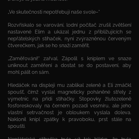
„Ve skutečnosti nepotřebují naše svole–“
Rozvřískalo se varování, lodní počítač zrušil zvětšení
nastavené Elim a ukázal jednu z přibližujících se
nepřátelských stíhaček, nyní zvýrazněnou červeným
čtverečkem, jak se ho snaží zaměřit.
„Zaměřování!“ zařval. Zápolil s kniplem ve snaze
uniknout zaměření a dostat se do postavení, aby
mohl pálit on sám.
Hledáček na displeji mu zablikal zeleně a Eli zmáčkl
spoušť, čímž vyslal magneticky poháněné střely z
výmetnic na přídi stíhačky. Stopovky žlutozeleně
fosforeskovaly na černém pozadí vesmíru, ale jeho
vlastní setrvačnost je obloukem vyslala doleva.
Naklonil knipl zpátky k pravoboku, prst stále na
spoušti.