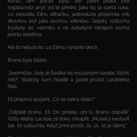
Kuráž tam pořád byla, ale zadní půlka lodi
odplouvala pryč od té přední, jako by ta samá ruka,
co zahodila Eliho stíhačku, jednoduše přelomila míli
dlouhou loď jako suchou větvičku. Gejzíry vzduchu
tryskaly do vesmíru a na zubatých okrajích zlomu
jiskřila elektřina.
Ale to nebylo to, co Elimu vyrazilo dech.
Brána byla tatam.
„Sedmičko, tady je Šestka na nouzovým kanále. Slyšíš
mě?“ Statický šum hlasitě a jasně prořízl Larabieho
hlas.
Eli přepnul spojení. „Co se sakra stalo?“
„Odpálili bránu, Eli. Do prdele, oni tu bránu odpálili.“
Vždy klidný Larabie ze šoku chraptil. „Museli ji nastavit
tak, že vybuchla, když jsme prošli. Já… já… to je šílený.“