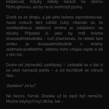
instalovali. Kdyby někdy narazil na slečnu
Fitzhughovou, asi by na to mohl být pyšný.
Zvedl se ze dřepu, a jak jeho kolena zaprotestovala,
nasál vzduch skrz zaťaté zuby. Ukázalo se, že
osmihodinová úklidová směna je zabijákem na
klouby. Připadal si, jako by měl kolena
dvaasedmdesátníka – což znamenalo, že někde tam
venku je dvaasedmdesátník s koleny
sedmadvacetiletého. Jednou toho chlapa najde a dá
s ním řeč.
Dveře od záchodků zaskřípaly – zašklebil se a dal si
za úkol namazat panty – a od kachliček se odrazil
hlas.
„Rankine? Jsi tu?“
No bezva. Farrell. Dneska už to lepší být nemůže.
Možná kdybych byl zticha, tak –