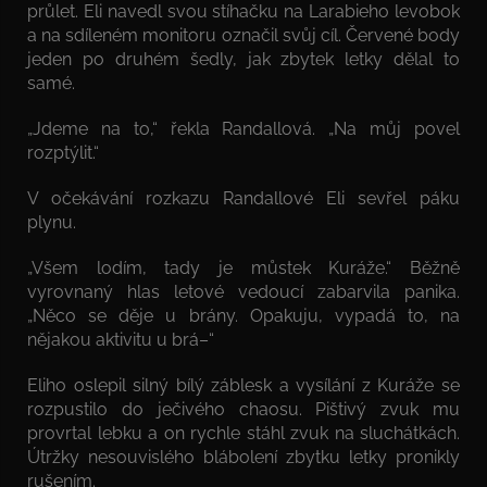
průlet. Eli navedl svou stíhačku na Larabieho levobok
a na sdíleném monitoru označil svůj cíl. Červené body
jeden po druhém šedly, jak zbytek letky dělal to
samé.
„Jdeme na to,“ řekla Randallová. „Na můj povel
rozptýlit.“
V očekávání rozkazu Randallové Eli sevřel páku
plynu.
„Všem lodím, tady je můstek Kuráže.“ Běžně
vyrovnaný hlas letové vedoucí zabarvila panika.
„Něco se děje u brány. Opakuju, vypadá to, na
nějakou aktivitu u brá–“
Eliho oslepil silný bílý záblesk a vysílání z Kuráže se
rozpustilo do ječivého chaosu. Pištivý zvuk mu
provrtal lebku a on rychle stáhl zvuk na sluchátkách.
Útržky nesouvislého blábolení zbytku letky pronikly
rušením.