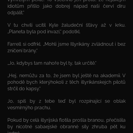
idiotům přišlo jako dobrej nápad naši červí díru
odpálit.“
V tu chvíli ucítil Kyle žaludeční šťávy až v krku.
„Planeta byla pod invazí,“ podotkl.
Farrell si odfrkl. „Mohli jsme Illyrikány zvládnout i bez
zničení brány.“
„Jo, kdybys tam nahoře byl ty, tak určitě.“
„Hej, nemůžu za to, že jsem byl ještě na akademii. V
pohodě bych kterýhokoli z těch illyrikánskejch pilotů
strčil do kapsy.“
Jo, spíš by z tebe teď byl rozpínající se oblak
vesmírnýho prachu.
Pokud by celá illyrijská flotila prošla branou, přečíslila
by nicotné sabaejské obranné síly zhruba pět ku