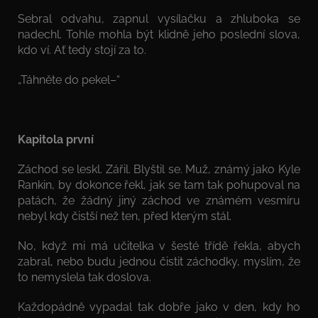
Sebral odvahu, zapnul vysílačku a zhluboka se
nadechl. Tohle mohla být klidně jeho poslední slova,
kdo ví. Ať tedy stojí za to.
„Táhněte do pekel–“
Kapitola první
Záchod se leskl. Zářil. Blyštil se. Muž, známý jako Kyle
Rankin, by dokonce řekl, jak se tam tak pohupoval na
patách, že žádný jiný záchod ve známém vesmíru
nebyl kdy čistší než ten, před kterým stál.
No, když mi má učitelka v šesté třídě řekla, abych
zabral, nebo budu jednou čistit záchodky, myslím, že
to nemyslela tak doslova.
Každopádně vypadal tak dobře jako v den, kdy ho