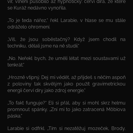
vír, vlnění působilo až hypnoticky: červí díra, ze které
se Kuráž nedávno vynořila.
„To je teda nářez,“ řekl Larabie, v hlase se mu stále
odráželo ohromení.
„Víš, že jsou soběstačný? Když jsem chodil na
techniku, dělali jsme na ně studii.“
„No. Neřekl bych, že uměli létat mezi soustavami už
tenkrát.“
„Hrozně vtipný. Dej mi vědět, až přijdeš s něčím aspoň
z poloviny tak skvělým jako použít gravimetrickou
energii červí díry jako zdroj energie.“
„To fakt funguje?“ Eli si přál, aby si mohl skrz helmu
promnout spánky. „Zní mi to jako zatracená Möbiova
páska.“
Larabie si odfrkl. „Tím si nezatěžuj mozeček, Brody.