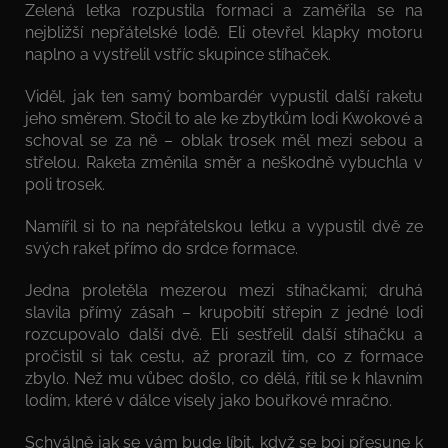
Zelená letka rozpustila formaci a zaměřila se na
nejbližší nepřátelské lodě. Eli otevřel klapky motoru
naplno a vystřelil vstříc skupince stíhaček.
Viděl, jak ten samý bombardér vypustil další raketu
jeho směrem. Stočil to ale ke zbytkům lodi Kwokové a
schoval se za ně – oblak trosek měl mezi sebou a
střelou. Raketa změnila směr a neškodně vybuchla v
poli trosek.
Namířil si to na nepřátelskou letku a vypustil dvě ze
svých raket přímo do srdce formace.
Jedna proletěla mezerou mezi stíhačkami; druhá
slavila přímý zásah – krupobití střepin z jedné lodi
rozcupovalo další dvě. Eli sestřelil další stíhačku a
pročistil si tak cestu, až prorazil tím, co z formace
zbylo. Než mu vůbec došlo, co dělá, řítil se k hlavním
lodím, které v dálce visely jako bouřkové mračno.
Schválně jak se vám bude líbit, když se boj přesune k