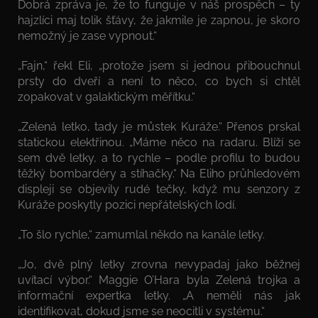
Dobrá zpráva je, že to funguje v náš prospěch – ty
hajzlíci maj tolik šťávy, že jakmile je zapnou, je skoro
nemožný je zase vypnout.“
„Fajn,“ řekl Eli, „protože jsem si jednou přibouchnul
prsty do dveří a není to něco, co bych si chtěl
zopakovat v galaktickým měřítku.“
„Zelená letko, tady je můstek Kuráže.“ Přenos prskal
statickou elektřinou. „Máme něco na radaru. Blíží se
sem dvě letky, a to rychle – podle profilu to budou
těžký bombardéry a stíhačky.“ Na Eliho průhledovém
displeji se objevily rudé tečky, když mu senzory z
Kuráže poskytly pozici nepřátelských lodí.
„To šlo rychle,“ zamumlal někdo na kanále letky.
„Jo, dvě plný letky zrovna nevypadaj jako běžnej
uvítací výbor.“ Maggie O’Hara byla Zelená trojka a
informační expertka letky. „A neměli nás jak
identifikovat, dokud jsme se neocitli v systému.“