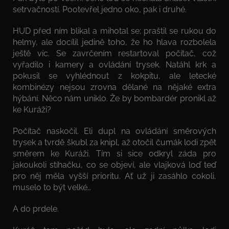
setrvačností. Pootevřel jedno oko, pak i druhé.
HUD před ním blikal a mihotal se; praštil se rukou do
helmy, ale docílil jedině toho, že ho hlava rozbolela
ještě víc. Se zavrčením restartoval počítač, což
vyřadilo i kamery a ovládání trysek. Natáhl krk a
pokusil se vyhlédnout z kokpitu, ale letecké
kombinézy nejsou zrovna dělané na nějaké extra
hýbání. Něco nám uniklo. Že by bombardér pronikl až
ke Kuráži?
Počítač naskočil. Eli dupl na ovládání směrových
trysek a tvrdě škubl za knipl, až otočil čumák lodi zpět
směrem ke Kuráži. Tím si sice odkryl záda pro
jakoukoli stíhačku, co se objeví, ale vlajková loď teď
pro něj měla vyšší prioritu. Ať už ji zasáhlo cokoli,
muselo to být velké…
A do prdele.