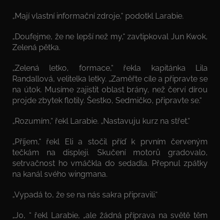
„Mají vlastní informační zdroje,“ podotkl Larabie.
„Doufejme, že ne lepší než my,“ zavtipkoval Jun Kwok,
Zelená pětka.
„Zelená letko, formace,“ řekla kapitánka Lila
Randallová, velitelka letky. „Zaměřte cíle a připravte se
na útok. Musíme zajistit oblast brány, než červí dírou
projde zbytek flotily. Šestko, Sedmičko, připravte se.“
„Rozumím,“ řekl Larabie. „Nastavuju kurz na střet.“
„Příjem,“ řekl Eli a stočil příď k prvním červeným
tečkám na displeji. Skučení motorů gradovalo,
setrvačnost ho vmáčkla do sedadla. Přepnul zpátky
na kanál svého wingmana.
„Vypadá to, že se na nás sakra připravili.“
„Jo, “ řekl Larabie, „ale žádná příprava na světě těm