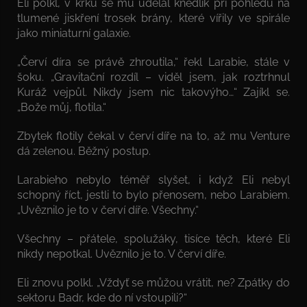
Eli polkl, v krku se mu udělal knedlík při pohledu na
tlumené jiskření trosek brány, které vířily ve spirále
jako miniaturní galaxie.
„Červí díra se právě zhroutila,“ řekl Larabie, stále v
šoku. „Gravitační rozdíl – viděl jsem, jak roztrhnul
Kuráž vejpůl. Nikdy jsem nic takovýho…“ Zajíkl se.
„Bože můj, flotila.“
Zbytek flotily čekal v červí díře na to, až mu Venture
dá zelenou. Běžný postup.
Larabieho nebylo téměř slyšet, i když Eli nebyl
schopný říct, jestli to bylo přenosem, nebo Larabiem.
„Uvěznilo je to v červí díře. Všechny.“
Všechny – přátele, spolužáky, tisíce těch, které Eli
nikdy nepotkal. Uvěznilo je to. V červí díře.
Eli znovu polkl. „Vždyť se můžou vrátit, ne? Zpátky do
sektoru Badr, kde do ní vstoupili?“