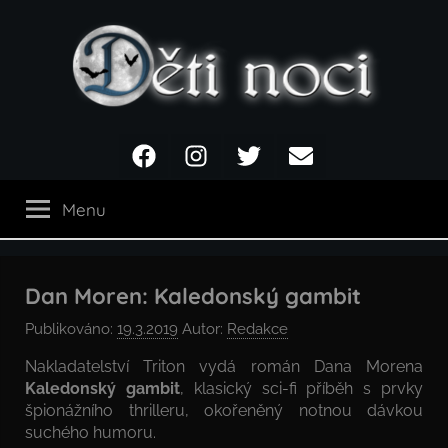
Přejít
k
obsahu
Děti
Facebook
Instagram
Twitter
Email
noci
Menu
Dan Moren: Kaledonský gambit
Publikováno:
19.3.2019
Autor:
Redakce
Nakladatelství Triton vydá román Dana Morena
Kaledonský gambit
, klasický sci-fi příběh s prvky
špionážního thrilleru, okořeněný notnou dávkou
suchého humoru.