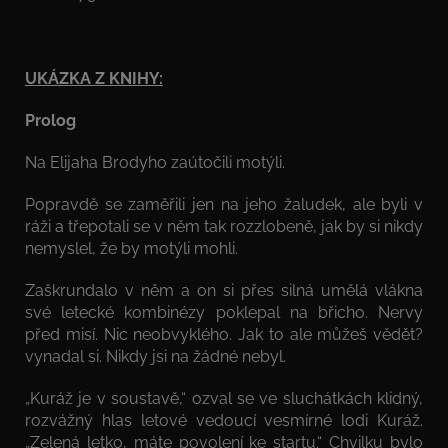
UKÁZKA Z KNIHY:
Prolog
Na Elijaha Brodyho zaútočili motýli.
Popravdě se zaměřili jen na jeho žaludek, ale byli v
ráži a třepotali se v něm tak rozzlobeně, jak by si nikdy
nemyslel, že by motýli mohli.
Zaškrundalo v něm a on si přes silná umělá vlákna
své letecké kombinézy poklepal na břicho. Nervy
před misí. Nic neobvyklého. Jak to ale můžeš vědět?
vynadal si. Nikdy jsi na žádné nebyl.
„Kuráž je v soustavě,“ ozval se ve sluchátkách klidný,
rozvážný hlas letové vedoucí vesmírné lodi Kuráž.
„Zelená letko, máte povolení ke startu.“ Chvilku bylo