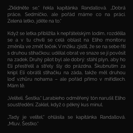
„Zklidněte se,“ řekla kapitánka Randallová. „Dobrá
práce, Sedmičko, ale pořád máme co na práci.
Zelená letko, jděte na to.“
Když se letka přiblížila k nepřátelským lodím, rozdělila
se a v tu chvíli se celá oblast na Eliho monitoru
změnila ve změť teček. V mžiku zjistil, že se na sebe řítí
s druhou stíhačkou; udělal obrat ve snaze se jí pověsit
na zadek. Druhý pilot byl ale dobrý: stáhl plyn, aby ho
Eli přestřelil a střely šly do prázdna. Škubnutím za
knipl Eli obrátil stíhačku na záda, takže měl druhou
loď vzhůru nohama – ale pořád přímo v mířidlech.
Mám tě.
„Veliteli, Šestka.“ Larabieho odměřený tón narušil Eliho
soustředění. Zaklel, když o pěkný kus minul.
„Tady je velitel,“ ohlásila se kapitánka Randallová.
„Mluv, Šestko.“