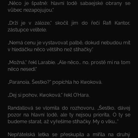
„Něco je špatně: hlavní lodě sabaejské obrany se
vůbec nezapojujou.“
„Drží je v záloze,“ skočil jim do řeči Rafi Kantor,
zástupce velitele.
„Nemá cenu je vystavovat palbě, dokud nebudou mít
v hledáčku něco většího než stíhačky.“
„Možná,“ řekl Larabie. „Ale něco… no, prostě mi na tom
něco nesedí.“
„Paranoia, Šestko?“ popíchla ho Kwoková.
„Dej si pohov, Kwoková,“ řekl O’Hara.
Randallová se vlomila do rozhovoru. „Šestko, dávej
pozor na hlavní lodě, ale ty nejsou priorita. O ty se
budeme starat, až vyřešíme stíhačky. My o vlku…“
Nepřátelská letka se přeskupila a mířila na druhý