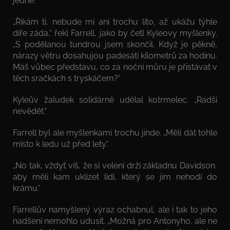
jedné.
„Řikám ti, nebude mi ani trochu líto, až ukážu týhle
díře záda,“ řekl Farrell, jako by četl Kyleovy myšlenky.
„S podělanou tundrou jsem skončil. Když je pěkně,
nárazy větru dosahujou padesáti kilometrů za hodinu.
Máš vůbec představu, co za noční můru je přistávat v
těch sračkách s tryskáčem?“
Kyleův žaludek solidárně udělal kotrmelec. „Radši
nevědět.“
Farrell byl ale myšlenkami trochu jinde. „Měli dát tohle
místo k ledu už před lety.“
„No tak, vždyť víš, že si velení drží základnu Davidson,
aby měli kam uklízet lidi, který se jim nehodí do
krámu.“
Farrellův namyšlený výraz ochabnul, ale i tak to jeho
nadšení nemohlo udusit. „Možná pro Antonyho, ale ne