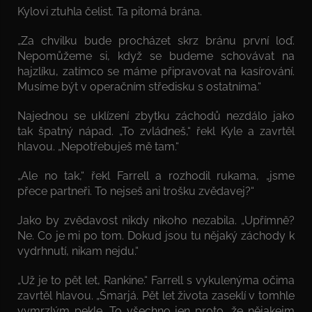
Kylovi ztuhla čelist. Ta pitomá brána.
„Za chvilku bude procházet skrz bránu první loď.
Nepomůžeme si, když se budeme schovávat na
hajzlíku, zatímco se máme připravovat na kasírování.
Musíme být v operačním středisku s ostatníma.“
Najednou se uklízení zbytku záchodů nezdálo jako
tak špatný nápad. „To zvládneš,“ řekl Kyle a zavrtěl
hlavou. „Nepotřebuješ mě tam.“
„Ale no tak,“ řekl Farrell a rozhodil rukama, „jsme
přece partneři. To nejseš ani trošku zvědavej?“
Jako by zvědavost nikdy nikoho nezabila. „Upřímně?
Ne. Co je mi po tom. Dokud jsou tu nějaký záchody k
vydrhnutí, nikam nejdu.“
„Už je to pět let, Rankine.“ Farrell s vykulenýma očima
zavrtěl hlavou. „Šmarjá. Pět let života zaseklí v tomhle
vymrzlým pekle. To všechno jen proto, že nějakejm