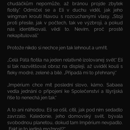
chudáčkům nepomůže, až bránou projde zbytek
flotily.“ Odmlčel se a Eli v duchu viděl, jak jeho
wingman kroutí hlavou s rozcuchanými vlasy. „Stojí
proti přesile, jak v počtech, tak ve výzbroji, a pokud
nás identifikovali, vědí to. Nevím, proč prostě
nekapitulovali.“
Protože nikdo si nechce jen tak lehnout a umřít.
„Celá Pátá flotila na jeden relativně izolovanej svět.“ Eli
si tak nazvětšoval obraz na displeji, až uviděl kouli s
fleky modré, zelené a bílé. „Připadá mi to přehnaný.“
„Impérium chce mít poslední slovo, kámo. Sabaea
vedla jednání o připojení ke Společenství a Illyrijská
říše to nenechá jen tak.“
A to ani náhodou. Eli se ošil, cítil, jak pod ním sedadlo
zavrzalo. Kaledonie, jeho domovský svět, bývala
svobodnou planetou, dokud tam Impérium nevpadlo.
„Fakt je to jediná možnost?“