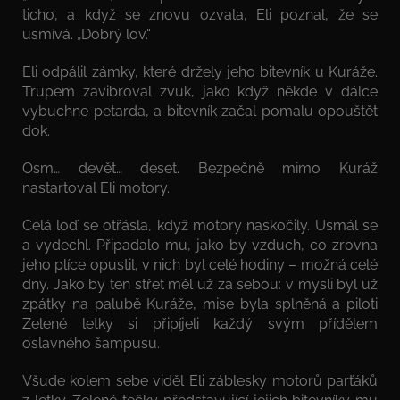
ticho, a když se znovu ozvala, Eli poznal, že se
usmívá. „Dobrý lov.“
Eli odpálil zámky, které držely jeho bitevník u Kuráže.
Trupem zavibroval zvuk, jako když někde v dálce
vybuchne petarda, a bitevník začal pomalu opouštět
dok.
Osm… devět… deset. Bezpečně mimo Kuráž
nastartoval Eli motory.
Celá loď se otřásla, když motory naskočily. Usmál se
a vydechl. Připadalo mu, jako by vzduch, co zrovna
jeho plíce opustil, v nich byl celé hodiny – možná celé
dny. Jako by ten střet měl už za sebou: v mysli byl už
zpátky na palubě Kuráže, mise byla splněná a piloti
Zelené letky si připíjeli každý svým přídělem
oslavného šampusu.
Všude kolem sebe viděl Eli záblesky motorů parťáků