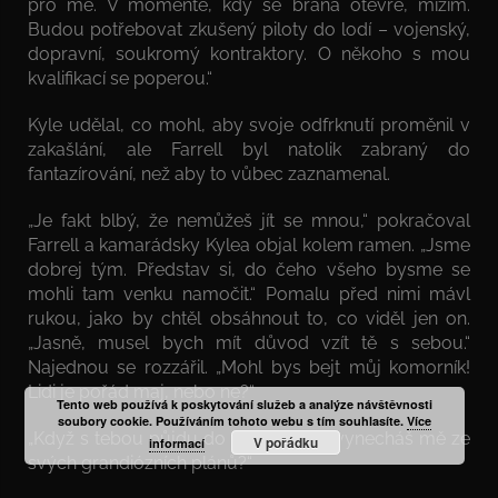
pro mě. V momentě, kdy se brána otevře, mizím.
Budou potřebovat zkušený piloty do lodí – vojenský,
dopravní, soukromý kontraktory. O někoho s mou
kvalifikací se poperou.“
Kyle udělal, co mohl, aby svoje odfrknutí proměnil v
zakašlání, ale Farrell byl natolik zabraný do
fantazírování, než aby to vůbec zaznamenal.
„Je fakt blbý, že nemůžeš jít se mnou,“ pokračoval
Farrell a kamarádsky Kylea objal kolem ramen. „Jsme
dobrej tým. Představ si, do čeho všeho bysme se
mohli tam venku namočit.“ Pomalu před nimi mávl
rukou, jako by chtěl obsáhnout to, co viděl jen on.
„Jasně, musel bych mít důvod vzít tě s sebou.“
Najednou se rozzářil. „Mohl bys bejt můj komorník!
Lidi je pořád maj, nebo ne?“
Tento web používá k poskytování služeb a analýze návštěvnosti
soubory cookie. Používáním tohoto webu s tím souhlasíte.
Více
„Když s tebou půjdu do operačního, vynecháš mě ze
V pořádku
informací
svých grandiózních plánů?“