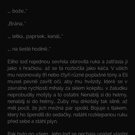
„… bože…“
„Brána…“
„… letka… paprsek… kanál…“
„… na šesté hodině…“
Eliho loď najednou sevřela obrovitá ruka a zatřásla jí
jako s hračkou, až se ta roztočila jako káča. V uších
mu rezonovaly tři nebo čtyři různé poplašné tóny a Eli
musel pevně zavřít oči, aby mu hvězdy, které se v
závratné rychlosti míhaly za sklem kokpitu, v žaludku
neprobudily motýly a to ostatní. Nenablij si do helmy,
nenablij si do helmy… Zuby mu drkotaly tak silně, až
měl pocit, že jich možná pár spolkl. Bojuje s tlakem,
který ho špendlil do sedačky, natáhl rozklepanou ruku
před sebe a stáhl plyn.
Pak bylo po všem. Jeho loď se nechala unášet vlastní