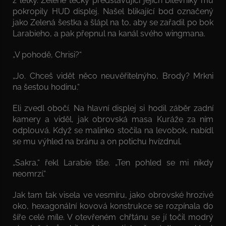
z letky. Zelené tečky představující jejich bitevníky mu
pokropily HUD displej. Našel blikající bod označený
jako Zelená šestka a šlápl na to, aby se zařadil po bok
Larabieho, a pak přepnul na kanál svého wingmana.
„V pohodě, Chrisi?“
„Jo. Chceš vidět něco neuvěřitelnýho, Brody? Mrkni
na šestou hodinu.“
Eli zvedl obočí. Na hlavní displej si hodil záběr zadní
kamery a viděl, jak obrovská masa Kuráže za ním
odplouvá. Když se malinko stočila na levobok, nabídl
se mu výhled na bránu a on potichu hvízdnul.
„Sakra,“ řekl Larabie tiše. „Ten pohled se mi nikdy
neomrzí.“
Jak tam tak visela ve vesmíru, jako obrovské hrozivé
oko, hexagonální kovová konstrukce se rozpínala do
šíře celé míle. V otevřeném chřtánu se jí točil modrý