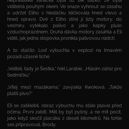
Nepřátelská stíhačka byla už tak blízko, že byla
viditelná pouhým okem. Ve snaze vyhnout se zásahu
a udržet Eliho v hledáčku kličkovala hned vlevo a
hned vpravo. Dvě z Eliho střel jí lízly motory; do
vesmíru vytékalo palivo a jako kapky plulo
vzduchoprázdnem. Druhá dávka motory zasáhla a Eli
viděl, jak jedna stopovka pronikla palivovou nádrží.
A to stačilo. Loď vybuchla v explozi na tmavém
pozadí úžasně tiché.
„Veliteli, tady je Šestka,“ řekl Larabie. „Hlásím zářez pro
Sedmičku.“
„Vítej mezi mazákama,“ zavýskla Kwoková. „Takže
platíš pivo?“
Eli se zašklebil, obraz výbuchu mu stále plaval před
očima. První zabití. Měl by být pyšný, a ne mít pocit,
jako když skočil placáka z deseti kilometrů. Na tohle
ses připravoval, Brody.