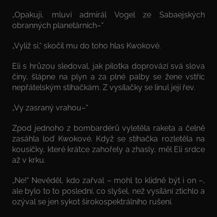
„Opakuji, mluví admirál Vogel ze Sabaejských
obranných planetárních–“
„Vyliž si,“ skočil mu do toho hlas Kwokové.
Eli s hrůzou sledoval, jak pilotka doprovází svá slova
činy, šlápne na plyn a za plné palby se žene vstříc
nepřátelským stíhačkám. Z vysílačky se linul její řev.
„Vy zasraný vrahou–“
Zpod jednoho z bombardérů vyletěla raketa a čelně
zasáhla loď Kwokové. Když se stíhačka rozletěla na
kousíčky, které krátce zahořely a zhasly, měl Eli srdce
až v krku.
„Ne!“ Nevěděl, kdo zařval – mohl to klidně být i on –,
ale bylo to to poslední, co slyšel, než vysílání ztichlo a
ozýval se jen sykot širokospektrálního rušení.