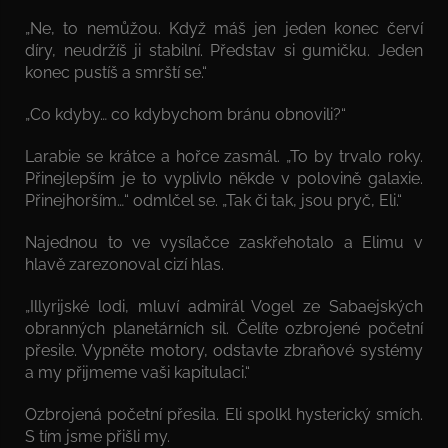
„Ne, to nemůžou. Když máš jen jeden konec červí
díry, neudržíš ji stabilní. Představ si gumičku. Jeden
konec pustíš a smrští se.“
„Co kdyby… co kdybychom bránu obnovili?“
Larabie se krátce a hořce zasmál. „To by trvalo roky.
Přinejlepším je to vyplivlo někde v polovině galaxie.
Přinejhorším…“ odmlčel se. „Tak či tak, jsou pryč, Eli.“
Najednou to ve vysílačce zaskřehotalo a Elimu v
hlavě zarezonoval cizí hlas.
„Illyrijské lodi, mluví admirál Vogel ze Sabaejských
obranných planetárních sil. Čelíte ozbrojené početní
přesile. Vypněte motory, odstavte zbraňové systémy
a my přijmeme vaši kapitulaci.“
Ozbrojená početní přesila. Eli spolkl hysterický smích.
S tím jsme přišli my.