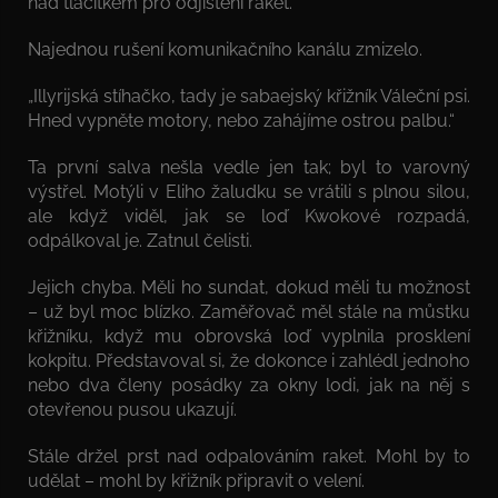
nad tlačítkem pro odjištění raket.
Najednou rušení komunikačního kanálu zmizelo.
„Illyrijská stíhačko, tady je sabaejský křižník Váleční psi.
Hned vypněte motory, nebo zahájíme ostrou palbu.“
Ta první salva nešla vedle jen tak; byl to varovný
výstřel. Motýli v Eliho žaludku se vrátili s plnou silou,
ale když viděl, jak se loď Kwokové rozpadá,
odpálkoval je. Zatnul čelisti.
Jejich chyba. Měli ho sundat, dokud měli tu možnost
– už byl moc blízko. Zaměřovač měl stále na můstku
křižníku, když mu obrovská loď vyplnila prosklení
kokpitu. Představoval si, že dokonce i zahlédl jednoho
nebo dva členy posádky za okny lodi, jak na něj s
otevřenou pusou ukazují.
Stále držel prst nad odpalováním raket. Mohl by to
udělat – mohl by křižník připravit o velení.