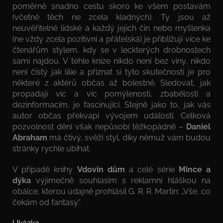
poměrně snadno cestu skoro ke všem postavám
(včetně těch ne zcela kladných). Ty jsou až
neuvěřitelně lidské a každý jejich čin nebo myšlenka
(ne vždy zcela pozitivní a přátelská) je přibližují více ke
čtenářům stylem, kdy se v leckterých drobnostech
sami najdou. V téhle knize nikdo není bez viny, nikdo
není čistý jak lilie a přiznat si tyto skutečnosti je pro
některé z aktérů občas až bolestné. Sledovat, jak
propadají víc a víc pomýlenosti, zbabělosti a
dezinformacím, je fascinující. Stejně jako to, jak vás
autor občas překvapí vývojem událostí. Celková
pozvolnost dění však nepůsobí těžkopádně –
Daniel
Abraham
má čtivý, svěží styl, díky němuž vám budou
stránky rychle ubíhat.
V případě knihy
Vdovin dům
a celé série
Mince a
dýka
výjimečně souhlasím s reklamní hláškou na
obálce, kterou údajně prohlásil G. R. R. Martin: „Vše, co
čekám od fantasy.“