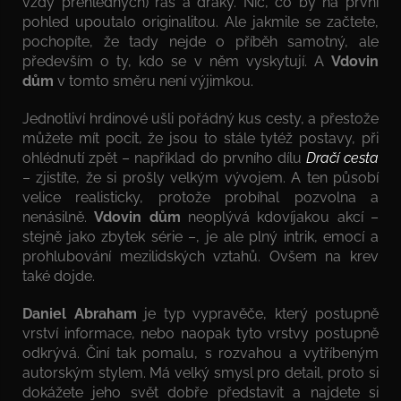
vždy přehledných) ras a draky. Nic, co by na první
pohled upoutalo originalitou. Ale jakmile se začtete,
pochopíte, že tady nejde o příběh samotný, ale
především o ty, kdo se v něm vyskytují. A
Vdovin
dům
v tomto směru není výjimkou.
Jednotliví hrdinové ušli pořádný kus cesty, a přestože
můžete mít pocit, že jsou to stále tytéž postavy, při
ohlédnutí zpět – například do prvního dílu
Dračí cesta
– zjistíte, že si prošly velkým vývojem. A ten působí
velice realisticky, protože probíhal pozvolna a
nenásilně.
Vdovin dům
neoplývá kdovíjakou akcí –
stejně jako zbytek série –, je ale plný intrik, emocí a
prohlubování mezilidských vztahů. Ovšem na krev
také dojde.
Daniel Abraham
je typ vypravěče, který postupně
vrství informace, nebo naopak tyto vrstvy postupně
odkrývá. Činí tak pomalu, s rozvahou a vytříbeným
autorským stylem. Má velký smysl pro detail, proto si
dokážete jeho svět dobře představit a najdete si