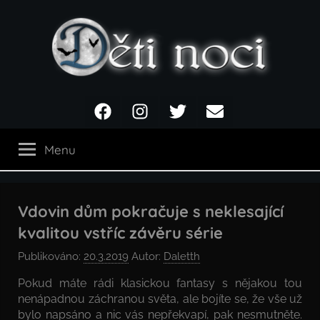
Přejít
k
obsahu
Děti
Facebook
Instagram
Twitter
Email
noci
Menu
Vdovin dům pokračuje s neklesající
kvalitou vstříc závěru série
Publikováno:
20.3.2019
Autor:
Daletth
Pokud máte rádi klasickou fantasy s nějakou tou
nenápadnou záchranou světa, ale bojíte se, že vše už
bylo napsáno a nic vás nepřekvapí, pak nesmutněte.