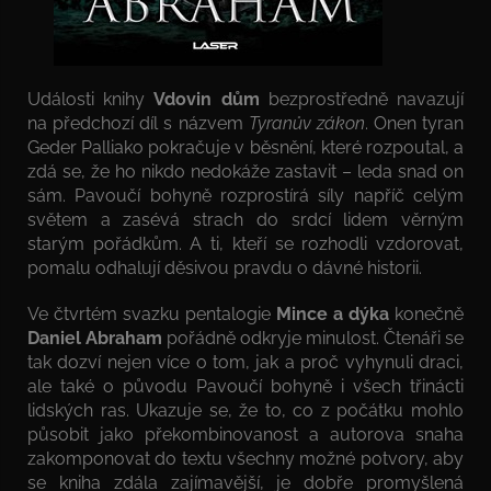
Události knihy
Vdovin dům
bezprostředně navazují
na předchozí díl s názvem
Tyranův zákon
. Onen tyran
Geder Palliako pokračuje v běsnění, které rozpoutal, a
zdá se, že ho nikdo nedokáže zastavit – leda snad on
sám. Pavoučí bohyně rozprostírá síly napříč celým
světem a zasévá strach do srdcí lidem věrným
starým pořádkům. A ti, kteří se rozhodli vzdorovat,
pomalu odhalují děsivou pravdu o dávné historii.
Ve čtvrtém svazku pentalogie
Mince a dýka
konečně
Daniel Abraham
pořádně odkryje minulost. Čtenáři se
tak dozví nejen více o tom, jak a proč vyhynuli draci,
ale také o původu Pavoučí bohyně i všech třinácti
lidských ras. Ukazuje se, že to, co z počátku mohlo
působit jako překombinovanost a autorova snaha
zakomponovat do textu všechny možné potvory, aby
se kniha zdála zajímavější, je dobře promyšlená