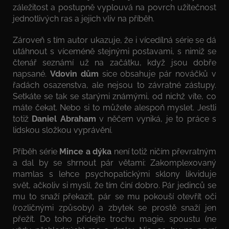
záležitost a postupně vyplouvá na povrch užitečnost
jednotlivých ras a jejich vliv na příběh.
Zároveň s tím autor ukazuje, že i vícedílná série se dá
utáhnout s víceméně stejnými postavami, s nimiž se
čtenář seznámí už na začátku, když jsou dobře
napsané.
Vdovin dům
sice obsahuje pár nováčků v
řadách osazenstva, ale nejsou to závratné zástupy.
Setkáte se tak se starými známými, od nichž víte, co
máte čekat. Nebo si to můžete alespoň myslet. Jestli
totiž
Daniel Abraham
v něčem vyniká, je to práce s
lidskou složkou vyprávění.
Příběh série
Mince a dýka
není totiž ničím převratným
a dal by se shrnout pár větami: Zakomplexovaný
mamlas s lehce psychopatickými sklony likviduje
svět, ačkoliv si myslí, že tím činí dobro. Pár jedinců se
mu to snaží překazit, pár se mu pokouší otevřít oči
(rozličnými způsoby) a zbytek se prostě snaží jen
přežít. Do toho přidejte trochu magie, spoustu (ne