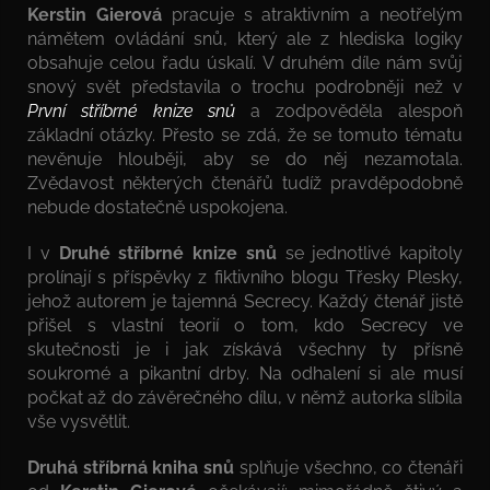
Kerstin Gierová
pracuje s atraktivním a neotřelým
námětem ovládání snů, který ale z hlediska logiky
obsahuje celou řadu úskalí. V druhém díle
nám svůj
snový svět představila o trochu podrobněji než v
První stříbrné knize snů
a zodpověděla alespoň
základní otázky. Přesto se zdá, že se tomuto tématu
nevěnuje hlouběji, aby se do něj nezamotala.
Zvědavost některých čtenářů tudíž pravděpodobně
nebude dostatečně uspokojena.
I v
Druhé stříbrné knize snů
se jednotlivé kapitoly
prolínají s příspěvky z fiktivního blogu Třesky Plesky,
jehož autorem je tajemná Secrecy. Každý čtenář jistě
přišel s vlastní teorií o tom, kdo Secrecy ve
skutečnosti je i jak získává všechny ty přísně
soukromé a pikantní drby. Na odhalení si ale musí
počkat až do závěrečného dílu, v němž autorka slíbila
vše vysvětlit.
Druhá stříbrná kniha snů
splňuje všechno, co čtenáři