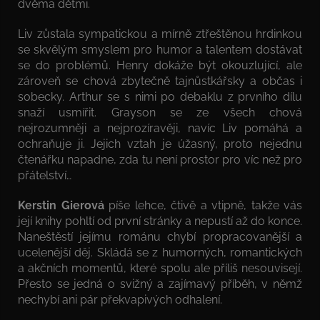
dvěma dětmi.
Liv zůstala sympatickou a mírně ztřeštěnou hrdinkou
se skvělým smyslem pro humor a talentem dostávat
se do problémů. Henry dokáže být okouzlující, ale
zároveň se chová zbytečně tajnůstkářsky a občas i
sobecky. Arthur se s nimi po debaklu z prvního dílu
snaží usmířit. Grayson se ze všech chová
nejrozumněji a nejprozíravěji, navíc Liv pomáhá a
ochraňuje ji. Jejich vztah je úžasný, proto nejednu
čtenářku napadne, zda tu není prostor pro víc než pro
přátelství…
Kerstin Gierová
píše lehce, čtivě a vtipně, takže vás
její knihy pohltí od první stránky a nepustí až do konce.
Naneštěstí jejímu románu
chybí propracovanější a
ucelenější děj. Skládá se z humorných, romantických
a akčních momentů, které spolu ale příliš nesouvisejí.
Přesto se jedná o svižný a zajímavý příběh, v němž
nechybí ani pár překvapivých odhalení.