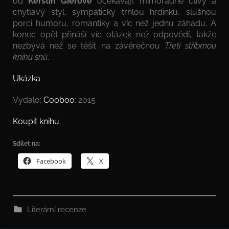
od
Kerstin Gierové
očekávají: mimořádně čtivý a
chytlavý styl, sympaticky trhlou hrdinku, slušnou
porci humoru, romantiky a víc než jednu záhadu. A
konec opět přináší víc otázek než odpovědí, takže
nezbývá než se těšit na závěrečnou
Třetí stříbrnou
knihu snů
.
Ukázka
Vydalo:
Cooboo
; 2015
Koupit knihu
Sdílet na:
Facebook
X
Literární recenze