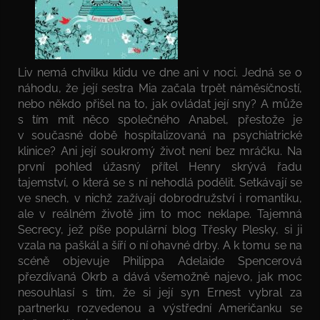
Liv nemá chvilku klidu ve dne ani v noci. Jedná se o
náhodu, že její sestra Mia začala trpět náměsíčností,
nebo někdo přišel na to, jak ovládat její sny? A může
s tím mít něco společného Anabel, přestože je
v současné době hospitalizovaná na psychiatrické
klinice? Ani její soukromý život není bez mráčku. Na
první pohled úžasný přítel Henry skrývá řadu
tajemství, o která se s ní nehodlá podělit. Setkávají se
ve snech, v nichž zažívají dobrodružství i romantiku,
ale v reálném životě jim to moc neklape. Tajemná
Secrecy, jež píše populární blog Třesky Plesky, si ji
vzala na paškál a šíří o ní ohavné drby. A k tomu se na
scéně objevuje Philippa Adelaide Spencerová
přezdívaná Okrb a dává všemožně najevo, jak moc
nesouhlasí s tím, že si její syn Ernest vybral za
partnerku rozvedenou a výstřední Američanku se