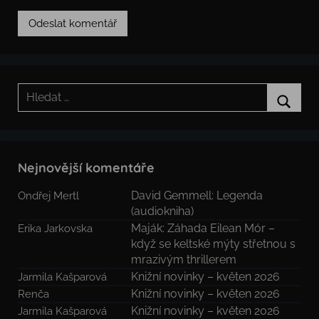
Hledat:
Hledat
Nejnovější komentáře
David Gemmell: Legenda
Ondřej Mertl
(audiokniha)
Maják: Záhada Eilean Mór –
Erika Jarkovska
když se keltské mýty střetnou s
mrazivým thrillerem
Knižní novinky – květen 2026
Jarmila Kašparová
Knižní novinky – květen 2026
Renča
Knižní novinky – květen 2026
Jarmila Kašparová