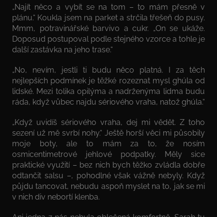
„Najít něco a vybít se na tom – to mám přesně v
plánu.“ Koukla jsem na parket a strčila třešeň do pusy.
Mmm, potravinářské barvivo a cukr. „On se ukáže.
Doposud postupoval podle stejného vzorce a tohle je
další zastávka na jeho trase.“
„No, nevím, jestli ti budu něco platná. I za těch
nejlepších podmínek je těžké rozeznat mysl ghúla od
lidské. Mezi tolika opilýma a nadrženýma lidma budu
ráda, když vůbec najdu sériového vraha, natož ghúla.“
„Když uvidíš sériového vraha, dej mi vědět. Z toho
sezení už mě svrbí nohy.“ Ještě horší věci mi působily
moje boty, ale to mám za to, že nosím
osmicentimetrové jehlové podpatky. Měly sice
praktické využití – bez nich bych těžko zvládla dobře
odtančit salsu –, pohodlné však vážně nebyly. Když
půjdu tancovat, nebudu aspoň myslet na to, jak se mi
v nich div nebortí klenba.