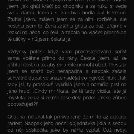
jsem, jak ghúl kráčí po chodníku a za ruku si vede
svou dámu, kterou si za chvíli hodlá dát k večeři.
Ztuhla jsem, málem jsem se za nimi rozběhla, ale
nestihla jsem to. Žena zatáhla ghúla za paži, zřejmě v
reakci na něco, co řekl, a začala ho vláčet přesně do
té uličky, v níž jsem čekala já.
Vždycky potěší, když vám pronásledovaná kořist
sama vběhne přímo do rány. Čekala jsem, až se
přiblíží dost na to, aby mi určitě nemohl utéct. Přestala
jsem se snažit být nenápadná a naopak začala
schválně dupat ve snaze nadělat co největší hluk. „Tak
tady jsi, ty prasáku!“ vykřikla jsem a namířila prst na
jeho hruď. „Cindy mi říkala, že tě tady viděla, ale já
myslela, že už si ze mě zase dělá prdel. Jak se vůbec
opovažuješ?!“
Ghúl na mě zíral tak překvapeně, že mi to až udělalo
radost. Naopak jeho noční objednávka jídla s sebou
od něj odskočila, jako by náhle vzplál. Což nebyl