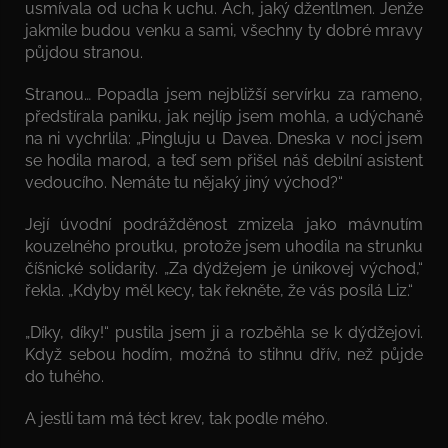
usmívala od ucha k uchu. Ach, jaký džentlmen. Jenže
jakmile budou venku a sami, všechny ty dobré mravy
půjdou stranou.
Stranou… Popadla jsem nejbližší servírku za rameno,
předstírala paniku, jak nejlíp jsem mohla, a udýchaně
na ni vychrlila: „Pingluju u Davea. Dneska v noci jsem
se hodila marod, a teď sem přišel náš debilní asistent
vedoucího. Nemáte tu nějaký jiný východ?“
Její úvodní podrážděnost zmizela jako mávnutím
kouzelného proutku, protože jsem uhodila na strunku
číšnické solidarity. „Za dýdžejem je únikovej východ,“
řekla. „Kdyby měl kecy, tak řekněte, že vás posílá Liz.“
„Díky, díky!“ pustila jsem ji a rozběhla se k dýdžejovi.
Když sebou hodím, možná to stihnu dřív, než půjde
do tuhého.
A jestli tam má téct krev, tak podle mého.