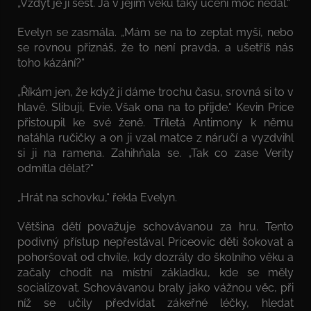
„Vždyť je jí šest. Já v jejím věku taky učení moc nedal.“
Evelyn se zasmála. „Mám se na to zeptat myší, nebo
se rovnou přiznáš, že to není pravda, a ušetříš nás
toho kázání?“
„Říkám jen, že když jí dáme trochu času, srovná si to v
hlavě. Slibuji, Evie. Však ona na to přijde.“ Kevin Price
přistoupil ke své ženě. Tříletá Antimony k němu
natáhla ručičky a on ji vzal matce z náručí a vyzdvihl
si ji na ramena. Zahihňala se. „Tak co zase Verity
odmítla dělat?“
„Hrát na schovku,“ řekla Evelyn.
Většina dětí považuje schovávanou za hru. Tento
podivný přístup nepřestával Priceovic děti šokovat a
pohoršovat od chvíle, kdy dozrály do školního věku a
začaly chodit na místní základku, kde se měly
socializovat. Schovávanou braly jako vážnou věc, při
níž se učily předvídat zákeřné léčky, hledat