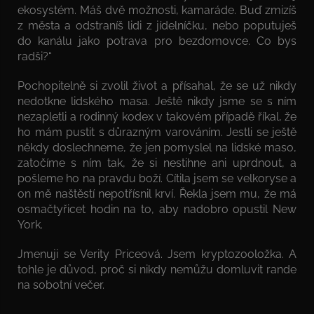
ekosystém. Máš dvě možnosti, kamaráde. Buď zmizíš
z města a odstraníš lidi z jídelníčku, nebo poputuješ
do kanálu jako potrava pro bezdomovce. Co bys
radši?“
Pochopitelně si zvolil život a přísahal, že se už nikdy
nedotkne lidského masa. Ještě nikdy jsme se s ním
nezapletli a rodinný kodex v takovém případě říkal, že
ho mám pustit s důrazným varováním. Jestli se ještě
někdy doslechneme, že jen pomyslel na lidské maso,
zatočíme s ním tak, že si nestihne ani uprdnout, a
pošleme ho na pravdu boží. Cítila jsem se velkoryse a
on mě naštěstí nepotřísnil krví. Řekla jsem mu, že má
osmačtyřicet hodin na to, aby nadobro opustil New
York.
Jmenuji se Verity Priceová. Jsem kryptozooložka. A
tohle je důvod, proč si nikdy nemůžu domluvit rande
na sobotní večer.