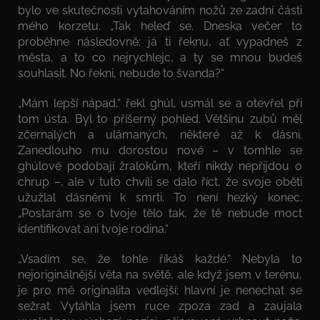
bylo ve skutečnosti vytahováním nožů ze zadní části
mého korzetu. „Tak heleď se. Dneska večer to
proběhne následovně: já ti řeknu, ať vypadneš z
města, a to co nejrychlejc, a ty se mnou budeš
souhlasit. No řekni, nebude to švanda?“
„Mám lepší nápad,“ řekl ghúl, usmál se a otevřel při
tom ústa. Byl to příšerný pohled. Většinu zubů měl
zčernalých a ulámaných, některé až k dásni.
Zanedlouho mu dorostou nové – v tomhle se
ghúlové podobají žralokům, kteří nikdy nepřijdou o
chrup –, ale v tuto chvíli se dalo říct, že svoje oběti
užužlal dásněmi k smrti. To není hezký konec.
„Postarám se o tvoje tělo tak, že tě nebude moct
identifikovat ani tvoje rodina.“
„Vsadím se, že tohle říkáš každé.“ Nebyla to
nejoriginálnější věta na světě, ale když jsem v terénu,
je pro mě originalita vedlejší; hlavní je nenechat se
sežrat. Vytáhla jsem ruce zpoza zad a zaujala