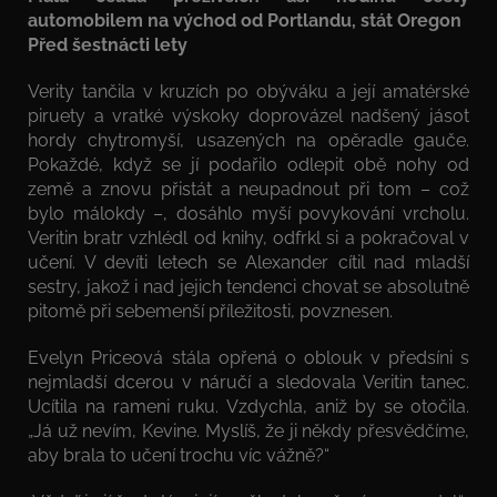
automobilem na východ od Portlandu, stát Oregon
Před šestnácti lety
Verity tančila v kruzích po obýváku a její amatérské
piruety a vratké výskoky doprovázel nadšený jásot
hordy chytromyší, usazených na opěradle gauče.
Pokaždé, když se jí podařilo odlepit obě nohy od
země a znovu přistát a neupadnout při tom – což
bylo málokdy –, dosáhlo myší povykování vrcholu.
Veritin bratr vzhlédl od knihy, odfrkl si a pokračoval v
učení. V devíti letech se Alexander cítil nad mladší
sestry, jakož i nad jejich tendenci chovat se absolutně
pitomě při sebemenší příležitosti, povznesen.
Evelyn Priceová stála opřená o oblouk v předsíni s
nejmladší dcerou v náručí a sledovala Veritin tanec.
Ucítila na rameni ruku. Vzdychla, aniž by se otočila.
„Já už nevím, Kevine. Myslíš, že ji někdy přesvědčíme,
aby brala to učení trochu víc vážně?“