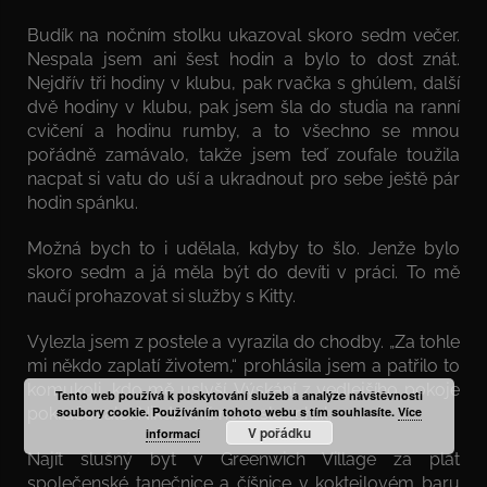
Budík na nočním stolku ukazoval skoro sedm večer.
Nespala jsem ani šest hodin a bylo to dost znát.
Nejdřív tři hodiny v klubu, pak rvačka s ghúlem, další
dvě hodiny v klubu, pak jsem šla do studia na ranní
cvičení a hodinu rumby, a to všechno se mnou
pořádně zamávalo, takže jsem teď zoufale toužila
nacpat si vatu do uší a ukradnout pro sebe ještě pár
hodin spánku.
Možná bych to i udělala, kdyby to šlo. Jenže bylo
skoro sedm a já měla být do devíti v práci. To mě
naučí prohazovat si služby s Kitty.
Vylezla jsem z postele a vyrazila do chodby. „Za tohle
mi někdo zaplatí životem,“ prohlásila jsem a patřilo to
komukoli, kdo mě uslyší. Výskání z vedlejšího pokoje
Tento web používá k poskytování služeb a analýze návštěvnosti
pokračovalo. Nikdo mě neposlouchal.
soubory cookie. Používáním tohoto webu s tím souhlasíte.
Více
V pořádku
informací
Najít slušný byt v Greenwich Village za plat
společenské tanečnice a číšnice v koktejlovém baru