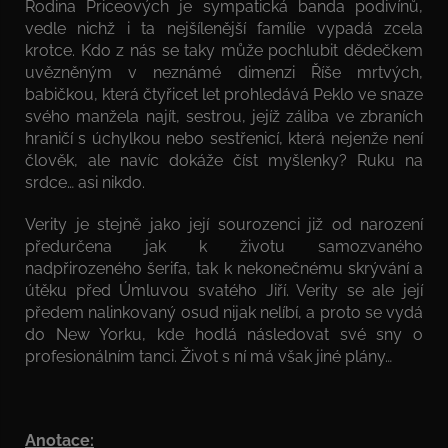
Rodina Priceových je sympatická banda podivínů,
vedle nichž i ta nejšílenější famílie vypadá zcela
krotce. Kdo z nás se taky může pochlubit dědečkem
uvězněným v neznámé dimenzi Říše mrtvých,
babičkou, která čtyřicet let prohledává Peklo ve snaze
svého manžela najít, sestrou, jejíž záliba ve zbraních
hraničí s úchylkou nebo sestřenicí, která nejenže není
člověk, ale navíc dokáže číst myšlenky? Ruku na
srdce… asi nikdo.
Verity je stejně jako její sourozenci již od narození
předurčena jak k životu samozvaného
nadpřirozeného šerifa, tak k nekonečnému skrývání a
útěku před Úmluvou svatého Jiří. Verity se ale její
předem nalinkovaný osud nijak nelíbí, a proto se vydá
do New Yorku, kde hodlá následovat své sny o
profesionálním tanci. Život s ní má však jiné plány…
Anotace: