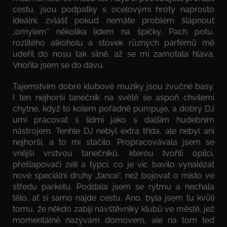
cestu, jsou podpatky s ocelovými hroty naprosto
ideální, zvlášť pokud nemáte problém šlápnout
„omylem“ několika lidem na špičky. Pach potu,
rozlitého alkoholu a stovek různých parfémů mě
udeřil do nosu tak silně, až se mi zamotala hlava.
Vnořila jsem se do davu.
Tajemstvím dobré klubové muziky jsou zvučné basy.
I ten nejhorší tanečník na světě se aspoň chvílemi
chytne, když to kolem pořádně pumpuje, a dobrý DJ
umí pracovat s lidmi jako s dalším hudebním
nástrojem. Tenhle DJ nebyl extra třída, ale nebyl ani
nejhorší, a to mi stačilo. Propracovávala jsem se
vnější vrstvou tanečníků, kterou tvořili opilci,
přešlapovači zelí a týpci, co je víc bavilo vynalézat
nové speciální druhy „tance“, než bojovat o místo ve
středu parketu. Poddala jsem se rytmu a nechala
tělo, ať si samo najde cestu. Ano, byla jsem tu kvůli
tomu, že někdo zabíjí návštěvníky klubů ve městě, jež
momentálně nazývám domovem, ale na tom teď