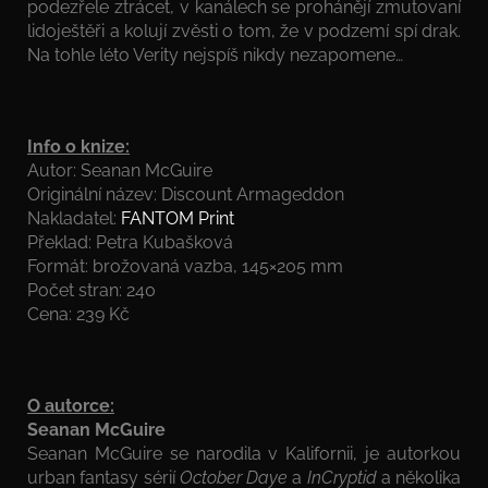
podezřele ztrácet, v kanálech se prohánějí zmutovaní
lidoještěři a kolují zvěsti o tom, že v podzemí spí drak.
Na tohle léto Verity nejspíš nikdy nezapomene…
Info o knize:
Autor: Seanan McGuire
Originální název: Discount Armageddon
Nakladatel:
FANTOM Print
Překlad: Petra Kubašková
Formát: brožovaná vazba, 145×205 mm
Počet stran: 240
Cena: 239 Kč
O autorce:
Seanan McGuire
Seanan McGuire se narodila v Kalifornii, je autorkou
urban fantasy sérií
October Daye
a
InCryptid
a několika