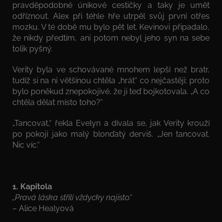
pravděpodobné únikové cestičky a taky je umět
odříznout. Alex při téhle hře utrpěl svůj první otřes
mozku. V té době mu bylo pět let. Kevinovi připadalo,
že nikdy předtím, ani potom nebyl jeho syn na sebe
tolik pyšný.
Verity byla ve schovávané mnohem lepší než bratr,
tudíž si na ni většinou chtěla „hrát“ co nejčastěji; proto
bylo poněkud znepokojivé, že ji teď bojkotovala. „A co
chtěla dělat místo toho?“
„Tancovat,“ řekla Evelyn a dívala se, jak Verity krouží
po pokoji jako malý blonďatý derviš. „Jen tancovat.
Nic víc.“
1. Kapitola
„Pravá láska střílí vždycky najisto.“
– Alice Healyová