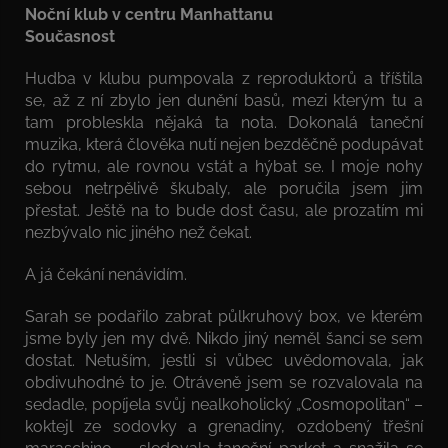
Noční klub v centru Manhattanu
Současnost
Hudba v klubu pumpovala z reproduktorů a tříštila
se, až z ní zbylo jen dunění basů, mezi kterým tu a
tam probleskla nějaká ta nota. Dokonalá taneční
muzika, která člověka nutí nejen bezděčně podupávat
do rytmu, ale rovnou vstát a hýbat se. I moje nohy
sebou netrpělivě škubaly, ale poručila jsem jim
přestat. Ještě na to bude dost času, ale prozatím mi
nezbývalo nic jiného než čekat.
A já čekání nenávidím.
Sarah se podařilo zabrat půlkruhový box, ve kterém
jsme byly jen my dvě. Nikdo jiný neměl šanci se sem
dostat. Netuším, jestli si vůbec uvědomovala, jak
obdivuhodné to je. Otráveně jsem se rozvalovala na
sedadle, popíjela svůj nealkoholický „Cosmopolitan“ –
koktejl ze sodovky a grenadiny, ozdobený třešní