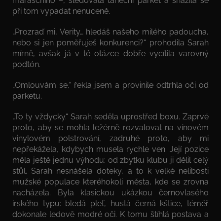
maraschino –, sledovala taneční parket a snažila se
při tom vypadat nenuceně.
„Prozraď mi, Verity… hledáš našeho milého padoucha,
nebo si jen poměřuješ konkurenci?“ prohodila Sarah
mírně, avšak já v té otázce dobře vycítila varovný
podtón.
„Omlouvám se,“ řekla jsem a provinile odtrhla oči od
parketu.
„To ty vždycky.“ Sarah seděla uprostřed boxu. Zaprvé
proto, aby se mohla ležérně rozvalovat na vínovém
vinylovém polstrování, zadruhé proto, aby mi
nepřekážela, kdybych musela rychle ven. Její pozice
měla ještě jednu výhodu: od zbytku klubu ji dělil celý
stůl. Sarah nesnášela doteky, a to k velké nelibosti
mužské populace kteréhokoli města, kde se zrovna
nacházela. Byla klasickou ukázkou černovlasého
irského typu: bledá pleť, hustá černá kštice, téměř
dokonale ledově modré oči. K tomu štíhlá postava a