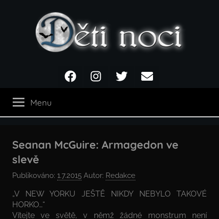
Přejít
k
obsahu
Děti
Facebook
Instagram
Twitter
Email
noci
Menu
Seanan McGuire: Armagedon ve
slevě
Publikováno:
1.7.2015
Autor:
Redakce
„V NEW YORKU JEŠTĚ NIKDY NEBYLO TAKOVÉ
HORKO…“
Vítejte ve světě, v němž žádné monstrum není