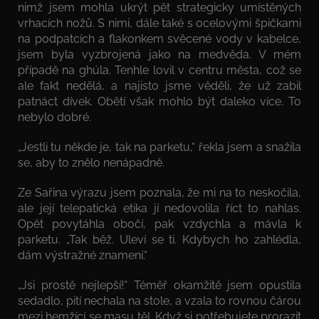
nimž jsem mohla ukrýt pět strategicky umístěných
vrhacích nožů. S nimi, dále také s ocelovými špičkami
na podpatcích a flakonkem svěcené vody v kabelce,
jsem byla vyzbrojená jako na medvěda. V mém
případě na ghúla. Tenhle lovil v centru města, což se
ale fakt nedělá, a najisto jsme věděli, že už zabil
patnáct dívek. Obětí však mohlo být daleko více. To
nebylo dobré.
„Jestli tu někde je, tak na parketu,“ řekla jsem a snažila
se, aby to znělo nenápadně.
Ze Sařina výrazu jsem poznala, že mi na to neskočila,
ale její telepatická etika jí nedovolila říct to nahlas.
Opět povytáhla obočí, pak vzdychla a mávla k
parketu. „Tak běž. Uleví se ti. Kdybych ho zahlédla,
dám výstražné znamení.“
„Jsi prostě nejlepší!“ Téměř okamžitě jsem opustila
sedadlo, pití nechala na stole, a vzala to rovnou čárou
mezi hemžící se masu těl. Když si potřebujete prorazit