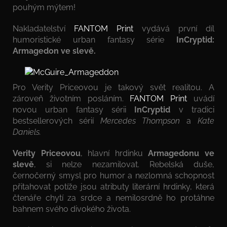
pouhým mýtem!
Nakladatelství
FANTOM Print
vydává první díl
humoristické urban fantasy série
InCryptid:
Armagedon ve slevě.
Pro Verity Priceovou je takový svět realitou. A
zároveň životním posláním.
FANTOM Print
uvádí
novou urban fantasy sérii
InCryptid
v tradici
bestsellerových sérií
Mercedes Thompson
a
Kate
Daniels.
Verity Priceovou
, hlavní hrdinku
Armagedonu ve
slevě
, si nelze nezamilovat. Rebelská duše,
černočerný smysl pro humor a nezlomná schopnost
přitahovat potíže jsou atributy literární hrdinky, která
čtenáře chytí za srdce a nemilosrdně ho protáhne
bahnem svého divokého života.