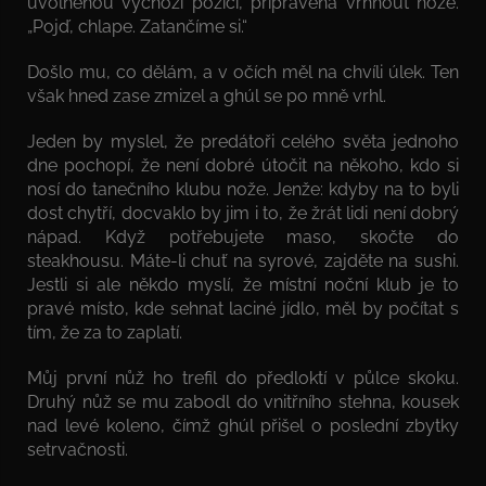
uvolněnou výchozí pozici, připravená vrhnout nože.
„Pojď, chlape. Zatančíme si.“
Došlo mu, co dělám, a v očích měl na chvíli úlek. Ten
však hned zase zmizel a ghúl se po mně vrhl.
Jeden by myslel, že predátoři celého světa jednoho
dne pochopí, že není dobré útočit na někoho, kdo si
nosí do tanečního klubu nože. Jenže: kdyby na to byli
dost chytří, docvaklo by jim i to, že žrát lidi není dobrý
nápad. Když potřebujete maso, skočte do
steakhousu. Máte-li chuť na syrové, zajděte na sushi.
Jestli si ale někdo myslí, že místní noční klub je to
pravé místo, kde sehnat laciné jídlo, měl by počítat s
tím, že za to zaplatí.
Můj první nůž ho trefil do předloktí v půlce skoku.
Druhý nůž se mu zabodl do vnitřního stehna, kousek
nad levé koleno, čímž ghúl přišel o poslední zbytky
setrvačnosti.