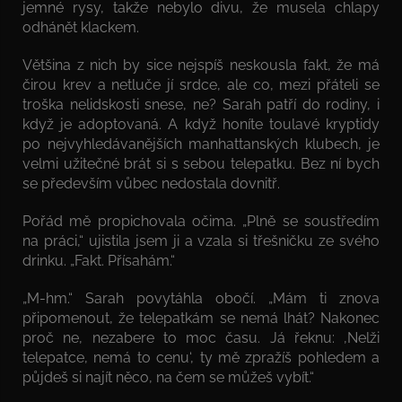
jemné rysy, takže nebylo divu, že musela chlapy
odhánět klackem.
Většina z nich by sice nejspíš neskousla fakt, že má
čirou krev a netluče jí srdce, ale co, mezi přáteli se
troška nelidskosti snese, ne? Sarah patří do rodiny, i
když je adoptovaná. A když honíte toulavé kryptidy
po nejvyhledávanějších manhattanských klubech, je
velmi užitečné brát si s sebou telepatku. Bez ní bych
se především vůbec nedostala dovnitř.
Pořád mě propichovala očima. „Plně se soustředím
na práci,“ ujistila jsem ji a vzala si třešničku ze svého
drinku. „Fakt. Přísahám.“
„M-hm.“ Sarah povytáhla obočí. „Mám ti znova
připomenout, že telepatkám se nemá lhát? Nakonec
proč ne, nezabere to moc času. Já řeknu: ‚Nelži
telepatce, nemá to cenu‘, ty mě zpražíš pohledem a
půjdeš si najít něco, na čem se můžeš vybít.“