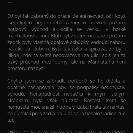
***
DJ byl tak zabraný do práce, že ani nezvedl oči, když
jsem kolem něj proběhla, ramenem otevřela požární
nouzový východ a ocitla se venku, v horké
manhattanské noci. Klub byl v suterénu, takže požární
žebřík byly vlastně ocelové schůdky vedoucí nahoru
na ulici za klubem. Byla tak úzká a špinavá, že by ji
nikde jinde na světě nepovažovali za ulici, spíš jen za
úzký průchod mezi domy, ale na Manhattanu není
prostoru nazbyt.
Chytila jsem se zábradlí, pořádně se ho držela a
opatrně našlapovala, aby se podpatky nedotýkaly
schodů. Nenápadnost nepatřila k mým silným
stránkám, byla však důležitá. Naštěstí jsem se
nemusela moc snažit: hudba v klubu hrála tak nahlas,
že duněla i přes zeď a po ulici se rozléhalo tradiční tuc
tuc.
Ulička za klubem spojovala dvě větší ulice. Viděla