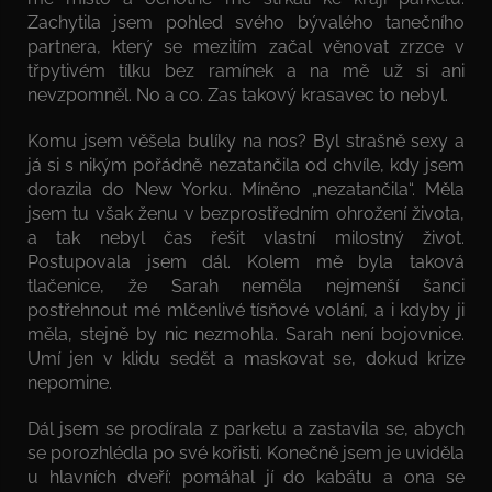
Zachytila jsem pohled svého bývalého tanečního
partnera, který se mezitím začal věnovat zrzce v
třpytivém tílku bez ramínek a na mě už si ani
nevzpomněl. No a co. Zas takový krasavec to nebyl.
Komu jsem věšela bulíky na nos? Byl strašně sexy a
já si s nikým pořádně nezatančila od chvíle, kdy jsem
dorazila do New Yorku. Míněno „nezatančila“. Měla
jsem tu však ženu v bezprostředním ohrožení života,
a tak nebyl čas řešit vlastní milostný život.
Postupovala jsem dál. Kolem mě byla taková
tlačenice, že Sarah neměla nejmenší šanci
postřehnout mé mlčenlivé tísňové volání, a i kdyby ji
měla, stejně by nic nezmohla. Sarah není bojovnice.
Umí jen v klidu sedět a maskovat se, dokud krize
nepomine.
Dál jsem se prodírala z parketu a zastavila se, abych
se porozhlédla po své kořisti. Konečně jsem je uviděla
u hlavních dveří: pomáhal jí do kabátu a ona se