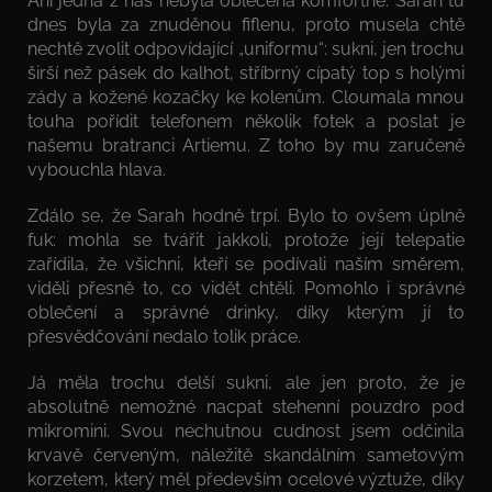
Ani jedna z nás nebyla oblečená komfortně. Sarah tu
dnes byla za znuděnou fiflenu, proto musela chtě
nechtě zvolit odpovídající „uniformu“: sukni, jen trochu
širší než pásek do kalhot, stříbrný cípatý top s holými
zády a kožené kozačky ke kolenům. Cloumala mnou
touha pořídit telefonem několik fotek a poslat je
našemu bratranci Artiemu. Z toho by mu zaručeně
vybouchla hlava.
Zdálo se, že Sarah hodně trpí. Bylo to ovšem úplně
fuk: mohla se tvářit jakkoli, protože její telepatie
zařídila, že všichni, kteří se podívali naším směrem,
viděli přesně to, co vidět chtěli. Pomohlo i správné
oblečení a správné drinky, díky kterým jí to
přesvědčování nedalo tolik práce.
Já měla trochu delší sukni, ale jen proto, že je
absolutně nemožné nacpat stehenní pouzdro pod
mikromini. Svou nechutnou cudnost jsem odčinila
krvavě červeným, náležitě skandálním sametovým
korzetem, který měl především ocelové výztuže, díky