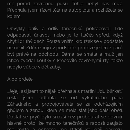
mít pořád zavřenou pusu. Tohle nebyl náš muž.
Přepnula jsem řízení těla na autopilota a rozhlížela se
kolem.
Obvyklý příliv a odliv tanečníků pokračoval, lidé
odpadávali únavou, nebo je to tlačilo vpřed, když
chytli druhý dech. Pouze vnitřní kroužek se v podstatě
neměnil. Zdůrazňuju v podstatě, protože jeden z párů
byl právě na odchodu. Dáma se smála a muž jen
lehce zvedal koutky s křečovitě zavřenými rty, takže
nebylo vůbec vidět zuby.
A do prdele.
„Jejej, asi jsem to nějak přehnala s martini. Jdu blinkat,“
řekla jsem, odtáhla se od vykuleného pana
Záhadného a probojovávala se za odcházejícím
ghúlem a ženou, která se měla stát jeho další obětí.
Dostat se pryč bylo snazší než probourat se dovnitř
hlavně proto, že mnoho tanečníků s radostí zaujalo
mé místo a ochotně mě strkali ke kraji parketu.