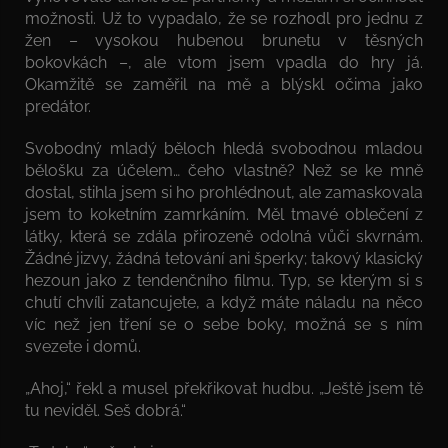
možnosti. Už to vypadalo, že se rozhodl pro jednu z
žen – vysokou hubenou brunetu v těsných
bokovkách –, ale vtom jsem vpadla do hry já.
Okamžitě se zaměřil na mě a blýskl očima jako
predátor.
Svobodný mladý běloch hledá svobodnou mladou
bělošku za účelem… čeho vlastně? Než se ke mně
dostal, stihla jsem si ho prohlédnout, ale zamaskovala
jsem to koketním zamrkáním. Měl tmavé oblečení z
látky, která se zdála přirozeně odolná vůči skvrnám.
Žádné jizvy, žádná tetování ani šperky; takový klasický
hezoun jako z tendenčního filmu. Typ, se kterým si s
chutí chvíli zatancujete, a když máte náladu na něco
víc než jen tření se o sebe boky, možná se s ním
svezete i domů.
„Ahoj,“ řekl a musel překřikovat hudbu. „Ještě jsem tě
tu neviděl. Seš dobrá.“