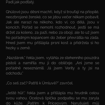
Padl jak podťatý.
Ghúlové jsou děsní machři, když si troufají na přiopilé,
neozbrojené ženské, co se jdou večer někam pobavit.
Jak ale narazí na někoho, kdo ví, co dělá, jsou v
koncích. Pořád se nemohl rozhodnout, jestli se má
držet za koleno, za paži, nebo za obojí, ale to už jsem
ho pořádným kopancem do žeber převrátila na záda.
Hned jsem mu přišlápla prsní kost a přidržela si ho
hezky u země.
„Nazdárek,“ řekla jsem, vytáhla ze stehenního pouzdra
pistoli a namířila mu ji do obličeje. „Ani jsme se
pořádně neseznámili. Já jsem Verity a ty jsi na
odchodu.“
„Co seš zač? Patříš k Úmluvě?“ zavrčel.
„Ještě hůř,“ řekla jsem a přišlápla mu hrudník celou
svou vahou. Ocelová špička podpatku se mu zaryla
do kůže. „Patřím k Priceovým. Narušuješ můj