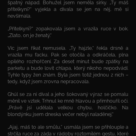
špatný nápad. Bohužel jsem neměla sirky. „Ty máš
přítelkyni?“ vyjekla a dívala se jen na něj, mě si
nevšímala.
„Přítelkyni?“ zopakovala jsem a vrazila ruce v bok.
„Zlato, on je ženatý.“
Víc jsem říkat nemusela. „Ty hajzle,“ řekla drsně a
vrazila mu facku. Pak se otočila a odkráčela, plna
opilého rozhořčení. Za deset minut bude zpátky na
parketu a bude lovit chlapa, který nikoho nepodvádí.
Tyhle typy žen znám. Byla jsem totiž jednou z nich –
tedy, když jsem zrovna nepracovala.
Ghúl se za ní díval a jeho šokovaný výraz se pomalu
měnil ve vztek. Trhnul ke mně hlavou a přimhouřil oči.
„Právě jsi udělala velkou chybu, holčičko. Na
blondýnku jsem dneska večer nebyl naladěnej.“
„Ajaj, máš to ale smůlu,“ usmála jsem se přihlouple a
strčila ruce za záda v rádoby roztomilém gestu, které