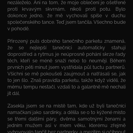
nezáleželo. Ani na tom, že moje oblečení je ošetřené
proti krvavým skvrnám, nikoli proti potu. Bylo
dokonce jedno, že mě vychovali spíše v duchu
společenského tance. Teď jsem tančila. Všechno bude
v pohodě.
Přirozený puls dobrého tanečního parketu znamená,
že se nejlepší tanečníci automaticky stahují
doprostřed a rytmus je neúprosně pohání skrze řady
těch, kteří se méně snaží nebo to neumějí. Během
prvních pěti minut jsem vystřídala půl tuctu partnerů.
Všichni se mě pokoušeli zaujmout a natřásali se, jak
to jen šlo. Znali pravidla parketu, takže když viděli, že
mému tempu nestačí, vzdali to a galantně mě nechali
jít dál.
Zasekla jsem se na místě tam, kde už byli tanečníci
namačkaní jako sardinky, a dělila se o to kýžené místo
se třemi dalšími páry, dvěma samotnými ženami a
jedním mužem asi v mém věku, kterému zřejmě
vyhovovalo tančit bez partnerky a mezitím si očíhnout