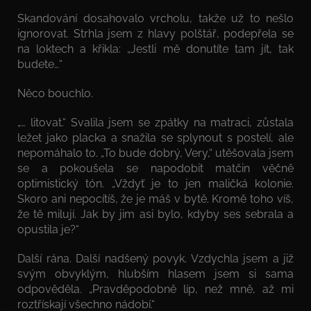
Skandování dosahovalo vrcholu, takže už to nešlo
ignorovat. Strhla jsem z hlavy polštář, podepřela se
na loktech a křikla: „Jestli mě donutíte tam jít, tak
budete…“
Něco bouchlo.
„… litovat.“ Svalila jsem se zpátky na matraci, zůstala
ležet jako placka a snažila se splynout s postelí, ale
nepomáhalo to. „To bude dobrý, Very,“ utěšovala jsem
se a pokoušela se napodobit matčin věčně
optimistický tón. „Vždyť je to jen maličká kolonie.
Skoro ani nepocítíš, že je máš v bytě. Kromě toho víš,
že tě milují. Jak by jim asi bylo, kdyby ses sebrala a
opustila je?“
Další rána. Další nadšený povyk. Vzdychla jsem a již
svým obvyklým, hlubším hlasem jsem si sama
odpověděla. „Pravděpodobně líp, než mně, až mi
roztřískají všechno nádobí.“