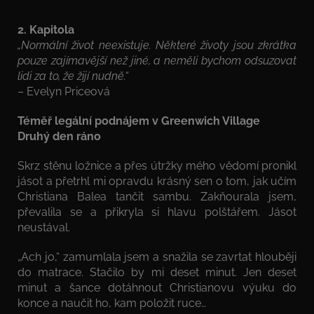
2. Kapitola
„Normální život neexistuje. Některé životy jsou zkrátka
pouze zajímavější než jiné, a neměli bychom odsuzovat
lidi za to, že žijí nudně.“
– Evelyn Priceová
Téměř legální podnájem v Greenwich Village
Druhý den ráno
Skrz stěnu ložnice a přes útržky mého vědomí pronikl
jásot a přetrhl mi opravdu krásný sen o tom, jak učím
Christiana Balea tančit sambu. Zakňourala jsem,
převalila se a přikryla si hlavu polštářem. Jásot
neustával.
„Ach jo,“ zamumlala jsem a snažila se zavrtat hlouběji
do matrace. Stačilo by mi deset minut. Jen deset
minut a šance dotáhnout Christianovu výuku do
konce a naučit ho, kam položit ruce…