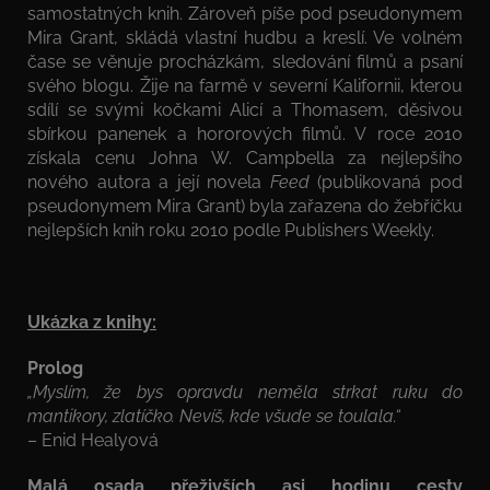
samostatných knih. Zároveň píše pod pseudonymem
Mira Grant, skládá vlastní hudbu a kreslí. Ve volném
čase se věnuje procházkám, sledování filmů a psaní
svého blogu. Žije na farmě v severní Kalifornii, kterou
sdílí se svými kočkami Alicí a Thomasem, děsivou
sbírkou panenek a hororových filmů. V roce 2010
získala cenu Johna W. Campbella za nejlepšího
nového autora a její novela
Feed
(publikovaná pod
pseudonymem Mira Grant) byla zařazena do žebříčku
nejlepších knih roku 2010 podle Publishers Weekly.
Ukázka z knihy:
Prolog
„Myslím, že bys opravdu neměla strkat ruku do
mantikory, zlatíčko. Nevíš, kde všude se toulala.“
– Enid Healyová
Malá osada přeživších asi hodinu cesty