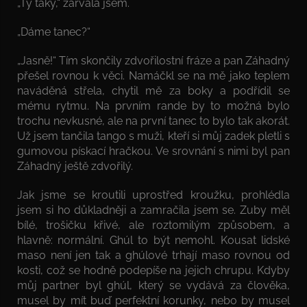
„Ty taky,“ zařvala jsem.
„Dáme tanec?“
„Jasně!“ Tím skončily zdvořilostní fráze a pan Záhadný
přešel rovnou k věci. Namáčkl se na mě jako teplem
naváděná střela, chytil mě za boky a podřídil se
mému rytmu. Na prvním rande by to možná bylo
trochu nevkusné, ale na první tanec to bylo tak akorát.
Už jsem tančila tango s muži, kteří si můj zadek pletli s
gumovou pískací hračkou. Ve srovnání s nimi byl pan
Záhadný ještě zdvořilý.
Jak jsme se kroutili uprostřed kroužku, prohlédla
jsem si ho důkladněji a zamračila jsem se. Zuby měl
bílé, trošičku křivé, ale roztomilým způsobem, a
hlavně: normální. Ghúl to být nemohl. Kousat lidské
maso není jen tak a ghúlové trhají maso rovnou od
kosti, což se hodně podepíše na jejich chrupu. Kdyby
můj partner byl ghúl, který se vydává za člověka,
musel by mít buď perfektní korunky, nebo by musel