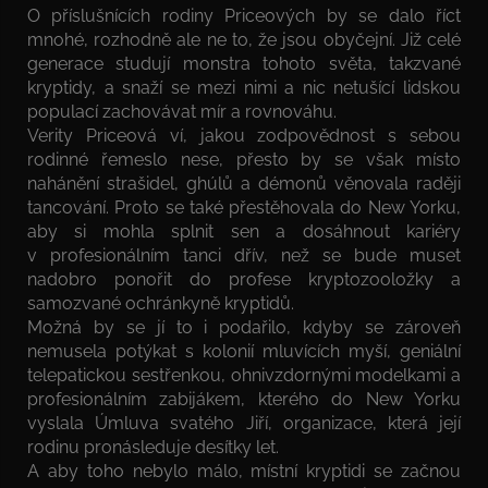
O příslušnících rodiny Priceových by se dalo říct
mnohé, rozhodně ale ne to, že jsou obyčejní. Již celé
generace studují monstra tohoto světa, takzvané
kryptidy, a snaží se mezi nimi a nic netušící lidskou
populací zachovávat mír a rovnováhu.
Verity Priceová ví, jakou zodpovědnost s sebou
rodinné řemeslo nese, přesto by se však místo
nahánění strašidel, ghúlů a démonů věnovala raději
tancování. Proto se také přestěhovala do New Yorku,
aby si mohla splnit sen a dosáhnout kariéry
v profesionálním tanci dřív, než se bude muset
nadobro ponořit do profese kryptozooložky a
samozvané ochránkyně kryptidů.
Možná by se jí to i podařilo, kdyby se zároveň
nemusela potýkat s kolonií mluvících myší, geniální
telepatickou sestřenkou, ohnivzdornými modelkami a
profesionálním zabijákem, kterého do New Yorku
vyslala Úmluva svatého Jiří, organizace, která její
rodinu pronásleduje desítky let.
A aby toho nebylo málo, místní kryptidi se začnou