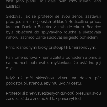
částí jeho plánu. Tou další bylo znovuzískání jeho
ilustrací.
Sledoval, jak se profesor se svou ženou zastavují
před jedním z nejlepších příkladů Botticelliho práce,
kresbou Danta a Beatrice v kruhu Merkura. Beatrice
byla oblečená do splývavého roucha a ukazovala
nahoru, zatímco Dante sledoval její gesto pohledem.
Princ rozhodnými kroky přistoupil k Emersonovým.
Paní Emersonová k němu zalétla pohledem a princ si
na moment pohrával s myšlenkou, že ovládne její
mysl.
Když už měl skleněnou vitrínu na dosah, pár
poodstoupil stranou, aby mu uvolnil cestu.
Profesor si z nevysvětlitelných důvodů přesunul svou
ženu za záda a znemožnil tak princi výhled.