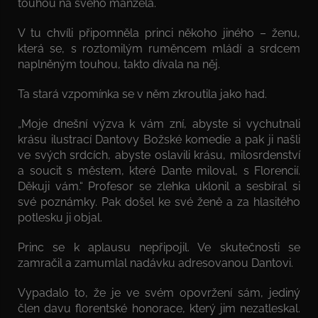
touhou na svého manžela.
V tu chvíli připomněla princi někoho jiného – ženu,
která se, s roztomilým ruměncem mládí a srdcem
naplněným touhou, takto dívala na něj.
Ta stará vzpomínka se v něm zkroutila jako had.
„Moje dnešní výzva k vám zní, abyste si vychutnali
krásu ilustrací Dantovy Božské komedie a pak ji našli
ve svých srdcích, abyste oslavili krásu, milosrdenství
a soucit s městem, které Dante miloval, s Florencií.
Děkuji vám.“ Profesor se zlehka uklonil a sesbíral si
své poznámky. Pak došel ke své ženě a za hlasitého
potlesku ji objal.
Princ se k aplausu nepřipojil. Ve skutečnosti se
zamračil a zamumlal nadávku adresovanou Dantovi.
Vypadalo to, že je ve svém opovržení sám, jediný
člen davu florentské honorace, který jim nezatleskal.