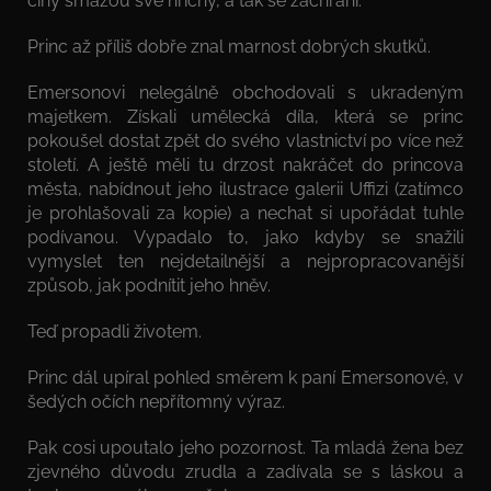
činy smažou své hříchy, a tak se zachrání.
Princ až příliš dobře znal marnost dobrých skutků.
Emersonovi nelegálně obchodovali s ukradeným
majetkem. Získali umělecká díla, která se princ
pokoušel dostat zpět do svého vlastnictví po více než
století. A ještě měli tu drzost nakráčet do princova
města, nabídnout jeho ilustrace galerii Uffizi (zatímco
je prohlašovali za kopie) a nechat si upořádat tuhle
podívanou. Vypadalo to, jako kdyby se snažili
vymyslet ten nejdetailnější a nejpropracovanější
způsob, jak podnítit jeho hněv.
Teď propadli životem.
Princ dál upíral pohled směrem k paní Emersonové, v
šedých očích nepřítomný výraz.
Pak cosi upoutalo jeho pozornost. Ta mladá žena bez
zjevného důvodu zrudla a zadívala se s láskou a