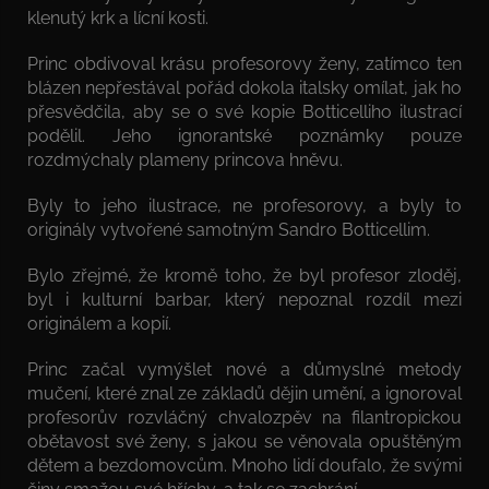
klenutý krk a lícní kosti.
Princ obdivoval krásu profesorovy ženy, zatímco ten
blázen nepřestával pořád dokola italsky omílat, jak ho
přesvědčila, aby se o své kopie Botticelliho ilustrací
podělil. Jeho ignorantské poznámky pouze
rozdmýchaly plameny princova hněvu.
Byly to jeho ilustrace, ne profesorovy, a byly to
originály vytvořené samotným Sandro Botticellim.
Bylo zřejmé, že kromě toho, že byl profesor zloděj,
byl i kulturní barbar, který nepoznal rozdíl mezi
originálem a kopií.
Princ začal vymýšlet nové a důmyslné metody
mučení, které znal ze základů dějin umění, a ignoroval
profesorův rozvláčný chvalozpěv na filantropickou
obětavost své ženy, s jakou se věnovala opuštěným
dětem a bezdomovcům. Mnoho lidí doufalo, že svými