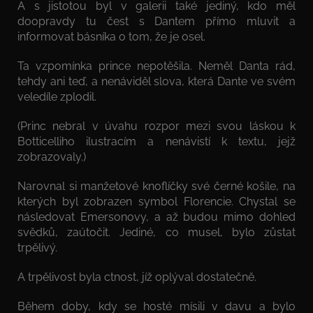
A s jistotou byl v galerii také jediný, kdo měl
doopravdy tu čest s Dantem přímo mluvit a
informovat básníka o tom, že je osel.
Ta vzpomínka prince nepotěšila. Neměl Danta rád,
tehdy ani teď, a nenáviděl slova, která Dante ve svém
veledíle zplodil.
(Princ nebral v úvahu rozpor mezi svou láskou k
Botticelliho ilustracím a nenávistí k textu, jejž
zobrazovaly.)
Narovnal si manžetové knoflíčky své černé košile, na
kterých byl zobrazen symbol Florencie. Chystal se
následovat Emersonovy, a až budou mimo dohled
svědků, zaútočit. Jediné, co musel, bylo zůstat
trpělivý.
A trpělivost byla ctnost, jíž oplýval dostatečně.
Během doby, kdy se hosté mísili v davu a bylo