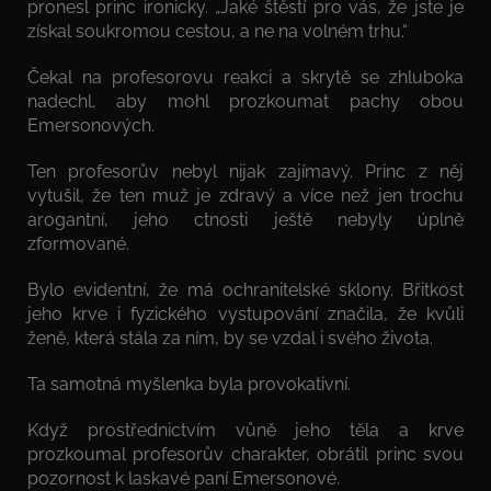
pronesl princ ironicky. „Jaké štěstí pro vás, že jste je
získal soukromou cestou, a ne na volném trhu.“
Čekal na profesorovu reakci a skrytě se zhluboka
nadechl, aby mohl prozkoumat pachy obou
Emersonových.
Ten profesorův nebyl nijak zajímavý. Princ z něj
vytušil, že ten muž je zdravý a více než jen trochu
arogantní, jeho ctnosti ještě nebyly úplně
zformované.
Bylo evidentní, že má ochranitelské sklony. Břitkost
jeho krve i fyzického vystupování značila, že kvůli
ženě, která stála za ním, by se vzdal i svého života.
Ta samotná myšlenka byla provokativní.
Když prostřednictvím vůně jeho těla a krve
prozkoumal profesorův charakter, obrátil princ svou
pozornost k laskavé paní Emersonové.