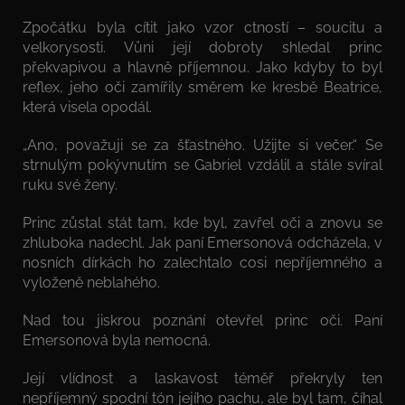
Zpočátku byla cítit jako vzor ctností – soucitu a
velkorysosti. Vůni její dobroty shledal princ
překvapivou a hlavně příjemnou. Jako kdyby to byl
reflex, jeho oči zamířily směrem ke kresbě Beatrice,
která visela opodál.
„Ano, považuji se za šťastného. Užijte si večer.“ Se
strnulým pokývnutím se Gabriel vzdálil a stále svíral
ruku své ženy.
Princ zůstal stát tam, kde byl, zavřel oči a znovu se
zhluboka nadechl. Jak paní Emersonová odcházela, v
nosních dírkách ho zalechtalo cosi nepříjemného a
vyloženě neblahého.
Nad tou jiskrou poznání otevřel princ oči. Paní
Emersonová byla nemocná.
Její vlídnost a laskavost téměř překryly ten
nepříjemný spodní tón jejího pachu, ale byl tam, číhal