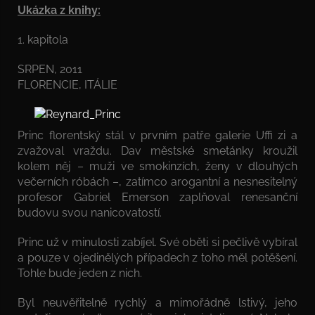
Ukázka z knihy:
1. kapitola
SRPEN, 2011
FLORENCIE, ITÁLIE
Princ florentský stál v prvním patře galerie Uffi zi a
zvažoval vraždu. Dav městské smetánky kroužil
kolem něj – muži ve smokinzích, ženy v dlouhých
večerních róbách –, zatímco arogantní a nesnesitelný
profesor Gabriel Emerson zaplňoval renesanční
budovu svou nanicovatostí.
Princ už v minulosti zabíjel. Své oběti si pečlivě vybíral
a pouze v ojedinělých případech z toho měl potěšení.
Tohle bude jeden z nich.
Byl neuvěřitelně rychlý a mimořádně lstivý, jeho