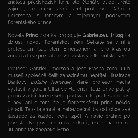
znalosti předchozích knih, ale čtenáře bude určitě
zajímat, jak autor spojil svět profesora Gabriela
Emersona s temným a tajemným podsvětím
florentského prince.
Novela
Princ
zkrátka propojuje
Gabrielovu trilogii
a
zbrusu novou florentskou sérii. Setkáte se v ní s
profesorem Gabrielem Emersonem a jeho krásnou
ženou a také poznáte nové postavy z florentské série.
Profesor Gabriel Emerson a jeho krásná žena Julia
musejí společně čelit záhadnému nepříteli. Ilustrace
Dantovy
Božské komedie
, které profesor nechá
vystavit v galerii Uffizi ve Florencii, totiž dříve patřily
přímo vládci florentského podsvětí. To profesor netuší
a neví ani o tom, že je florentskému princi někdo
ukradl. Tato tajemná a nebezpečná bytost chce své
ilustrace za každou cenu zpět. A navíc prahne po
pomstě. Nejprve ale musí odhalit, co je na krásné
Julianne tak znepokojivého…