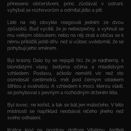
přineseno občerstvení, princ zůstával v ústraní,
vyhýbal se rozhovorům a odmítal jídlo a pití.
Lidé na něj obvykle reagovali jedním ze dvou
způsobů. Buď vycítili, že je nebezpečný, a vyhnuli se
mu velkým obloukem, nebo na něj zírali a občas se k
němu přiblížili ještě dřív, než si vůbec uvědomili, že se
pohybují jeho směrem.
Byl krásný. Dalo by se nejspíš říci, že je nádherný, s
blonďatými vlasy, šedýma očima a mladistvým
vzhledem. Postavu, ačkoliv neměřil víc než sto
osmdesát centimetrů, měl pod černým oblekem
štíhlou a svalnatou. A vzhledem k moci, kterou vládl,
se pohyboval s pevným a rozhodným držením těla.
Byl lovec, ne kořist, a tak se bál jen máločeho. V této
místnosti se například neobával ničeho jiného než
svého odhalení.
Krátce kývl na pozdrav dottore Vitalimu, řediteli