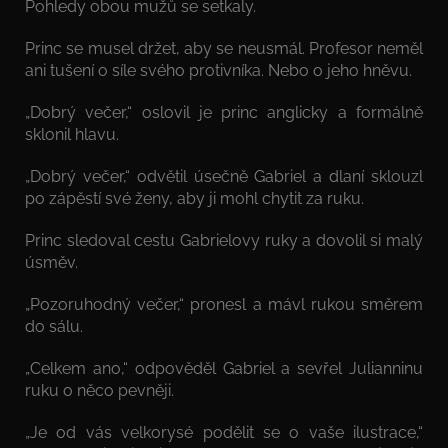
Pohledy obou mužů se setkaly.
Princ se musel držet, aby se neusmál. Profesor neměl
ani tušení o síle svého protivníka. Nebo o jeho hněvu.
„Dobrý večer,“ oslovil je princ anglicky a formálně
sklonil hlavu.
„Dobrý večer,“ odvětil úsečně Gabriel a dlaní sklouzl
po zápěstí své ženy, aby ji mohl chytit za ruku.
Princ sledoval cestu Gabrielovy ruky a dovolil si malý
úsměv.
„Pozoruhodný večer,“ pronesl a mávl rukou směrem
do sálu.
„Celkem ano,“ odpověděl Gabriel a sevřel Julianninu
ruku o něco pevněji.
„Je od vás velkorysé podělit se o vaše ilustrace,“