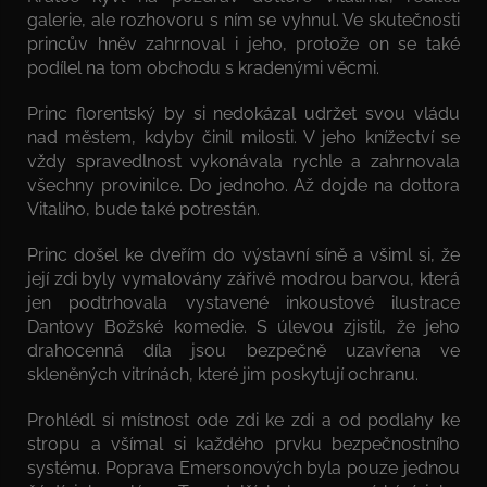
galerie, ale rozhovoru s ním se vyhnul. Ve skutečnosti
princův hněv zahrnoval i jeho, protože on se také
podílel na tom obchodu s kradenými věcmi.
Princ florentský by si nedokázal udržet svou vládu
nad městem, kdyby činil milosti. V jeho knížectví se
vždy spravedlnost vykonávala rychle a zahrnovala
všechny provinilce. Do jednoho. Až dojde na dottora
Vitaliho, bude také potrestán.
Princ došel ke dveřím do výstavní síně a všiml si, že
její zdi byly vymalovány zářivě modrou barvou, která
jen podtrhovala vystavené inkoustové ilustrace
Dantovy Božské komedie. S úlevou zjistil, že jeho
drahocenná díla jsou bezpečně uzavřena ve
skleněných vitrínách, které jim poskytují ochranu.
Prohlédl si místnost ode zdi ke zdi a od podlahy ke
stropu a všímal si každého prvku bezpečnostního
systému. Poprava Emersonových byla pouze jednou