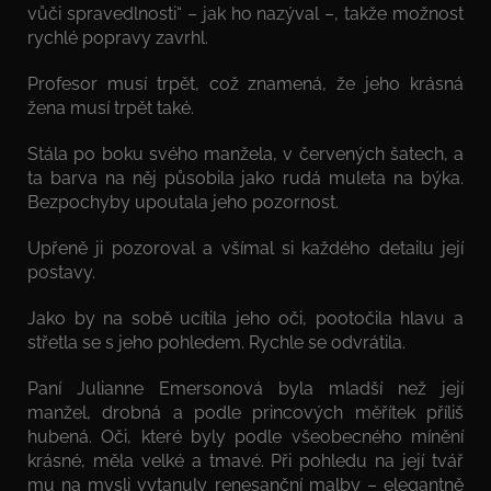
vůči spravedlnosti“ – jak ho nazýval –, takže možnost
rychlé popravy zavrhl.
Profesor musí trpět, což znamená, že jeho krásná
žena musí trpět také.
Stála po boku svého manžela, v červených šatech, a
ta barva na něj působila jako rudá muleta na býka.
Bezpochyby upoutala jeho pozornost.
Upřeně ji pozoroval a všímal si každého detailu její
postavy.
Jako by na sobě ucítila jeho oči, pootočila hlavu a
střetla se s jeho pohledem. Rychle se odvrátila.
Paní Julianne Emersonová byla mladší než její
manžel, drobná a podle princových měřítek příliš
hubená. Oči, které byly podle všeobecného mínění
krásné, měla velké a tmavé. Při pohledu na její tvář
mu na mysli vytanuly renesanční malby – elegantně