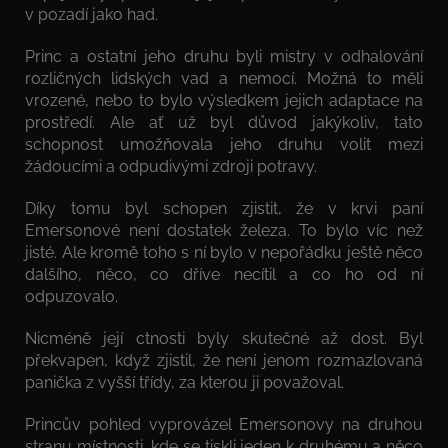
v pozadí jako had.
Princ a ostatní jeho druhu byli mistry v odhalování
rozličných lidských vad a nemocí. Možná to měli
vrozené, nebo to bylo výsledkem jejich adaptace na
prostředí. Ale ať už byl důvod jakýkoliv, tato
schopnost umožňovala jeho druhu volit mezi
žádoucími a odpudivými zdroji potravy.
Díky tomu byl schopen zjistit, že v krvi paní
Emersonové není dostatek železa. To bylo víc než
jisté. Ale kromě toho s ní bylo v nepořádku ještě něco
dalšího, něco, co dříve necítil a co ho od ní
odpuzovalo.
Nicméně její ctnosti byly skutečné až dost. Byl
překvapen, když zjistil, že není jenom rozmazlovaná
panička z vyšší třídy, za kterou ji považoval.
Princův pohled vyprovázel Emersonovy na druhou
stranu místnosti, kde se tiskli jeden k druhému a něco