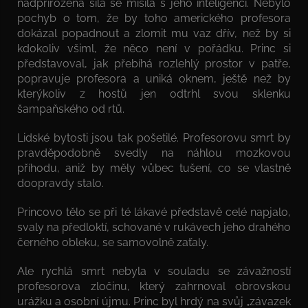
nadpřirozená síla se mísila s jeho inteligencí. Nebylo
pochyb o tom, že by toho amerického profesora
dokázal popadnout a zlomit mu vaz dřív, než by si
kdokoliv všiml, že něco není v pořádku. Princ si
představoval, jak přebíhá rozlehlý prostor v patře,
popravuje profesora a uniká oknem, ještě než by
kterýkoliv z hostů jen odtrhl svou sklenku
šampaňského od rtů.
Lidské bytosti jsou tak pošetilé. Profesorovu smrt by
pravděpodobně svedly na náhlou mozkovou
příhodu, aniž by měly vůbec tušení, co se vlastně
doopravdy stalo.
Princovo tělo se při té lákavé představě celé napjalo,
svaly na předloktí, schované v rukávech jeho drahého
černého obleku, se samovolně zaťaly.
Ale rychlá smrt nebyla v souladu se závažností
profesorova zločinu, který zahrnoval obrovskou
urážku a osobní újmu. Princ byl hrdý na svůj „závazek