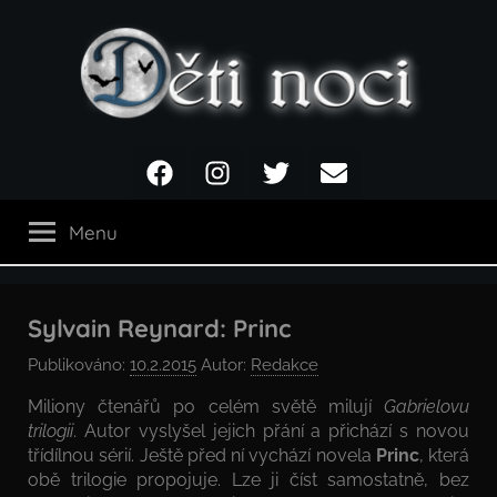
Přejít
k
obsahu
Děti
Facebook
Instagram
Twitter
Email
noci
Menu
Sylvain Reynard: Princ
Publikováno:
10.2.2015
Autor:
Redakce
Miliony čtenářů po celém světě milují
Gabrielovu
trilogii
. Autor vyslyšel jejich přání a přichází s novou
třídílnou sérií. Ještě před ní vychází novela
Princ
, která
obě trilogie propojuje. Lze ji číst samostatně, bez