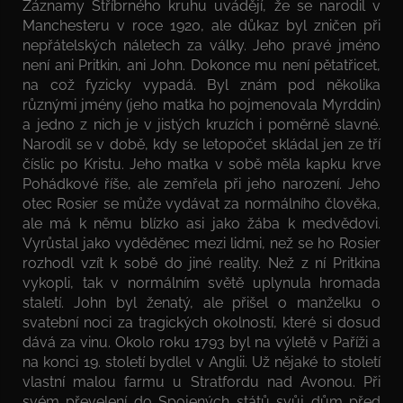
Záznamy Stříbrného kruhu uvádějí, že se narodil v
Manchesteru v roce 1920, ale důkaz byl zničen při
nepřátelských náletech za války. Jeho pravé jméno
není ani Pritkin, ani John. Dokonce mu není pětatřicet,
na což fyzicky vypadá. Byl znám pod několika
různými jmény (jeho matka ho pojmenovala Myrddin)
a jedno z nich je v jistých kruzích i poměrně slavné.
Narodil se v době, kdy se letopočet skládal jen ze tří
číslic po Kristu. Jeho matka v sobě měla kapku krve
Pohádkové říše, ale zemřela při jeho narození. Jeho
otec Rosier se může vydávat za normálního člověka,
ale má k němu blízko asi jako žába k medvědovi.
Vyrůstal jako vyděděnec mezi lidmi, než se ho Rosier
rozhodl vzít k sobě do jiné reality. Než z ní Pritkina
vykopli, tak v normálním světě uplynula hromada
staletí. John byl ženatý, ale přišel o manželku o
svatební noci za tragických okolností, které si dosud
dává za vinu. Okolo roku 1793 byl na výletě v Paříži a
na konci 19. století bydlel v Anglii. Už nějaké to století
vlastní malou farmu u Stratfordu nad Avonou. Při
svém převelení do Spojených států svůj dům před