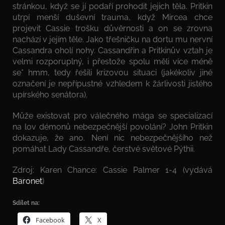
stránkou, když se jí podaří prohodit jejich těla. Pritkin
utrpí menší duševní trauma, když Mircea chce
projevit Cassie trošku důvěrnosti a on se zrovna
nachází v jejím těle. Jako třešničku na dortu mu nervní
Cassandra oholí nohy. Cassandřin a Pritkinův vztah je
velmi rozporuplný, i přestože spolu měli více méně
se* hmm, tedy řešili krizovou situaci (jakékoliv jiné
označení je nepřípustné vzhledem k žárlivosti jistého
upírského senátora).
Může existovat pro válečného mága se specializací
na lov démonů nebezpečnější povolání? John Pritkin
dokazuje, že ano. Není nic nebezpečnějšího než
pomáhat Lady Cassandře, čerstvé světové Pýthii.
Zdroj: Karen Chance: Cassie Palmer 1-4 (vydává
Baronet
)
Sdílet na:
Facebook
X