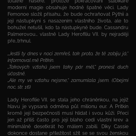
totálně nasere, protože pokračování slabikáře
moderní magie obsahuje hodně špatné věci. Lady
Femonoe složil přísahu, že bude ochraňovat Pýthii a
její nástupkyni s nasazením vlastního života, ale to
bohužel netušil, kdo ta nástupkyně bude. Cassandru
Palmerovou… vlastně Lady Herofiliu VII. by nejraději
pře…trhnul.
„Jestli ty dnes v noci zemřeš, tak proto, že tě zabiju já,“
informoval mě Pritkin.
„Takových vztahů jsem taky pár měl,“ pronesl duch
účastně.
„Ale my ve vztahu nejsme,“ zamumlala jsem. (Obejmi
noc, str. 16)
Lady Herofilie VII. se stala jeho chráněnkou, na jejíž
hlavu je vypsaná odměna půl milionu eur. A Pritkin
kromě její bezpečnosti musí hlídat i svou kůži. Přeci
jen až příliš často pro její blaho cedí vlastní krev a
minimálně desetkrát ho málem zabili. Díky Cassie
dokonce dostane příležitost sžít se se svou ženskou