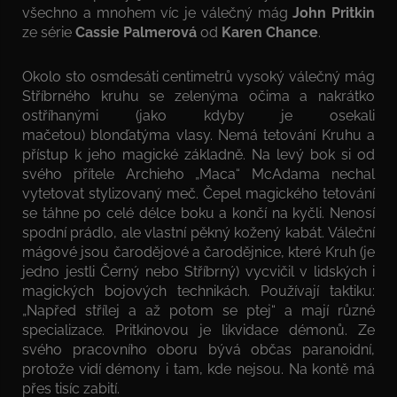
všechno a mnohem víc je válečný mág
John Pritkin
ze série
Cassie Palmerová
od
Karen Chance
.
Okolo sto osmdesáti centimetrů vysoký válečný mág
Stříbrného kruhu se zelenýma očima a nakrátko
ostříhanými (jako kdyby je osekali
mačetou) blonďatýma vlasy. Nemá tetování Kruhu a
přístup k jeho magické základně. Na levý bok si od
svého přítele Archieho „Maca“ McAdama nechal
vytetovat stylizovaný meč. Čepel magického tetování
se táhne po celé délce boku a končí na kyčli. Nenosí
spodní prádlo, ale vlastní pěkný kožený kabát. Váleční
mágové jsou čarodějové a čarodějnice, které Kruh (je
jedno jestli Černý nebo Stříbrný) vycvičil v lidských i
magických bojových technikách. Používají taktiku:
„Napřed střílej a až potom se ptej“ a mají různé
specializace. Pritkinovou je likvidace démonů. Ze
svého pracovního oboru bývá občas paranoidní,
protože vidí démony i tam, kde nejsou. Na kontě má
přes tisíc zabití.