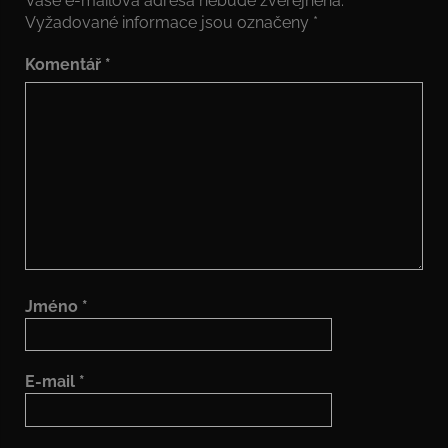
Vaše e-mailová adresa nebude zveřejněna.
Vyžadované informace jsou označeny
*
Komentář
*
Jméno
*
E-mail
*