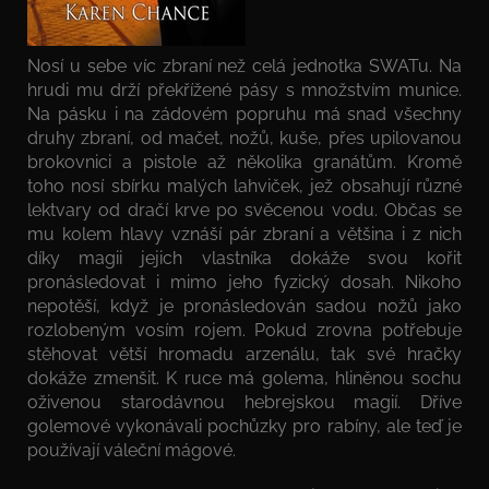
Nosí u sebe víc zbraní než celá jednotka SWATu. Na
hrudi mu drží překřížené pásy s množstvím munice.
Na pásku i na zádovém popruhu má snad všechny
druhy zbraní, od mačet, nožů, kuše, přes upilovanou
brokovnici a pistole až několika granátům. Kromě
toho nosí sbírku malých lahviček, jež obsahují různé
lektvary od dračí krve po svěcenou vodu. Občas se
mu kolem hlavy vznáší pár zbraní a většina i z nich
díky magii jejich vlastníka dokáže svou kořit
pronásledovat i mimo jeho fyzický dosah. Nikoho
nepotěší, když je pronásledován sadou nožů jako
rozlobeným vosím rojem. Pokud zrovna potřebuje
stěhovat větší hromadu arzenálu, tak své hračky
dokáže zmenšit. K ruce má golema, hliněnou sochu
oživenou starodávnou hebrejskou magií. Dříve
golemové vykonávali pochůzky pro rabíny, ale teď je
používají váleční mágové.