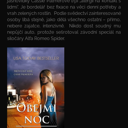
jasnovidky Cassie Palmerové trpí „alergií na kontakt s
lidmi“. Je bordelář bez fixace na věci denní potřeby a
vrah zelených rostlin. Podle svědectví zainteresované
osoby líbá stejně, jako dělá všechno ostatní – přímo,
nebere zajatce, intenzivně. Nikdo dost soudný mu
nepůjčí auto, protože sešrotoval závodní speciál na
siločáry Alfa Romeo Spider.