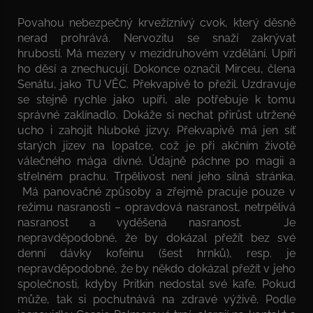
Povahou nebezpečný krvežíznivý cvok, který děsně
nerad prohrává. Nervozitu se snaží zakrývat
hrubostí. Má mezery v mezidruhovém vzdělání. Upíři
ho děsí a znechucují. Dokonce označil Mirceu, člena
Senátu, jako TU VĚC. Překvapivě to přežil. Uzdravuje
se stejně rychle jako upíři, ale potřebuje k tomu
správné zaklínadlo. Dokáže si nechat přirůst utržené
ucho i zahojit hluboké jizvy. Překvapivě má jen síť
starých jizev na lopatce, což je při akčním životě
válečného mága divné. Údajně páchne po magii a
střelném prachu. Trpělivost není jeho silná stránka.
Má panovačné způsoby a zřejmě pracuje pouze v
režimu nasranosti – opravdová nasranost, netrpělivá
nasranost a vyděšená nasranost. Je
nepravděpodobné, že by dokázal přežít bez své
denní dávky kofeinu (šest hrnků), resp. je
nepravděpodobné, že by někdo dokázal přežít v jeho
společnosti, kdyby Pritkin nedostal své kafe. Pokud
může, tak si pochutnává na zdravé výživě. Podle