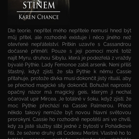
Dle teorie, nepřítel mého nepřítele nemusí hned být
můj přítel, ale rozhodně existuje i něco jiného než
otevřené nepřátelství. Pritkin uzavře s Cassandrou
dočasné příměří. Pouze s její pomocí mohl totiž
najít Myru, druhou Sibylu, která je podezřelá z vraždy
bývalé Pýthie. Lady Femonoe zabil arsenik. Není příliš
šťastný, když zjistí, že síla Pýthie k němu Cassie
přitahuje, protože dívka musí dokončit jistý rituál, aby
se přechod magické síly dokončil. Bohužel naprosto
opačný názor má magický geis, kterým ji nechal
očarovat upír Mircea. Je totálně v šoku, když zjistí, že
moc Pýthie přechází na Cassie Palmerou. Přece
někdo takový nemůže být novou hlavní světovou
prorokyní. Cassie ho rozhodně nepotěší ani ve chvíli,
kdy za jisté služby slíbí jedné z bytostí v Pohádkové
říši, že sežene druhý díl Codexu Merlini. Vlastně ho to