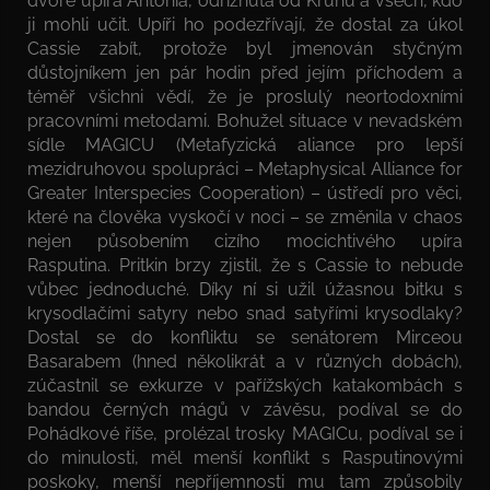
dvoře upíra Antonia, odříznutá od Kruhu a všech, kdo
ji mohli učit. Upíři ho podezřívají, že dostal za úkol
Cassie zabít, protože byl jmenován styčným
důstojníkem jen pár hodin před jejím příchodem a
téměř všichni vědí, že je proslulý neortodoxními
pracovními metodami. Bohužel situace v nevadském
sídle MAGICU (Metafyzická aliance pro lepší
mezidruhovou spolupráci – Metaphysical Alliance for
Greater Interspecies Cooperation) – ústředí pro věci,
které na člověka vyskočí v noci – se změnila v chaos
nejen působením cizího mocichtivého upíra
Rasputina. Pritkin brzy zjistil, že s Cassie to nebude
vůbec jednoduché. Díky ní si užil úžasnou bitku s
krysodlačími satyry nebo snad satyřími krysodlaky?
Dostal se do konfliktu se senátorem Mirceou
Basarabem (hned několikrát a v různých dobách),
zúčastnil se exkurze v pařížských katakombách s
bandou černých mágů v závěsu, podíval se do
Pohádkové říše, prolézal trosky MAGICu, podíval se i
do minulosti, měl menší konflikt s Rasputinovými
poskoky, menší nepříjemnosti mu tam způsobily