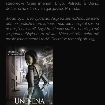
starořecké Graie jménem Enýo, Pefrédo a Deinó,
dočasně ho očarovala gargoylice Miranda.
„Ráda bych si to vyjasnila. Napřed ses rozhodl, že jsem
démon, protože mám jakousi moc, ale nezeptal ses na
ni, ani jí nerozumíš. Když tato teorie padla, označil jsi mě
za padlou Sibylu a za děvku. Něco mi ušlo, nebo mě
prostě jenom nemáš rád?“ (Dotkni se temnoty, str. 229)