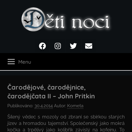
Přejít
k
obsahu
Děti
Facebook
Instagram
Twitter
Email
noci
Menu
Čarodějové, čarodějnice,
čarodějčata II – John Pritkin
Publikováno:
30.4.2014
Autor:
Kometa
Šílený vědec s mozoly od zbraní se sbírkou starých
jizev a hromadou tajemství. Společenský jako mokrá
kočka a trpělivý jako kolibřík závislý na kofeinu. To