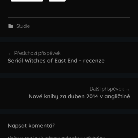
Studie
Navigace
Předchozí příspěvek
pro
Seriál Witches of East End – recenze
příspěvek
Další příspěvek
Nové knihy za duben 2014 v angličtině
Napsat komentář