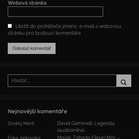
Webová stránka
Uložit do prohlížeče jméno, e-mail a webovou
stránku pro budoucí komentáře.
Hledat:
Hledat
Nejnovější komentáře
David Gemmell: Legenda
Ondřej Mertl
(audiokniha)
Maják: Záhada Eilean Mór –
Erika Jarkovska