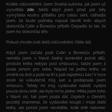
Krátké zdůvodnění: Jsem živelná autorka, jak jsem už
vysvětlila
zde
, takže když jsem před pár lety
vymýšlela kostru příběhu pro celou sérii, odhadla
jsem, že bude potřeba napsat devět knih, abych
dokončila Catin a Bonesův příběh. Dopadlo to tak, že
jsem ho dokončila dřív.
Pokud chcete znát delší zdůvodnění, čtěte dál.
Když jsem začala psát Catin a Bonesův příběh,
neměla jsem v hlavě žádný konkrétní počet dílů,
protože kniha nebyla pod smlouvou, takže jsem ji
psala jenom pro sebe. Nápad na jednu knihu se
změnil na dvě a poté na tři a pak najednou bác! V roce
2006 se uskutečnil můj sen a podepsala jsem
smlouvu. Tehdy mi můj vydavatel nabídl vydání
pouze dvou knih, ale bylo mi to jedno. Měla jsem toho
v hlavě víc, tak jsem psala dál. Úspěch u čtenářů
později znamenal, že vydavatel koupil i moje další
knihy, ale pořád jsem nevěděla, kolik knih nakonec