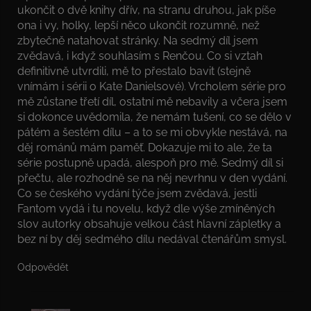
ukončit o dvě knihy dřív, na stranu druhou, jak píše
ona i vy, holky, lepší něco ukončit rozumně, než
zbytečně natahovat stránky. Na sedmý díl jsem
zvědavá, i když souhlasím s Renčou. Co si vztah
definitivně utvrdili, mě to přestalo bavit (stejně
vnímám i sérii o Kate Danielsové). Vrcholem série pro
mě zůstane třetí díl, ostatní mě nebavily a včera jsem
si dokonce uvědomila, že nemám tušení, co se dělo v
pátém a šestém dílu – a to se mi obvykle nestává, na
děj románů mám paměť. Dokazuje mi to ale, že ta
série postupně upadá, alespoň pro mě. Sedmý díl si
přečtu, ale rozhodně se na něj nevrhnu v den vydání.
Co se českého vydání týče jsem zvědavá, jestli
Fantom vydá i tu novelu, když dle výše zmíněných
slov autorky obsahuje velkou část hlavní zápletky a
bez ní by děj sedmého dílu nedával čtenářům smysl.
Odpovědět