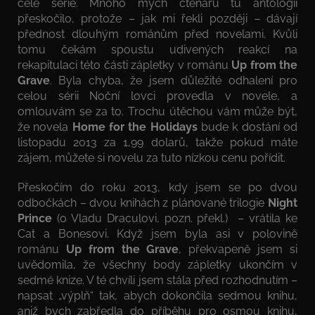
celé série. Mnoho mých čtenářů tu antologii
přeskočilo, protože – jak mi řekli později – dávají
přednost dlouhým románům před novelami. Kvůli
tomu čekám spoustu udivených reakcí na
rekapitulaci této části zápletky v románu
Up from the
Grave
. Byla chyba, že jsem důležité odhalení pro
celou sérii Noční lovci provedla v novele, a
omlouvám se za to. Trochu útěchou vám může být,
že novela
Home for the Holidays
bude k dostání od
listopadu 2013 za 1,99 dolarů, takže pokud máte
zájem, můžete si novelu za tuto nízkou cenu pořídit.
Přeskočím do roku 2013, kdy jsem se po dvou
odbočkách – dvou knihách z plánované trilogie
Night
Prince
(o Vladu Draculovi, pozn. překl.) – vrátila ke
Cat a Bonesovi. Když jsem byla asi v polovině
románu
Up from the Grave
, překvapeně jsem si
uvědomila, že všechny body zápletky ukončím v
sedmé knize. V té chvíli jsem stála před rozhodnutím –
napsat „výplň“ tak, abych dokončila sedmou knihu,
aniž bych zabředla do příběhu pro osmou knihu,