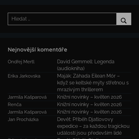
Hledat:
Hledat
Nejnovější komentáře
David Gemmell: Legenda
Ondřej Mertl
(audiokniha)
Maják: Záhada Eilean Mór –
Erika Jarkovska
když se keltské mýty střetnou s
mrazivým thrillerem
Knižní novinky – květen 2026
Jarmila Kašparová
Knižní novinky – květen 2026
Renča
Knižní novinky – květen 2026
Jarmila Kašparová
Devět: Příběh Djatlovovy
Jan Procházka
expedice – za každou tragickou
událostí jsou především lidé