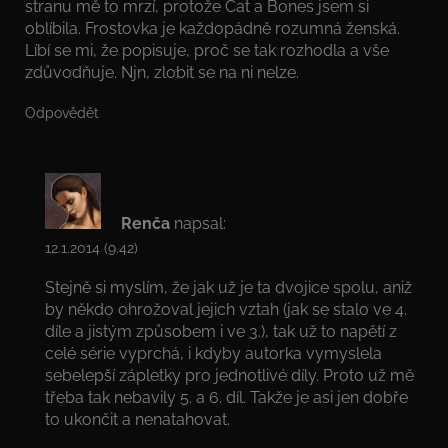
stranu mě to mrzí, protože Cat a Bones jsem si
oblíbila. Frostovka je každopádně rozumná ženská.
Líbí se mi, že popisuje, proč se tak rozhodla a vše
zdůvodňuje. Njn, zlobit se na ni nelze.
Odpovědět
Renča
napsal:
12.1.2014 (9.42)
Stejně si myslím, že jak už je ta dvojice spolu, aniž
by někdo ohrožoval jejich vztah (jak se stalo ve 4.
díle a jistým způsobem i ve 3.), tak už to napětí z
celé série vyprchá, i kdyby autorka vymyslela
sebelepší zápletky pro jednotlivé díly. Proto už mě
třeba tak nebavily 5. a 6. díl. Takže je asi jen dobře
to ukončit a nenatahovat.