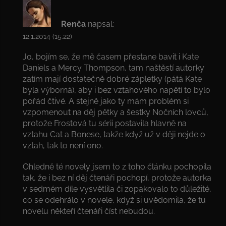
Renča
napsal:
12.1.2014 (15.22)
Jo, bojím se, že mě časem přestane bavit i Kate
Daniels a Mercy Thompson, tam naštěstí autorky
zatím mají dostatečně dobré zápletky (pátá Kate
byla výborná), aby i bez vztahového napětí to bylo
pořád čtivé. A stejně jako ty mám problém si
vzpomenout na děj pětky a šestky Nočních lovců,
protože Frostová tu sérii postavila hlavně na
vztahu Cat a Bonese, takže když už v ději nejde o
vztah, tak to není ono.
Ohledně té novely jsem to z toho článku pochopila
tak, že i bez ní děj čtenáři pochopí, protože autorka
v sedmém díle vysvětlila či zopakovalo to důležité,
co se odehrálo v novele, když si uvědomila, že tu
novelu někteří čtenáři číst nebudou.