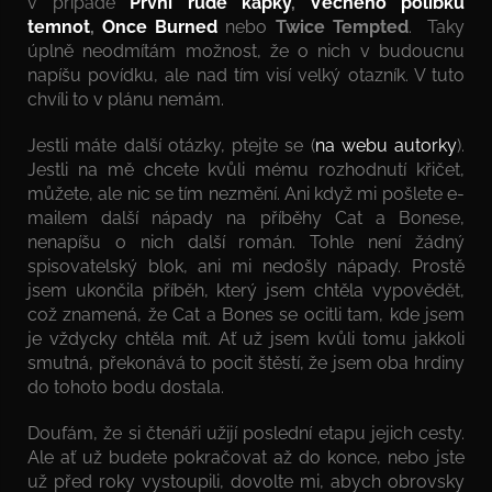
v případě
První rudé kapky
,
Věčného polibku
temnot
,
Once Burned
nebo
Twice Tempted
. Taky
úplně neodmítám možnost, že o nich v budoucnu
napíšu povídku, ale nad tím visí velký otazník. V tuto
chvíli to v plánu nemám.
Jestli máte další otázky, ptejte se (
na webu autorky
).
Jestli na mě chcete kvůli mému rozhodnutí křičet,
můžete, ale nic se tím nezmění. Ani když mi pošlete e-
mailem další nápady na příběhy Cat a Bonese,
nenapíšu o nich další román. Tohle není žádný
spisovatelský blok, ani mi nedošly nápady. Prostě
jsem ukončila příběh, který jsem chtěla vypovědět,
což znamená, že Cat a Bones se ocitli tam, kde jsem
je vždycky chtěla mít. Ať už jsem kvůli tomu jakkoli
smutná, překonává to pocit štěstí, že jsem oba hrdiny
do tohoto bodu dostala.
Doufám, že si čtenáři užijí poslední etapu jejich cesty.
Ale ať už budete pokračovat až do konce, nebo jste
už před roky vystoupili, dovolte mi, abych obrovsky