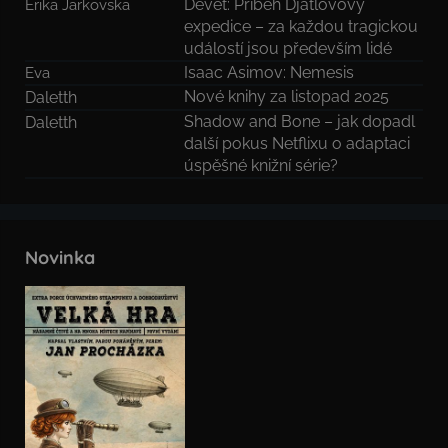
Devět: Příběh Djatlovovy
Erika Jarkovska
expedice – za každou tragickou
událostí jsou především lidé
Isaac Asimov: Nemesis
Eva
Nové knihy za listopad 2025
Daletth
Shadow and Bone – jak dopadl
Daletth
další pokus Netflixu o adaptaci
úspěšné knižní série?
Novinka