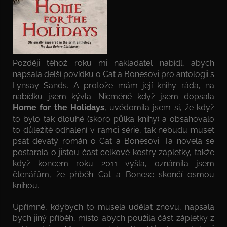
Později téhož roku mi nakladatel nabídl, abych
napsala delší povídku o Cat a Bonesovi pro antologii s
Lynsay Sands. A protože mám její knihy ráda, na
nabídku jsem kývla. Nicméně když jsem dopsala
Home for the Holidays
, uvědomila jsem si, že když
to bylo tak dlouhé (skoro půlka knihy) a obsahovalo
to důležité odhalení v rámci série, tak nebudu muset
psát devátý román o Cat a Bonesovi. Ta novela se
postarala o jistou část celkové kostry zápletky, takže
když koncem roku 2011 vyšla, oznámila jsem
čtenářům, že příběh Cat a Bonese skončí osmou
knihou.
Upřímně, kdybych to musela udělat znovu, napsala
bych jiný příběh, místo abych použila část zápletky z