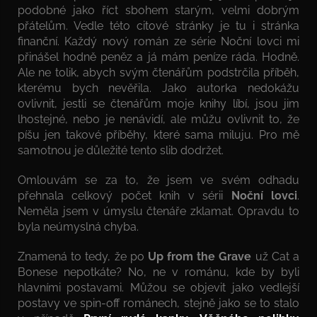
podobné jako říct sbohem starým, velmi dobrým
přátelům. Vedle této citové stránky je tu i stránka
finanční. Každý nový román ze série Noční lovci mi
přinášel hodně peněz a já mám peníze ráda. Hodně.
Ale ne tolik, abych svým čtenářům podstrčila příběh,
kterému bych nevěřila. Jako autorka nedokážu
ovlivnit, jestli se čtenářům moje knihy líbí, jsou jim
lhostejné, nebo je nenávidí, ale můžu ovlivnit to, že
píšu jen takové příběhy, které sama miluju. Pro mě
samotnou je důležité tento slib dodržet.
Omlouvám se za to, že jsem ve svém odhadu
přehnala celkový počet knih v sérii
Noční lovci
.
Neměla jsem v úmyslu čtenáře zklamat. Opravdu to
byla neúmyslná chyba.
Znamená to tedy, že po
Up from the Grave
už Cat a
Bonese nepotkáte? No, ne v románu, kde by byli
hlavními postavami. Můžou se objevit jako vedlejší
postavy ve spin-off románech, stejně jako se to stalo