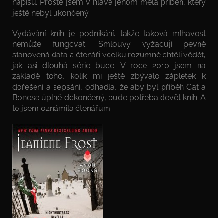
napíšu. Prostě jsem v hlavě jenom měla příběh, který
ještě nebyl ukončený.
Vydávání knih je podnikání, takže taková mlhavost
nemůže fungovat. Smlouvy vyžadují pevně
stanovená data a čtenáři vcelku rozumně chtěli vědět,
jak asi dlouhá série bude. V roce 2010 jsem na
základě toho, kolik mi ještě zbývalo zápletek k
dořešení a sepsání, odhadla, že aby byl příběh Cat a
Bonese úplně dokončený, bude potřeba devět knih. A
to jsem oznámila čtenářům.