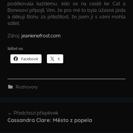
poděkovala každému, kdo se na cestě ke Cat a
Bonesovi připojil. Vím, že pro mě to byla úžasná jízda
a děkuji Bohu za příležitost, že jsem ji s vámi mohla
sdílet.
Zdroj:
jeanienefrost.com
Sdílet na:
Facebook
X
Rozhovory
Navigace
Předchozí příspěvek
pro
Cassandra Clare: Město z popela
příspěvek