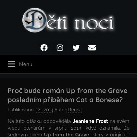
Přejít
k
obsahu
Děti
Facebook
Instagram
Twitter
Email
noci
Menu
Proč bude román Up from the Grave
posledním příběhem Cat a Bonese?
Publikováno:
12.1.2014
Autor:
Renča
Na tuto otázku odpověděla
Jeaniene Frost
na svém
webu čtenářům v srpnu 2013, když oznámila, že
sedmým dílem
Up from the Grave
, který v originále