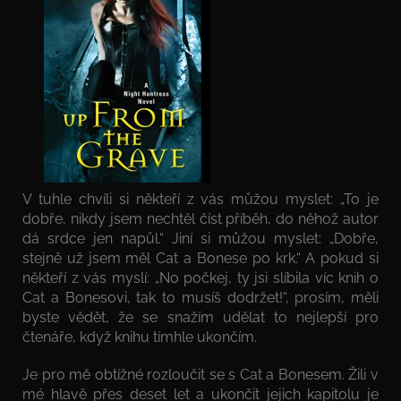
V tuhle chvíli si někteří z vás můžou myslet: „To je
dobře, nikdy jsem nechtěl číst příběh, do něhož autor
dá srdce jen napůl.“ Jiní si můžou myslet: „Dobře,
stejně už jsem měl Cat a Bonese po krk.“ A pokud si
někteří z vás myslí: „No počkej, ty jsi slíbila víc knih o
Cat a Bonesovi, tak to musíš dodržet!“, prosím, měli
byste vědět, že se snažím udělat to nejlepší pro
čtenáře, když knihu tímhle ukončím.
Je pro mě obtížné rozloučit se s Cat a Bonesem. Žili v
mé hlavě přes deset let a ukončit jejich kapitolu je