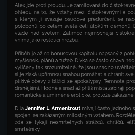
Alex jde proti proudu. Je zamilovaná do čistokrev
ohledu na to, že vztahy mezi čistokrevnými a po
s kterým ji svazuje osudové předurčení, se naop
polobohů po celém světě čelí útokům démonů. Dém
vládě nad světem. Zatímco nejmocnější čistokrevn
vnímá jako rostoucí hrozbu.
Příběh je až na bonusovou kapitolu napsaný z pohl
myšlenek, plánů a tužeb. Dívka se často chová neo
vylíčeny tak srozumitelně, že jsou snadno uvěřite
si je získá upřímnou snahou pomáhat a chránit své b
plíživé obavy z blížící se apokalypsy. Temnota pro
drsnějšími. Hodně a snad až příliš místa zabírají p
romantické a umírněně erotické, protože zakázané v
Díla
Jennifer L. Armentrout
mívají často jednoho
spojení se zakázaným milostným vztahem. Rozdělen
zda se týkají nesmrtelných strážců, chrličů, e
smrtelníky.