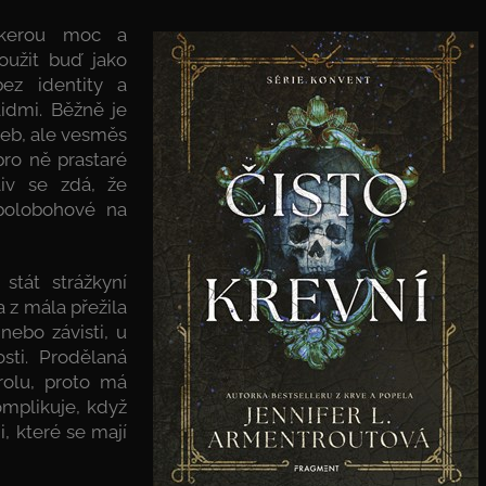
eškerou moc a
loužit buď jako
ez identity a
idmi. Běžně je
teb, ale vesměs
pro ně prastaré
liv se zdá, že
polobohové na
stát strážkyní
a z mála přežila
nebo závisti, u
sti. Prodělaná
rolu, proto má
omplikuje, když
, které se mají