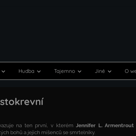
Hudba
Tajemno
Jiné
O w
istokrevní
vazuje na ten první, v kterém
Jennifer L. Armentrout
ých bohů a jejich míšenců se smrtelníky.