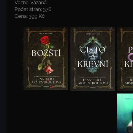
Vazba: vázaná
Počet stran: 376
Cena: 399 Kč
Jennifer L. Armentrout: Božští
Jennifer L. Armentrout: Čistokrevní
Jennifer L. Armentrout: Polokrevní
Jennifer L. Armentrout: Tajemné touhy