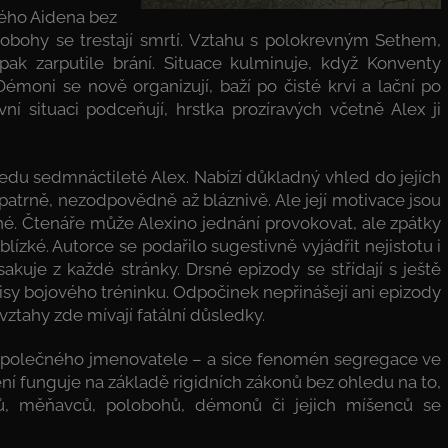
ného Aidena bez
lobohy se trestají smrtí. Vztahu s polokrevným Sethem,
ak zarputile brání. Situace kulminuje, když Konventy
oni se nově organizují, baží po čisté krvi a lační po
í situaci podceňují, hrstka prozíravých včetně Alex ji
edu sedmnáctileté Alex. Nabízí důkladný vhled do jejích
patrně, nezodpovědně až bláznivě. Ale její motivace jsou
lné. Čtenáře může Alexino jednání provokovat, ale zpátky
lízké. Autorce se podařilo sugestivně vyjádřit nejistotu i
sakuje z každé stránky. Drsné epizody se střídají s ještě
opisy bojového tréninku. Odpočinek nepřinášejí ani epizody
ztahy zde mívají fatální důsledky.
 společného jmenovatele – a sice fenomén segregace ve
í funguje na základě rigidních zákonů bez ohledu na to,
lfů, měňavců, polobohů, démonů či jejich míšenců se