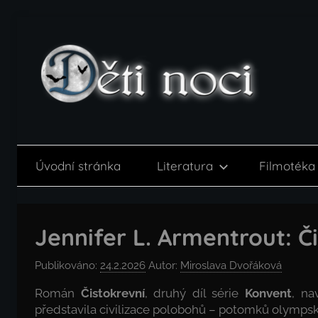
Přejít
k
obsahu
Děti
noci
Úvodní stránka
Literatura
Filmotéka
Jennifer L. Armentrout: Č
Publikováno:
24.2.2026
Autor:
Miroslava Dvořáková
Román
Čistokrevní
, druhý díl série
Konvent
, na
představila civilizace polobohů – potomků olympsk