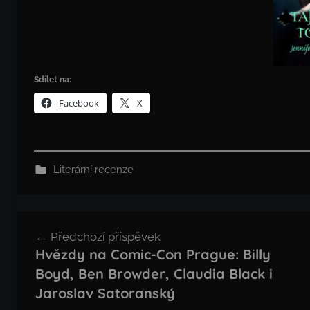
Sdílet na:
Facebook
X
Literární recenze
Navigace
Předchozí příspěvek
pro
Hvězdy na Comic-Con Prague: Billy
příspěvek
Boyd, Ben Browder, Claudia Black i
Jaroslav Satoranský