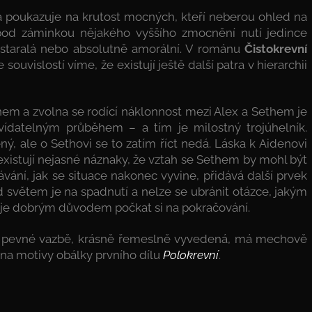
 poukazuje na krutost mocných, kteří neberou ohled na
 pod záminkou nějakého vyššího zmocnění nutí jedince
 zastaralá nebo absolutně amorální. V románu
Čistokrevní
souvislostí víme, že existují ještě další patra v hierarchii
nem a zvolna se rodící náklonnost mezi Alex a Sethem je
ídatelným průběhem – a tím je milostný trojúhelník.
ý, ale o Sethovi se to zatím říct nedá. Láska k Aidenovi
 existují nejasné náznaky, že vztah se Sethem by mohl být
vání, jak se situace nakonec vyvine, přidává další prvek
 světem je na spadnutí a nelze se ubránit otázce, jakým
 je dobrým důvodem počkat si na pokračování.
 v pevné vazbě, krásně řemeslně vyvedená, má mechově
 na motivy obálky prvního dílu
Polokrevní
.