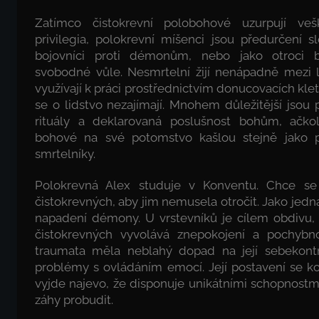
Zatímco čistokrevní polobohové uzurpují v
privilegia, polokrevní míšenci jsou předurčení s
bojovníci proti démonům, nebo jako otroci b
svobodné vůle. Nesmrtelní žijí nenápadně mezi l
využívají k práci prostřednictvím donucovacích kle
se o lidstvo nezajímají. Mnohem důležitější jsou 
rituály a deklarovaná poslušnost bohům, ačko
bohové na své potomstvo kašlou stejně jako 
smrtelníky.
Polokrevná Alex studuje v Konventu. Chce se 
čistokrevných, aby jim nemusela otročit. Jako jedn
napadení démony. U vrstevníků je cílem obdivu, 
čistokrevných vyvolává znepokojení a pochybno
traumata měla neblahý dopad na její sebekont
problémy s ovládáním emocí. Její postavení se k
vyjde najevo, že disponuje unikátními schopnostmi
záhy probudit.