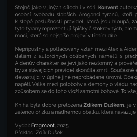
Stejně jako v jiných dílech i v sérii
Konvent
autorka
osobní svobodu slabších. Aroganci tyranů, kteří
k slepé poslušnosti pravidel, která jsou hloupá,
tyto tyrany reprezentují špičky čistokrevných, ale ze 
moci, která se nejspíše projeví v třetím díle.
Nepřípustný a potlačovaný vztah mezi Alex a Aide
dalším z autorčiných oblíbených námětů s předv
Aidenův charakter se jeví jako nezlomný a prověřen
by za stávajících pravidel skončila smrtí. Současně
devastující v úplně jiné neprobádané úrovni. Očeká
napětí. Válka mezi polobohy a démony o vládu nad
způsobem se do toho vloží samotní bohové. To vše
Kniha byla dobře přeložena
Zdíkem Duškem
, je
zelenou ořízku a nádhernou obálku, která navazuje
Vydal:
Fragment
, 2025
Překlad: Zdík Dušek