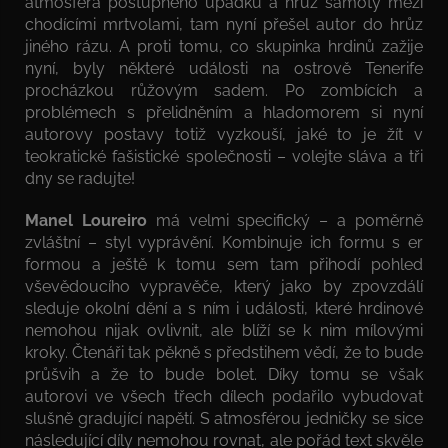
atmosféra postupného úpadku a hrůz samoty mezi
chodícími mrtvolami, tam nyní přešel autor do hrůz
jiného rázu. A proti tomu, co skupinka hrdinů zažije
nyní, byly některé události na ostrově Tenerife
procházkou růžovým sadem. Po zombících a
problémech s přelidněním a hladomorem si nyní
autorovy postavy totiž vyzkouší, jaké to je žít v
teokratické fašistické společnosti – volejte sláva a tři
dny se radujte!
Manel Loureiro
má velmi specifický – a poměrně
zvláštní – styl vyprávění. Kombinuje ich formu s er
formou a ještě k tomu sem tam přihodí pohled
vševědoucího vypravěče, který jako by zpovzdálí
sleduje okolní dění a s ním i události, které hrdinové
nemohou nijak ovlivnit, ale blíží se k nim mílovými
kroky. Čtenáři tak pěkně s předstihem vědí, že to bude
průšvih a že to bude bolet. Díky tomu se však
autorovi ve všech třech dílech podařilo vybudovat
slušně gradující napětí. S atmosférou jedničky se sice
následující díly nemohou rovnat, ale pořád text skvěle