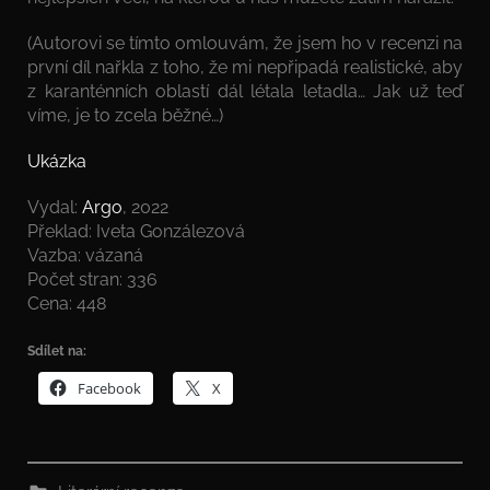
(Autorovi se tímto omlouvám, že jsem ho v recenzi na
první díl nařkla z toho, že mi nepřipadá realistické, aby
z karanténních oblastí dál létala letadla… Jak už teď
víme, je to zcela běžné…)
Ukázka
Vydal:
Argo
, 2022
Překlad: Iveta Gonzálezová
Vazba: vázaná
Počet stran: 336
Cena: 448
Sdílet na:
Facebook
X