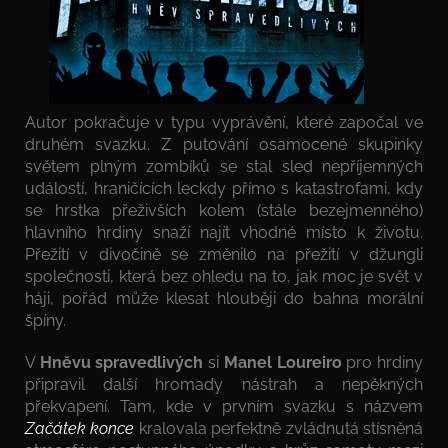
Autor pokračuje v typu vyprávění, které započal ve
druhém svazku. Z putování osamocené skupinky
světem plným zombíků se stal sled nepříjemných
událostí, hraničících leckdy přímo s katastrofami, kdy
se hrstka přeživších kolem (stále bezejmenného)
hlavního hrdiny snaží najít vhodné místo k životu.
Přežití v divočině se změnilo na přežití v džungli
společnosti, která bez ohledu na to, jak moc je svět v
háji, pořád může klesat hlouběji do bahna morální
špíny.
V
Hněvu spravedlivých
si
Manel Loureiro
pro hrdiny
připravil další hromady nástrah a nepěkných
překvapení. Tam, kde v prvním svazku s názvem
Začátek konce
kralovala perfektně zvládnutá stísněná