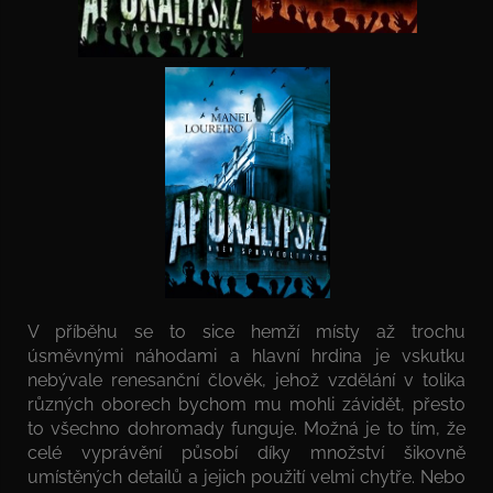
Hněv spravedlivých – vymodlený závěr trilogie
V příběhu se to sice hemží místy až trochu
úsměvnými náhodami a hlavní hrdina je vskutku
nebývale renesanční člověk, jehož vzdělání v tolika
různých oborech bychom mu mohli závidět, přesto
to všechno dohromady funguje. Možná je to tím, že
celé vyprávění působí díky množství šikovně
umístěných detailů a jejich použití velmi chytře. Nebo