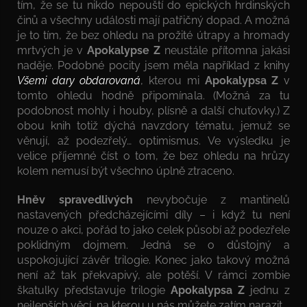
tím, že se tu nikdo nepouští do epických hrdinských
činů a všechny události mají patřičný dopad. A možná
je to tím, že bez ohledu na prožité útrapy a hromady
mrtvých je v
Apokalypse Z
neustále přítomna jakási
naděje. Podobné pocity jsem měla například z knihy
Všemi dary obdarovaná
, kterou mi
Apokalypsa Z
v
tomto ohledu hodně připomínala. (Možná za tu
podobnost mohly i houby, plísně a další chuťovky.) Z
obou knih totiž dýchá navzdory tématu, jemuž se
věnují, až podezřelý… optimismus. Ve výsledku je
velice příjemné číst o tom, že bez ohledu na hrůzy
kolem nemusí být všechno úplně ztraceno.
Hněv spravedlivých
nevybočuje z mantinelů
nastavených předcházejícími díly – i když tu není
nouze o akci, pořád to jako celek působí až podezřele
poklidným dojmem. Jedná se o důstojný a
uspokojující závěr trilogie. Konec jako takový možná
není až tak překvapivý, ale potěší. V rámci zombie
škatulky představuje trilogie
Apokalypsa Z
jednu z
nejlepších věcí, na kterou u nás můžete zatím narazit.