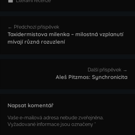
Literární recenze
Navigace
Předchozí příspěvek
pro
Taxidermistova milenka – milostná vzplanutí
mívají různá rozuzlení
příspěvek
Další příspěvek
Aleš Pitzmos: Synchronicita
Napsat komentář
Vaše e-mailová adresa nebude zveřejněna.
Vyžadované informace jsou označeny
*