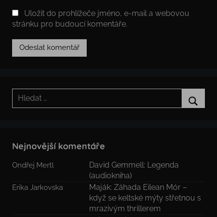
Uložit do prohlížeče jméno, e-mail a webovou
stránku pro budoucí komentáře.
Hledat:
Hledat
Nejnovější komentáře
David Gemmell: Legenda
Ondřej Mertl
(audiokniha)
Maják: Záhada Eilean Mór –
Erika Jarkovska
když se keltské mýty střetnou s
mrazivým thrillerem