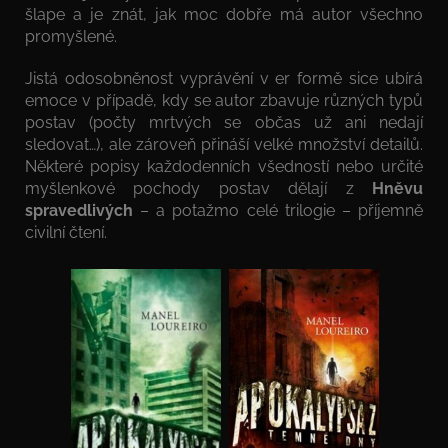
šlape a je znát, jak moc dobře má autor všechno
promyšlené.
Jistá odosobněnost vyprávění v er formě sice ubírá
emoce v případě, kdy se autor zbavuje různých typů
postav (počty mrtvých se občas už ani nedají
sledovat…), ale zároveň přináší velké množství detailů.
Některé popisy každodenních všedností nebo určité
myšlenkové pochody postav dělají z
Hněvu
spravedlivých
– a potažmo celé trilogie – příjemně
civilní čtení.
Manel Loureiro: Apokalypsa Z – Začátek konce
Manel Loureiro: Apokalypsa Z – Temné dny