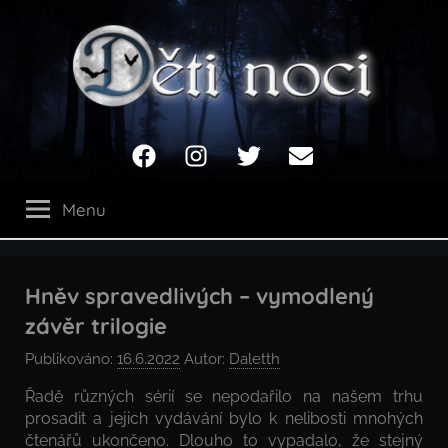
Přejít
k
obsahu
Děti
Facebook
Instagram
Twitter
Email
noci
Menu
Hněv spravedlivých – vymodlený
závěr trilogie
Publikováno:
16.6.2022
Autor:
Daletth
Řadě různých sérií se nepodařilo na našem trhu
prosadit a jejich vydávání bylo k nelibosti mnohých
čtenářů ukončeno. Dlouho to vypadalo, že stejný