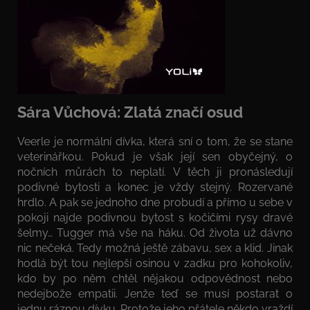
Sára Vůchová: Zlatá značí osud
Veerle je normální dívka, která sní o tom, že se stane
veterinářkou. Pokud je však její sen obyčejný, o
nočních můrách to neplatí. V těch ji pronásledují
podivné bytosti a konec je vždy stejný. Rozervané
hrdlo. A pak se jednoho dne probudí a přímo u sebe v
pokoji najde podivnou bytost s kočičími rysy dravé
šelmy… Tugger má vše na háku. Od života už dávno
nic nečeká. Tedy možná ještě zábavu, sex a klid. Jinak
hodlá být tou nejlepší osinou v zadku pro kohokoliv,
kdo by po něm chtěl nějakou odpovědnost nebo
nedejbože empatii. Jenže teď se musí postarat o
jednu ráznou dívku. Protože jeho přátele někdo vraždí