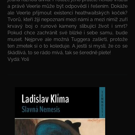
a právě Veerle může být odpovědí i řešením. Dokáže
ale Veerle přijmout existenci heathwaitských koček?
Tvorů, kteří žijí nepoznaní mezi námi a mezi nimiž zuří
krvavý boj o runové kameny slibující život i smrt?
Pokud chce zachránit své blízké i sebe samu, bude
muset. Nejprve ale možná Tuggera zaškrtí, protože
ten zmetek si o to koleduje. A jestli si myslí, že co se
škádlívá, to se rádo mívá, tak se šeredně plete!
Vydá: Yoli