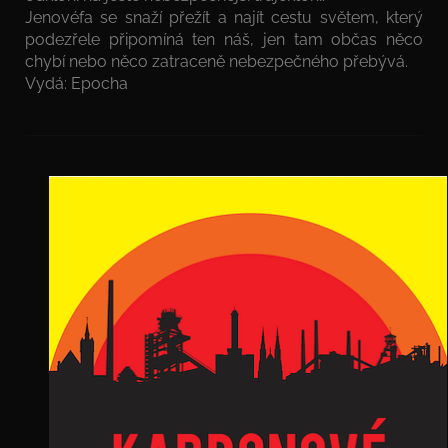
Jenovéfa se snaží přežít a najít cestu světem, který
podezřele připomíná ten náš, jen tam občas něco
chybí nebo něco zatraceně nebezpečného přebývá.
Vydá: Epocha