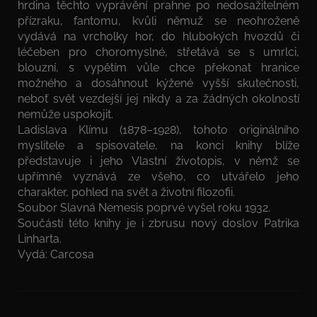
hrdina těchto vyprávění prahne po nedosažitelném
přízraku, fantomu, kvůli němuž se neohroženě
vydává na vrcholky hor, do hlubokých hvozdů či
léčeben pro choromyslné, střetává se s umrlci,
blouzní, s vypětím vůle chce překonat hranice
možného a dosáhnout kýžené vyšší skutečnosti,
neboť svět vezdejší jej nikdy a za žádných okolností
nemůže uspokojit.
Ladislava Klímu (1878–1928), tohoto originálního
myslitele a spisovatele, na konci knihy blíže
představuje i jeho Vlastní životopis, v němž se
upřímně vyznává ze všeho, co utvářelo jeho
charakter, pohled na svět a životní filozofii.
Soubor Slavná Nemesis poprvé vyšel roku 1932.
Součástí této knihy je i zbrusu nový doslov Patrika
Linharta.
Vydá: Carcosa