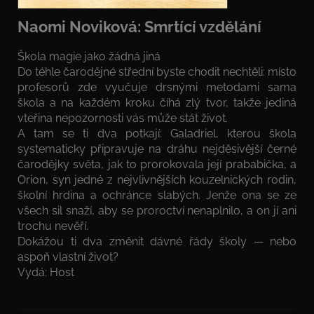
Naomi Noviková: Smrtící vzdělání
Škola magie jako žádná jiná
Do téhle čarodějné střední byste chodit nechtěli: místo
profesorů zde vyučuje drsnými metodami sama
škola a na každém kroku číhá zlý tvor, takže jediná
vteřina nepozornosti vás může stát život.
A tam se ti dva potkají: Galadriel, kterou škola
systematicky připravuje na dráhu nejděsivější černé
čarodějky světa, jak to prorokovala její prababička, a
Orion, syn jedné z nejvlivnějších kouzelnických rodin,
školní hrdina a ochránce slabých. Jenže ona se ze
všech sil snaží, aby se proroctví nenaplnilo, a on jí ani
trochu nevěří.
Dokážou ti dva změnit dávné řády školy — nebo
aspoň vlastní život?
Vydá: Host