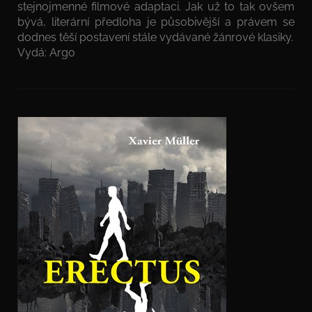
stejnojmenné filmové adaptaci. Jak už to tak ovšem
bývá, literární předloha je působivější a právem se
dodnes těší postavení stále vydávané žánrové klasiky.
Vydá: Argo