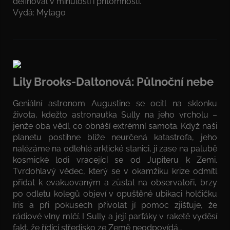
definoval v minulosti i přítomnosti.
Vydá: Mytago
Lily Brooks-Daltonová: Půlnoční nebe
Geniální astronom Augustine se ocitl na sklonku
života, kdežto astronautka Sully na jeho vrcholu –
jenže oba vědí, co obnáší extrémní samota. Když naši
planetu postihne blíže neurčená katastrofa, jeho
nalézáme na odlehlé arktické stanici, ji zase na palubě
kosmické lodi vracející se od Jupiteru k Zemi.
Tvrdohlavý vědec, který se v okamžiku krize odmítl
přidat k evakuovaným a zůstal na observatoři, brzy
po odletu kolegů objeví v opuštěné ubikaci holčičku
Iris a při pokusech přivolat jí pomoc zjišťuje, že
rádiové vlny mlčí. I Sully a její parťáky v raketě vyděsí
fakt, že řídící středisko ze Země neodpovídá…