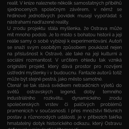
realit. V knize naleznete několik samostatných příběhů
sjednocených společným závěrem, v němž se
hrdinové jednotlivých povídek musejí vypořádat s
nástrahami nadřazené reality.
U zrodu projektu stála myšlenka, že Ostrava může
mít mnoho podob. Je to místo s bohatou historií a její
reálie samy o sobě vybízejí k experimentování. Autoři
se snaží svým osobitým způsobem poukázat nejen
na příslušnost k Ostravě, ale také na její kulturní a
sociální rozmanitost. V určitém ohledu tak vzniká
originální projekt, který dává prostor pro rozvíjení
ústřední myšlenky i v budoucnu. Fantazie autorů totiž
může být stejně pestrá, jako město samotné.
Čtenář se tak stává svědkem netradičních výletů do
světů ostravských legend, doby temného
industriálního rozkvětu, dynamického zrodu
společenských vrstev či palčivých problémů
pramenících v současnosti. I přes množství fiktivních
postav a různorodých událostí, je v příbezích takřka
hmatatelný dotyk historického odkazu, který Ostravu