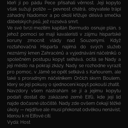
kteří jí po pádu Pece přísahali věrnost. Její kopyto
však sužují potíže — pevnost chátrá, obyvatele trápí
záhadný hladomor a po okolí křižuje děsivá smečka
ďábelských psů, jež rozsévá smrt.
Ve své tvrzi mezitím kapitán Bermudo osnuje plán, s
jehož pomocí se mají kavaleristi v zájmu hispartské
koruny zmocnit vlády nad Souzenými. Když
roztahovačná Hisparta najímá do svých služeb
neznámý kmen Zahracénů a vyjednávání náčelníků o
společném postupu kopyt selhává, ocitá se Nady a
její město na pokraji zkázy. Nady se rozhodne vyrazit
pro pomoc, v Jámě se opět setkává s Kaňourem, ale
také s proradným náčelníkem Orčích skvrn Boulem,
který se její pokusy o sjednocení kopyt pokouší zhatit.
Navzdory všem nástrahám se jí a jejímu kopytu
podaří dostat do zakázané země Elfů, kde její lid
najde dočasné útočiště. Nady zde ovšem čekají těžké
úkoly — nejdříve ale musí překonat odvěkou nenávist,
kterou k ní Elfové cítí.
Vydá: Host