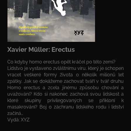
Xavier Müller: Erectus
Co kdyby homo erectus opět kráčel po této zemi?
Lidstvo je vystaveno zvláštnímu viru, který je schopen
vracet veškeré formy života o několik milionů let
zpátky. Jak se dokážeme zachovat tváří v tvář druhu
Homo erectus a zcela jinému způsobu chování a
uvažování? Kdo si nakonec zachová svou lidskost a
které skupiny privilegovaných se přikloní k
masakrování? Boj o záchranu lidského rodu i lidství
začíná…
Vydá: XYZ