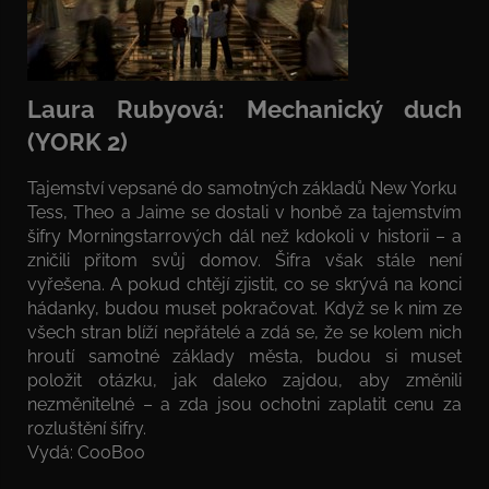
Laura Rubyová: Mechanický duch
(YORK 2)
Tajemství vepsané do samotných základů New Yorku
Tess, Theo a Jaime se dostali v honbě za tajemstvím
šifry Morningstarrových dál než kdokoli v historii – a
zničili přitom svůj domov. Šifra však stále není
vyřešena. A pokud chtějí zjistit, co se skrývá na konci
hádanky, budou muset pokračovat. Když se k nim ze
všech stran blíží nepřátelé a zdá se, že se kolem nich
hroutí samotné základy města, budou si muset
položit otázku, jak daleko zajdou, aby změnili
nezměnitelné – a zda jsou ochotni zaplatit cenu za
rozluštění šifry.
Vydá: CooBoo