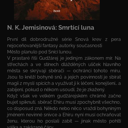
N. K. Jemisinová: Smrtící luna
První díl dobrodružné série Snová krev z pera
nejoceňovanější fantasy autorky současnosti
Město planulo pod Snící lunou.
V prastaré říši Gudžárej je jediným zákonem mír. Na
střechách a ve stínech dlážděných uliček hlavního
města se skrývají sběrači — ochránci tohoto míru.
Jsou to kněží bohyně snů a jejich povinností je sbírat
magii z myslí spících a využívat ji k léčení, konejšení… a
zabíjení, pokud o někom usoudí, že je zkažený.
Když však ve velkém gudžárejském chrámě začne
bujet spiknutí, sběrač Ehiru musí zpochybnit všechno,
co doposud zná. Někdo nebo něco vraždí bohyniným
jménem nevinné snivce a Ehiru nyní musí ochraňovat
ženu, kterou ho poslali zabít — jinak město pohltí
válka a zakázané čáry.