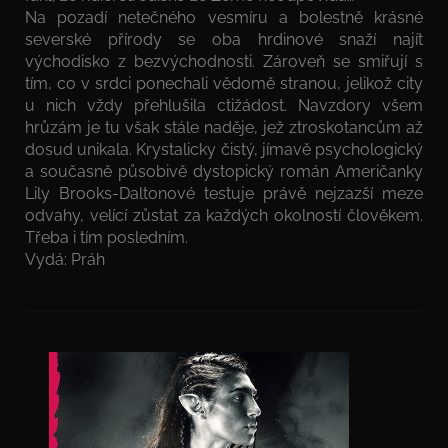
Na pozadí netečného vesmíru a bolestně krásné
severské přírody se oba hrdinové snaží najít
východisko z bezvýchodnosti. Zároveň se smiřují s
tím, co v srdci ponechali vědomě stranou, jelikož city
u nich vždy přehlušila ctižádost. Navzdory všem
hrůzám je tu však stále naděje, jež ztroskotancům až
dosud unikala. Krystalicky čistý, jímavě psychologický
a současně působivě dystopický román Američanky
Lily Brooks-Daltonové testuje právě nejzazší meze
odvahy, velící zůstat za každých okolností člověkem.
Třeba i tím posledním.
Vydá: Práh