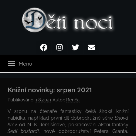
Přejít
k
obsahu
Děti
Facebook
Instagram
Twitter
Email
noci
Menu
Knižní novinky: srpen 2021
Publikováno:
1.8.2021
Autor:
Renča
V srpnu na čtenáře fantastiky čeká široká knižní
nabídka, například první díl dobrodružné série
Snová
krev
od N. K. Jemisinové, pokračování akční fantasy
Šedí bastardi
, nové dobrodružství Petera Granta,