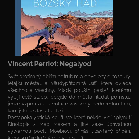
Vincent Perriot: Negalyod
Svět protínaný obřím potrubím a obydlený dinosaury,
létající města… a všudypřítomná „síť“, která ovládá
všechno a všechny. Mladý pouštní pastýř, kterému
vybijí celé stádo, odejde do města hledat pomstu…
jenže vzpoura a revoluce vás vždy nedovedou tam,
kam jste se dostat chtěli.
Postapokalyptická sci-fi, ve které někdo vidí splynutí
Dinotopie s Mad Maxem a jiný zase úchvatnou
výtvarnou poctu Moebiovi, přináší uzavřený příběh,
který si užije každý milovník sci-fi.