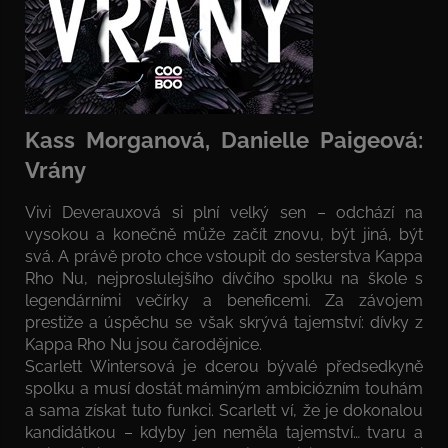
Kass Morganová, Danielle Paigeová:
Vrány
Vivi Deverauxová si plní velký sen – odchází na
vysokou a konečně může začít znovu, být jiná, být
svá. A právě proto chce vstoupit do sesterstva Kappa
Rho Nu, nejproslulejšího dívčího spolku na škole s
legendárními večírky a beneficemi. Za závojem
prestiže a úspěchu se však skrývá tajemství: dívky z
Kappa Rho Nu jsou čarodějnice.
Scarlett Wintersová je dcerou bývalé předsedkyně
spolku a musí dostát máminým ambiciózním touhám
a sama získat tuto funkci. Scarlett ví, že je dokonalou
kandidátkou – kdyby jen neměla tajemství… tvaru a