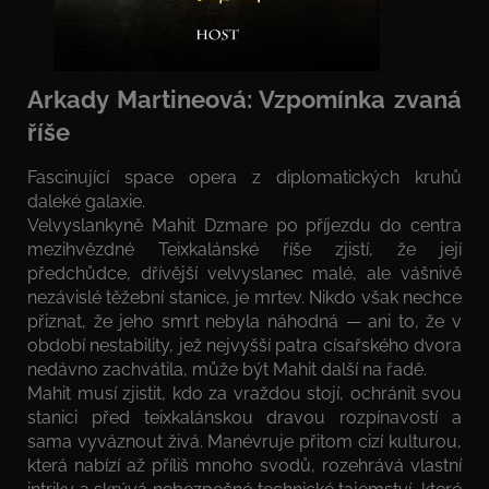
Arkady Martineová: Vzpomínka zvaná
říše
Fascinující space opera z diplomatických kruhů
daleké galaxie.
Velvyslankyně Mahit Dzmare po příjezdu do centra
mezihvězdné Teixkalánské říše zjistí, že její
předchůdce, dřívější velvyslanec malé, ale vášnivě
nezávislé těžební stanice, je mrtev. Nikdo však nechce
přiznat, že jeho smrt nebyla náhodná — ani to, že v
období nestability, jež nejvyšší patra císařského dvora
nedávno zachvátila, může být Mahit další na řadě.
Mahit musí zjistit, kdo za vraždou stojí, ochránit svou
stanici před teixkalánskou dravou rozpínavostí a
sama vyváznout živá. Manévruje přitom cizí kulturou,
která nabízí až příliš mnoho svodů, rozehrává vlastní