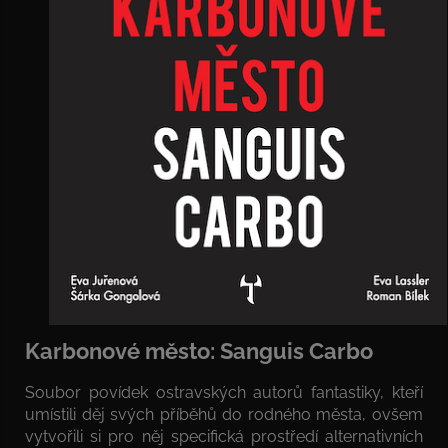
Karbonové město: Sanguis Carbo
Soubor povídek ostravských autorů fantastiky, kteří
umístili děj svých příběhů do rodného města, ovšem
vytvořili si pro něj specifická prostředí alternativních