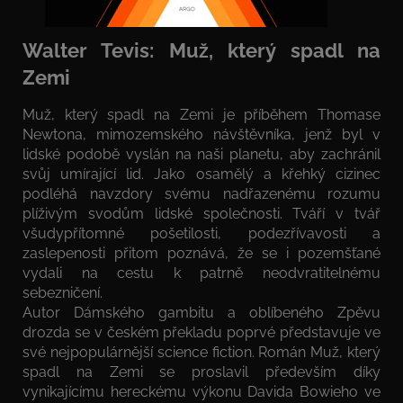
Walter Tevis: Muž, který spadl na
Zemi
Muž, který spadl na Zemi je příběhem Thomase
Newtona, mimozemského návštěvníka, jenž byl v
lidské podobě vyslán na naši planetu, aby zachránil
svůj umírající lid. Jako osamělý a křehký cizinec
podléhá navzdory svému nadřazenému rozumu
plíživým svodům lidské společnosti. Tváří v tvář
všudypřítomné pošetilosti, podezřívavosti a
zaslepenosti přitom poznává, že se i pozemšťané
vydali na cestu k patrně neodvratitelnému
sebezničení.
Autor Dámského gambitu a oblíbeného Zpěvu
drozda se v českém překladu poprvé představuje ve
své nejpopulárnější science fiction. Román Muž, který
spadl na Zemi se proslavil především díky
vynikajícímu hereckému výkonu Davida Bowieho ve