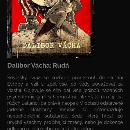
Dalibor Vácha: Rudá
Sovětský svaz se rozhodl proniknout do střední
Evropy a vzít si zpět vše, co vždy považoval za
vlastní. Objevuje se čím dál více jedinců nadaných
psychotronickými schopnostmi, ale stále nemají na
růžích ustláno, ba právě naopak. V oblasti odstavené
jaderné elektrárny Temelín se shromažďuje
nepochopitelná substance, šedá, která hrozí, že
urychlí všechny probíhající změny, nebo je dokonce
odkloní na ještě nebezpečnější trajektorii.