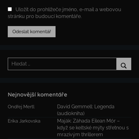
Uložit do prohlížeče jméno, e-mail a webovou
stránku pro budoucí komentáře.
Hledat:
Hledat
Nejnovější komentáře
David Gemmell: Legenda
Ondřej Mertl
(audiokniha)
Maják: Záhada Eilean Mór –
Erika Jarkovska
když se keltské mýty střetnou s
mrazivým thrillerem