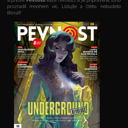
srpnové
Pevnosti
káže revoluci a je připravena toho
prozradit mnohem víc. Listujte a čtěte, nebudete
litovat!