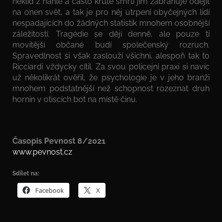
neklid z náhlé a často kruté smrti jim zabraňuje odejít
na onen svět, a tak je pro něj utrpení obyčejných lidí
nespadajících do žádných statistik mnohem osobnější
záležitostí. Tragédie se dějí denně, ale pouze ti
movitější občané budí společenský rozruch.
Spravedlnost si však zaslouží všichni, alespoň tak to
Ricciardi vždycky cítil. Za svou policejní praxi si navíc
už několikrát ověřil, že psychologie je v jeho branži
mnohem podstatnější než schopnost rozeznat druh
hornin v otiscích bot na místě činu.
Časopis Pevnost 8/2021
www.pevnost.cz
Sdílet na:
Facebook
X