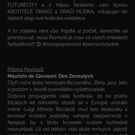
FUTURECITY a z Hlasu fandomu vám kynou
KROTITELÉ DRAKŮ a DRAČÍ HLÍDKA, vstupující do
dalších etap své hrdinské existence.
A to zdaleka není vše. Pojďte si počíst, nenechte se
přemlouvat, nová Pevnost je zase ve všech ohledech
fantastická!!! 😊 #casopispevnost #pevnostvladne
Příloha Pevnosti:
Maurizio de Giovanni: Den Zesnulých
Čtyři roční doby komisaře Ricciardiho. Zima, jaro, léto
a podzim v životě osamělého vyšetřovatele.
Dobová propaganda ráda tvrdívala, že na prahu
třicátých let minulého století se v Evropě umíralo
méně. Luigi Alfredo Ricciardi, muž bez klobouku a
komisař mobilní jednotky veřejné bezpečnosti v
Neapoli, by s tímto tvrzením ovšem rozhodně
nesouhlasil. Už od dětství vídá duše mrtvých, jejichž