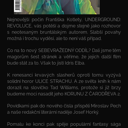
Nejnovější počin Františka Kotlety, UNDERGROUND:
REVOLUCE, vás potěší a dojme stejně jako rozhovor
s neotesaným bruntálským autorem. Slabší povahy
možná i trochu vyděsí, ale to není váš případ.
Co na to nový SEBEVRAŽEDNÝ ODDÍL? Dali jsme těm
magorům šest stránek a věříme, že jejich další film
bude stát za to. Však to jistí Idris Elba.
K renesanci krvavých slasherů oproti tomu vyzývá
solidní horor ULICE STRACHU. A ze světa knih k nám
dorazil na slovíčko Tad Williams, protože si již brzy
budeme moci nasadit jeho KORUNU Z ČARODŘEVA 2.
Povídkami pak do nového čísla přispěli Miroslav Pech
a naše redakční literární naděje Josef Horký.
Pomalu ke konci pak spěje populární fantasy sága