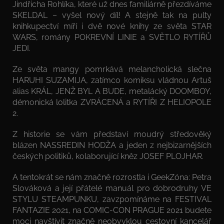
Jindřicha Rohlíka, které už dnes familiárně přezdíváme
SKELDAL – vyšel nový díl! A stejně tak na pulty
knihkupectví míří i dvě nové knihy ze světa STAR
WARS, romány POKREVNÍ LINIE a SVĚTLO RYTÍŘŮ
JEDI.
Ze světa mangy pomrkává melancholická slečna
HARUHI SUZAMIJA, zatímco komiksu vládnou Artuš
alias KRÁL, JENŽ BYL A BUDE, metalácký DOOMBOY,
démonická lolitka ZVRÁCENÁ a RYTÍŘI Z HELIOPOLE
2.
Z historie se vám představí moudrý středověký
blázen NASSREDIN HODŽA a jeden z nejbizarnějších
českých politiků, kolaborující kněz JOSEF PLOJHAR.
A tentokrát se nám značně rozrostla i GeekZóna: Petra
Slováková a její přátelé manuál pro dobrodruhy VE
STYLU STEAMPUNKU, zavzpomínáme na FESTIVAL
FANTAZIE 2021, na COMIC-CON PRAGUE 2021 budete
moci navštívit značně neobvyklou cestovní kancelář