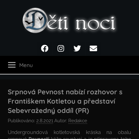
Přejít
k
obsahu
Děti
Facebook
Instagram
Twitter
Email
noci
Menu
Srpnová Pevnost nabízí rozhovor s
Františkem Kotletou a představí
Sebevražedný oddíl (PR)
Publikováno:
2.8.2021
Autor:
Redakce
Undergroundová kotletovská kráska na obalu