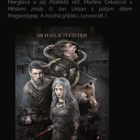
Merglová a její
Prokletá věž
, Martina Čekalová s
Městem zrady
či Jan Urban s pátým dílem
Pragocalypsy
. A možná přijde i… Lovecraft :)