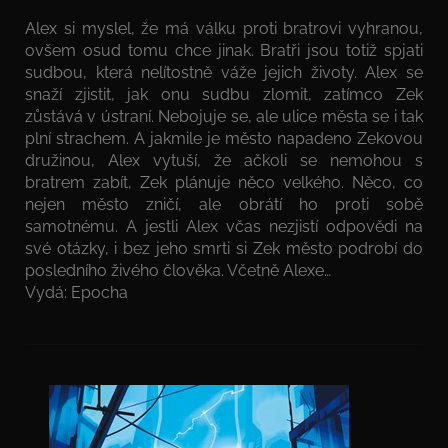
Alex si myslel, že má válku proti bratrovi vyhranou,
ovšem osud tomu chce jinak. Bratři jsou totiž spjati
sudbou, která nelítostně váže jejich životy. Alex se
snaží zjistit, jak onu sudbu zlomit, zatímco Zek
zůstává v ústraní. Nebojuje se, ale ulice města se i tak
plní strachem. A jakmile je město napadeno Zekovou
družinou, Alex vytuší, že ačkoli se nemohou s
bratrem zabít, Zek plánuje něco velkého. Něco, co
nejen město zničí, ale obrátí ho proti sobě
samotnému. A jestli Alex včas nezjistí odpovědi na
své otázky, i bez jeho smrti si Zek město podrobí do
posledního živého člověka. Včetně Alexe…
Vydá: Epocha