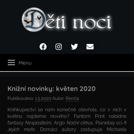
Přejít
k
obsahu
Děti
Facebook
Instagram
Twitter
Email
noci
Menu
Knižní novinky: květen 2020
Publikováno:
1.5.2020
Autor:
Renča
Knihkupectví se nám konečně otevřela, co v nich v
květnu najdeme nového? Fantom Print nabídne
fantasy
Nespasitelní
, Argo
Noční cirkus
, Planeta9 sci-fi
Jejich moře
. Domácí autory zastupuje Michaela