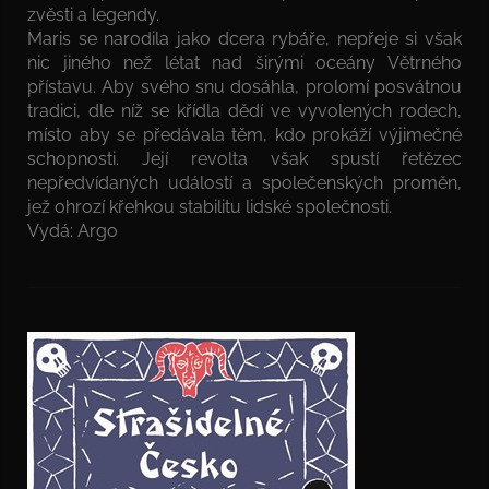
zvěsti a legendy.
Maris se narodila jako dcera rybáře, nepřeje si však
nic jiného než létat nad širými oceány Větrného
přístavu. Aby svého snu dosáhla, prolomí posvátnou
tradici, dle níž se křídla dědí ve vyvolených rodech,
místo aby se předávala těm, kdo prokáží výjimečné
schopnosti. Její revolta však spustí řetězec
nepředvídaných událostí a společenských proměn,
jež ohrozí křehkou stabilitu lidské společnosti.
Vydá: Argo