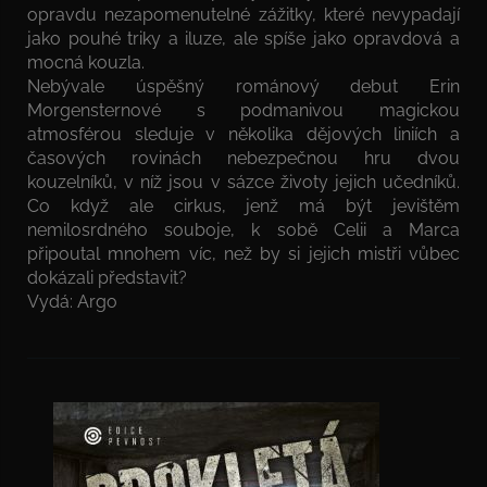
opravdu nezapomenutelné zážitky, které nevypadají
jako pouhé triky a iluze, ale spíše jako opravdová a
mocná kouzla.
Nebývale úspěšný románový debut Erin
Morgensternové s podmanivou magickou
atmosférou sleduje v několika dějových liniích a
časových rovinách nebezpečnou hru dvou
kouzelníků, v níž jsou v sázce životy jejich učedníků.
Co když ale cirkus, jenž má být jevištěm
nemilosrdného souboje, k sobě Celii a Marca
připoutal mnohem víc, než by si jejich mistři vůbec
dokázali představit?
Vydá: Argo