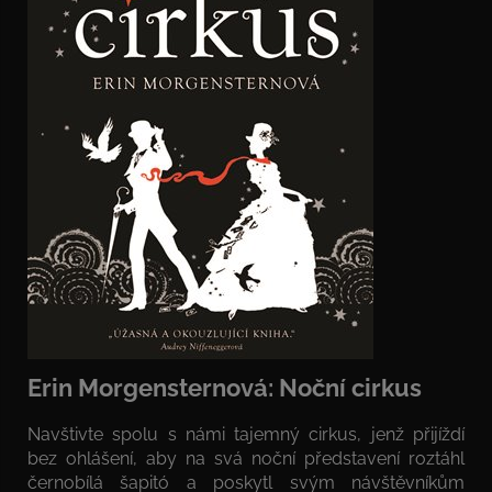
Erin Morgensternová: Noční cirkus
Navštivte spolu s námi tajemný cirkus, jenž přijíždí
bez ohlášení, aby na svá noční představení roztáhl
černobílá šapitó a poskytl svým návštěvníkům