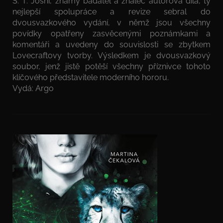
S. T. Joshi, známý badatel a znalec autorova díla, ty
nejlepší spolupráce a revize sebral do
dvousvazkového vydání, v němž jsou všechny
povídky opatřeny zasvěcenými poznámkami a
komentáři a uvedeny do souvislosti se zbytkem
Lovecraftovy tvorby. Výsledkem je dvousvazkový
soubor, jenž jistě potěší všechny příznivce tohoto
klíčového představitele moderního hororu.
Vydá: Argo