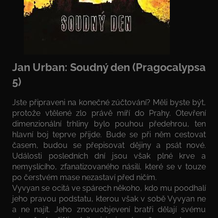
Jan Urban: Soudný den (Pragocalypsa
5)
Jste připraveni na konečné zúčtování? Měli byste být,
protože vtělené zlo právě míří do Prahy. Otevření
dimenzionální trhliny bylo pouhou předehrou, ten
hlavní boj teprve přijde. Bude se při něm cestovat
časem, budou se přepisovat dějiny a psát nové.
Události posledních dní jsou však plné krve a
nemyslícího, zfanatizovaného násilí, které se v touze
po čerstvém mase nezastaví před ničím.
Vyvyan se ocitá ve spárech někoho, kdo mu poodhalí
jeho pravou podstatu, kterou však v sobě Vyvyan ne
a ne najít. Jeho znovuobjevení bratři dělají svému