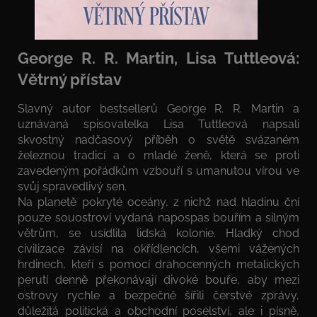
George R. R. Martin, Lisa Tuttleová:
Větrný přístav
Slavný autor bestsellerů George R. R. Martin a
uznávaná spisovatelka Lisa Tuttleová napsali
skvostný nadčasový příběh o světě svázaném
železnou tradicí a o mladé ženě, která se proti
zavedeným pořádkům vzbouří s umanutou vírou ve
svůj spravedlivý sen.
Na planetě pokryté oceány, z nichž nad hladinu ční
pouze souostroví vydaná napospas bouřím a silným
větrům, se usídlila lidská kolonie. Hladký chod
civilizace závisí na okřídlencích, všemi vážených
hrdinech, kteří s pomocí drahocenných metalických
perutí denně překonávají divoké bouře, aby mezi
ostrovy rychle a bezpečně šířili čerstvé zprávy,
důležitá politická a obchodní poselství, ale i písně,