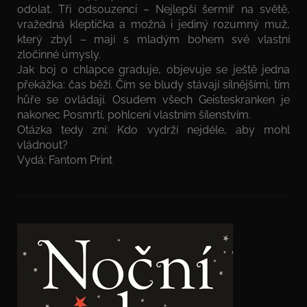
odolat. Tři odsouzenci – Nejlepší šermíř na světě,
vražedná kleptička a možná i jediný rozumný muž,
který zbyl – mají s mladým bohem své vlastní
zločinné úmysly.
Jak boj o chlapce graduje, objevuje se ještě jedna
překážka: čas běží. Čím se bludy stávají silnějšími, tím
hůře se ovládají. Osudem všech Geisteskranken je
nakonec Posmrtí, pohlcení vlastním šílenstvím.
Otázka tedy zní: Kdo vydrží nejdéle, aby mohl
vládnout?
Vydá: Fantom Print