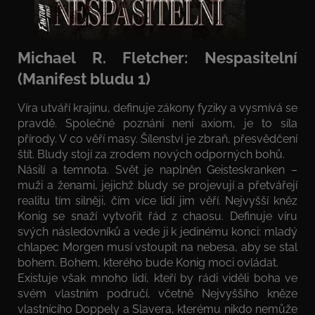
Michael R. Fletcher: Nespasitelní
(Manifest bludu 1)
Víra utváří krajinu, definuje zákony fyziky a vysmívá se
pravdě. Společné poznání není axiom, je to síla
přírody. V co věří masy. Šílenství je zbraň, přesvědčení
štít. Bludy stojí za zrodem nových odporných bohů.
Násilí a temnota. Svět je naplněn Geisteskranken –
muži a ženami, jejichž bludy se projevují a přetvářejí
realitu tím silněji, čím více lidí jim věří. Nejvyšší kněz
Konig se snaží vytvořit řád z chaosu. Definuje víru
svých následovníků a vede ji k jedinému konci: mladý
chlapec Morgen musí vstoupit na nebesa, aby se stal
bohem. Bohem, kterého bude Konig moci ovládat.
Existuje však mnoho lidí, kteří by rádi viděli boha ve
svém vlastním područí, včetně Nejvyššího kněze
vlastnícího Doppely a Slavera, kterému nikdo nemůže