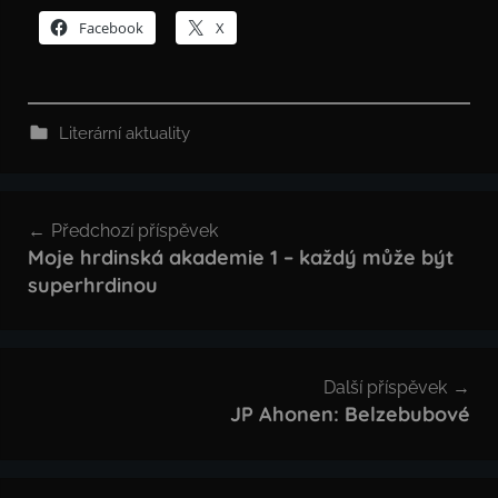
Facebook
X
Literární aktuality
Navigace
Předchozí příspěvek
pro
Moje hrdinská akademie 1 – každý může být
superhrdinou
příspěvek
Další příspěvek
JP Ahonen: Belzebubové