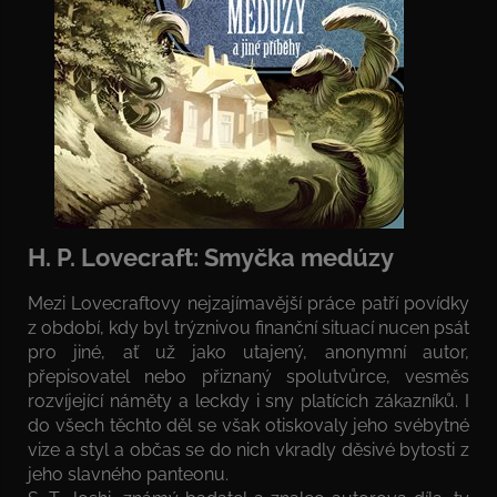
H. P. Lovecraft: Smyčka medúzy
Mezi Lovecraftovy nejzajímavější práce patří povídky
z období, kdy byl trýznivou finanční situací nucen psát
pro jiné, ať už jako utajený, anonymní autor,
přepisovatel nebo přiznaný spolutvůrce, vesměs
rozvíjející náměty a leckdy i sny platících zákazníků. I
do všech těchto děl se však otiskovaly jeho svébytné
vize a styl a občas se do nich vkradly děsivé bytosti z
jeho slavného panteonu.