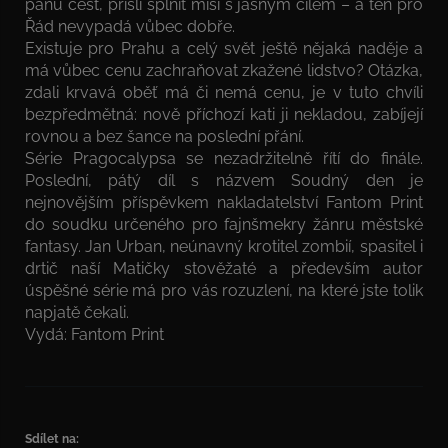
pánu čest, přišli splnit misi s jasným cílem – a ten pro
Řád nevypadá vůbec dobře.
Existuje pro Prahu a celý svět ještě nějaká naděje a
má vůbec cenu zachraňovat zkažené lidstvo? Otázka,
zdali krvavá oběť má či nemá cenu, je v tuto chvíli
bezpředmětná: nově příchozí kati ji nekladou, zabíjejí
rovnou a bez šance na poslední přání.
Série Pragocalypsa se nezadržitelně řítí do finále.
Poslední, pátý díl s názvem Soudný den je
nejnovějším příspěvkem nakladatelství Fantom Print
do soudku určeného pro fajnšmekry žánru městské
fantasy. Jan Urban, neúnavný krotitel zombií, spasitel i
drtič naší Matičky stověžaté a především autor
úspěšné série má pro vás rozuzlení, na které jste tolik
napjatě čekali.
Vydá: Fantom Print
Sdílet na: