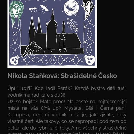
Nikola Staňková: Strašidelné Česko
Úpí i upíři? Kde řádil Pérák? Každé bystré dítě tuší,
vodník má rád kafe s duší!
Už se bojíte? Máte proč! Na cestě na nejtajemnější
místa na vás číhá upír Myslata, Bílá i Černá paní,
Klempera, čert či vodník, což je, jak zjistíte, taky
vlastně čert. Ale takový, co se nepropadl pod zem do
pekla, ale do rybníka či řeky. A ne všechny strašidelné