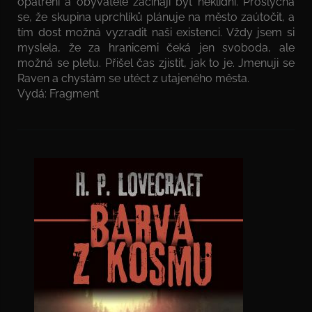
opatření a obyvatelé začínají být neklidní. Proslýchá
se, že skupina uprchlíků plánuje na město zaútočit, a
tím dost možná vyzradit naši existenci. Vždy jsem si
myslela, že za hranicemi čeká jen svoboda, ale
možná se pletu. Přišel čas zjistit, jak to je. Jmenuji se
Raven a chystám se utéct z utajeného města.
Vydá: Fragment