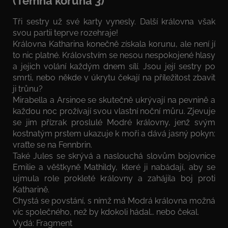
(Temná koruna 3)
Tři sestry už své karty vynesly. Další královna však
svou partii teprve rozehraje!
Královna Katharina konečně získala korunu, ale není jí
to nic platné. Královstvím se nesou nespokojené hlasy
a jejich volání každým dnem sílí. Jsou její sestry po
smrti, nebo někde v úkrytu čekají na příležitost zbavit
ji trůnu?
Mirabella a Arsinoe se skutečně ukrývají na pevnině a
každou noc prožívají svou vlastní noční můru. Zjevuje
se jim přízrak proslulé Modré královny, jenž svým
kostnatým prstem ukazuje k moři a dává jasný pokyn:
vraťte se na Fennbrin.
Také Jules se skrývá a naslouchá slovům bojovnice
Emilie a věštkyně Mathildy, které ji nabádají, aby se
ujmula role prokleté královny a zahájila boj proti
Katharině.
Chystá se povstání, s nímž má Modrá královna možná
víc společného, než by kdokoli hádal… nebo čekal.
Vydá: Fragment