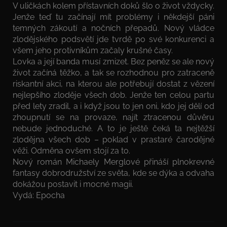
V uličkách kolem přístavních doků šlo o život vždycky.
Jenže teď tu začínají mít problémy i někdejší páni
temných zákoutí a nočních přepadů. Nový vládce
zlodějského podsvětí jde tvrdě po své konkurenci a
všem jeho protivníkům začaly krušné časy.
Lovka a její banda musí zmizet. Bez peněz se ale nový
život začíná těžko, a tak se rozhodnou pro zatraceně
riskantní akci, na kterou ale potřebují dostat z vězení
nejlepšího zloděje všech dob. Jenže ten celou partu
před lety zradil, a i když jsou to jen oni, kdo jej dělí od
zhoupnutí se na provaze, najít ztracenou důvěru
nebude jednoduché. A to je ještě čeká ta nejtěžší
zlodějna všech dob – poklad v prastaré čarodějné
věži. Odměna ovšem stojí za to.
Nový román Michaely Merglové přináší plnokrevné
fantasy dobrodružství ze světa, kde se dýka a odvaha
dokážou postavit i mocné magii.
Vydá: Epocha