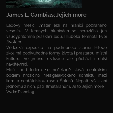
James L. Cambias: Jejich moře
Ledový měsíc Ilmatar leží na hranici poznaného
vesmíru. V temných hlubinách se nerozléhá jen
všudypřítomné praskání ledu. Hluboká temnota kypí
životem.
Vědecká expedice na podmořské stanici Hitode
zkoumá podivuhodné formy života i prastarou místní
kulturu. Ve jménu civilizace ale přichází i další
návštěvníci.
Moře pod ledem se nečekaně stává centrálním
bodem hrozícího mezigalaktického konfliktu mezi
lidmi a nepřátelskou rasou Šolenů. Nepatří však ani
jednomu z nich, patří Ilmatařanům. Je to Jejich moře.
Vydá: Planeta9