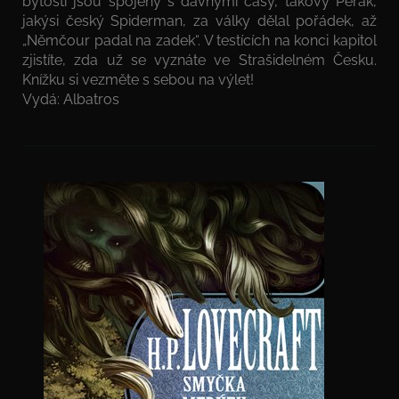
bytosti jsou spojeny s dávnými časy, takový Pérák,
jakýsi český Spiderman, za války dělal pořádek, až
„Němčour padal na zadek“. V testících na konci kapitol
zjistíte, zda už se vyznáte ve Strašidelném Česku.
Knížku si vezměte s sebou na výlet!
Vydá: Albatros