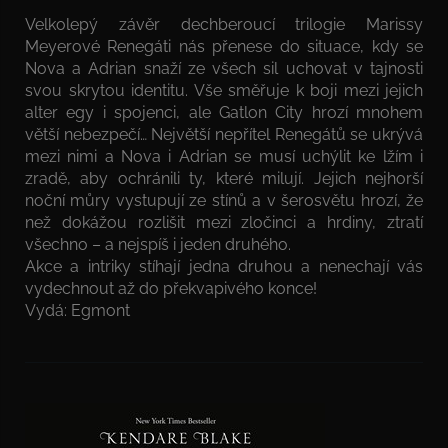
Velkolepý závěr dechberoucí trilogie Marissy
Meyerové Renegáti nás přenese do situace, kdy se
Nova a Adrian snaží ze všech sil uchovat v tajnosti
svou skrytou identitu. Vše směřuje k boji mezi jejich
alter egy i spojenci, ale Gatlon City hrozí mnohem
větší nebezpečí… Největší nepřítel Renegátů se ukrývá
mezi nimi a Nova i Adrian se musí uchýlit ke lžím i
zradě, aby ochránili ty, které milují. Jejich nejhorší
noční můry vystupují ze stínů a v šerosvětu hrozí, že
než dokážou rozlišit mezi zločinci a hrdiny, ztratí
všechno – a nejspíš i jeden druhého.
Akce a intriky stíhají jedna druhou a nenechají vás
vydechnout až do překvapivého konce!
Vydá: Egmont