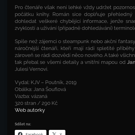
Pro čtenáře však není lehké vždy udržet pozornos
počátku knihy. Román sice doplňuje přehledný s
dohledat veškeré chybějící informace, jenže sn
zvyklostí a užívání (případně dohledávání) terminolo
Spíše než zájemci o steampunk nebo akční fanta
náročnější čtenáři, kteří mají rádi spletité příb
zároveň se rádi dozvědí něco nového. A také všichni,
tak přebal se všemi detaily a vnitřní mapou od
Jan
Julesi Vernovi.
Vydal: KJV – Poutník, 2019
Obálka: Jana Šouflová
Vazba: vázaná
320 stran / 290 Kč
Web autorky
Sdílet na:
Facebook
X