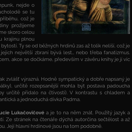
punk, nejde o
ducholodě se tu
 příběhu, což je
diny prožijeme
eme skoro celou
u krajinu plnou
tostí. Ty se od běžných hrdinů zas až tolik neliší, což je
 jejich největší zbraní bývá lest… nebo třeba fanatizmus.
cem, akce se dočkáme, především v závěru knihy je jí víc
ijak zvlášť výrazná. Hodně sympatický a dobře napsaný je
bálky), určitě rozepsanější mohla být postava padoucha
y určitě přidalo na čtivosti). V kontrastu s chladem a
omantická a jednoduchá dívka Padma.
ucie Lukačovičové
a je to na něm znát. Použitý jazyk a
tí. Ze stránek na čtenáře dýchá autorčina sečtělost a až
u. Její hlavní hrdinové jsou na tom podobně.