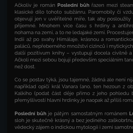
Ačkoliv je román
Poslední bůh
řazen mezi steam
klasické dílo tohoto subžánru. Paromobily či vz
objevují jen v uvěřitelné míře, tak aby posloužily
příjemné. Mnohem více času s hrdiny a antihr
nohama na zemi, a to ne ledajaké zemi. Procestuj
Indii až po svahy Himálaje, krásnou a romanticko
paláců, nepřeberného množství cizinců i mytických by
další pozitivum knihy – vystupují docela civilně a
Ačkoli mezi sebou bojují především speciálním tan
než dost.
Co se postav týká, jsou tajemné, žádná ale není n
například opičí král Vanara (ano, ten hezoun z o
Kalkiho (podat část děje přímo z jeho pohledu b
přemýšlivostí hlavní hrdinky je naopak až příliš r
Poslední bůh
je pátým samostatným románem
L
sloh je skutečně krásný a bez jediného zaškobrtnu
vědecký zájem o indickou mytologii i zemi samotno