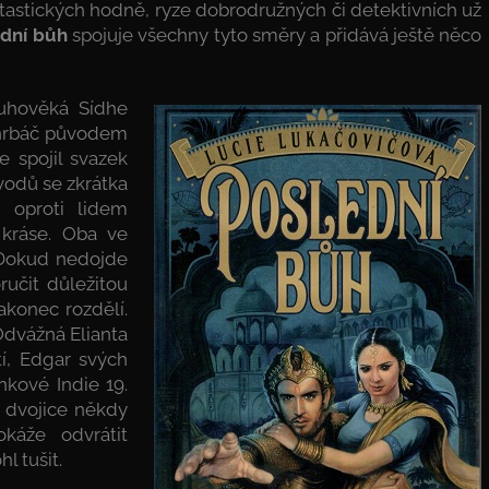
tastických hodně, ryze dobrodružných či detektivních už
ední bůh
spojuje všechny tyto směry a přidává ještě něco
ouhověká Sídhe
ý hrbáč původem
e spojil svazek
vodů se zkrátka
e oproti lidem
 kráse. Oba ve
. Dokud nedojde
učit důležitou
akonec rozdělí.
Odvážná Elianta
tí, Edgar svých
kové Indie 19.
e dvojice někdy
káže odvrátit
l tušit.