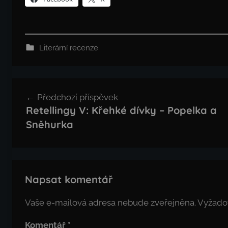
Literární recenze
Navigace
Předchozí příspěvek
pro
Retellingy V: Křehké dívky – Popelka a
příspěvek
Sněhurka
Napsat komentář
Vaše e-mailová adresa nebude zveřejněna.
Vyžado
Komentář
*