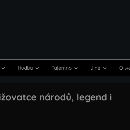
Hudba
Tajemno
Jiné
O w
řižovatce národů, legend i