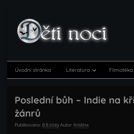
Přejít
k
obsahu
Děti
noci
Úvodní stránka
Literatura
Filmotéka
Poslední bůh – Indie na k
žánrů
Publikováno:
8.8.2019
Autor:
Kristina