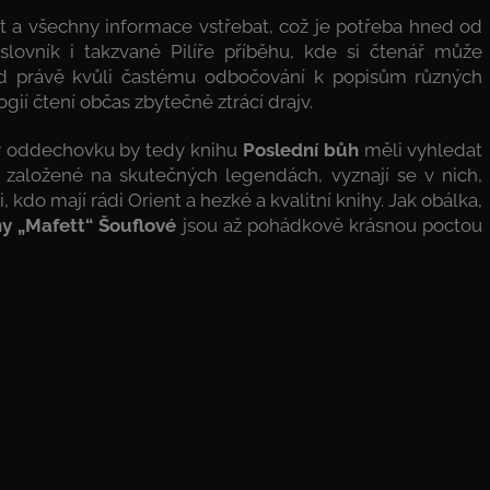
t a všechny informace vstřebat, což je potřeba hned od
lovník i takzvané Pilíře příběhu, kde si čtenář může
ad právě kvůli častému odbočování k popisům různých
gií čtení občas zbytečně ztrácí drajv.
sy oddechovku by tedy knihu
Poslední bůh
měli vyhledat
ěhy založené na skutečných legendách, vyznají se v nich,
 kdo mají rádi Orient a hezké a kvalitní knihy. Jak obálka,
y „Mafett“ Šouflové
jsou až pohádkově krásnou poctou