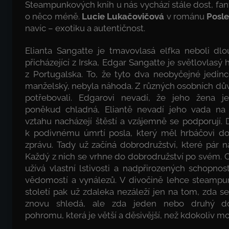
Steampunkových knih u nás vychází stále dost, fan
o něco méně.
Lucie Lukačovičová
v románu
Posl
navíc – exotiku a autentičnost.
Elianta Sangatte je tmavovlasá elfka neboli dl
přicházející z Irska, Edgar Sangatte je světlovlas
z Portugalska. To, že tyto dva neobyčejné jedinc
manželský, nebyla náhoda. Z různých osobních dů
potřebovali. Edgarovi nevadí, že jeho žena j
poněkud chladná, Eliantě nevadí jeho vada na
vztahu nacházejí štěstí a vzájemně se podporují
k podivnému úmrtí posla, který měl hrbáčovi dor
zprávu. Tady už začíná dobrodružství, které pár n
Každý z nich se vrhne do dobrodružství po svém. 
užívá vlastní lstivosti a nadpřirozených schopnos
vědomostí a vynálezů. V divočině lehce steampun
století pak už zdaleka nezáleží jen na tom, zda s
znovu shledá, ale zda jeden nebo druhý do
pohromu, která je větší a děsivější, než kdokoliv moh