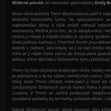
Stříbrné perutě
od německé spisovatelky
Emily B
Skoro šestnáctiletá Thorn Blackwellová patří k ne
školního běžeckého týmu. Se spolužačkami se 
reprezentaci školy a nijak zvlášť netouží oslavit
narozeniny. Možná je to tím, že je adoptovaná, i kd
rodina ji miluje a mladší bráška je správný sprate
Snad jedinou kaňkou v Thornině životě jsou občas
bolesti v zádech, jako kdyby se jí ze zad chtělo n
toho se jí nějak často začne do života plést spoluž
partou, které děvčata z běžeckého týmu přezdívají S
Thorn by byla obyčejná dospívající dívka, kdyby ne
je polobytost a že by vůbec neměla být naživu. Zat
Stíny snaží Thorn chránit, nebezpečí jí hrozí od 
londýnských Stříbrných perutí Kanea Yorka a jeh
Luciena. V Thorn se začíná probouzet nadpřiroz
zavedené pořádky by se mohly pořádně otřást v zá
Národ Stříbrných perutí, jehož členové díky kříd