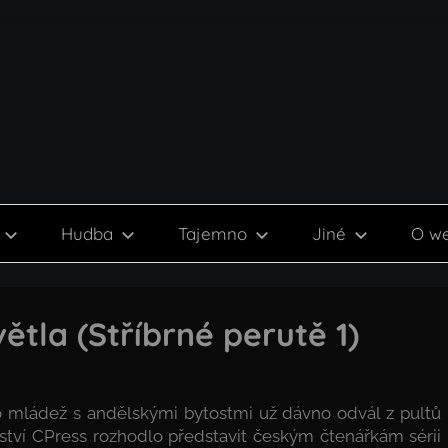
Hudba
Tajemno
Jiné
O w
ětla (Stříbrné perutě 1)
ro mládež s andělskými bytostmi už dávno odvál z pultů
lství CPress rozhodlo představit českým čtenářkám sérii