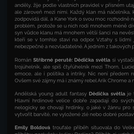
anděly, žije podle vlastních pravidel v přísném uta
ale zároveň mezi nimi. Každý klan má náčelníka,
zodpovídá dál, a Kane York o svou moc rozhodně nec
problém, protože se u nich rodí mnohem méně dív
syn vůdce klanu má mnohem větší šanci na nevěstu
kteří se v tomhle staví na odpor. Vztahy s lidm
nebezpečné a nezvladatelné. A jedním z takových 
Román
Stříbrné perutě: Dědička světla
si vystač
trojúhelník, ale spíš čtyřúhelník mezi Thorn, Luci
emoce, ale i politika a intriky. Nic není předem 
Ovšem své zájmy má i známý rebel Arik Chrome a mo
Andělská young adult fantasy
Dědička světla
je 
Hlavní hrdinové velice dobře zapadají do svých 
nelogicky se chovají hrdinky, o jaké v žánru pro
vytvořit barvité, ne vyložené zlé nebo dobré postavy
Emily Boldová
troufale příběh situovala do Vel