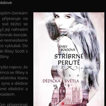
oldové
.
jlepším členkám
připravuje na
 své blížící se
yž její náhradní
k-šmírák-bonzák.
né nesnesitelné
ěco vyklubat. Do
ák Riley Scott s
tíny.
vyšlo najevo, že
ímco se Riley a
náčelníka klanu
o syna a dědice
ené dědictví a
kladech.
lům připomínají