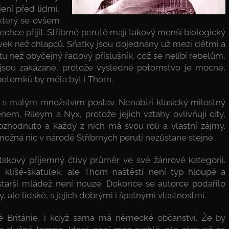
jení před lidmi,
 který se ovšem
hce přijít. Stříbrné perutě mají takový menší biologický
ek než chlapců. Sňatky jsou dojednány už mezi dětmi a
 než obyčejný řadový příslušník, což se nelíbí rebelům,
i jsou zakázané, protože výsledné potomstvo je mocné,
potomků by měla být i Thorn.
í s malým množstvím postav. Nenabízí klasický milostný
enem, Rileym a Nyx, protože jejich vztahy ovlivňují city,
rozhodnuto a každý z nich má svou roli a vlastní zájmy.
žná nic v národě Stříbrných perutí nezůstane stejné.
takový příjemný čtivý průměr ve své žánrové kategorii.
klišé-škatulek, ale Thorn naštěstí není typ hloupé a
 starší mládež není nouze. Dokonce se autorce podařilo
, ale lidské, s jejich dobrými i špatnými vlastnostmi.
ké Británie, i když sama má německé občanství. Že by