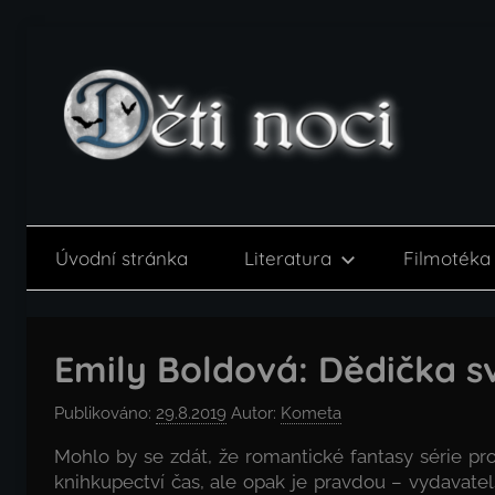
Přejít
k
obsahu
Děti
noci
Úvodní stránka
Literatura
Filmotéka
Emily Boldová: Dědička sv
Publikováno:
29.8.2019
Autor:
Kometa
Mohlo by se zdát, že romantické fantasy série p
knihkupectví čas, ale opak je pravdou – vydavate