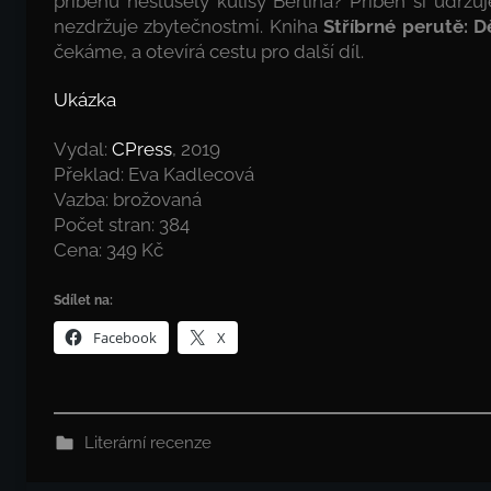
příběhu neslušely kulisy Berlína? Příběh si udrž
nezdržuje zbytečnostmi. Kniha
Stříbrné perutě: D
čekáme, a otevírá cestu pro další díl.
Ukázka
Vydal:
CPress
, 2019
Překlad: Eva Kadlecová
Vazba: brožovaná
Počet stran: 384
Cena: 349 Kč
Sdílet na:
Facebook
X
Literární recenze