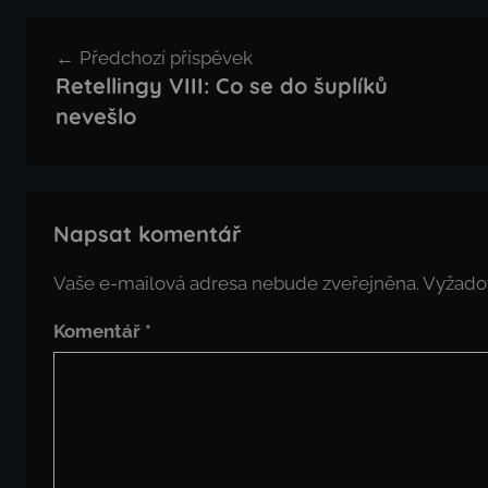
Navigace
Předchozí příspěvek
pro
Retellingy VIII: Co se do šuplíků
příspěvek
nevešlo
Napsat komentář
Vaše e-mailová adresa nebude zveřejněna.
Vyžado
Komentář
*