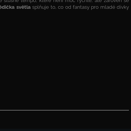
uje slušné tempo, které není moc rychlé, ale zároveň se
ědička světla
splňuje to, co od fantasy pro mladé dívky