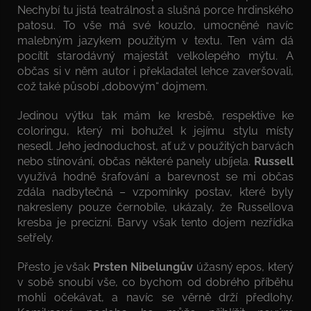
Nechybí tu jistá teatrálnost a slušná porce hrdinského
patosu. To vše má své kouzlo, umocněné navíc
malebným jazykem použitým v textu. Ten vám dá
pocítit starodávný majestát velkolepého mýtu. A
občas si v něm autor i překladatel lehce zaveršovali,
což také působí „dobovým“ dojmem.
Jedinou výtku tak mám ke kresbě, respektive ke
coloringu, který mi bohužel k jejímu stylu místy
nesedl. Jeho jednoduchost, ať už v použitých barvách
nebo stínování, občas některé panely ubíjela.
Russell
využívá hodně šrafování a barevnost se mi občas
zdála nadbytečná – vzpomínky postav, které byly
nakresleny pouze černobíle, ukázaly, že Russellova
kresba je precizní. Barvy však tento dojem nezřídka
setřely.
Přesto je však
Prsten Nibelungův
úžasný epos, který
v sobě snoubí vše, co bychom od dobrého příběhu
mohli očekávat, a navíc se věrně drží předlohy.