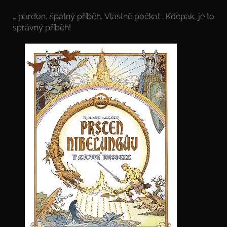
… pardon, špatný příběh. Vlastně počkat… Kdepak, je to
správný příběh!