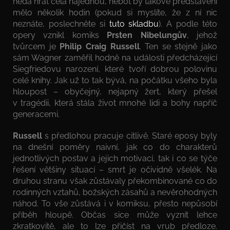
nedá hrát celá najednou, neboť by takové představení
mělo několik hodin (pokud si myslíte, že z ní nic
neznáte, poslechněte si
tuto skladbu
). A podle této
opery vznikl komiks
Prsten Nibelungův
, jehož
tvůrcem je
Philip Craig Russell
. Ten se stejně jako
sám Wagner zaměřil hodně na události předcházející
Siegfriedovu narození, které tvoří dobrou polovinu
celé knihy. Jak už to tak bývá, na počátku všeho byla
hloupost – obyčejný, nejapný žert, který přešel
v tragédii, která stála život mnohé lidi a bohy napříč
generacemi.
Russell
s předlohou pracuje citlivě. Staré eposy byly
na dnešní poměry naivní, jak co do charakterů
jednotlivých postav a jejich motivací, tak i co se týče
řešení většiny situací – smrt je očividně všelék. Na
druhou stranu však zůstávaly překombinované co do
rodinných vztahů, božských zásahů a nevěrohodných
náhod. To vše zůstává i v komiksu, přesto nepůsobí
příběh hloupě. Občas sice může vyznít lehce
zkratkovitě, ale to lze přičíst na vrub předloze.