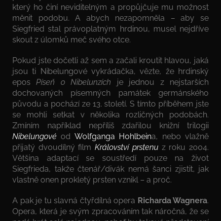
který ho činí neviditelným a propůjčuje mu možnost
měnit podobu. A abych nezapomněla – aby se
Siegfried stal právoplatným hrdinou, musel nejdříve
skout z úlomků meč svého otce.
Pokud jste dočetli až sem a začali kroutit hlavou, jaká
jsou ti Nibelungové vykrádačka, vězte, že hrdinský
epos
Píseň o Nibelunzích
je jednou z nejstarších
dochovaných písemných památek germánského
původu a pochází ze 13. století. S tímto příběhem jste
se mohli setkat v několika rozličných podobách.
Zmíním například nepříliš zdařilou knižní trilogii
Nibelungové
od
Wolfganga Hohlbein
a, nebo vlažně
přijatý dvoudílný film
Království prstenu
z roku 2004.
Většina adaptací se soustředí pouze na život
Siegfrieda, takže čtenář/divák nemá šanci zjistit, jak
vlastně onen prokletý prsten vznikl – a proč.
A pak je tu slavná čtyřdílná opera
Richarda Wagnera
.
Opera, která je svým zpracováním tak náročná, že se