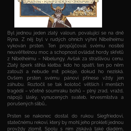
Byl jednou jeden zlatý valoun, povalující se na dně
Rýna. Z něj byl v rudých ohních výhní Nibelheimu
vykován prsten. Ten propůjčoval svému nositeli
neuvěřitelnou moc a schopnost ovládat hordy skřetů
z Nibelheimu – Nibelungy. Avšak za strašlivou cenu.
Zlatý šperk stihla kletba: kdo ho spatří, ten po něm
zatouží a nebude mít pokoje, dokud ho nezíská.
Ovšem prsten svému pánovi přinese vždy jen
záhubu. Roztočil se tak kolotoč větších i menších
tragédií – včetně soumraku bohů – plný zrad, vražd,
nápojů lásky, vynucených svateb, krvesmilstva a
porušených slibů…
Prsten se nakonec dostal do rukou Siegfriedovi,
statečnému rekovi, který by mohl jeho prokletí jednou
provždy zlomit. Spolu s ním získává také diadém,