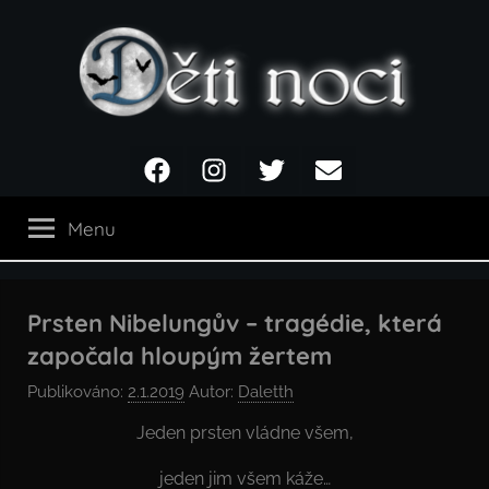
Přejít
k
obsahu
Děti
Facebook
Instagram
Twitter
Email
noci
Menu
Prsten Nibelungův – tragédie, která
započala hloupým žertem
Publikováno:
2.1.2019
Autor:
Daletth
Jeden prsten vládne všem,
jeden jim všem káže…