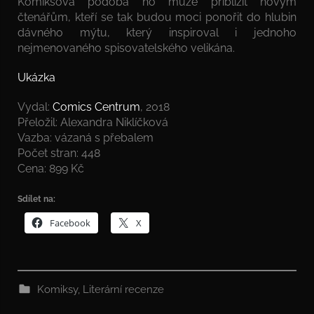
Komiksová podoba ho může přiblížit novým
čtenářům, kteří se tak budou moci ponořit do hlubin
dávného mýtu, který inspiroval i jednoho
nejmenovaného spisovatelského velikána.
Ukázka
Vydal:
Comics Centrum
, 2018
Přeložil: Alexandra Niklíčková
Vazba: vázaná s přebalem
Počet stran: 448
Cena: 899 Kč
Sdílet na:
Facebook
X
Komiksy
,
Literární recenze