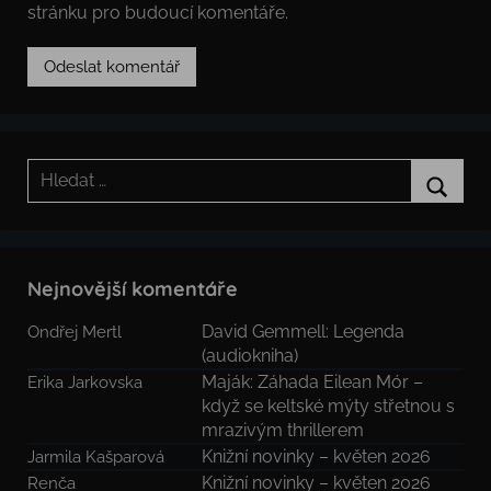
stránku pro budoucí komentáře.
Hledat:
Hledat
Nejnovější komentáře
David Gemmell: Legenda
Ondřej Mertl
(audiokniha)
Maják: Záhada Eilean Mór –
Erika Jarkovska
když se keltské mýty střetnou s
mrazivým thrillerem
Knižní novinky – květen 2026
Jarmila Kašparová
Knižní novinky – květen 2026
Renča