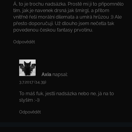
Á, to je trochu nadsázka. Prostě mi ji to připomnělo
tím, jak je navenek drsná jak šmirgl, a přitom
vnitřně řeší morální dilemata a umírá hrůzou :)) Ale
přesto doporučuji. Už dlouho jsem nečetla tak
povedenou českou fantasy prvotinu.
Odpovědět
Axia
napsal:
3.7.2017 (14.39)
To máš fuk, jestli nadsázka nebo ne, já na to
slyším :-))
Odpovědět