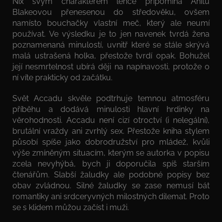
Nix svým charakterem lehce připomíná Anitu
Blakeovou přenesenou do středověku, ovšem
namísto bouchačky vlastní meč, který ale neumí
používat. Ve výsledku je to jen navenek tvrdá žena
poznamenaná minulostí, uvnitř které se stále skrývá
malá ustrašená holka, přestože tvrdí opak. Bohužel
její nesmrtelnost ubírá ději na napínavosti, protože o
ní víte prakticky od začátku.
Svět Accadu skvěle podtrhuje temnou atmosféru
příběhu a dodává minulosti hlavní hrdinky na
věrohodnosti. Accadu není cizí otroctví (i nelegální),
brutální vraždy ani zvrhlý sex. Přestože kniha stylem
působí spíše jako dobrodružství pro mládež, kvůli
výše zmíněným situacím, kterým se autorka v popisu
zcela nevyhýbá, bych ji doporučila spíš starším
čtenářům. Slabší žaludky ale podobné popisy bez
obav zvládnou. Silné žaludky se zase nemusí bát
romantiky ani srdceryvných milostných dilemat. Proto
se s klidem můžou začíst i muži.