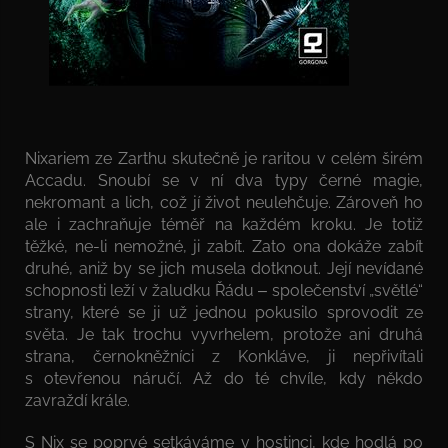
Nixariem ze Zarthu skutečně je raritou v celém širém
Accadu. Snoubí se v ní dva typy černé magie,
nekromant a lich, což jí život neulehčuje. Zároveň ho
ale i zachraňuje téměř na každém kroku. Je totiž
těžké, ne-li nemožné, ji zabít. Zato ona dokáže zabít
druhé, aniž by se jich musela dotknout. Její nevídané
schopnosti leží v žaludku Řádu ‒ společenství „světlé“
strany, které se ji už jednou pokusilo sprovodit ze
světa. Je tak trochu vyvrhelem, protože ani druhá
strana, černokněžníci z Konkláve, ji nepřivítali
s otevřenou náručí. Až do té chvíle, kdy někdo
zavraždí krále.
S Nix se poprvé setkáváme v hostinci, kde hodlá po