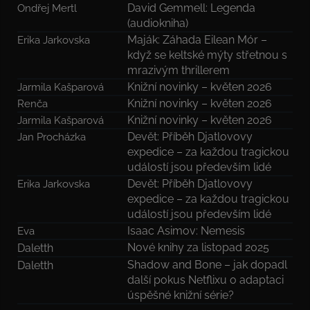
David Gemmell: Legenda
Ondřej Mertl
(audiokniha)
Maják: Záhada Eilean Mór –
Erika Jarkovska
když se keltské mýty střetnou s
mrazivým thrillerem
Knižní novinky – květen 2026
Jarmila Kašparová
Knižní novinky – květen 2026
Renča
Knižní novinky – květen 2026
Jarmila Kašparová
Devět: Příběh Djatlovovy
Jan Procházka
expedice – za každou tragickou
událostí jsou především lidé
Devět: Příběh Djatlovovy
Erika Jarkovska
expedice – za každou tragickou
událostí jsou především lidé
Isaac Asimov: Nemesis
Eva
Nové knihy za listopad 2025
Daletth
Shadow and Bone – jak dopadl
Daletth
další pokus Netflixu o adaptaci
úspěšné knižní série?