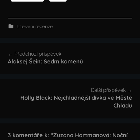
Literární recenze
Navigace
Předchozí příspěvek
pro
Alaksej Šein: Sedm kamenů
příspěvek
Další příspěvek
Holly Black: Nejchladnější dívka ve Městě
Chladu
3 komentáře k: “
Zuzana Hartmanová: Noční