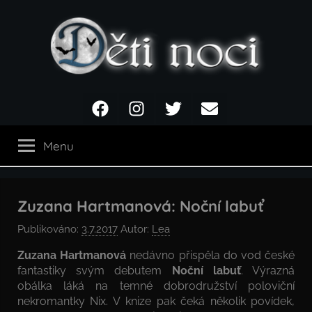
Přejít
k
obsahu
Děti
Facebook
Instagram
Twitter
Email
noci
Menu
Zuzana Hartmanová: Noční labuť
Publikováno:
3.7.2017
Autor:
Lea
Zuzana Hartmanová
nedávno přispěla do vod české
fantastiky svým debutem
Noční labuť
. Výrazná
obálka láká na temné dobrodružství poloviční
nekromantky Nix. V knize pak čeká několik povídek,