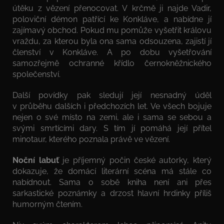
útěku z vězení přenocovat. V krčmě ji najde Vadir,
poloviční démon patřící ke Konkláve, a nabídne jí
zajímavý obchod. Pokud mu pomůže vyšetřit královu
vraždu, za kterou byla ona sama odsouzena, zajistí jí
členství v Konkláve. A po dobu vyšetřování
samozřejmě ochranné křídlo černokněžnického
společenství.
Další povídky pak sledují její nesnadný úděl
v průběhu dalších i předchozích let. Ve všech bojuje
nejen o své místo na zemi, ale i sama se sebou a
svými smrtícími dary. S tím jí pomáhá její přítel
minotaur, kterého poznala právě ve vězení.
Noční labuť
je příjemný počin české autorky, který
dokazuje, že domácí literární scéna má stále co
nabídnout. Sama o sobě kniha není ani přes
sarkastické poznámky a drzost hlavní hrdinky příliš
humorným čtením.