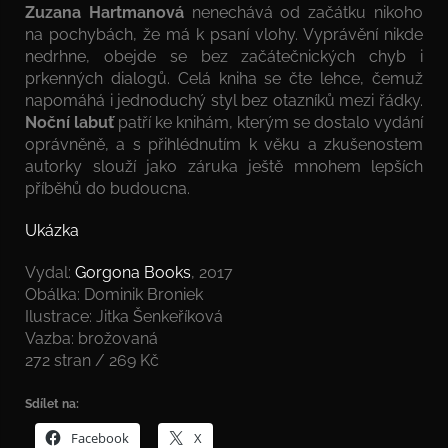
Zuzana Hartmanová
nenechává od začátku nikoho
na pochybách, že má k psaní vlohy. Vyprávění nikde
nedrhne, obejde se bez začátečnických chyb i
prkenných dialogů. Celá kniha se čte lehce, čemuž
napomáhá i jednoduchý styl bez otazníků mezi řádky.
Noční labuť
patří ke knihám, kterým se dostalo vydání
oprávněně, a s přihlédnutím k věku a zkušenostem
autorky slouží jako záruka ještě mnohem lepších
příběhů do budoucna.
Ukázka
Vydal:
Gorgona Books
, 2017
Obálka: Dominik Broniek
Ilustrace: Jitka Šenkeříková
Vazba: brožovaná
272 stran / 269 Kč
Sdílet na:
Facebook
X