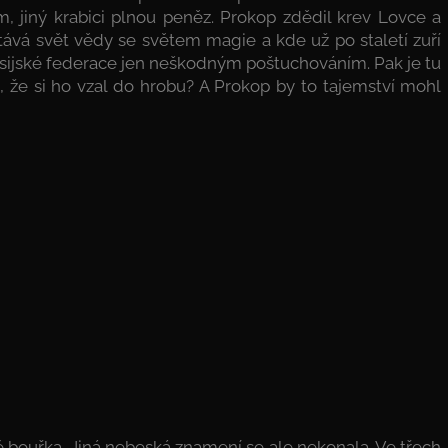
, jiný krabici plnou peněz. Prokop zdědil krev Lovce a
etává svět vědy se světem magie a kde už po staletí zuří
oasijské federace jen neškodným poštuchováním. Pak je tu
il, že si ho vzal do hrobu? A Prokop by to tajemství mohl
ě bouřka. Jiná nebeská znamení se ale nekonala. Ve třech