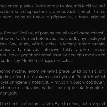
kresleném plánku. Podle zdroje to sice měl k cíli víc než
 vzhledem ke schopnostem cíle neodvážil. Nemohl to ale
 dobu, co se na tuto akci připravoval, si trasu usilovně
do Prolnutí. Počkal, až pomine ten náhlý nával nevolnosti,
ou vhledem. Uniformní betonovou šeď chodby nyní pokrýval
a. Sny, touhy, vášně, zloba i všechny temné stránky
nosu a ty opravdu intenzivní tekly v úzké strouze
budou stékat podobné temné strouhy z celého města a že
ude silný. Mnohem silnější, než čekal…
echno možné, jenom ne lehká práce. Snad po tisící si v
 jediný důvod o té zakázce pochybovat. Prvotní kontakt
byla uhrazena v hotovosti v nových rublech, což byla v
chránce na hlavním nádraží na něj čekala kompletní
mohl přát.
o strach, co ho tam svíralo. Bylo to něco jiného. Vzpíral