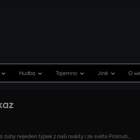
Hudba
Tajemno
Jiné
O w
kaz
 zuby nejeden týpek z naší reality i ze světa Prolnutí…