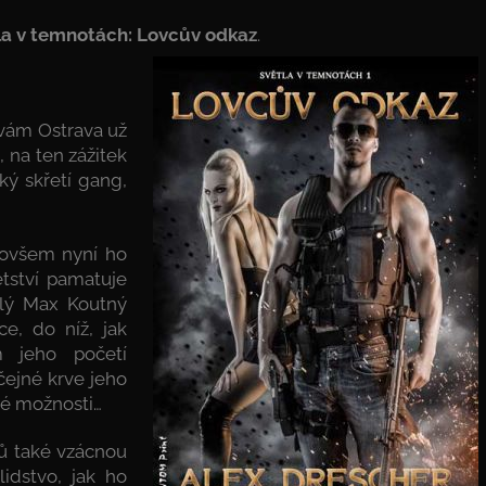
la v temnotách: Lovcův odkaz
.
 vám Ostrava už
, na ten zážitek
ký skřetí gang,
 ovšem nyní ho
tství pamatuje
ulý Max Koutný
e, do níž, jak
m jeho početí
čejné krve jeho
né možnosti…
nů také vzácnou
lidstvo, jak ho