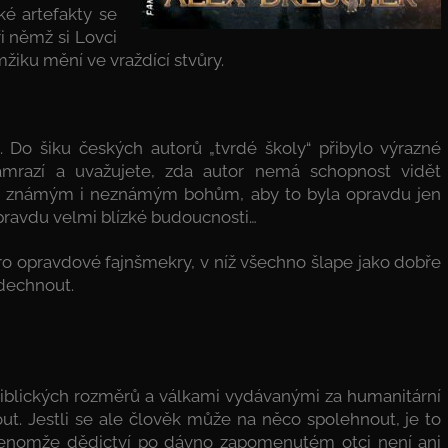
ké artefakty se
ři němž si Lovci
žiku mění ve vraždící stvůry.
 Do šiku českých autorů „tvrdé školy“ přibylo výrazné
mrazí a uvažujete, zda autor nemá schopnost vidět
em známým i neznámým bohům, aby to byla opravdu jen
opravdu velmi blízké budoucnosti…
o opravdové fajnšmekry, v níž všechno šlape jako dobře
ydechnout.
iblických rozměrů a válkami vydávanými za humanitární
. Jestli se ale člověk může na něco spolehnout, je to
 Jenomže dědictví po dávno zapomenutém otci není ani