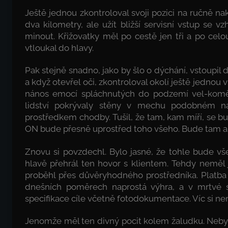
Ještě jednou zkontroloval svoji pozici na ručně na
dva kilometry, ale užít bližší servisní vstup se
minout. Křižovatky měl po cestě jen tři a po celou
vtloukal do hlavy.
Pak stejně snadno, jako by šlo o dýchání, vstoupil 
a když otevřel oči, zkontroloval okolí ještě jedn
nános emocí spláchnutých do podzemí vel-koměst
lidství pokrývaly stěny v mechu podobném ná
prostředkem chodby. Tušil, že tam, kam míří, se 
ON bude přesně uprostřed toho všeho. Bude tam a b
Znovu si povzdechl. Bylo jasné, že tohle bude vš
hlavě přehrál ten hovor s klientem. Tehdy neměl
proběhl přes důvěryhodného prostředníka. Platba 
dnešních poměrech naprostá výhra, a v mrtvé s
specifikace cíle včetně fotodokumentace. Víc si ne
Jenomže měl ten divný pocit kolem žaludku. Nebyl t