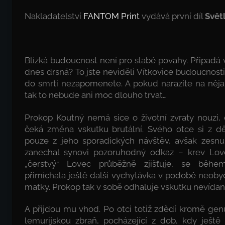
Nakladatelství
FANTOM Print
vydává první díl
Svět
Blízká budoucnost není pro slabé povahy. Připadá
dnes drsná? To jste neviděli Vítkovice budoucnosti
do smrti nezapomenete. A pokud narazíte na něja
tak to nebude ani moc dlouho trvat…
Prokop Koutný nemá sice o životní zvraty nouzi,
čeká změna vskutku brutální. Svého otce si z dě
pouze z jeho sporadických návštěv, avšak zesn
zanechal synovi pozoruhodný odkaz – krev Lovc
„čerstvý“ Lovec průběžně zjišťuje, se běhe
přimíchala ještě další vychytávka v podobě neoby
matky. Prokop tak v sobě odhaluje vskutku nevída
A přijdou mu vhod. Po otci totiž zdědí kromě ge
lemurijskou zbraň, pocházející z dob, kdy ještě 