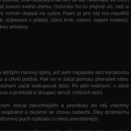
at kolem svého domu. Ovlivnilo ho to zřejmě víc, než si
ní román dopsal na výšce. Psaní je pro něj tou největší
, klábosení s přáteli, čtení knih, vaření, lepení modelů,
kou whiskey.
a letitými nánosy špíny, jež sem napadala skrz kanálovou
u a chvíli počkal. Pak na ni začal pomalu přenášet váhu.
dechem začal sestupovat dolů. Po pěti metrech, v zóně
ce a prohlédl si sloupec skruží, mířících dolů.
m stával zatuchlejším a pronikaly do něj všechny
si respirátor a zkusmo se znovu nadechl. Díky drobnému
přítomný puch rozkladu o něco snesitelnější.