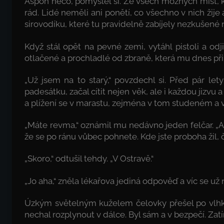
Aspoň něco, pomyslel si. Ze všech možných míst,
rád. Lidé neměli ani ponětí, co všechno v nich ž
sirovodíku, které tu pravidelně zabíjely nezkušené n
Když stál opět na pevné zemi, vytáhl pistoli a odji
otlačené a prochladlé od zbraně, která mu dnes při
„Už jsem na to starý,“ povzdechl si. Před pár let
padesátku, začal cítit nejen věk, ale i každou jizvu 
a plížení se v marastu, zejména v tom studeném a v
„Máte revma,“ oznámil mu nedávno jeden felčar. „
že se po ránu vůbec pohnete. Kde jste proboha žil,
„Skoro,“ odtušil tehdy. „V Ostravě.“
„Jo aha,“ zněla lékařova jediná odpověď a víc se už 
Úzkým světelným kuželem čelovky přešel po vlhký
nechal rozplynout v dálce. Byl sám a v bezpečí. Zat