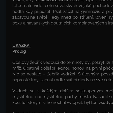
letech ale viděl četu sovětských vojáků pochodov
hodlá kdy připustit. Psát začal na gymnáziu a prv
zábavou na světě. Tedy hned po střílení, lovení ryb
boxu a havanských doutnících kombinovaných s irs
UKÁZKA:
Prolog
Ocelový žebřík vedoucí do temnoty byl pokryt rzí 
mříž. Opatrně došlápl jednou nohou na první příčk
Nic se nestalo – žebřík vydržel. S úlevným povz
naprosté tmy, zapnul mdle svítící diody na své čelov
Vzduch se s každým dalším sestoupeným metre
myslitelné i nemyslitelné pachy města. Nasadil 
kouzlu, kterým si ho nechal vylepšit, byl ten všudy