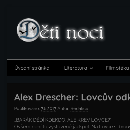
Přejít
k
obsahu
Děti
noci
Úvodní stránka
Literatura
Filmotéka
Alex Drescher: Lovcův od
Publikováno:
7.6.2017
Autor:
Redakce
„BARÁK DĚDÍ KDEKDO, ALE KREV LOVCE?“
Ovšem není to vysloveně jackpot. Na Lovce si brousí