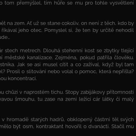
o tom přemýšlel, tím hůře se mu pro tohle vysvětlení
pět na zem. Ať už se stane cokoliv, on není z těch, kdo by
říkával jeho otec. Pomyslel si, že ten by určitě nehodil
bude…
r stech metrech. Dlouhá stehenní kost se zbytky tlející
 městské kanalizace. Zejména, pokud patřila člověku.
tníka. Jak se asi musel cítit a co zažíval, když byl tam
 Prosil o slitování nebo volal o pomoc, která nepřišla?
nou koncentraci.
ou chůzí v naprostém tichu. Stopy zabijákovy přítomnosti
rvavou šmouhu, tu zase na zemi ležící cár látky či malý
 v hromadě starých hadrů, obklopený částmi těl svých
mělo být osm, kontraktant hovořil o dvanácti. Stačil mu