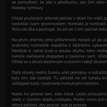
se pomyšlení, že jde o předtuchu, ale čím déle 
hledaly výmluvy.
Chlad pryžových střenek pistole v dlani ho vrátil z
nedostál svým povinnostem. Kontrakt je kontrakt, 
flintu do žita a pochopil, že ani on s tím začínat ne
Na první známky jeho přítomnosti narazil už po pá
svaloviny rozhodně nepatřila k běžnému vybavení
Nedělal si valné iluze o osudu zbytku toho nešťas
nahoře nečekaně přepaden a zavlečen sem… Křičel?
Otřásl se a zkusil dechovým cvičením nabýt ztrace
Další stovky metrů tunelu ušel pomalou a ostražit
byly čím dál častější. Tu zahlédl na zdi tunelu k
odštěpek kosti, rozdrcené mohutnými čelistmi.
Našel ho přesně tam, kde čekal. Ležel schoulený
obětí v různém stádiu rozkladu. Podle novin jich 
letmý pohled, aby poznal, kde je pravda.