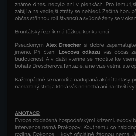
známe dnes, nebylo ani v plenkách. Pro lemurijs
zabíjí a na vedlejší ztráty se nehledí. Začíná hon, p
občas střihnou roli štvanců a svůdné ženy se v okam
Bruntálský řezník má těžkou konkurenci
Pseudonym
Alex Drescher
si dobře zapamatujte.
jméno. Při čtení
Lovcova odkazu
vás občas za
budoucnost. A v další vteřině se modlíte ke vš
bohatá Drescherova fantazie, a ne vize velmi, ale 
Každopádně se narodila nadupaná akční fantasy pr
namazaný stroj a která vás nenechá ani na chvíli v
ANOTACE:
Evropa zbídačená hospodářskými krizemi, exody b
intervence nemá Prokopovi Koutnému co nabídnout
rodina. Dokonce, i když oficiálně žádnou nemá.