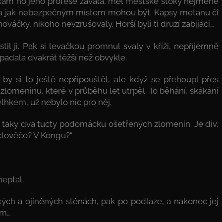
 kam ho jeho profese zavála, měl městské stoky nejméně
ije a jak nebezpečným místem mohou být. Kapsy metanu či
ováčky, nikoho nevzrušovaly. Horší byli ti druzí zabijáci…
stil ji. Pak si levačkou promnul svaly v kříži, nepříjemně
padala dvakrát těžší než obvykle.
y by si to ještě nepřipouštěl, ale když se přehoupl přes
a zlomeninu, které v průběhu let utrpěl. To běhání, skákání
lhkém, už nebylo nic pro něj.
A taky dva tucty podomácku ošetřených zlomenin. Je div,
 člověče? V Kongu?“
neptal.
ch a ojíněných stěnách, pak po podlaze, a nakonec jej
ím…