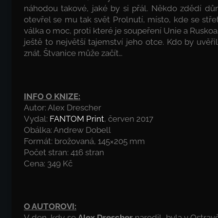
náhodou takové, jaké by si přál. Někdo zdědí dům
otevřel se mu tak svět Prolnutí, místo, kde se stř
válka o moc, proti které je soupeření Unie a Rusk
ještě to největší tajemství jeho otce. Kdo by uvěř
znát. Štvanice může začít…
INFO O KNIZE:
Autor: Alex Drescher
Vydal:
FANTOM Print
, červen 2017
Obálka: Andrew Dobell
Formát: brožovaná, 145×205 mm
Počet stran: 416 stran
Cena: 349 Kč
O AUTOROVI:
V den, kdy se
Alex Drescher
narodil, byla v Ostrav