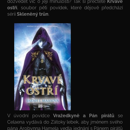
dozvědět víc o její minulosti? Tak si přečtěte
Krvavé
ostří
, soubor pěti povídek, které dějově předchází
sérii
Skleněný trůn
.
V úvodní povídce
Vražedkyně a Pán pirátů
se
Celaena vydává do Zátoky lebek, aby jménem svého
pána Arobynna Hamela vedla jednání s Pánem pirátů