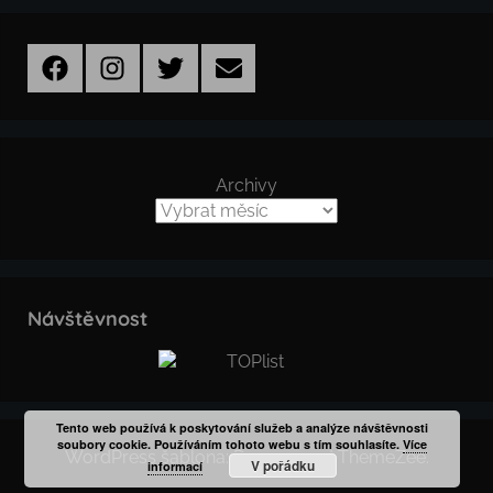
Facebook
Instagram
Twitter
Email
Archivy
Návštěvnost
Tento web používá k poskytování služeb a analýze návštěvnosti
soubory cookie. Používáním tohoto webu s tím souhlasíte.
Více
WordPress šablona: Donovan od ThemeZee.
V pořádku
informací