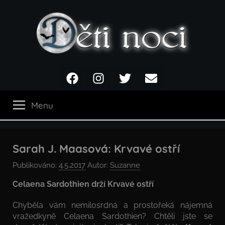
Přejít
k
obsahu
Děti
Facebook
Instagram
Twitter
Email
noci
Menu
Sarah J. Maasová: Krvavé ostří
Publikováno:
4.5.2017
Autor:
Suzanne
Celaena Sardothien drží Krvavé ostří
Chyběla vám nemilosrdná a prostořeká nájemná
vražedkyně Celaena Sardothien? Chtěli jste se