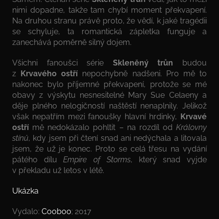
nimi dopadne, takže tam chybí moment překvapení.
Na druhou stranu právě proto, že vědí, k jaké tragédii
se schyluje, ta romantická zápletka funguje a
zanechává poměrně silný dojem.
Všichni fanoušci série
Skleněný trůn
budou
z
Krvavého ostří
nepochybně nadšeni. Pro mě to
nakonec bylo příjemné překvapení, protože se mé
obavy z výskytu nesnesitelné Mary Sue Celaeny a
děje plného nelogičností naštěstí nenaplnily. Jelikož
však nepatřím mezi fanoušky hlavní hrdinky,
Krvavé
ostří
mě nedokázalo pohltit – na rozdíl od
Královny
stínů
, kdy jsem při čtení snad ani nedýchala a litovala
jsem, že už je konec. Proto se celá třesu na vydání
pátého dílu
Empire of Storms
, který snad vyjde
v překladu už letos v létě.
Ukázka
Vydalo:
Cooboo
; 2017