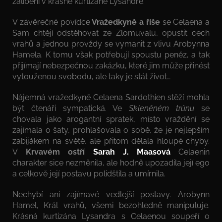
zalíbení v krásné kurtizáně Lysandře.
V závěrečné povídce
Vražedkyně a říše
se Celaena a
Sam chtějí odstěhovat ze Zlomuvalu, opustit cech
vrahů a jednou provždy se vymanit z vlivu Arobynna
Hamela. K tomu však potřebují spoustu peněz, a tak
přijímají nebezpečnou zakázku, které jim může přinést
vytouženou svobodu, ale taky je stát život…
Nájemná vražedkyně Celaena Sardothien stěží mohla
být čtenáři sympatická. Ve
Skleněném trůnu
se
chovala jako arogantní spratek, místo vraždění se
zajímala o šaty, prohlašovala o sobě, že je nejlepším
zabijákem na světě, ale přitom dělala hloupé chyby.
V
Krvavém ostří
Sarah J. Maasová
Celaenin
charakter sice nezměnila, ale hodně upozadila její ego
a celkově její postavu polidštila a umírnila.
Nechybí ani zajímavé vedlejší postavy. Arobynn
Hamel, Král vrahů, všemi bezohledně manipuluje.
Krásná kurtizána Lysandra s Celaenou soupeří o