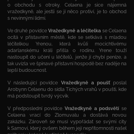
o obchodu s otroky. Celaena je sice nájemná
vražedkyně, ale jestli se jí něco protiví, je to obchod
s nevinnými lidmi.
Ve druhé povídce
Vražedkyně a léčitelka
se Celaena
ocitá v přístavním městě, kde se setkává s mladou
léčitelkou Yrenou, která kvůli mocichtivému
adarlanskému králi přišla o rodinu. Yrene touží
nastoupit do učení u léčitelů, jenže jí chybí peníze, a
tak uvízla ve špinavé přístavní hospodě bez naděje na
lepší budoucnost.
V následující povídce
Vražedkyně a poušť
poslal
Arobynn Celaenu do sídla Tichých vrahů v poušti, kde
má podstoupit tvrdý výcvik.
V předposlední povídce
Vražedkyně a podsvětí
se
Celaena vrací do Zlomuvalu a dostává novou
zakázku. Zároveň se musí vypořádat se svými city
k Samovi, který ovšem během její nepřítomnosti našel