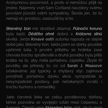
Arobynnovu pozornost, a proto si nemůžou přijít na
jméno. Nájemný vrah Sam Cortland navzdory svému
povolání působí velmi sympaticky. Škoda jen, že tu
nemají víc prostoru, zasloužili by si ho.
Skleněný trůn
mě strašlivě zklamal,
Půlnoční koruna
byla lepší,
Dědička ohně
dobrá a
Královna stínů
skvělá. Jenže
Krvavé ostří
autorka napsala ve stejné
době jako
Skleněný trůn
, takže jsem se sbírky povídek
upřímně bála. V prvním příběhu se hrdinka zase
chovala trochu spratkovitě a druhá povídka byla příliš
krátká na to, aby měla pořádnou zápletku. Zbylé tři
povídky ale přinesly to, co od
Sarah J. Maasové
očekáváme: její typický a chytlavý styl, zajímavé
prostředí, pořádnou dávku akce, sympatické (a
nesympatické) postavy, pár nečekaných zvratů i
trochu humoru a romantiky.
Jako červená linka se celou povídkovou sbírkou
táhne pozvolna se vyvíjející vztah mezi Celaenou a
Samem. Čtenáři série
Skleněný trůn
vědí, jak to mezi