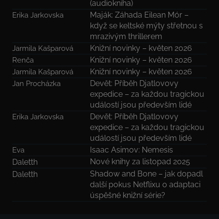
(audiokniha)
Maják: Záhada Eilean Mór –
Erika Jarkovska
když se keltské mýty střetnou s
mrazivým thrillerem
Knižní novinky – květen 2026
Jarmila Kašparová
Knižní novinky – květen 2026
Renča
Knižní novinky – květen 2026
Jarmila Kašparová
Devět: Příběh Djatlovovy
Jan Procházka
expedice – za každou tragickou
událostí jsou především lidé
Devět: Příběh Djatlovovy
Erika Jarkovska
expedice – za každou tragickou
událostí jsou především lidé
Isaac Asimov: Nemesis
Eva
Nové knihy za listopad 2025
Daletth
Shadow and Bone – jak dopadl
Daletth
další pokus Netflixu o adaptaci
úspěšné knižní série?