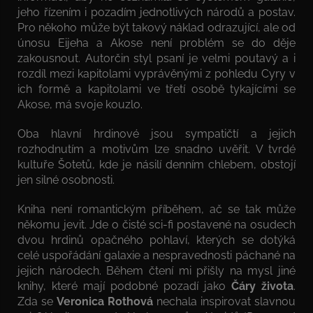
jeho řízením i pozadím jednotlivých národů a postav.
Pro někoho může být takový náklad odrazující, ale od
únosu Eijeha a Akose není problém se do děje
zakousnout. Autorčin styl psaní je velmi poutavý a i
rozdíl mezi kapitolami vyprávěnými z pohledu Cyry v
ich formě a kapitolami ve třetí osobě tykajícími se
Akose, má svoje kouzlo.
Oba hlavní hrdinové jsou sympatičtí a jejich
rozhodnutím a motivům lze snadno uvěřit. V tvrdé
kultuře Šotetů, kde je násilí denním chlebem, obstojí
jen silné osobnosti.
Kniha není romantickým příběhem, ač se tak může
někomu jevit. Jde o čisté sci-fi postavené na osudech
dvou hrdinů opačného pohlaví, kterých se dotýká
celé uspořádání galaxie a nespravednosti páchané na
jejich národech. Během čtení mi přišly na mysl jiné
knihy, které mají podobné pozadí jako
Čáry života
.
Zda se
Veronica Rothová
nechala inspirovat slavnou