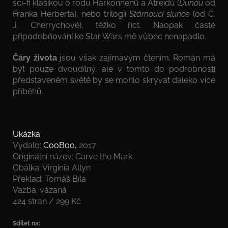
sci-fi klasikou o rodu Harkonnenů a Atreidů (
Dunou
od
Franka Herberta), nebo trilogií
Stárnoucí slunce
(od C.
J. Cherrychové), těžko říct. Naopak časté
připodobňování ke Star Wars mě vůbec nenapadlo.
Čáry života
jsou však zajímavým čtením. Román má
být pouze dvoudílný, ale v tomto do podrobností
představeném světě by se mohlo skrývat daleko více
příběhů.
Ukázka
Vydalo:
CooBoo,
2017
Originální název: Carve the Mark
Obálka: Virginia Allyn
Překlad: Tomáš Bíla
Vazba: vázaná
424 stran / 299 Kč
Sdílet na: