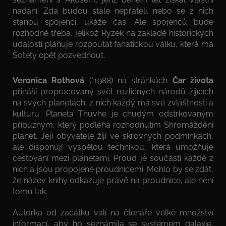
nadání. Zda budou stále nepřáteli, nebo se z nich
stanou spojenci, ukáže čas. Ale spojenců bude
rozhodně třeba, jelikož Ryzek na základě historických
událostí plánuje rozpoutat fanatickou válku, která má
Šotety opět pozvednout.
Veronica Rothová
(*1988) na stránkách
Čar života
přináší propracovaný svět rozličných národů žijících
na svých planetách, z nich každý má své zvláštnosti a
kulturu. Planeta Thuvhe je chudým odstrkovaným
příbuzným, který podléhá rozhodnutím Shromáždění
planet. Její obyvatelé žijí ve skrovných podmínkách,
ale disponují vyspělou technikou, která umožňuje
cestování mezi planetami. Proud je součástí každé z
nich a jsou propojené proudnicemi. Mohlo by se zdát,
že název knihy odkazuje právě na proudnice, ale není
tomu tak.
Autorka od začátku valí na čtenáře velké množství
informací, aby ho seznámila se systémem galaxie,