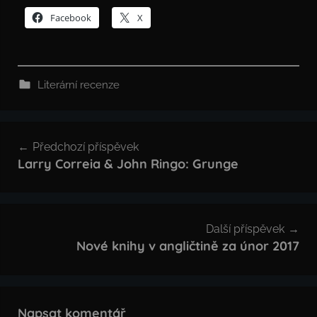
Facebook
X
Literární recenze
Navigace
Předchozí příspěvek
pro
Larry Correia & John Ringo: Grunge
příspěvek
Další příspěvek
Nové knihy v angličtině za únor 2017
Napsat komentář