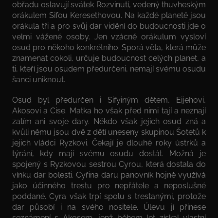
obřadu oslavují svátek Rozvinutí, vedený thuvheským
orákulem Sifou Keresethovou. Na každé planetě jsou
orákula tři a pro svůj dar vidění do budoucnosti jde o
velmi vážené osoby. Jen vzácně orákulum vysloví
osud pro někoho konkrétního. Sporá věta, která může
znamenat cokoli, určuje budoucnost celých planet, a
ti, kteří jsou osudem předurčeni, nemají svému osudu
šanci uniknout.
Osud byl předurčen i Sifyiným dětem, Eijehovi,
Akosovi a Cise. Matka ho však před nimi tají a neznají
zatím ani svoje dary. Někdo však jejich osud zná a
kvůli němu jsou dvě z dětí uneseny skupinou Šotetů k
jejich vládci Ryzkovi. Čekají je dlouhé roky ústrků a
týrání, kdy mají svému osudu dostát. Možná je
spojený s Ryzkovou sestrou Cyrou, která dostala do
vínku dar bolesti. Cyřina daru panovník hojně využívá
jako účinného trestu pro nepřátele a neposlušné
poddané. Cyra však trpí spolu s trestanými, protože
dar působí i na svého nositele. Úlevu jí přinese
seznámení s Akosem, jenž během let získal vlastní