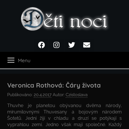
Přejít
k
obsahu
Děti
Facebook
Instagram
Twitter
Email
noci
Menu
Veronica Rothová: Čáry života
Publikováno:
20.4.2017
Autor:
Czistoslava
Thuvhe je planetou obývanou dvěma národy,
mírumilovnými Thuvesany a bojovým národem
Šotetů. Jedni žijí v chladu a druzí se potýkají s
vyprahlou zemí. Jedno však mají společné. Každý