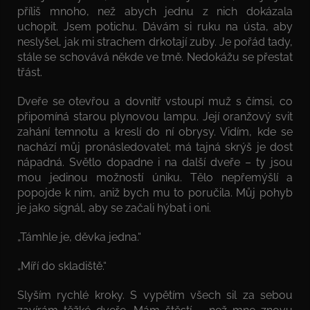
příliš mnoho, než abych jednu z nich dokázala
uchopit. Jsem potichu. Dávám si ruku na ústa, aby
neslyšel, jak mi strachem drkotají zuby. Je pořád tady,
stále se schovává někde ve tmě. Nedokážu se přestat
třást.
Dveře se otevřou a dovnitř vstoupí muž s čímsi, co
připomíná starou plynovou lampu. Její oranžový svit
zahání temnotu a kreslí do ní obrysy. Vidím, kde se
nachází můj pronásledovatel; má tajná skrýš je dost
nápadná. Světlo dopadne i na další dveře – ty jsou
mou jedinou možností úniku. Tělo nepřemýšlí a
popojde k nim, aniž bych mu to poručila. Můj pohyb
je jako signál, aby se začali hýbat i oni.
„Támhle je, děvka jedna.“
„Míří do skladiště.“
Slyším rychlé kroky. S vypětím všech sil za sebou