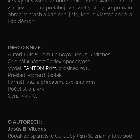
krvavými slzami, se bude zmítat mezi silami dobra a
zla, jež se o ni přetahují ve světě, který se pomalu
obrací v prach a kde není jisté, kdo je vlastně anděl a
kdo démon.
INFO O KNIZE:
Autoři: Luis & Romulo Royo, Jesús B. Vilches
Originální název: Codex Apocalypse
Vydal:
FANTOM Print
, prosinec 2016
Překlad: Richard Skolek
Formát: váz. s přebalem, 170×240 mm
Počet stran: 344
Cena: 549 Kč
O AUTORECH:
Jesús B. Vilches
Rodák ze španělské Córdoby (*1976), známý také pod