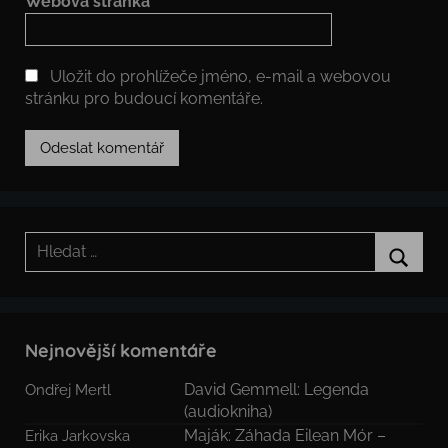
Webová stránka
Uložit do prohlížeče jméno, e-mail a webovou
stránku pro budoucí komentáře.
Hledat:
Hledat
Nejnovější komentáře
David Gemmell: Legenda
Ondřej Mertl
(audiokniha)
Maják: Záhada Eilean Mór –
Erika Jarkovska