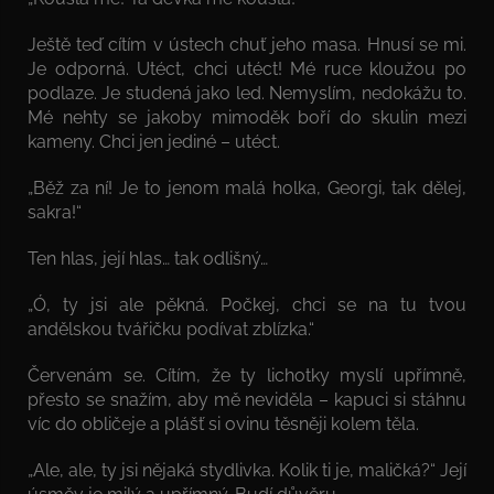
Ještě teď cítím v ústech chuť jeho masa. Hnusí se mi.
Je odporná. Utéct, chci utéct! Mé ruce kloužou po
podlaze. Je studená jako led. Nemyslím, nedokážu to.
Mé nehty se jakoby mimoděk boří do skulin mezi
kameny. Chci jen jediné – utéct.
„Běž za ní! Je to jenom malá holka, Georgi, tak dělej,
sakra!“
Ten hlas, její hlas… tak odlišný…
„Ó, ty jsi ale pěkná. Počkej, chci se na tu tvou
andělskou tvářičku podívat zblízka.“
Červenám se. Cítím, že ty lichotky myslí upřímně,
přesto se snažím, aby mě neviděla – kapuci si stáhnu
víc do obličeje a plášť si ovinu těsněji kolem těla.
„Ale, ale, ty jsi nějaká stydlivka. Kolik ti je, maličká?“ Její