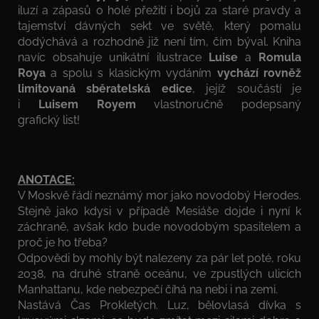
iluzí a zápasů o holé přežití i bojů za staré pravdy a
tajemství dávných sekt ve světě, který pomalu
dodýchává a rozhodně již není tím, čím býval. Kniha
navíc obsahuje unikátní ilustrace
Luise
a
Romula
Roya
a spolu s klasickým vydáním
vychází rovněž
limitovaná sběratelská edice
, jejíž součástí je
i
Luisem Royem
vlastnoručně podepsaný
grafický list!
ANOTACE:
V Moskvě řádí neznámý mor jako novodobý Herodes.
Stejně jako kdysi v případě Mesiáše dojde i nyní k
záchraně, avšak kdo bude novodobým spasitelem a
proč je ho třeba?
Odpovědi by mohly být nalezeny za pár let poté, roku
2038, na druhé straně oceánu, ve zpustlých ulicích
Manhattanu, kde nebezpečí číhá na nebi i na zemi.
Nastává Čas Prokletých. Luz, bělovlasá dívka s