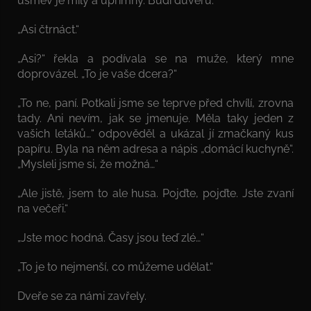
úsměv je milý a upřímný. Budí důvěru.
„Asi čtrnáct.“
„Asi?“ řekla a podívala se na muže, který mne
doprovázel. „To je vaše dcera?“
„To ne, paní. Potkali jsme se teprve před chvílí, zrovna
tady. Ani nevím, jak se jmenuje. Měla taky jeden z
vašich letáků…“ odpověděl a ukázal jí zmačkaný kus
papíru. Byla na něm adresa a nápis „domácí kuchyně“.
„Mysleli jsme si, že možná…“
„Ale jistě, jsem to ale husa. Pojďte, pojďte. Jste zvaní
na večeři.“
„Jste moc hodná. Časy jsou teď zlé…“
„To je to nejmenší, co můžeme udělat.“
Dveře se za námi zavřely.