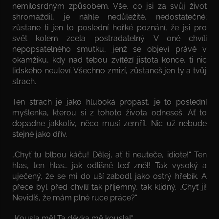
nemilosrdným způsobem. Vše, co jsi za svůj život
shromáždil, je náhle nedůležité, nedostatečné;
zůstane ti jen to poslední hořké poznání, že jsi pro
svět kolem zcela postradatelný. V oné chvíli
nepopsatelného smutku, jenž se objeví právě v
okamžiku, kdy nad tebou zvítězí jistota konce, ti nic
lidského neuleví. Všechno zmizí, zůstaneš jen ty a tvůj
strach.
Ten strach je jako hluboká propast, je to poslední
myšlenka, kterou si z tohoto života odneseš. Ať to
dopadne jakkoliv, něco musí zemřít. Nic už nebude
stejné jako dřív.
„Chyť tu blbou káču! Dělej, ať ti neuteče, idiote!“ Ten
hlas, ten hlas… jak odlišně teď zněl! Tak vysoký a
uječený, že se mi do uší zabodl jako ostrý hřebík. A
přece byl před chvílí tak příjemný, tak klidný. „Chyť ji!
Nevidíš, že mám plné ruce práce?“
„Kousla mě! Ta děvka mě kousla!“