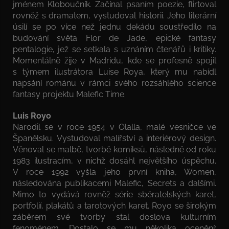
jménem Kloboučník. Začínal psaním poezie, flirtoval
rovněž s dramatem, vystudoval historii. Jeho literární
úsilí se po více než jednu dekádu soustředilo na
budování světa Flor de Jade, epické fantasy
pentalogie, jež se setkala s uznáním čtenářů i kritiky.
Momentálně žije v Madridu, kde se profesně spojil
s týmem ilustrátora Luise Roya, který mu nabídl
napsání románu v rámci svého rozsáhlého science
fantasy projektu Malefic Time.
Luis Royo
Narodil se v roce 1954 v Olalla, malé vesničce ve
Španělsku. Vystudoval malířství a interiérový design.
Věnoval se malbě, tvorbě komiksů, následně od roku
1983 ilustracím, v nichž dosáhl největšího úspěchu.
V roce 1992 vyšla jeho první kniha, Women,
následována publikacemi Malefic, Secrets a dalšími.
Mimo to vydává rovněž série sběratelských karet,
portfolií, plakátů a tarotových karet. Royo se širokým
záběrem své tvorby stal doslova kulturním
fenoménem. Dostalo se mu několika ocenění: