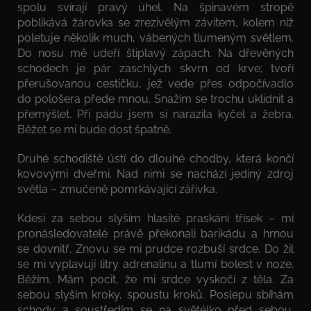
spolu svírají pravý úhel. Na špinavém stropě
poblikává žárovka se zrezivělým závitem, kolem níž
poletuje několik much, vábených tlumeným světlem.
Do nosu mě udeří štiplavý zápach. Na dřevěných
schodech je pár zaschlých skvrn od krve; tvoří
přerušovanou cestičku, jež vede přes odpočívadlo
do pološera přede mnou. Snažím se trochu uklidnit a
přemýšlet. Při pádu jsem si narazila kyčel a žebra.
Běžet se mi bude dost špatně.
Druhé schodiště ústí do dlouhé chodby, která končí
kovovými dveřmi. Nad nimi se nachází jediný zdroj
světla – zmučeně pomrkávající zářivka.
Kdesi za sebou slyším hlasité praskání třísek – mí
pronásledovatelé právě překonali barikádu a hrnou
se dovnitř. Znovu se mi prudce rozbuší srdce. Do žil
se mi vyplavují litry adrenalinu a tlumí bolest v noze.
Běžím. Mám pocit, že mi srdce vyskočí z těla. Za
sebou slyším kroky, spoustu kroků. Poslepu sbíhám
schody a soustředím se na světélko před sebou.