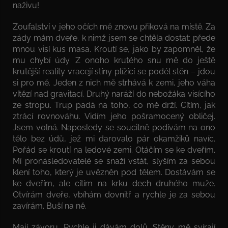
naživu!
Zoufalství v jeho očích mě znovu přiková na místě. Za
zády mám dveře, k nimž jsem se chtěla dostat; přede
mnou visí kus masa. Kroutí se, jako by zapomněl, že
mu chybí údy. Z onoho krutého snu mě do ještě
krutější reality vracejí stíny plížící se podél stěn – jdou
si pro mě. Jeden z nich mě strhává k zemi, jeho váha
vítězí nad gravitací. Druhý naráží do nebožáka visícího
ze stropu. Trup padá na toho, co mě drží. Cítím, jak
ztrácí rovnováhu. Vidím jeho pošramocený obličej.
Jsem volná. Naposledy se soucitně podívám na ono
tělo bez údů, jež mi darovalo pár okamžiků navíc.
Pořád se kroutí na ledové zemi. Otáčím se ke dveřím.
Mí pronásledovatelé se snaží vstát, slyším za sebou
klení toho, který je uvězněn pod tělem. Dostávám se
ke dveřím, ale cítím na krku dech druhého muže.
Otvírám dveře, vbíhám dovnitř a rychle je za sebou
zavírám. Buší na ně.
Mají závoru. Rychle ji dávám dolů. Stěny mě svírají