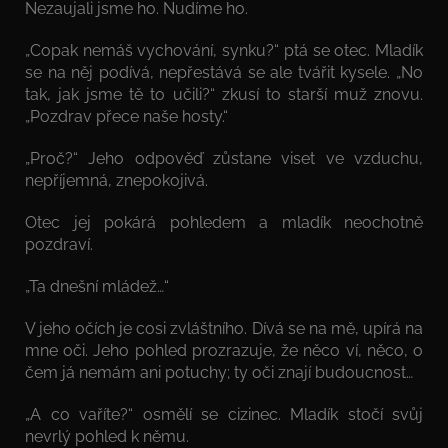
Nezaujali jsme ho. Nudíme ho.
„Copak nemáš vychování, synku?“ ptá se otec. Mladík
se na něj podívá, nepřestává se ale tvářit kysele. „No
tak, jak jsme tě to učili?“ zkusí to starší muž znovu.
„Pozdrav přece naše hosty.“
„Proč?“ Jeho odpověď zůstane viset ve vzduchu,
nepříjemná, znepokojivá.
Otec jej pokárá pohledem a mladík neochotně
pozdraví.
„Ta dnešní mládež…“
V jeho očích je cosi zvláštního. Dívá se na mě, upírá na
mne oči. Jeho pohled prozrazuje, že něco ví, něco, o
čem já nemám ani potuchy; ty oči znají budoucnost…
„A co vaříte?“ osmělí se cizinec. Mladík stočí svůj
nevrlý pohled k němu.