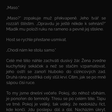
„Maso.“
„Maso?“ zopakuje muž překvapeně. Jeho tvář se
rozzáří štěstím. „Opravdu je ještě někde k sehnání?“
Mladík mu položí ruku na rameno a pevně jej stiskne.
Host se rychle přestane usmívat.
„Chodí nám ke stolu samo.“
Celé mé tělo náhle zachvátí dusivý žár. Žena zvedne
kuchyňský sekáček a než se stačím vzpamatovat,
jeho ostří se zanoří hluboko do cizincových zad.
Druhá rána postříká celý stůl krví. Cítím, jak se po mně
sápou čísi ruce.
To my jsme dnešní večeře. Pokoj, do něhož vbíhám,
je ponořen do temnoty. Třesu se po celém těle. Tápu
ve tmě. Pokoj je veliký, tak veliký, že nedokážu říct,
kde končí. Jdu poslepu dál a dál. Nacházím úkryt.