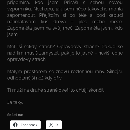
připomíná, kdo jsem. Přináší s sebou novou
vzpomínku. Nechápu, jak jsem něco takového mohla
zapomenout. Přejíždím si po těle a pod kapucí
nahmatávám kus dřeva – jílec mého meče.
Zapomněla jsem na svůj meč. Zapomněla jsem, kdo
jsem.
Měl jsi někdy strach? Opravdový strach? Pokud se
nad tím musíš zamyslet, pak je to jasné – nevíš, co je
opravdový strach.
Malým prostorem se znovu rozlehnou rány. Silnější,
odhodlanější než kdy dřív.
Ti muži na druhé straně dveří to chtějí skončit.
Já taky.
Sdílet na:
Facebook
X