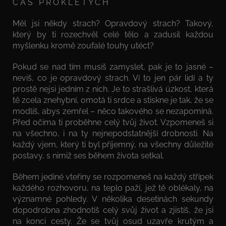
Č A S P R O K L E T Ý C H
Měl jsi někdy strach? Opravdový strach? Takový,
který by ti rozechvěl celé tělo a zadusil každou
myšlenku kromě zoufalé touhy utéct?
Pokud se nad tím musíš zamyslet, pak je to jasné –
nevíš, co je opravdový strach. Ví to jen pár lidí a ty
prostě nejsi jedním z nich. Je to strašlivá úzkost, která
tě zcela znehybní, omotá ti srdce a stiskne je tak, že se
modlíš, abys zemřel – něco takového se nezapomíná.
Před očima ti proběhne celý tvůj život. Vzpomeneš si
na všechno, i na ty nejnepodstatnější drobnosti. Na
každý vjem, který ti byl příjemný, na všechny důležité
postavy, s nimiž ses během života setkal.
Během jediné vteřiny se rozpomeneš na každý střípek
každého rozhovoru, na teplo paží, jež tě oblékaly, na
významné pohledy. V několika desetinách sekundy
dopodrobna zhodnotíš celý svůj život a zjistíš, že jsi
na konci cesty. Že se tvůj osud uzavře krutým a