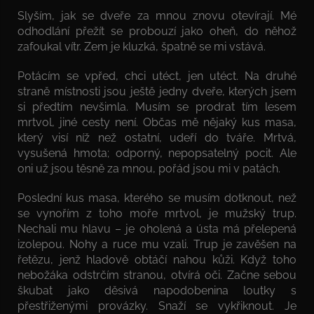
Slyším, jak se dveře za mnou znovu otevírají. Mé
odhodlání přežít se probouzí jako oheň, do něhož
zafoukal vítr. Zem je kluzká, špatně se mi vstává.
Potácím se vpřed, chci utéct, jen utéct. Na druhé
straně místnosti jsou ještě jedny dveře, kterých jsem
si předtím nevšimla. Musím se prodrat tím lesem
mrtvol, jiné cesty není. Občas mě nějaký kus masa,
který visí níž než ostatní, udeří do tváře. Mrtvá,
vysušená hmota; odporný, nepopsatelný pocit. Ale
oni už jsou těsně za mnou, pořád jsou mi v patách.
Poslední kus masa, kterého se musím dotknout, než
se vynořím z toho moře mrtvol, je mužský trup.
Nechali mu hlavu – je oholená a ústa má přelepená
izolepou. Nohy a ruce mu vzali. Trup je zavěšen na
řetězu, jenž hladově obtáčí nahou kůži. Když toho
nebožáka odstrčím stranou, otvírá oči. Začne sebou
škubat jako děsivá napodobenina loutky s
přestřiženými provázky. Snaží se vykřiknout. Je