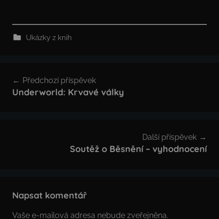
Ukázky z knih
Navigace
Předchozí příspěvek
pro
Underworld: Krvavé války
příspěvek
Další příspěvek
Soutěž o Běsnění – vyhodnocení
Napsat komentář
Vaše e-mailová adresa nebude zveřejněna.