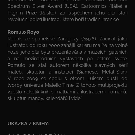
Spectrum Silver Award (USA), Cartoomics (Itálie) a
Pilgrim Prize (Rusko). Za úspěchem jeho díla stojí
revoluční pojetí ilustrací, které boří tradiční hranice.
Romulo Royo
Rodák ze španělské Zaragozy (*1976). Začínal jako
ilustrátor, od roku 2000 zahájil kariéru malíře na volné
noze, jeho díla byla prezentována v muzeích, galeriích
a na mezinárodních výstavách po celém světě.
Romulo se stal autorem několika slavných sérií
maleb, skulptur a instalací (Siamese, Metal-Skin).
V roce 2009 se spolu s otcem Luisem pustil do
tvorby univerza Malefic Time. Z tohoto multiprojektu
vzešlo několik knih s malbami a ilustracemi, románů,
skulptur, mangy, kalendářů i videí.
UKÁZKA Z KNIHY: