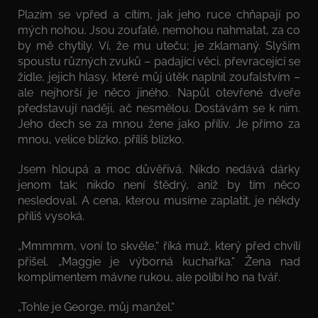
Plazím se vpřed a cítím, jak jeho ruce chňapají po
mých nohou. Jsou zoufalé, nemohou nahmatat, za co
by mě chytily. Ví, že mu uteču; je zklamaný. Slyším
spoustu různých zvuků – padající věci, převracející se
židle, jejich hlasy, které můj útěk naplnil zoufalstvím –
ale nejhorší je něco jiného. Napůl otevřené dveře
představují naději, ač nesmělou. Dostávám se k nim.
Jeho dech se za mnou žene jako příliv. Je přímo za
mnou, velice blízko, příliš blízko.
Jsem hloupá a moc důvěřivá. Nikdo nedává dárky
jenom tak; nikdo není štědrý, aniž by tím něco
nesledoval. A cena, kterou musíme zaplatit, je někdy
příliš vysoká.
„Mmmmm, voní to skvěle,“ říká muž, který před chvílí
přišel. „Maggie je výborná kuchařka.“ Žena nad
komplimentem mávne rukou, ale políbí ho na tvář.
„Tohle je George, můj manžel.“