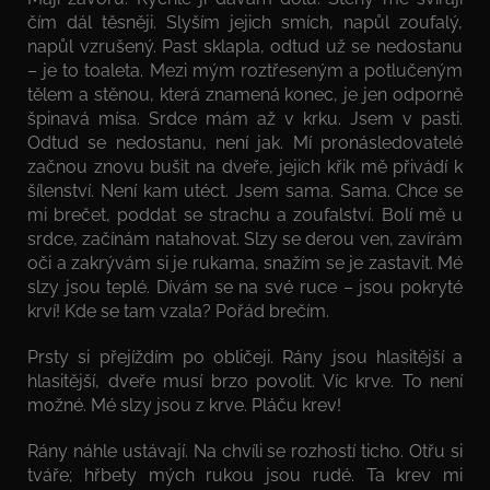
čím dál těsněji. Slyším jejich smích, napůl zoufalý,
napůl vzrušený. Past sklapla, odtud už se nedostanu
– je to toaleta. Mezi mým roztřeseným a potlučeným
tělem a stěnou, která znamená konec, je jen odporně
špinavá mísa. Srdce mám až v krku. Jsem v pasti.
Odtud se nedostanu, není jak. Mí pronásledovatelé
začnou znovu bušit na dveře, jejich křik mě přivádí k
šílenství. Není kam utéct. Jsem sama. Sama. Chce se
mi brečet, poddat se strachu a zoufalství. Bolí mě u
srdce, začínám natahovat. Slzy se derou ven, zavírám
oči a zakrývám si je rukama, snažím se je zastavit. Mé
slzy jsou teplé. Dívám se na své ruce – jsou pokryté
krví! Kde se tam vzala? Pořád brečím.
Prsty si přejíždím po obličeji. Rány jsou hlasitější a
hlasitější, dveře musí brzo povolit. Víc krve. To není
možné. Mé slzy jsou z krve. Pláču krev!
Rány náhle ustávají. Na chvíli se rozhostí ticho. Otřu si
tváře; hřbety mých rukou jsou rudé. Ta krev mi