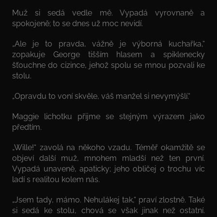
Muž si sedá vedle mě. Vypadá vyrovnaně a
spokojeně; to se dnes už moc nevidí.
„Ale je to pravda, vážně je výborná kuchařka,“
zopakuje George tišším hlasem a spiklenecky
šťouchne do cizince, jehož spolu se mnou pozvali ke
stolu.
„Opravdu to voní skvěle, váš manžel si nevymýšlí.“
Maggie lichotku přijme se stejným výrazem jako
předtím.
„Wille!“ zavolá na někoho vzadu. Téměř okamžitě se
objeví další muž, mnohem mladší než ten první.
Vypadá unaveně, apaticky; jeho obličej o trochu víc
ladí s realitou kolem nás.
„Jsem tady, mámo. Nehulákej tak,“ praví zlostně. Také
si sedá ke stolu, chová se však jinak než ostatní.