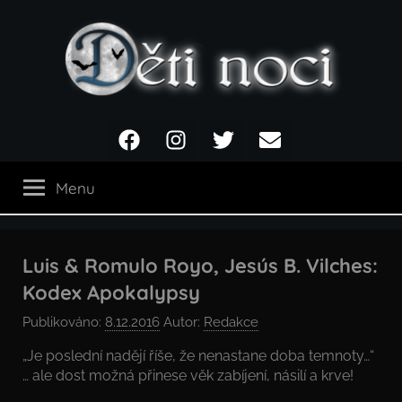
Přejít
k
obsahu
Děti
Facebook
Instagram
Twitter
Email
noci
Menu
Luis & Romulo Royo, Jesús B. Vilches:
Kodex Apokalypsy
Publikováno:
8.12.2016
Autor:
Redakce
„Je poslední nadějí říše, že nenastane doba temnoty…“
… ale dost možná přinese věk zabíjení, násilí a krve!