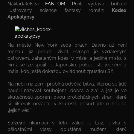
Nakladatelství
FANTOM Print
vydává bohatě
ilustrovaný science fantasy román:
Kodex
Apokalypsy
.
Na město New York sedá prach. Dávno už není
tepnou, jíž proudil život. Evropa je vzdáleným
ostrovem, zahaleným kdesi v mlze, a jediné místo, s
nímž se lze spojit, je Japonsko, pokud jste jedněmi z
mála, kdo ještě dokážou ovládnout zpustlou Síť.
Na nebi i na zemi probíhá odvěká bitva, kterou se lidé
naučili nazývat soubojem „dobra a zla“ a jež je ve
skutečnosti sporem dvou protichůdných stran, které
si nikterak nezadají v krutosti, pokud jde o boj za
„jejich věc“.
Stěžejní inkarnací v této válce je Luz, dívka s
bělostnými vlasy, opuštěná mužem, který