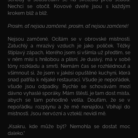
Nechci se otočit. Kovové dveře jsou s každým
krokem blíž a blíž.
Prosím, ať nejsou zamčené, prosím, ať nejsou zamčené!
Nejsou zamčené. Ocitám se v obrovské místnosti.
Zatuchlý a mrazivý vzduch je jako políček. Těžký
štiplavý zápach, kterého jsem si všimla už předtím, se
v něm mísí s hnilobou a plísní. Je dusivý, má v sobě
tóny rozkladu a smrti. Nemám čas se rozhlédnout a
všimnout si, že jsem v jakési opuštěné kuchyni, která
snad patřila k nějaké restauraci. Všude je nepořádek,
všude jsou odpadky. Rychle se schovávám mezi
dávno vyhaslé sporáky. Mám štěstí, je tam dost místa,
abych se tam pohodlně vešla. Doufám, že se v
nepořádku rozplynu a že mě nenajdou. Vbíhají do
místnosti. Jsou nervózní a vzteklí; nevidí mě.
„Ksakru, kde může být? Nemohla se dostat moc
daleko.“