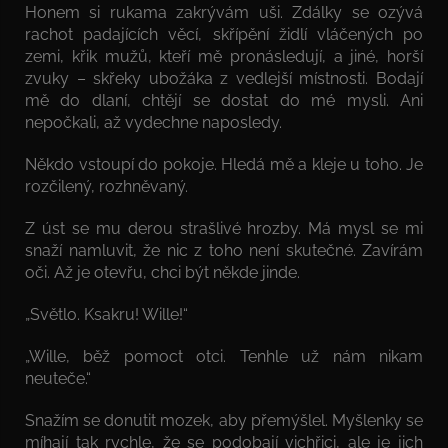
Honem si rukama zakrývám uši. Zdálky se ozývá
rachot padajících věcí, skřípění židlí vláčených po
zemi, křik mužů, kteří mě pronásledují, a jiné, horší
zvuky – skřeky ubožáka z vedlejší místnosti. Bodají
mě do dlaní, chtějí se dostat do mé mysli. Ani
nepočkali, až vydechne naposledy.
Někdo vstoupí do pokoje. Hledá mě a kleje u toho. Je
rozčilený, rozhněvaný.
Z úst se mu derou strašlivé hrozby. Má mysl se mi
snaží namluvit, že nic z toho není skutečné. Zavírám
oči. Až je otevřu, chci být někde jinde.
„Světlo. Ksakru! Wille!“
„Wille, běž pomoct otci. Tenhle už nám nikam
neuteče.“
Snažím se donutit mozek, aby přemýšlel. Myšlenky se
míhají tak rychle, že se podobají vichřici, ale je jich