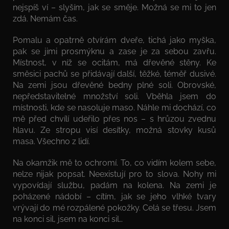
nejspíš ví – slyším, jak se směje. Možná se mi to jen
zdá. Nemám čas.
Pomalu a opatrně otvírám dveře, tichá jako myška,
pak se jimi prosmýknu a zase je za sebou zavřu.
Místnost, v níž se ocitám, má dřevěné stěny. Ke
směsici pachů se přidávají další, těžké, téměř dusivé.
Na zemi jsou dřevěné bedny plné soli. Obrovské,
nepředstavitelné množství soli. Vběhla jsem do
místnosti, kde se nasoluje maso. Náhle mi dochází, co
mě před chvílí udeřilo přes nos – s hrůzou zvednu
hlavu. Ze stropu visí desítky, možná stovky kusů
masa. Všechno z lidí.
Na okamžik mě to ochromí. To, co vidím kolem sebe,
nelze nijak popsat. Neexistují pro to slova. Nohy mi
vypovídají službu, padám na kolena. Na zemi je
poházené nádobí – cítím, jak se jeho vlhké tvary
vrývají do mé rozpálené pokožky. Celá se třesu. Jsem
na konci sil, jsem na konci sil…