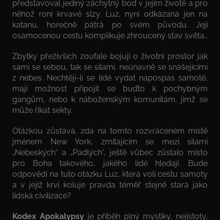
představoval jediný záchytný bod v jejím životě a pro
něhož roní krvavé slzy. Luz, nyní odkázaná jen na
katanu, horečně pátrá po svém původu. Její
osamocenou cestu komplikuje zhroucený stav světa…
Zbytky přeživších zoufale bojují o životní prostor jak
sami se sebou, tak se silami, neúnavně se snášejícími
z nebes. Nechtějí-li se lidé vydat napospas samotě,
mají možnost připojit se buďto k pochybným
gangům, nebo k náboženským komunitám, jimž se
může říkat sekty.
Otázkou zůstává, zda na tomto rozvráceném místě
jménem New York, zmítajícím se mezi silami
„Nebeských“ a „Padlých“, ještě vůbec zůstalo místo
pro Boha takového, jakého lidé hledají. Bude
odpovědí na tuto otázku Luz, která volí cestu samoty
a v jejíž krvi koluje pravda téměř stejně stará jako
lidská civilizace?
Kodex Apokalypsy
je příběh plný mystiky, nejistoty,