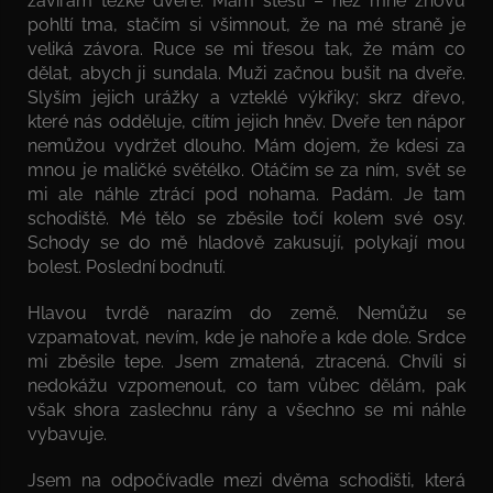
zavírám těžké dveře. Mám štěstí – než mne znovu
pohltí tma, stačím si všimnout, že na mé straně je
veliká závora. Ruce se mi třesou tak, že mám co
dělat, abych ji sundala. Muži začnou bušit na dveře.
Slyším jejich urážky a vzteklé výkřiky; skrz dřevo,
které nás odděluje, cítím jejich hněv. Dveře ten nápor
nemůžou vydržet dlouho. Mám dojem, že kdesi za
mnou je maličké světélko. Otáčím se za ním, svět se
mi ale náhle ztrácí pod nohama. Padám. Je tam
schodiště. Mé tělo se zběsile točí kolem své osy.
Schody se do mě hladově zakusují, polykají mou
bolest. Poslední bodnutí.
Hlavou tvrdě narazím do země. Nemůžu se
vzpamatovat, nevím, kde je nahoře a kde dole. Srdce
mi zběsile tepe. Jsem zmatená, ztracená. Chvíli si
nedokážu vzpomenout, co tam vůbec dělám, pak
však shora zaslechnu rány a všechno se mi náhle
vybavuje.
Jsem na odpočívadle mezi dvěma schodišti, která