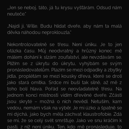
„Jen se neboj, táto, já tu krysu vyšťárám. Odsud nám
neuteče.“
„Najdi ji, Wille. Budu hlídat dveře, aby nám ta malá
děvka náhodou neproklouzla.“
Nekontrolovatelně se třesu. Není úniku. Je to jen
otázka času. Můj neodvratný a hrůzný konec mě
málem dohání k slzám zoufalství, ale nevzdávám se.
Plížím se z úkrytu do úkrytu, vyhýbám se svým
pronásledovatelům. Plazím se mezi odpadky a zbytky
jídla, proplétám se mezi kousky dřeva, které se drolí
jako stará omítka. Srdce mi buší tak silně, až mě z
toho bolí hlava. Pořád se neovladatelně třesu. Na
jednom konci místnosti vidím dřevěné dveře. Zčásti
jsou skryté – možná o nich nevědí. Netuším, kam
vedou, nemám však na výběr. Je mi úzko a špatně se
mi dýchá, jako bych měla záchvat klaustrofobie. Zdá
se mi, že se celý svět smršťuje. Jako ve snu kráčím k
pasti, z níž není úniku. Ten, kdo mě pronásleduje, to