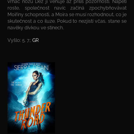
vrhač nožů Dez jí věnuje až příliš pozornosti. Napětí
roste, společnost navíc začíná zpochybňovávat
Moiřiny schopnosti, a Moira se musí rozhodnout, co je
skutečnost a co iluze. Pokud to nezjistí včas, stane se
navěky dívkou ve stínech.
Vyšlo: 5. 7.;
GR