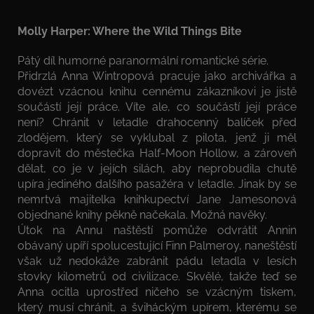
Molly Harper: Where the Wild Things Bite
Pátý díl humorné paranormální romantické série.
Přidrzlá Anna Wintropová pracuje jako archivářka a
dovézt vzácnou knihu cennému zákazníkovi je jistě
součástí její práce. Víte ale, co součástí její práce
není? Chránit v letadle drahocenný balíček před
zlodějem, který se vyklubal z pilota, jenž ji měl
dopravit do městečka Half-Moon Hollow, a zároveň
dělat, co je v jejích silách, aby neprobudila chutě
upíra jediného dalšího pasažéra v letadle. Jinak by se
nemrtvá majitelka knihkupectví Jane Jamesonová
objednané knihy pěkně načekala. Možná navěky.
Útok na Annu naštěstí pomůže odvrátit Annin
obávaný upíří spolucestující Finn Palmeroy, naneštěstí
však už nedokáže zabránit pádu letadla v lesích
stovky kilometrů od civilizace. Skvělé, takže teď se
Anna ocitla uprostřed ničeho se vzácným tiskem,
který musí chránit, a šviháckým upírem, kterému se