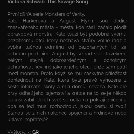
Victoria Schwab: This Savage Song
První díl YA série Monsters of Verity.
Kate Harkerová a August Flynn jsou dědici
znesvářeného města – města, kde násilí začalo plodit
opravdová monstra. Kate touží být podobná svému
bezcitnému otci, který nechává stvůry volně řádit a
vybírá tučnou odměnu od bezbranných lidí za
ochranu před nimi. August by se rád stal člověkem,
někým stejně dobrosrdečným a ochotným
ochraňovat nevinné jako je jeho otec, jenže sám patří
mezi monstra. Proto když se mu naskytne příležitost
dohlédnout na Kate, která byla právě vyhozena z
šesté internátní školy a míří domů, neváhá. Kate ale
brzy odhalí jeho tajemství a krátce na to se je někdo
pokusí zabít. Jejich svět se ocitá na pokraji zničení a
oba se teď musí rozhodnout, jakou cestu si zvolí.
Stanou se z nich nakonec spojenci a hrdinové nebo
úhlavní nepřátelé?
Vyšlo: 5. 7.;
GR