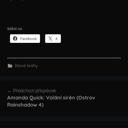
Sdílet na:
Facebook
X
Nové knihy
Navigace
Předchozí příspěvek
pro
Amanda Quick: Volání sirén (Ostrov
Rainshadow 4)
příspěvek