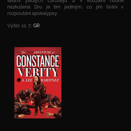
sedmi padlých čarodějů a v kouzlení hodně
nezkušená Dru je tím jediným, co jim brání v
rozpoutání apokalypsy.
Vyšlo: 12. 7.;
GR