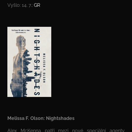
Vyšlo: 14. 7.;
GR
Melissa F. Olson: Nightshades
Alex McKenna patří mezi nové speciální agenty