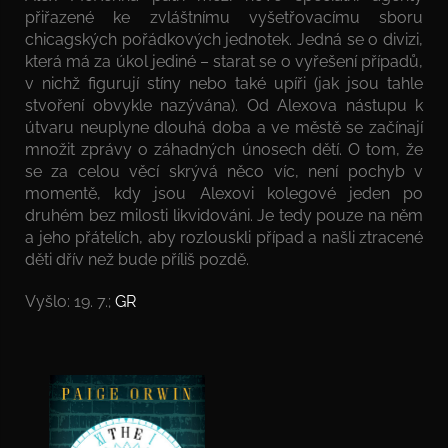
přiřazené ke zvláštnímu vyšetřovacímu sboru
chicagských pořádkových jednotek. Jedná se o divizi,
která má za úkol jediné – starat se o vyřešení případů,
v nichž figurují stíny nebo také upíři (jak jsou tahle
stvoření obvykle nazývána). Od Alexova nástupu k
útvaru neuplyne dlouhá doba a ve městě se začínají
množit zprávy o záhadných únosech dětí. O tom, že
se za celou věcí skrývá něco víc, není pochyb v
momentě, kdy jsou Alexovi kolegové jeden po
druhém bez milosti likvidováni. Je tedy pouze na něm
a jeho přátelích, aby rozlouskli případ a našli ztracené
děti dřív než bude příliš pozdě.
Vyšlo: 19. 7.;
GR