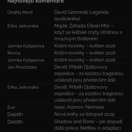
Nejnovější komentáře
David Gemmell: Legenda
Ondřej Mertl
(audiokniha)
Maják: Záhada Eilean Mór –
Erika Jarkovska
když se keltské mýty střetnou s
mrazivým thrillerem
Knižní novinky – květen 2026
Jarmila Kašparová
Knižní novinky – květen 2026
Renča
Knižní novinky – květen 2026
Jarmila Kašparová
Devět: Příběh Djatlovovy
Jan Procházka
expedice – za každou tragickou
událostí jsou především lidé
Devět: Příběh Djatlovovy
Erika Jarkovska
expedice – za každou tragickou
událostí jsou především lidé
Isaac Asimov: Nemesis
Eva
Nové knihy za listopad 2025
Daletth
Shadow and Bone – jak dopadl
Daletth
další pokus Netflixu o adaptaci