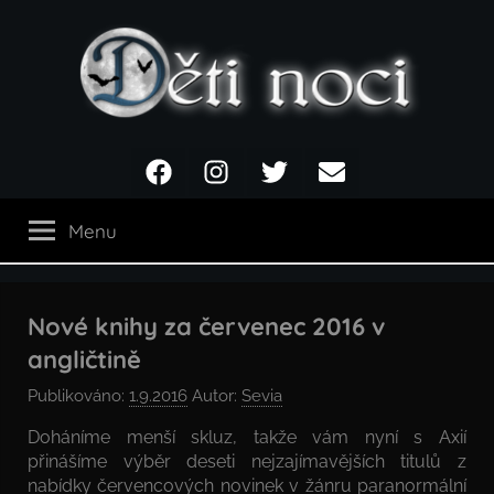
Přejít
k
obsahu
Děti
Facebook
Instagram
Twitter
Email
noci
Menu
Nové knihy za červenec 2016 v
angličtině
Publikováno:
1.9.2016
Autor:
Sevia
Doháníme menší skluz, takže vám nyní s Axií
přinášíme výběr deseti nejzajímavějších titulů z
nabídky červencových novinek v žánru paranormální