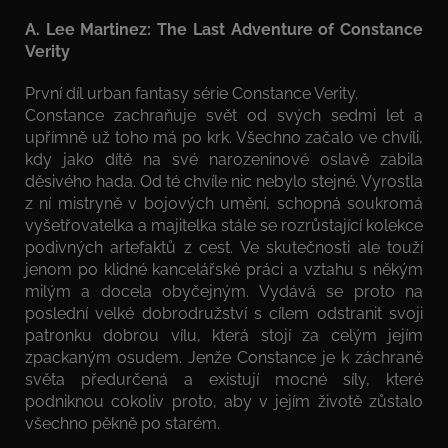
A. Lee Martinez: The Last Adventure of Constance
Verity
První díl urban fantasy série Constance Verity.
Constance zachraňuje svět od svých sedmi let a
upřímně už toho má po krk. Všechno začalo ve chvíli,
kdy jako dítě na své narozeninové oslavě zabila
děsivého hada. Od té chvíle nic nebylo stejné. Vyrostla
z ní mistryně v bojových umění, schopná soukromá
vyšetřovatelka a majitelka stále se rozrůstající kolekce
podivných artefaktů z cest. Ve skutečnosti ale touží
jenom po klidné kancelářské práci a vztahu s někým
milým a docela obyčejným. Vydává se proto na
poslední velké dobrodružství s cílem odstranit svoji
patronku dobrou vílu, která stojí za celým jejím
zpackaným osudem. Jenže Constance je k záchraně
světa předurčená a existují mocné síly, které
podniknou cokoliv proto, aby v jejím životě zůstalo
všechno pěkně po starém.