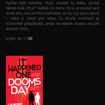
rychle blíží večerka. Proč vlastně tu knihu pořád
někdo tolik chce? Jediné, co Anna chce, je dostat se k
Anně dřív, než se Finn rozhodne, že by si ji dal k večeři
– nebo ji získal pro sebe. Ta druhá možnost je
rozhodně přitažlivější, jenže se nejdřív budou muset
dostat z lesů…
Vyšlo: 26. 7.;
GR