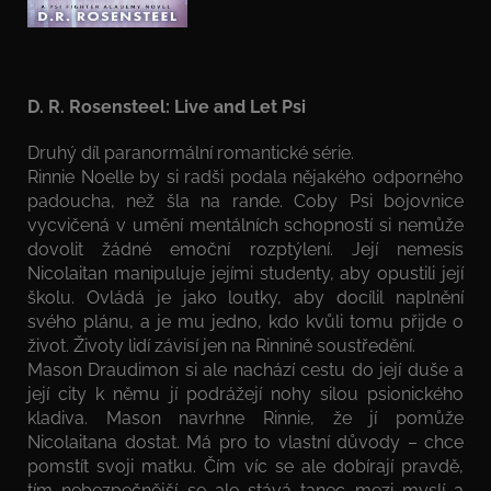
D. R. Rosensteel: Live and Let Psi
Druhý díl paranormální romantické série.
Rinnie Noelle by si radši podala nějakého odporného
padoucha, než šla na rande. Coby Psi bojovnice
vycvičená v umění mentálních schopností si nemůže
dovolit žádné emoční rozptýlení. Její nemesis
Nicolaitan manipuluje jejími studenty, aby opustili její
školu. Ovládá je jako loutky, aby docílil naplnění
svého plánu, a je mu jedno, kdo kvůli tomu přijde o
život. Životy lidí závisí jen na Rinnině soustředění.
Mason Draudimon si ale nachází cestu do její duše a
její city k němu jí podrážejí nohy silou psionického
kladiva. Mason navrhne Rinnie, že jí pomůže
Nicolaitana dostat. Má pro to vlastní důvody – chce
pomstít svoji matku. Čím víc se ale dobírají pravdě,
tím nebezpečnější se ale stává tanec mezi myslí a