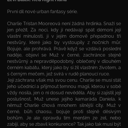
První díl nové urban fantasy série.
Charlie Tristan Mooreová není žádná hrdinka. Snaží se
jen přežít. Za noci, kdy jí nedávají spát démoni její
vlastní minulosti, ji v jejím domově přepadnou tři
nestvůry, které jako by vystoupily z nočních můr.
Bojuje, ale prohrává. Právě když se vzdává poslední
naděje, objeví se Muž v černé, zachránce stejně
nestvůrný a nepravděpodobný, oblečený v dlouhém
černém kabátu, který jako by si žil vlastním životem, a
s černým mečem, jež svírá v rudě planoucí ruce.
Její záchrana však má svou cenu. Charlie se musí stát
jeho učednicí a přijmout temnou magii, kterou v sobě
vždy nosila, jen o ní dosud nevěděla. Aby si zajistil její
poslušnost, Muž unese jejího kamaráda Daniela, k
němuž Charlie chová mnohem silnější city. Muž v
černé, bůh chaosu, bojuje proti stejně děsivým
bohům. Je ale opravdu tím menším ze zel, nebo
zabíjí, aby se zbavil konkurence? Tak jako tak musí být