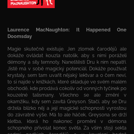
Laurence MacNaughton: It Happened One
Doomsday
Magie skutečně existuje. Jen zlomek čarodějů ale
dokáže ovládat kouzla natolik, aby s nimi poráželi
démony a síly temnoty. Naneštěstí Dru k nim nepatří.
Jistě má v sobě magický potenciál. Dokáže používat
krystaly, sem tam uvařit nějaký lektvar a o čem neví,
to si najde v knížkách, které skladuje ve svém malém
obchodě, kde prodává cokoliv od vonných tyčinek po
kouzelné talismany. Všechno se ale změní v
okamžiku, kdy sem zavítá Greyson. Stačí, aby se Dru
držela blízko něj a její magické schopnosti vyrostou
do závratné výše. Má to ale háček, Greysona se drží
kletba, která ho nakonec promění v démona
schopného přivolat konec světa. Za vším stojí sekta