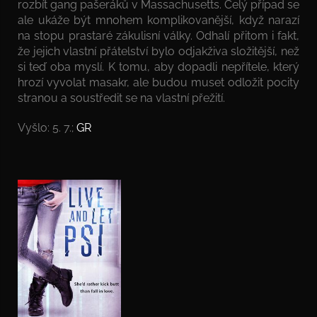
rozbít gang pašeráků v Massachusetts. Celý případ se
ale ukáže být mnohem komplikovanější, když narazí
na stopu prastaré zákulisní války. Odhalí přitom i fakt,
že jejich vlastní přátelství bylo odjakživa složitější, než
si teď oba myslí. K tomu, aby dopadli nepřítele, který
hrozí vyvolat masakr, ale budou muset odložit pocity
stranou a soustředit se na vlastní přežití.
Vyšlo: 5. 7.;
GR