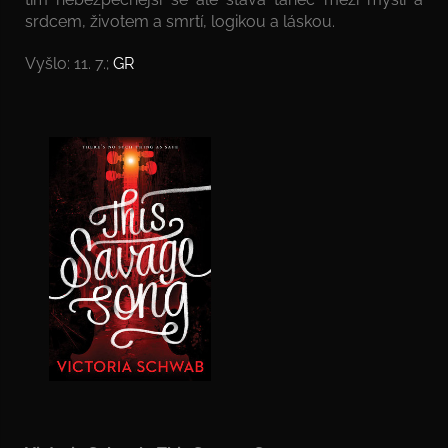
srdcem, životem a smrtí, logikou a láskou.
Vyšlo: 11. 7.;
GR