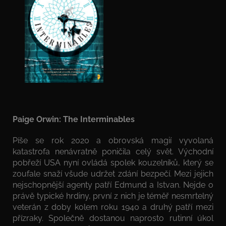
Paige Orwin: The Interminables
Píše se rok 2020 a obrovská magií vyvolaná
katastrofa nenávratně poničila celý svět. Východní
pobřeží USA nyní ovládá spolek kouzelníků, který se
zoufale snaží všude udržet zdání bezpečí. Mezi jejich
nejschopnější agenty patří Edmund a Istvan. Nejde o
právě typické hrdiny, první z nich je téměř nesmrtelný
veterán z doby kolem roku 1940 a druhý patří mezi
přízraky. Společně dostanou naprosto rutinní úkol