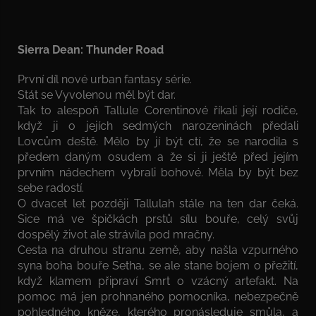
Sierra Dean: Thunder Road
První díl nové urban fantasy série.
Stát se Vyvolenou měl být dar.
Tak to alespoň Tallule Corentinové říkali její rodiče,
když ji o jejích sedmých narozeninách předali
Lovcům deště. Mělo by jí být ctí, že se narodila s
předem daným osudem a že si ji ještě před jejím
prvním nádechem vybrali bohové. Měla by být bez
sebe radostí.
O dvacet let později Tallulah stále na ten dar čeká.
Sice má ve špičkách prstů sílu bouře, celý svůj
dospělý život ale strávila pod mračny.
Cesta na druhou stranu země, aby našla vzpurného
syna boha bouře Setha, se ale stane bojem o přežití,
když klamem připraví Smrt o vzácný artefakt. Na
pomoc má jen prohnaného pomocníka, nebezpečně
pohledného kněze, kterého pronásleduje smůla, a