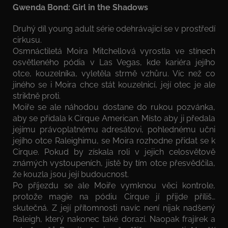
Gwenda Bond: Girl in the Shadows
Druhý díl young adult série odehrávající se v prostředí
cirkusu.
Osmnáctiletá Moira Mitchellová vyrostla ve stínech
osvětleného pódia v Las Vegas, kde kariéra jejího
otce, kouzelníka, vyletěla strmě vzhůru. Víc než co
jiného se i Moira chce stát kouzelnicí, její otec je ale
striktně proti.
Moiře se ale náhodou dostane do rukou pozvánka,
aby se přidala k Cirque American. Místo aby ji předala
jejímu právoplatnému adresátovi, pohlednému učni
jejího otce Raleighimu, se Moira rozhodne přidat se k
Cirque. Pokud by získala roli v jejich celosvětově
známých vystoupeních, jistě by tím otce přesvědčila,
že kouzla jsou její budoucnost.
Po příjezdu se ale Moiře vymknou věci kontrole,
protože magie na pódiu Cirque jí přijde příliš…
skutečná. Z její přítomnosti navíc není nijak nadšený
Raleigh, který nakonec také dorazí. Naopak frajírek a