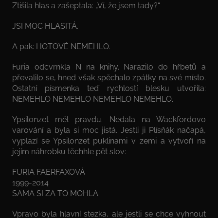
Ztišila hlas a zašeptala: „Ví, že jsem tady?“
JSI MOC HLASITÁ.
A pak: HOTOVÉ NEMEHLO.
Furia odcvrnkla N na knihy. Narazilo do hřbetů a
převalilo se, hned však spěchalo zpátky na své místo.
Ostatní písmenka teď rychlostí blesku utvořila:
NEMEHLO NEMEHLO NEMEHLO NEMEHLO.
Ypsilonzet měl pravdu. Nedala na Wackfordovo
varování a byla si moc jistá. Jestli ji Plísňák načapá,
vyplazí se Ypsilonzet puklinami v zemi a vytvoří na
jejím náhrobku těchhle pět slov:
FURIA FAERFAXOVÁ
1999-2014
SAMA SI ZA TO MOHLA
Vpravo byla hlavní stezka, ale jestli se chce vyhnout