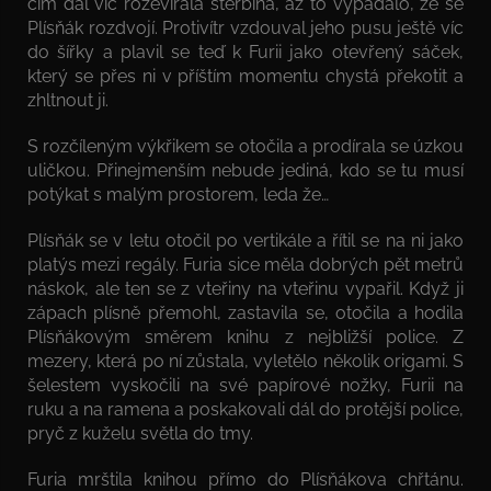
čím dál víc rozevírala štěrbina, až to vypadalo, že se
Plísňák rozdvojí. Protivítr vzdouval jeho pusu ještě víc
do šířky a plavil se teď k Furii jako otevřený sáček,
který se přes ni v příštím momentu chystá překotit a
zhltnout ji.
S rozčíleným výkřikem se otočila a prodírala se úzkou
uličkou. Přinejmenším nebude jediná, kdo se tu musí
potýkat s malým prostorem, leda že…
Plísňák se v letu otočil po vertikále a řítil se na ni jako
platýs mezi regály. Furia sice měla dobrých pět metrů
náskok, ale ten se z vteřiny na vteřinu vypařil. Když ji
zápach plísně přemohl, zastavila se, otočila a hodila
Plísňákovým směrem knihu z nejbližší police. Z
mezery, která po ní zůstala, vyletělo několik origami. S
šelestem vyskočili na své papírové nožky, Furii na
ruku a na ramena a poskakovali dál do protější police,
pryč z kuželu světla do tmy.
Furia mrštila knihou přímo do Plísňákova chřtánu.