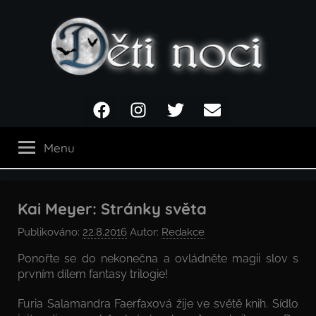
Přejít
k
obsahu
Děti
Facebook
Instagram
Twitter
Email
noci
Menu
Kai Meyer: Stránky světa
Publikováno:
22.8.2016
Autor:
Redakce
Ponořte se do nekonečna a ovládněte magii slov s
prvním dílem fantasy trilogie!
Furia Salamandra Faerfaxová žije ve světě knih. Sídlo