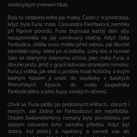
neobvyklým jménem hltali.
Byla to oblíbená kniha její matky. Často z ní předčítala,
když byla Furia malá. Cassandra Faerfaxová zemřela
při Pipově porodu. Furia bojovala každý den, aby
nezapomněla na její usměvavý obličej. Když četla
Fantastica, viděla svou matku před sebou, její dlouhé
blonďaté vlasy, které po ní zdědila, úzký nos a vysoké
čelo se stejnýma zelenýma očima, jako měla Furia, a
dlouhé prsty, jimiž s grácií listovala stránkami románu.
Furia ji viděla, jak sedí u postele malé holčičky a svým
klidným hlasem ji unáší do soutěsky v italských
Přímořských Alpách, do světa loupežníka
Fantasticelliho a jeho tlupy veselých ničemů.
Chvíli se Furia pídila po podobných knihách, starých i
nových, ale žádná se Fantasticovi ani nepřiblížila.
Ostatní Siebensternovy romány byly povětšinou jen
slabým odvarem toho samého příběhu. Když byl
dobrý, byl pestrý a napínavý a zavedl vás do