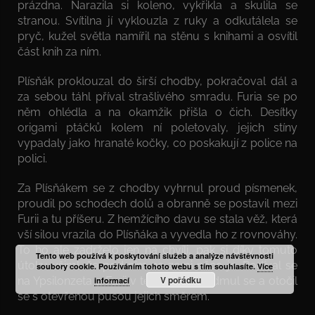
prázdna. Narazila si koleno, vykřikla a skulila se
stranou. Svítilna jí vyklouzla z ruky a odkutálela se
pryč, kužel světla namířil na stěnu s knihami a osvítil
část knih za ním.
Plísňák proklouzal do širší chodby, pokračoval dál a
za sebou táhl příval strašlivého smradu. Furia se po
něm ohlédla a na okamžik přišla o čich. Desítky
origami ptáčků kolem ní poletovaly, jejich stíny
vypadaly jako hranaté kočky, co poskakují z police na
polici.
Za Plísňákem se z chodby vyhrnul proud písmenek,
proudil po schodech dolů a obranně se postavil mezi
Furii a tu příšeru. Z hemžícího davu se stala věž, která
vší silou vrazila do Plísňáka a vyvedla ho z rovnováhy.
To ho ale zadrželo jen na chvíli, pak si díky tomuto
Tento web používá k poskytování služeb a analýze návštěvnosti
útoku všiml, že pod ním na zemi něco je. Podíval se
soubory cookie. Používáním tohoto webu s tím souhlasíte.
Více
V pořádku
na Ypsilonzeta a Furii v též vteřině, nadmul se a otočil
informací
se s otevřenou pusou jejich směrem.