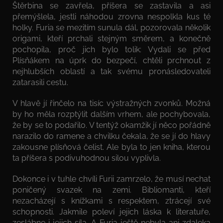
Štěrbina se zavřela, příšera se zastavila a asi
přemýšlela, jestli náhodou zrovna nespolkla kus té
holky. Furia se mezitím sunula dál, pozorovala několik
origami, kteří prchali stejným směrem, a konečně
pochopila, proč jich bylo tolik: Vydali se před
Plísňákem na úprk do bezpečí, chtěli prchnout z
nejhlubších oblastí a tak svému pronásledovateli
zatarasili cestu.
V hlavě jí řinčelo na tisíc výstražných zvonků. Možná
by ho měla rozptýlit dalším vrhem, ale pochybovala,
že by se to podařilo. V tentýž okamžik jí něco pořádně
narazilo do ramene a chvilku čekala, že se jí do hlavy
zakousne plísňová čelist. Ale byla to jen kniha, kterou
ta příšera s podivuhodnou silou vyplivla.
Dokonce i v tuhle chvíli Furii zamrzelo, že musí nechat
poničený svazek na zemi. Bibliomanti, kteří
nezacházejí s knížkami s respektem, ztrácejí své
schopnosti. Jakmile poleví jejich láska k literatuře,
zeslábne i jejich síla. A Furia ještě nebyla ani zdaleka