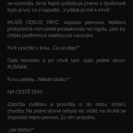
se rozhodla, že to hejno potřebuje jméno a Ypsilonzet
bylo první, co ji napadlo. „Vyděsil jsi mě k smrti.“
MUSÍŠ ODSUD PRYČ, napsala písmena. Některá
přebytečná rozrušeně poskakovala na regálu, jako by
chtěla podtrhnout naléhavost varování.
Furii vyschlo v krku. „Co se děje?“
Další hemžení a po chvíli tam stálo jediné slovo:
PLÍSŇÁK.
Furia zaklela. „Někde blízko?“
NA CESTĚ SEM.
Zatočila svítilnou a posvítila si do obou směrů
chodby. Na jedné straně nebylo nic vidět, na druhé se
třepotalo hejno písmen. Za ním prázdno.
„Jak blízko?“