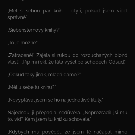
„Měl s sebou pár knih – čtyři, pokud jsem viděl
správně.“
„Siebensternovy knihy?“
„To je možné.“
„Zatraceně!“ Zajela si rukou do rozcuchaných blond
vlasů. „Pip mi řekl, že táta vyšel po schodech. Odsud.“
„Odkud taky jinak, mladá dámo?“
„Měl u sebe tu knihu?“
„Nevyptával jsem se ho na jednotlivé tituly.“
Najednou ji přepadla nedůvěra. „Neprozradil jsi mu
to, viď? Kam jsem tu knížku schovala.“
„Kdybych mu pověděl, že jsem tě načapal mimo