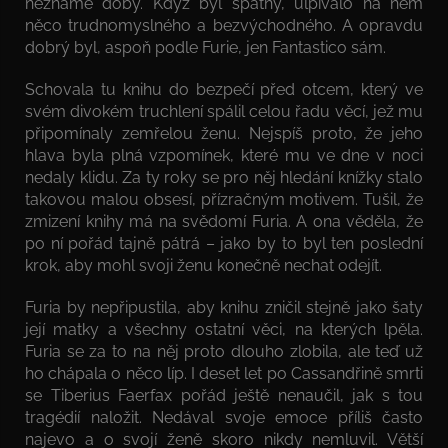
neznámé doby. Když byl špatný, ulpívalo na něm
něco trudnomyslného a bezvýchodného. A opravdu
dobrý byl, aspoň podle Furie, jen Fantastico sám.
Schovala tu knihu do bezpečí před otcem, který ve
svém divokém truchlení spálil celou řadu věcí, jež mu
připomínaly zemřelou ženu. Nejspíš proto, že jeho
hlava byla plná vzpomínek, které mu ve dne v noci
nedaly klidu. Za ty roky se pro něj hledání knížky stalo
takovou malou obsesí, přízračným motivem. Tušil, že
zmizení knihy má na svědomí Furia. A ona věděla, že
po ní pořád tajně pátrá – jako by to byl ten poslední
krok, aby mohl svoji ženu konečně nechat odejít.
Furia by nepřipustila, aby knihu zničil stejně jako šaty
její matky a všechny ostatní věci, na kterých lpěla.
Furia se za to na něj proto dlouho zlobila, ale teď už
ho chápala o něco líp. I deset let po Cassandřině smrti
se Tiberius Faerfax pořád ještě nenaučil, jak s tou
tragédií naložit. Nedával svoje emoce příliš často
najevo a o svojí ženě skoro nikdy nemluvil. Větší