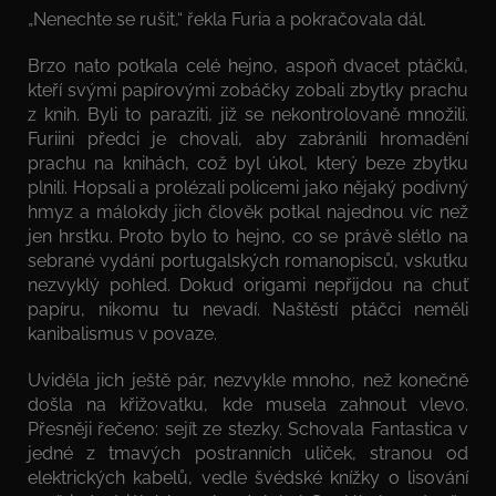
„Nenechte se rušit,“ řekla Furia a pokračovala dál.
Brzo nato potkala celé hejno, aspoň dvacet ptáčků,
kteří svými papírovými zobáčky zobali zbytky prachu
z knih. Byli to paraziti, již se nekontrolovaně množili.
Furiini předci je chovali, aby zabránili hromadění
prachu na knihách, což byl úkol, který beze zbytku
plnili. Hopsali a prolézali policemi jako nějaký podivný
hmyz a málokdy jich člověk potkal najednou víc než
jen hrstku. Proto bylo to hejno, co se právě slétlo na
sebrané vydání portugalských romanopisců, vskutku
nezvyklý pohled. Dokud origami nepřijdou na chuť
papíru, nikomu tu nevadí. Naštěstí ptáčci neměli
kanibalismus v povaze.
Uviděla jich ještě pár, nezvykle mnoho, než konečně
došla na křižovatku, kde musela zahnout vlevo.
Přesněji řečeno: sejít ze stezky. Schovala Fantastica v
jedné z tmavých postranních uliček, stranou od
elektrických kabelů, vedle švédské knížky o lisování