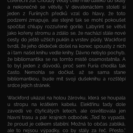
čtvereční zdí. Chodby vedly celé míle daleko do skály
a nekonečně se větvily. V devatenáctém století si
jeden z Furiiných předků vzal do hlavy, že toto
podzemí zmapuje, ale stejně tak se mohl pokoušet
spočítat chlupy rozzuřené gorile. Labyrint se větvil
jako kořeny stromu a zdálo se, že nachází stále nové
cesty do ještě užších puklin a vrstev půdy. Wackford
tvrdil, že jeho dědeček došel na konec spousty z nich
a i tam našel knihu vedle knihy. Dávno nebylo pochyb,
že bibliomantika se na tomto místě osamostatnila. A
to byl jeden z důvodů, proč sem Furia chodila tak
často. Nemohla se dočkat, až se sama stane
bibliomantkou, bude mít svoji dušeknihu a rozštěpí
srdce jejích stránek.
Wackford ukázal na holou žárovku, která se houpala
u stropu na krátkém kabelu. Elektřinu tady dole
zavedli ve čtyřicátých letech, ale osvětlovala jen
hlavní trasu a pár krajních odboček. „Teď to vypadá,
že proud je celkem stabilní. Možná to občas zabliká,
ale to nejsou výpadky, co by stály za řeč. Přesto,“