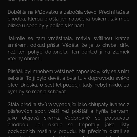
Doběhla na křižovatku a zabočila vlevo. Před ní ležela
chodba, kterou prošla jen natočená bokem, tak moc
blízko u sebe byly police s knihami.
Jakmile se tam vměstnala, mávla svítilnou krátce
směrem, odkud přišla. Věděla, že je to chyba, dřív,
než ten pohyb dokončila. Ten pohled ji na zlomek
vteřiny ohromil.
Plísňák byl mnohem větší než naposledy, kdy se s ním
setkala. To jí bylo devět a byla tu v doprovodu svého
otce. Dneska, o šest let později, tady nebyl nikdo, za
kým by se mohla schovat.
Stála před ní stvůra vypadající jako chlupatý lívanec z
plísňových spor, větší než polštář a hýřila barvami
jako olejová skvrna. Vodorovně se posouvala
chodbou. Její okraje se třepotaly jako listy
podvodních rostlin v proudu. Na předním okraji se