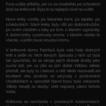
Furia ucítila příběhy, jen co se rozeběhla po schodech
dolů ke knihovně. Byla to ta nejlepší vůně na světě.
Nové knihy voněly po tiskařské černi, po lepidle, po
očekáváních. Staré knihy byly cítit po dobrodružství,
po svém vlastním a taky po tom, o kterém vyprávěly.
A dobré knihy vyzařovaly aroma, v kterém vězelo to
všecko, a ještě závan kouzla k tomu.
V knihovně domu Faerfaxů byla celá řada dobrých
knih a ještě víc těch starých. Spousta z nich už byla
tak zpuchřelá, že se okraje jejich stránek drolily jako
suché listí, jen co jste se jich dotkli. Většinu někdo
přečetl, ale byly tu i takové, o něž nikdo nezavadil ani
koutkem oka, protože se ukrývaly v postranních
chodbičkách a opouštět hlavní trasu bylo zakázané.
„Nikdy nesejít ze stezky,“ zněl nepsaný zákon tohoto
místa.
Knihovna se nacházela v prastarých katakombách.