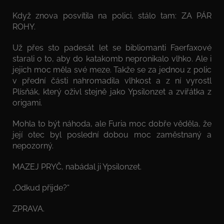
Když znova posvítila na polici, stálo tam: ZA PÁR
ROHY.
Už přes sto padesát let se bibliomanti Faerfaxové
starali o to, aby do katakomb nepronikalo vlhko. Ale i
jejich moc měla své meze. Takže se za jednou z polic
v přední části nahromadila vlhkost a z ní vyrostl
Plísňák, který oživl stejně jako Ypsilonzet a zvířátka z
origami.
Mohla to být náhoda, ale Furia moc dobře věděla, že
její otec byl poslední dobou moc zaměstnaný a
nepozorný.
MAZEJ PRYČ, nabádal ji Ypsilonzet.
„Odkud přijde?“
ZPRAVA.