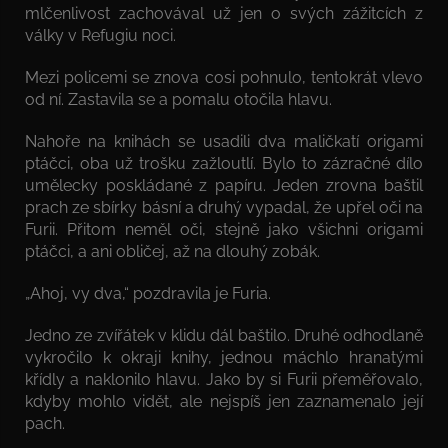
mlčenlivost zachovával už jen o svých zážitcích z
války v Refugiu noci.
Mezi policemi se znova cosi pohnulo, tentokrát vlevo
od ní. Zastavila se a pomalu otočila hlavu.
Nahoře na knihách se usadili dva maličkatí origami
ptáčci, oba už trošku zažloutlí. Bylo to zázračné dílo
umělecky poskládané z papíru. Jeden zrovna baštil
prach ze sbírky básní a druhý vypadal, že upřel oči na
Furii. Přitom neměl oči, stejně jako všichni origami
ptáčci, a ani obličej, až na dlouhý zobák.
„Ahoj, vy dva,“ pozdravila je Furia.
Jedno ze zvířátek v klidu dál baštilo. Druhé odhodlaně
vykročilo k okraji knihy, jednou máchlo hranatými
křídly a naklonilo hlavu. Jako by si Furii přeměřovalo,
kdyby mohlo vidět, ale nejspíš jen zaznamenalo její
pach.