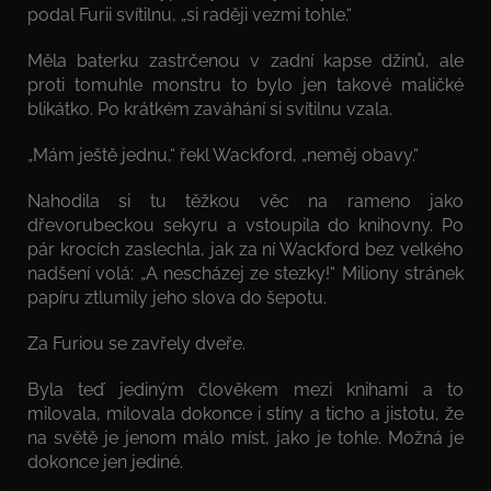
podal Furii svítilnu, „si raději vezmi tohle.“
Měla baterku zastrčenou v zadní kapse džínů, ale
proti tomuhle monstru to bylo jen takové maličké
blikátko. Po krátkém zaváhání si svítilnu vzala.
„Mám ještě jednu,“ řekl Wackford, „neměj obavy.“
Nahodila si tu těžkou věc na rameno jako
dřevorubeckou sekyru a vstoupila do knihovny. Po
pár krocích zaslechla, jak za ní Wackford bez velkého
nadšení volá: „A nescházej ze stezky!“ Miliony stránek
papíru ztlumily jeho slova do šepotu.
Za Furiou se zavřely dveře.
Byla teď jediným člověkem mezi knihami a to
milovala, milovala dokonce i stíny a ticho a jistotu, že
na světě je jenom málo míst, jako je tohle. Možná je
dokonce jen jediné.