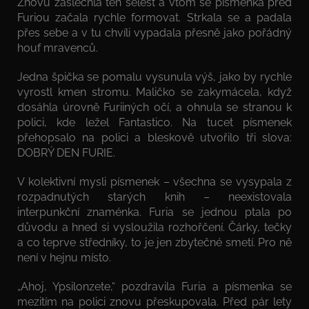
Znovu zaslechla ten šelest a vtom se písmenka před
Furiou začala rychle formovat. Strkala se a padala
přes sebe a v tu chvíli vypadala přesně jako pořádný
houf mravenců.
Jedna špička se pomalu vysunula výš, jako by rychle
vyrostl kmen stromu. Maličko se zakymácela, když
dosáhla úrovně Furiiných očí, a ohnula se stranou k
polici, kde ležel Fantastico. Na tucet písmenek
přehopsalo na polici a bleskově utvořilo tři slova:
DOBRÝ DEN FURIE.
V kolektivní mysli písmenek – všechna se vysypala z
rozpadnutých starých knih – neexistovala
interpunkční znaménka. Furia se jednou ptala po
důvodu a hned si vysloužila rozhořčení. Čárky, tečky
a co teprve středníky, to je jen zbytečné smetí. Pro ně
není v hejnu místo.
„Ahoj, Ypsilonzete,“ pozdravila Furia a písmenka se
mezitím na polici znovu přeskupovala. Před pár lety