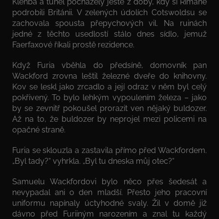
Klenba a tunel pocházely ještě z doby, kdy si Římané
podrobili Británii. V zelených údolích Cotswoldsu se
zachovala spousta přepychových vil. Na ruinách
jedné z těchto usedlostí stálo dnes sídlo, jemuž
Faerfaxové říkali prostě rezidence.
Když Furia vběhla do předsíně, domovník pan
Wackford zrovna leštil železné dveře do knihovny.
Kov se leskl jako zrcadlo a její odraz v něm byl celý
pokřivený. To bylo lehkým vypoulením železa – jako
by se zevnitř pokoušel prorazit ven nějaký buldozer.
Až na to, že buldozer by neprojel mezi policemi na
opačné straně.
Furia se sklouzla a zastavila přímo před Wackfordem.
„Byl tady?“ vyhrkla. „Byl tu dneska můj otec?“
Samuelu Wackfordovi bylo něco přes šedesát a
nevypadal ani o den mladší. Přesto jeho pracovní
uniformu napínaly úctyhodné svaly. Žil v domě již
dávno před Furiiným narozením a znal tu každý