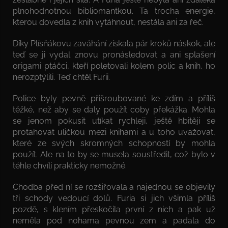
plnohodnotnou bibliomantkou. Ta trocha energie,
kterou dovedla z knih vytáhnout, nestála ani za řeč.
Díky Plísňákovu zaváhání získala pár kroků náskok, ale
teď se ji vydal znovu pronásledovat a ani splašení
origami ptáčci, kteří poletovali kolem polic a knih, ho
nerozptýlili. Teď chtěl Furii.
Police byly pevně přišroubované ke zdím a příliš
těžké, než aby se daly použít coby překážka. Mohla
se jenom pokusit utíkat rychleji, ještě hbitěji se
protahovat uličkou mezi knihami a u toho uvažovat,
které ze svých skromných schopností by mohla
použít. Ale na to by se musela soustředit, což bylo v
téhle chvíli prakticky nemožné.
Chodba před ní se rozšiřovala a najednou se objevily
tři schody vedoucí dolů. Furia si jich všimla příliš
pozdě, s klením přeskočila první z nich a pak už
neměla pod nohama pevnou zem a padala do