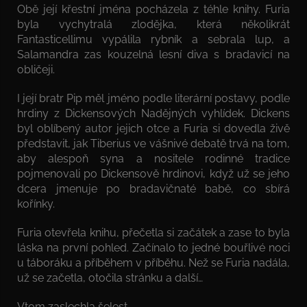
Obě její křestní jména pocházela z téhle knihy. Furia
byla vychytralá zlodějka, která několikrát
Fantasticellimu vypálila rybník a sebrala lup, a
Salamandra zas kouzelná lesní diva s bradavicí na
obličeji.
I její bratr Pip měl jméno podle literární postavy, podle
hrdiny z Dickensových Nadějných vyhlídek. Dickens
byl oblíbený autor jejich otce a Furia si dovedla živě
představit, jak Tiberius ve vášnivé debatě trvá na tom,
aby alespoň syna a nositele rodinné tradice
pojmenovali po Dickensově hrdinovi, když už se jeho
dcera jmenuje po bradavičnaté babě, co sbírá
kořínky.
Furia otevřela knihu, přečetla si začátek a zase to byla
láska na první pohled. Začínalo to jedné bouřlivé noci
u táboráku a příběhem v příběhu. Než se Furia nadála,
už se začetla, otočila stránku a další…
Vtom zaslechla šelest.