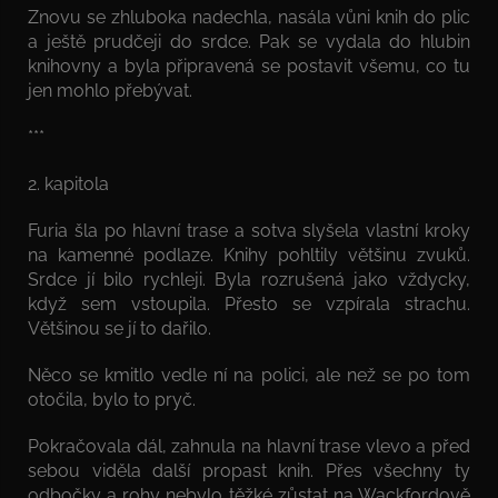
Znovu se zhluboka nadechla, nasála vůni knih do plic
a ještě prudčeji do srdce. Pak se vydala do hlubin
knihovny a byla připravená se postavit všemu, co tu
jen mohlo přebývat.
***
2. kapitola
Furia šla po hlavní trase a sotva slyšela vlastní kroky
na kamenné podlaze. Knihy pohltily většinu zvuků.
Srdce jí bilo rychleji. Byla rozrušená jako vždycky,
když sem vstoupila. Přesto se vzpírala strachu.
Většinou se jí to dařilo.
Něco se kmitlo vedle ní na polici, ale než se po tom
otočila, bylo to pryč.
Pokračovala dál, zahnula na hlavní trase vlevo a před
sebou viděla další propast knih. Přes všechny ty
odbočky a rohy nebylo těžké zůstat na Wackfordově