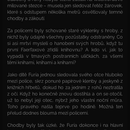
milované stezce – musela jen sledovat řetěz žárovek,
které s odstupem několika metrů osvětlovaly temné
chodby a zákoutí.
Za policemi byly schované staré výklenky s hroby, z
nichž byly údajně všechny pozůstatky odstraněny. Co
si asi mrtví mysleli o hanobení svých hrobů, když tu
první Faerfaxové zřídili knihovnu? A kdo ví, jak to
vypadá v tmavých postranních uličkách, za všemi
těmi knihami, knihami a knihami?
Jako dítě Furia jednou sledovala svého otce hluboko
mezi police, skrz ponuré papírové klenby a jeskyně z
knižních hřbetů, dokud ho za jedním z rohů neztratila
z očí. Když ho konečně znovu dostihla a on se otočil,
už to nebyl její otec, nýbrž jeho vlastní noční můra.
Toho pravého našla teprve po hodině. Možná ten
přelud dodnes bloumá mezi policemi.
Chodby byly tak úzké, že Furia dokonce i na hlavní