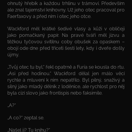
ohnutý hřebík a každou trhlinu v trámoví. Především
ale znal tajemství knihovny. Už jeho otec pracoval pro
Faerfaxovy a před ním i otec jeho otce.
Wackford měl krátké šedivé vlasy a kůži v obličeji
jako pomačkaný papír. Na pravé tváři měl jizvu a
těžkou tyčovou svítilnu coby obušek za opaskem –
obojí ode dne před třiceti šesti lety, kdy i dveře došly
újmy.
„Tvůj otec tu byl,“ řekl opatrně a Furia se kousla do rtu.
„Asi před hodinou.“ Wackford dělal jen málo věcí
rychle a mluvení k nim nepatřilo. Byl pilný, snaživý a
silný jako mladý dělník z loděnice, ale rychlost pro něj
byla cizí slovo jako frontispis nebo faksimile.
„A?“
„A co?“ zeptal se.
„Našel ji? Tu knihu?“