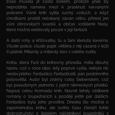
trase musela jít často bokem, protože jinak by
neprotáhla ramena mezi k prasknutí narvanými
policemi. Vůně knih sytila suchý vzduch, a když
chodbami prolétl nečekaný závan větru, přinesl jen
vůni obrovských svazků a občas vzdálené hlasy,
které možná existovaly pouze v její fantazii.
A další rohy a křižovatky, tu a tam klenutá kaverna.
Všude police, všude papír, většina z něj vázaná v kůži
či plátně. Miliardy a miliardy slov z celého světa.
Kniha, která Furii do knihovny přivedla, měla dlouhý
název, což v roce 1820, kdy poprvé vyšla, nebylo nic
neobvyklého: Fantastico Fantasticelli, pán podzimního
polosvětla. Autor byl známý coby Siebenstern, což
byl pseudonym jednoho z jejích německých předků.
Napsal celou hromadu knih, hlavně tehdy oblíbené
romány o loupežnících a později ještě pár dalších.
Fantastico byla jeho prvotina. Dneska šlo možná o
zapomenutou knihu, ale svého času čtenáři tohle
dobrodružství o italském náčelníkovi loupežníků s