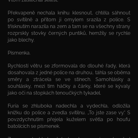
Překvapeně nechala knihu klesnout, chtěla sáhnout
po svítilně a přitom ji omylem srazila z police. S
třísknutím narazila na zem a tam se na všechny strany
rozprskly stovky černých puntíků, hemžily se rychle
jako blechy.
Písmenka.
Rychlostí větru se zformovala do dlouhé řady, která
dosahovala z jedné police na druhou, táhla se oběma
směry a ztrácela se ve stínech. Samohlásky a
souhlásky, mezi tím háčky a čárky, které se kývaly
jako oči na stopkách tenoučkých tykadel.
Furia se zhluboka nadechla a vydechla, odložila
knížku do police a zvedla svítilnu. „To jste zase vy.“ S
povzdychnutím přejela kuželem světla po houfu
batolících se písmenek.