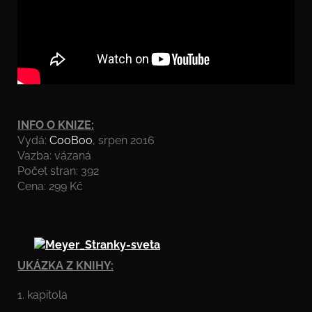
INFO O KNIZE:
Vydá:
CooBoo
, srpen 2016
Vazba: vázaná
Počet stran: 392
Cena: 299 Kč
UKÁZKA Z KNIHY:
1. kapitola