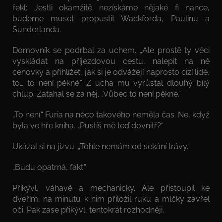
řekl: Jestli okamžitě nezískáme nějaké fi nance,
budeme muset propustit Wackforda, Paulinu a
Sunderlanda.
Domovník se podrbal za uchem. „Ale prostě ty věci
vyskládat na příjezdovou cestu, nalepit na ně
cenovky a přihlížet, jak si je odvážejí naprosto cizí lidé,
to… to není pěkné.“ Z ucha mu vyrůstal dlouhý bílý
chlup. Zatahal se za něj. „Vůbec to není pěkné.“
„To není.“ Furia na něco takového neměla čas. Ne, když
byla ve hře kniha. „Pustíš mě teď dovnitř?“
Ukázal si na jizvu. „Tohle nemám od sekání trávy.“
„Budu opatrná, fakt.“
Přikývl, váhavě a mechanicky. Ale přistoupil ke
dveřím, na minutu k nim přiložil ruku a mlčky zavřel
oči. Pak zase přikývl, tentokrát rozhodněji.