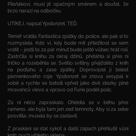
Plísňákovi, musí jít opačným směrem a doufat, že
brzo narazí na odbočku.
UTÍKEJ, napsal Ypsilonzet. TEĎ.
Téměř vrátila Fantastica zpátky do police, ale pak si to
rozmyslela. Kdo ví, kdy bude mít příležitost se sem
vrátit – jestli to za pár minut bude ještě vůbec hrát roli.
Zastrčila si knihu za okraj džínů, přetáhla si přes ni
tričko a rozeběhla se. Světlo svítilny přejíždělo z knih
na podlahu a zase zpátky. Doprovázel ji šelest
písmenkového roje. Ypsilonzet se znova sesypal k
sobě a rychle se batolil vpřed jako dvě stezky plné
mravenců vlevo a vpravo od Furie podél polic.
Za ní něco zapraskalo. Ohlédla se v běhu přes
rameno, ale byla tam jen zeď temnoty. Aby si za sebe
posvítila, musela by se zastavit.
Z praskání se stal sykot a další zápach přehlušil vůni
knih: puch vlhkého sklepa.