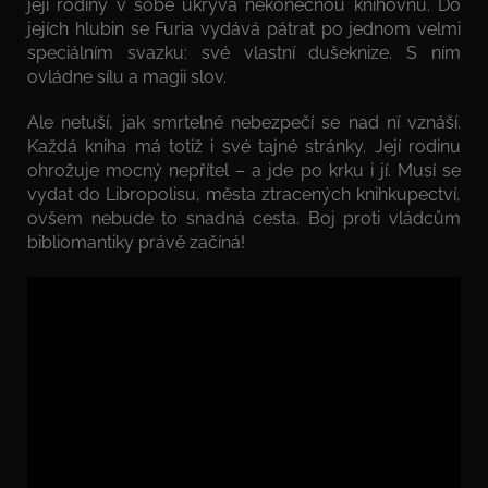
její rodiny v sobě ukrývá nekonečnou knihovnu. Do
jejích hlubin se Furia vydává pátrat po jednom velmi
speciálním svazku: své vlastní dušeknize. S ním
ovládne sílu a magii slov.
Ale netuší, jak smrtelné nebezpečí se nad ní vznáší.
Každá kniha má totiž i své tajné stránky. Její rodinu
ohrožuje mocný nepřítel – a jde po krku i jí. Musí se
vydat do Libropolisu, města ztracených knihkupectví,
ovšem nebude to snadná cesta. Boj proti vládcům
bibliomantiky právě začíná!