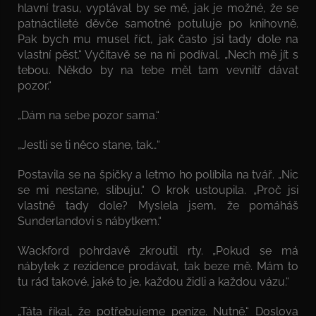
hlavní trasu, vyptával by se mě, jak je možné, že se
patnáctileté děvče samotné potuluje po knihovně.
Pak bych mu musel říct, jak často jsi tady dole na
vlastní pěst.“ Vyčítavě se na ni podíval. „Nech mě jít s
tebou. Někdo by na tebe měl tam vevnitř dávat
pozor.“
„Dám na sebe pozor sama.“
„Jestli se ti něco stane, tak…“
Postavila se na špičky a letmo ho políbila na tvář. „Nic
se mi nestane, slibuju.“ O krok ustoupila. „Proč jsi
vlastně tady dole? Myslela jsem, že pomáháš
Sunderlandovi s nábytkem.“
Wackford pohrdavě zkroutil rty. „Pokud se má
nábytek z rezidence prodávat, tak beze mě. Mám to
tu rád takové, jaké to je, každou židli a každou vázu.“
„Táta říkal, že potřebujeme peníze. Nutně.“ Doslova