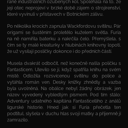
raně industriálních ozubených kol. Spoléhala na to, že
její otec neprojeví v brzké době zájem o strojírenství,
které vyvinuli v přístavech v Botnickém zálivu.
Po několika krocích zapnula Wackfordovu svítilnu. Pár
origami se šustěním proletělo kuželem světla. Furia
na ně namířila baterku a nakrčila čelo. Přemýšlela, s
čím se ty malé kreaturky v hlubinách knihovny lopotí,
že už vysílají poslíčky dokonce i do předních částí.
Musela dvakrát odbočit, než konečně našla poličku s
Fantasticem. Ulevilo se jí, když spatřila knihu na svém
místě. Odložila rozsvícenou svítilnu do police a
vytáhla román ven. Desky knížky zhnědly a vazba
byla uvolněná. Na obálce nebyl žádný obrázek, jen
název vyvedený vybledlým písmem. Pod tím stálo:
Adventury udatného kapitána Fantasticelliho z análů
ligurské historie. Hned jak si Furia přečetla ten
podtitul, slyšela v duchu hlas svojí matky a příjemně jí
zamrazilo.