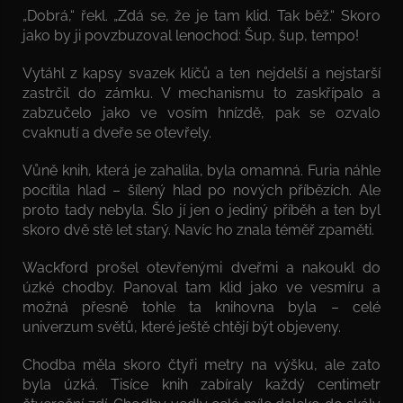
„Dobrá,“ řekl. „Zdá se, že je tam klid. Tak běž.“ Skoro
jako by ji povzbuzoval lenochod: Šup, šup, tempo!
Vytáhl z kapsy svazek klíčů a ten nejdelší a nejstarší
zastrčil do zámku. V mechanismu to zaskřípalo a
zabzučelo jako ve vosím hnízdě, pak se ozvalo
cvaknutí a dveře se otevřely.
Vůně knih, která je zahalila, byla omamná. Furia náhle
pocítila hlad – šílený hlad po nových příbězích. Ale
proto tady nebyla. Šlo jí jen o jediný příběh a ten byl
skoro dvě stě let starý. Navíc ho znala téměř zpaměti.
Wackford prošel otevřenými dveřmi a nakoukl do
úzké chodby. Panoval tam klid jako ve vesmíru a
možná přesně tohle ta knihovna byla – celé
univerzum světů, které ještě chtějí být objeveny.
Chodba měla skoro čtyři metry na výšku, ale zato
byla úzká. Tisíce knih zabíraly každý centimetr