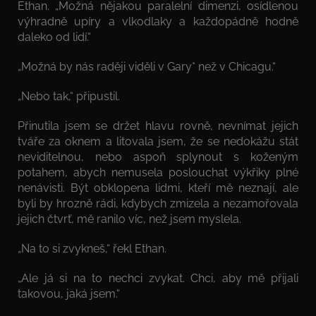
Ethan. „Možná nějakou paralelní dimenzi, osídlenou
výhradně upíry a vlkodlaky a každopádně hodně
daleko od lidí.“
„Možná by nás raději viděli v Gary* než v Chicagu.“
„Nebo tak,“ připustil.
Přinutila jsem se držet hlavu rovně, nevnímat jejich
tváře za oknem a litovala jsem, že se nedokážu stát
neviditelnou, nebo aspoň splynout s koženým
potahem, abych nemusela poslouchat výkřiky plné
nenávisti. Být obklopena lidmi, kteří mě neznají, ale
byli by hrozně rádi, kdybych zmizela a nezamořovala
jejich čtvrť, mě ranilo víc, než jsem myslela.
„Na to si zvykneš,“ řekl Ethan.
„Ale já si na to nechci zvykat. Chci, aby mě přijali
takovou, jaká jsem.“