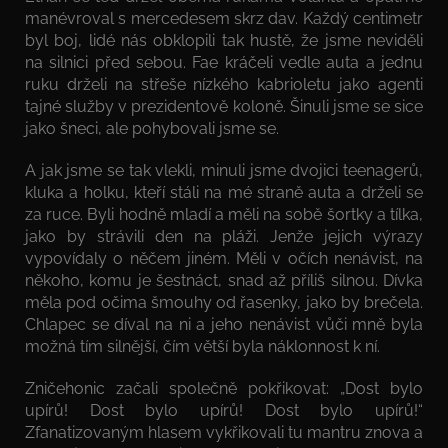
manévroval s mercedesem skrz dav. Každý centimetr
byl boj, lidé nás obklopili tak hustě, že jsme neviděli
na silnici před sebou. Fae kráčeli vedle auta a jednu
ruku drželi na střeše nízkého kabrioletu jako agenti
tajné služby v prezidentově koloně. Šinuli jsme se sice
jako šneci, ale pohybovali jsme se.
A jak jsme se tak vlekli, minuli jsme dvojici teenagerů,
kluka a holku, kteří stáli na mé straně auta a drželi se
za ruce. Byli hodně mladí a měli na sobě šortky a tílka,
jako by strávili den na pláži. Jenže jejich výrazy
vypovídaly o něčem jiném. Měli v očích nenávist, na
někoho, komu je šestnáct, snad až příliš silnou. Dívka
měla pod očima šmouhy od řasenky, jako by brečela.
Chlapec se díval na ni a jeho nenávist vůči mně byla
možná tím silnější, čím větší byla náklonnost k ní.
Zničehonic začali společně pokřikovat: „Dost bylo
upírů! Dost bylo upírů! Dost bylo upírů!“
Zfanatizovaným hlasem vykřikovali tu mantru znova a