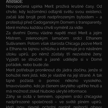
Anotace:
Novopečená upírka Merit prožívá krušné časy. Od
chvíle, kdy kožoměnci odtajnili světu svou existenci,
začali lidé brojit proti nadpřirozeným bytostem – a
protestují před Cadoganským Domem s transparenty,
které mohou každou chvíli vyměnit za vidle.
Za dveřmi Domu vládne napětí mezi Merit a jejím
Mistrem, zelenookým lamačem srdcí Ethanem
Sullivanem. Potom však starosta Chicaga pozve Merit
a Ethana na tajnou schůzku a informuje je o násilném
útoku upírů, po němž zůstaly tři nezvěstné ženy.
Vyjádří se stručně a jasně: udělejte si v Domě
pořádek, nebo bude zle.
Merit potřebuje proniknout do jádra zločinu, jenže si
bohužel není jistá, kdo je vlastně na její straně. A tak
tajně požádá o pomoc někoho vysokého,
tmavovlasého, kdo je členem skrytého upířího hnutí a
má možnost získat hluboko ukryté informace.
Záhy se ocitá v temném, opojném srdci chicagské
nadpřirozené společnosti – ve světě plném upírů,
kteří jsou zjevně ochotni naplnit nejhorší obavy