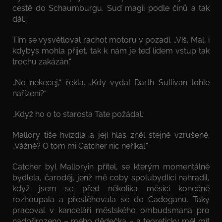
cestě do Schaumburgu. Suď magii podle činů a tak
dál.“
Tím se vysvětloval rachot motoru v pozadí. „Víš, Mal, i
kdybys mohla přijet, tak k nám je teď lidem vstup tak
trochu zakázán.“
„No nekecej,“ řekla. „Kdy vydal Darth Sullivan tohle
nařízení?“
„Když ho o to starosta Tate požádal.“
Mallory tiše hvízdla a její hlas zněl stejně vzrušeně.
„Vážně? O tom mi Catcher nic neříkal.“
Catcher byl Malloryin přítel, se kterým momentálně
bydlela, čaroděj, jenž mě coby spolubydlící nahradil,
když jsem se před několika měsíci konečně
rozhoupala a přestěhovala se do Cadoganu. Taky
pracoval v kanceláři městského ombudsmana pro
nadpřirozeno – mého dědečka – a teoreticky měl mít