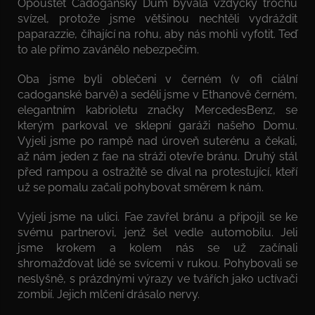
Opouštět Cadoganský Dům bývala vždycky trochu
svízel, protože jsme většinou nechtěli vydráždit
paparazzie, číhající na rohu, aby nás mohli vyfotit. Teď
to ale přímo zavánělo nebezpečím.
Oba jsme byli oblečeni v černém (v ofi ciální
cadoganské barvě) a seděli jsme v Ethanově černém,
elegantním kabrioletu značky MercedesBenz, se
kterým parkoval ve sklepní garáži našeho Domu.
Vyjeli jsme po rampě nad úroveň suterénu a čekali,
až nám jeden z fae na stráži otevře bránu. Druhý stál
před rampou a ostražitě se díval na protestující, kteří
už se pomalu začali pohybovat směrem k nám.
Vyjeli jsme na ulici. Fae zavřel bránu a připojil se ke
svému partnerovi, jenž šel vedle automobilu. Jeli
jsme krokem a kolem nás se už začínali
shromažďovat lidé se svícemi v rukou. Pohybovali se
neslyšně, s prázdnými výrazy ve tvářích jako uctívači
zombií. Jejich mlčení drásalo nervy.