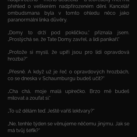
přehled o veškerém nadpřirozeném dění. Kancelář
ombudsmana byla v tomto ohledu něco jako
paranormální linka důvěry.
„Domy to drží pod pokličkou,“ přiznala jsem.
„Proslýchá se, že Tate Domy zavřel, a lidi panikaří.“
„Protože si myslí, že upíři jsou pro lidi opravdová
hrozba?“
„Přesně. A když už je řeč o opravdových hrozbách,
co se dneska v Schaumburgu budeš učit?“
„Cha chá, moje malá upírečko. Brzo mě budeš
milovat a zoufat si.“
„To už dělám teď. Ještě vaříš lektvary?“
„Ne, tenhle týden se věnujeme něčemu jinýmu. Jak se
má tvůj šéfík?“