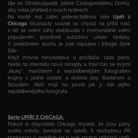
žije na Středozápadě, blízko Cadoganskému Domu,
aby měla přehled o svých hrdinech.
Na kontě má zatím jedenáctidílnou sérii
Upíři z
Chicaga
(dvanáctý svazek se chystá na příští rok),
s níž se velmi záhy etablovala v momentálně velmi
populárním prostředí subžánru urban fantasy.
V podobném duchu je pak napsána i trilogie
Dark
Elite
.
Když zrovna nevysedává u počítače, ráda peče,
hledá na internetu nové recepty a tráví čas se svými
„kluky“: manželem a nejoblíbenějším fotografem
krajiny v jedné osobě, a dvěma psy, Baxterem a
Scoutem, kteří mají na povel jak ji, tak jejího
nejoblíbenějšího fotografa.
Série UPÍŘI Z CHICAGA:
Pokud si obyvatelé Chicaga mysleli, že jsou pány
svého města, šeredně se spletli. S nezbytnou PR
podporou v médiích se o své pozice přihlásili upíři,