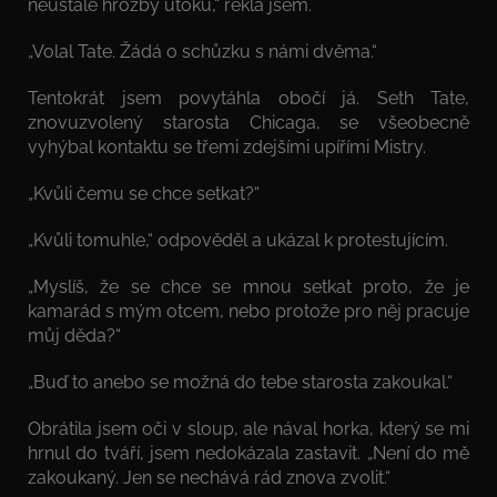
neustálé hrozby útoku,“ řekla jsem.
„Volal Tate. Žádá o schůzku s námi dvěma.“
Tentokrát jsem povytáhla obočí já. Seth Tate,
znovuzvolený starosta Chicaga, se všeobecně
vyhýbal kontaktu se třemi zdejšími upířími Mistry.
„Kvůli čemu se chce setkat?“
„Kvůli tomuhle,“ odpověděl a ukázal k protestujícím.
„Myslíš, že se chce se mnou setkat proto, že je
kamarád s mým otcem, nebo protože pro něj pracuje
můj děda?“
„Buď to anebo se možná do tebe starosta zakoukal.“
Obrátila jsem oči v sloup, ale nával horka, který se mi
hrnul do tváří, jsem nedokázala zastavit. „Není do mě
zakoukaný. Jen se nechává rád znova zvolit.“