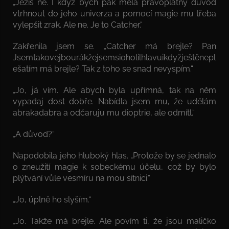
„Ježiš né. I když bych pak měla právoplatný důvod
vtrhnout do jeho univerza a pomocí magie mu třeba
vylepšit zrak. Ale ne. Je to Catcher.“
Zakřenila jsem se. „Catcher má brejle? Pan
Jsemtakovejbourákžejsemsioholilhlavuikdyžještěnepl
ešatím má brejle? Tak z toho se snad nevyspím.“
„Jo, já vím. Ale abych byla upřímná, tak na něm
vypadaj dost dobře. Nabídla jsem mu, že udělám
abrakadabra a odčaruju mu dioptrie, ale odmítl.“
„A důvod?“
Napodobila jeho hluboký hlas. „Protože by se jednalo
o zneužití magie k sobeckému účelu, což by bylo
plýtvání vůle vesmíru na mou sítnici.“
„Jo, úplně ho slyším.“
„Jo. Takže má brejle. Ale povím ti, že jsou maličko