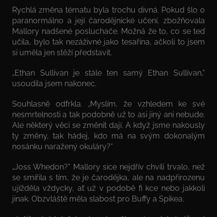
Rychlá změna tématu byla trochu divná. Pokud šlo o
paranormálno a její čarodějnické učení, zbožňovala
Mallory nadšené posluchače. Možná že to, co se teď
učila, bylo tak nezáživné jako tesařina, ačkoli to jsem
si uměla jen stěží představit.
„Ethan Sullivan je stále ten samý Ethan Sullivan,“
usoudila jsem nakonec.
Souhlasně odfrkla. „Myslím, že vzhledem ke své
nesmrtelnosti a tak podobně už to asi jiný ani nebude.
Ale některý věci se změnit dají. A když jsme nakously
ty změny, tak hádej, kdo má na svým dokonalým
nosánku naražený okuláry?“
„Joss Whedon?“ Mallory sice nejdřív chvíli trvalo, než
se smířila s tím, že je čarodějka, ale na nadpřirozenu
ujížděla vždycky, ať už v podobě fi kce nebo jakkoli
jinak. Obzvláště měla slabost pro Buffy a Spikea.