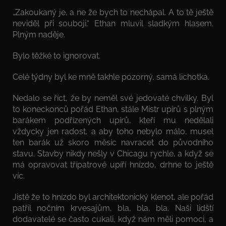
„Zakoukaný je, a ne že bych to nechápal. A to tě ještě
neviděl při souboji.“ Ethan mluvil sladkým hlasem.
Plným naděje.
Bylo těžké to ignorovat.
Celé týdny byl ke mně takhle pozorný, samá lichotka.
Nedalo se říct, že by neměl své jedovaté chvilky. Byl
to koneckonců pořád Ethan, stále Mistr upírů s plným
barákem podřízených upírů, kteří mu nedělali
vždycky jen radost, a aby toho nebylo málo, musel
ten barák už skoro měsíc navracet do původního
stavu. Stavby nikdy nešly v Chicagu rychle, a když se
má opravovat třípatrové upíří hnízdo, drhne to ještě
víc.
Jistě že to hnízdo byl architektonický klenot, ale pořád
patřil nočním krvesajům, bla, bla, bla. Naši lidští
dodavatelé se často cukali, když nám měli pomoci, a