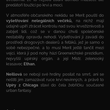
predátoři toužící po krvi a moci.
V atmosféře občanského neklidu se Merit pouští do
vyšetřování nelegálních večírků,
na nichž mají
údajně upíří ztrácet kontrolu nad svou krvežíznivostí a
zabíjet lidi, což se v danou chvíli společenské
nestability opravdu nehodí. Vyšetřování ji zavádí do
prostředí drogových dealerů a feťáků, jež je samo o
sobě nebezpečné, a to musí Merit ještě tančit mezi
vejci, která jí pod nohy hází Greenwichské prezidium,
nejvyšší upírský orgán, a její Mistr, zelenooký
krasavec
Ethan.
Neillová
se nebojí své hrdiny posílat na smrt, ani se
neštítí jim zamazávat ruce krví nevinných, a právě to
Upíry z Chicaga
staví do čela žebříčku současné
urban fantasy.