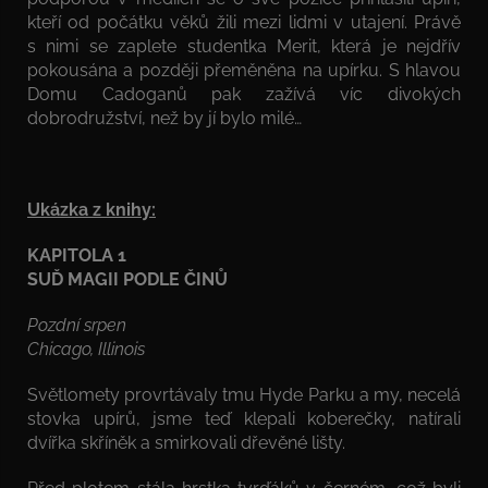
kteří od počátku věků žili mezi lidmi v utajení. Právě
s nimi se zaplete studentka Merit, která je nejdřív
pokousána a později přeměněna na upírku. S hlavou
Domu Cadoganů pak zažívá víc divokých
dobrodružství, než by jí bylo milé…
Ukázka z knihy:
KAPITOLA 1
SUĎ MAGII PODLE ČINŮ
Pozdní srpen
Chicago, Illinois
Světlomety provrtávaly tmu Hyde Parku a my, necelá
stovka upírů, jsme teď klepali koberečky, natírali
dvířka skříněk a smirkovali dřevěné lišty.