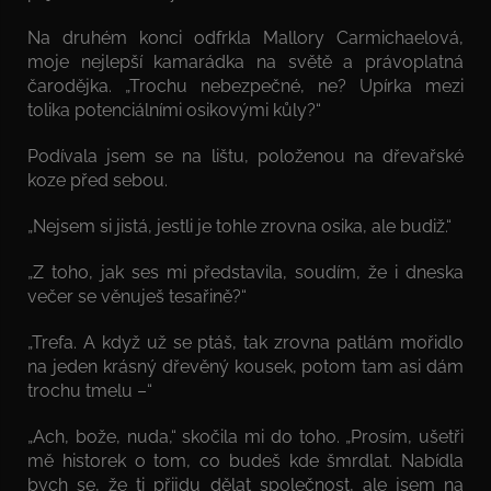
Na druhém konci odfrkla Mallory Carmichaelová,
moje nejlepší kamarádka na světě a právoplatná
čarodějka. „Trochu nebezpečné, ne? Upírka mezi
tolika potenciálními osikovými kůly?“
Podívala jsem se na lištu, položenou na dřevařské
koze před sebou.
„Nejsem si jistá, jestli je tohle zrovna osika, ale budiž.“
„Z toho, jak ses mi představila, soudím, že i dneska
večer se věnuješ tesařině?“
„Trefa. A když už se ptáš, tak zrovna patlám mořidlo
na jeden krásný dřevěný kousek, potom tam asi dám
trochu tmelu –“
„Ach, bože, nuda,“ skočila mi do toho. „Prosím, ušetři
mě historek o tom, co budeš kde šmrdlat. Nabídla
bych se, že ti přijdu dělat společnost, ale jsem na