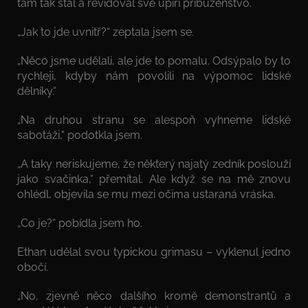
tam tak stál a revidoval své upíří příbuzenstvo.
„Jak to jde uvnitř?“ zeptala jsem se.
„Něco jsme udělali, ale jde to pomalu. Odsýpalo by to
rychleji, kdyby nám povolili na výpomoc lidské
dělníky.“
„Na druhou stranu se alespoň vyhneme lidské
sabotáži,“ podotkla jsem.
„A taky neriskujeme, že některý najatý zedník poslouží
jako svačinka,“ přemítal. Ale když se na mě znovu
ohlédl, objevila se mu mezi očima ustaraná vráska.
„Co je?“ pobídla jsem ho.
Ethan udělal svou typickou grimasu – vyklenul jedno
obočí.
„No, zjevně něco dalšího kromě demonstrantů a