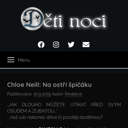
Přejít
k
obsahu
Děti
Facebook
Instagram
Twitter
Email
noci
Menu
Chloe Neill: Na ostří špičáku
Publikováno:
10.9.2015
Autor:
Redakce
„JAK DLOUHO MŮŽETE UTÍKAT PŘED SVÝM
OSUDEM A ZUBATOU…“
… než vás nakonec dříve či později dostihnou?