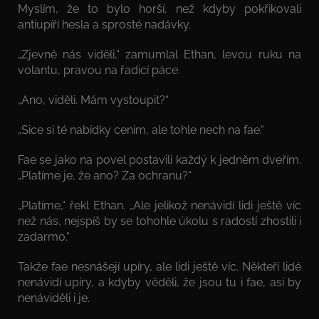
Myslím, že to bylo horší, než kdyby pokřikovali
antiupíří hesla a sprosté nadávky.
„Zjevně nás viděli,“ zamumlal Ethan, levou ruku na
volantu, pravou na řadicí páce.
„Ano, viděli. Mám vystoupit?“
„Sice si té nabídky cením, ale tohle nech na fae.“
Fae se jako na povel postavili každý k jedněm dveřím.
„Platíme je, že ano? Za ochranu?“
„Platíme,“ řekl Ethan. „Ale jelikož nenávidí lidi ještě víc
než nás, nejspíš by se tohohle úkolu s radostí zhostili i
zadarmo.“
Takže fae nesnášejí upíry, ale lidi ještě víc. Někteří lidé
nenávidí upíry, a kdyby věděli, že jsou tu i fae, asi by
nenáviděli i je.