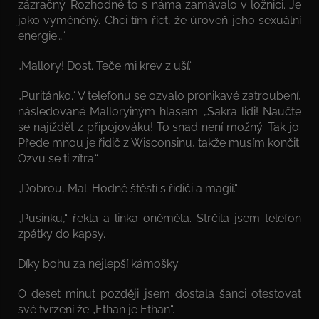
zázračný. Rozhodně to s náma zamávalo v ložnici. Je
jako vyměněný. Chci tím říct, že úroveň jeho sexuální
energie…“
„Mallory! Dost. Teče mi krev z uší.“
„Puritánko.“ V telefonu se ozvalo pronikavé zatroubení,
následované Malloryiným hlasem: „Sakra lidi! Naučte
se najíždět z připojováku! To snad není možný. Tak jo.
Přede mnou je řidič z Wisconsinu, takže musím končit.
Ozvu se ti zítra.“
„Dobrou, Mal. Hodně štěstí s řidiči a magií.“
„Pusinku,“ řekla a linka oněměla. Strčila jsem telefon
zpátky do kapsy.
Díky bohu za nejlepší kámošky.
O deset minut později jsem dostala šanci otestovat
své tvrzení že „Ethan je Ethan“.