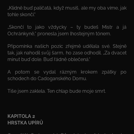
„Klidně buď paličatá, když musíš, ale my oba víme, jak
tohle skončí.“
„Skončí to jako vždycky – ty budeš Mistr a já
Ochránkyně,“ pronesla jsem lhostejným tónem.
Připomínka našich pozic zřejmě udělala své. Stejně
tak, jak nahodil svůj šarm, ho zase odhodil. „Za dvacet
minut buď dole. Buď řádně oblečená.“
A potom se vydal rázným krokem zpátky po
schodech do Cadoganského Domu.
Tiše jsem zaklela. Ten chlap bude moje smrt.
KAPITOLA 2
HRSTKA UPÍRŮ