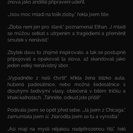
znova jako andělé připravení udeřit.
„Jsou moc mladí na tolik zloby,“ řekla jsem tiše.
„Zloba není jen pro staré,“ poznamenal Ethan. „I mladí
se můžou setkat s utrpením a tragédiemi a přeměnit
smutek v nenávist.“
Zbytek davu to zřejmě inspirovalo, a tak se postupně
připojovali a opakovali ta slova, až skandovali jako
jeden velký nenávistný sbor.
„Vypadněte z naší čtvrti!“ křikla žena blízko auta,
hubená padesátnice, nebo možná šedesátnice s
dlouhými šedivými vlasy, oblečená v bílém tričku a
khaki kalhotách. „Táhněte, odkud jste přišli!“
Podívala jsem se opět před sebe. „Já jsem z Chicaga,“
zamumlala jsem si. „Narodila jsem se tu a vyrostla.“
„Asi mají na mysli nějakou nadpřirozenou říši,“ řekl