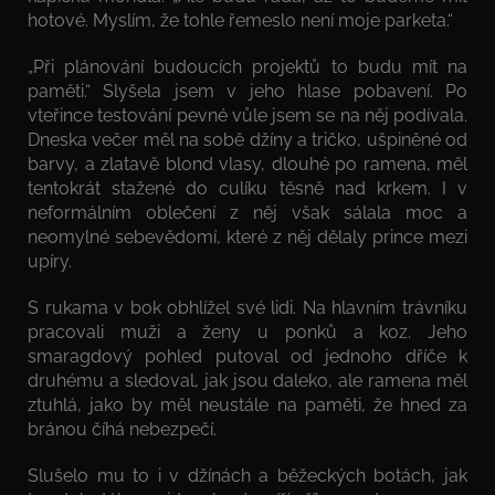
hotové. Myslím, že tohle řemeslo není moje parketa.“
„Při plánování budoucích projektů to budu mít na
paměti.“ Slyšela jsem v jeho hlase pobavení. Po
vteřince testování pevné vůle jsem se na něj podívala.
Dneska večer měl na sobě džíny a tričko, ušpiněné od
barvy, a zlatavě blond vlasy, dlouhé po ramena, měl
tentokrát stažené do culíku těsně nad krkem. I v
neformálním oblečení z něj však sálala moc a
neomylné sebevědomí, které z něj dělaly prince mezi
upíry.
S rukama v bok obhlížel své lidi. Na hlavním trávníku
pracovali muži a ženy u ponků a koz. Jeho
smaragdový pohled putoval od jednoho dříče k
druhému a sledoval, jak jsou daleko, ale ramena měl
ztuhlá, jako by měl neustále na paměti, že hned za
bránou číhá nebezpečí.
Slušelo mu to i v džínách a běžeckých botách, jak