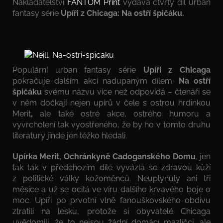
Nakladatelství
FANTOM Print
vydává čtvrtý díl urban
fantasy série
Upíři z Chicaga: Na ostří špičáku.
Populární urban fantasy série
Upíři z Chicaga
pokračuje dalším akcí nadupaným dílem.
Na ostří
špičáku
svému názvu více než odpovídá – čtenáři se
v něm dočkají nejen upírů v čele s ostrou hrdinkou
Merit
,
ale také ostré akce, ostrého humoru a
vyvrcholení tak vyostřeného, že by ho v tomto druhu
literatury jinde jen těžko hledali.
Upírka Merit, Ochránkyně Cadoganského Domu
, jen
tak tak v předchozím díle vyvázla se zdravou kůží
z politické války kožoměnců. Neuplynuly ani tři
měsíce a už se ocitá ve víru dalšího krvavého boje o
moc. Upíři po prvotní vlně fanouškovského obdivu
ztratili na lesku, protože si obyvatelé Chicaga
uvědomili, že to nejsou žádní domácí mazlíčci, ale