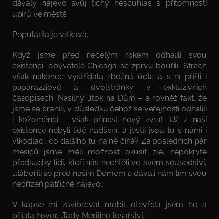
dávaly najevo svůj tichý nesouhlas s přítomností
upírů ve městě.
Popularita je vrtkavá.
Když jsme před necelým rokem odhalili svou
existenci, obyvatelé Chicaga se zprvu bouřili. Strach
však nakonec vystřídala zbožná úcta a s ní přišli i
paparazziové a dvojstránky v exkluzivních
časopisech. Násilný útok na Dům – a rovněž fakt, že
jsme se bránili, v důsledku čehož se veřejnosti odhalili
i kožoměnci – však přinesl nový zvrat. Už z naší
existence nebyli lidé nadšení, a jestli jsou tu s námi i
vlkodlaci, co dalšího tu na ně číhá? Za posledních pár
měsíců jsme měli možnost okusit zlé, nepokryté
předsudky lidí, kteří nás nechtěli ve svém sousedství,
utábořili se před naším Domem a dávali nám tím svou
nepřízeň patřičně najevo.
V kapse mi zavibroval mobil; otevřela jsem ho a
přijala hovor. „Tady Meritino tesařství.“