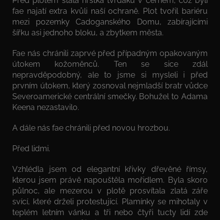
Před plotem stála hrstka tvrďáků v černém, což byli
fae najatí extra kvůli naší ochraně. Plot tvořil bariéru
mezi pozemky Cadoganského Domu, zabírajícími
šířku asi jednoho bloku, a zbytkem města.
Fae nás chránili zaprvé před případným opakovaným
útokem kožoměnců. Ten se sice zdál
nepravděpodobný, ale to jsme si mysleli i před
prvním útokem, který zosnoval nejmladší bratr vůdce
Severoamerické centrální smečky. Bohužel to Adama
Keena nezastavilo.
A dále nás fae chránili před novou hrozbou.
Před lidmi.
Vzhlédla jsem od elegantní křivky dřevěné římsy,
kterou jsem právě napouštěla mořidlem. Byla skoro
půlnoc, ale mezerou v plotě prosvítala zlatá záře
svící, které drželi protestující. Plamínky se mihotaly v
teplém letním vánku a tři nebo čtyři tucty lidí zde