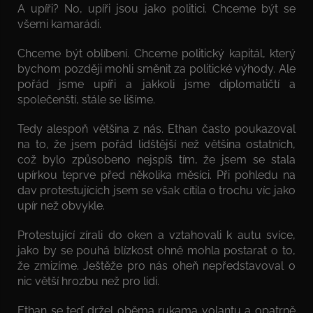
A upíři? No, upíři jsou jako politici. Chceme být se
všemi kamarádi.
Chceme být oblíbení. Chceme politický kapitál, který
bychom později mohli směnit za politické výhody. Ale
pořád jsme upíři a jakkoli jsme diplomatičtí a
společenští, stále se lišíme.
Tedy alespoň většina z nás. Ethan často poukazoval
na to, že jsem pořád lidštější než většina ostatních,
což bylo způsobeno nejspíš tím, že jsem se stala
upírkou teprve před několika měsíci. Při pohledu na
dav protestujících jsem se však cítila o trochu víc jako
upír než obvykle.
Protestující zírali do oken a vztahovali k autu svíce,
jako by se pouhá blízkost ohně mohla postarat o to,
že zmizíme. Ještěže pro nás oheň nepředstavoval o
nic větší hrozbu než pro lidi.
Ethan se teď držel oběma rukama volantu a opatrně