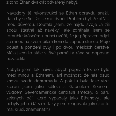
z toho Ethan dvakrát odvařený nebyl.
Navzdory té rekonstrukci se Ethan opravdu snažil,
dalo by se říct, že se mi i dvořil. Problém byl, že otřásl
mou důvěrou. Doufala jsem, že najdu svoje „a žili
spolu šťastně až navěky“, ale zdráhala jsem se
tomuhle krásnému princi uvěřit, že je připraven odjet
se mnou na svém bílém koni do západu slunce. Moje
bolest a ponížení byly i po dvou měsících čerstvé.
Měla jsem to stále v živé paměti a rána se doposud
nezacelila.
Nebyla jsem tak naivní, abych popírala to, co bylo
mezi mnou a Ethanem, ani možnost, že nás osud
znovu svede dohromady. A pak tu byla také vize,
kterou jsem jaksi sdílela s Gabrielem Keenem,
vůdcem Severoamerické centrální smečky, o páru
zelených očí, které vypadaly jako Ethanovy… ale
nebyly jeho. (Já vím. Taky jsem reagovala jako „co to
má, kruci, znamenat?“.)