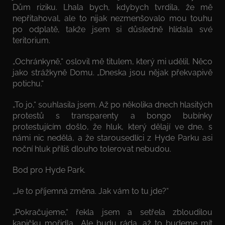
Dům riziku. Lhala bych, kdybych tvrdila, že mě
nepřitahoval, ale to nijak nezmenšovalo mou touhu
po odplatě, takže jsem si důsledně hlídala své
teritorium.
„Ochránkyně,“ oslovil mě titulem, který mi udělil. Něco
jako strážkyně Domu. „Dneska jsou nějak překvapivě
potichu.“
„To jo,“ souhlasila jsem. Až po několika dnech hlasitých
protestů s transparenty a bongo bubínky
protestujícím došlo, že hluk, který dělají ve dne, s
námi nic nedělá, a že starousedlíci z Hyde Parku asi
noční hluk příliš dlouho tolerovat nebudou.
Bod pro Hyde Park.
„Je to příjemná změna. Jak vám to tu jde?“
„Pokračujeme,“ řekla jsem a setřela zbloudilou
kapičku mořidla. „Ale budu ráda, až to budeme mít