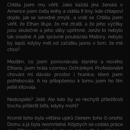
Chtěla jsem mu věřit. Jako každá jiná ženská v
Americe jsem četla knihy a viděla fi lmy, kde chlapovi
dojde, jak se šeredně zmýlil… a vrátí se. Chtěla jsem
věřit, že Ethan lituje, že mě ztratil, a že jeho výčitky
jsou skutečné a jeho sliby upřímné. Jenže to nebylo
tak snadné. A jak správně poukázala Mallory, nebylo
by lepší, kdyby měl od začátku jasno v tom, že mě
chce?
Mezitím, co jsem porovnávala starého a nového
Ethana, jsem hrála vzornou Ochránkyni. Profesionální
chování mi dávalo prostor i hranice, které jsem
potřebovala. A na přilepšenou k tomu jsem ho tím
ještě iritovala.
Nedospělé? Jistě. Ale kdo by se nechytil příležitosti
trochu přiškrtit šéfa, kdyby mohl?
Kromě toho byla většina upírů členem toho či onoho
Domu a já byla nesmrtelná. Kdybych se vzdala práce