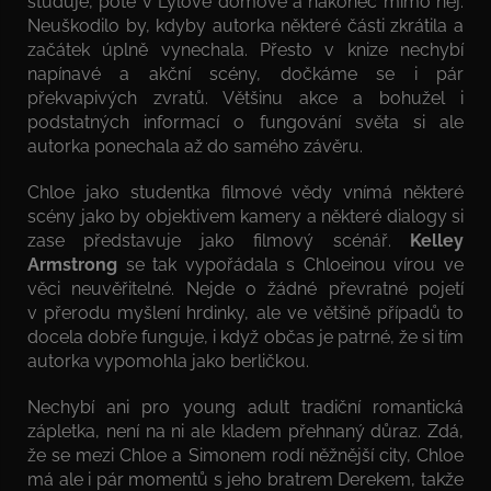
studuje, poté v Lylově domově a nakonec mimo něj.
Neuškodilo by, kdyby autorka některé části zkrátila a
začátek úplně vynechala. Přesto v knize nechybí
napínavé a akční scény, dočkáme se i pár
překvapivých zvratů. Většinu akce a bohužel i
podstatných informací o fungování světa si ale
autorka ponechala až do samého závěru.
Chloe jako studentka filmové vědy vnímá některé
scény jako by objektivem kamery a některé dialogy si
zase představuje jako filmový scénář.
Kelley
Armstrong
se tak vypořádala s Chloeinou vírou ve
věci neuvěřitelné. Nejde o žádné převratné pojetí
v přerodu myšlení hrdinky, ale ve většině případů to
docela dobře funguje, i když občas je patrné, že si tím
autorka vypomohla jako berličkou.
Nechybí ani pro young adult tradiční romantická
zápletka, není na ni ale kladem přehnaný důraz. Zdá,
že se mezi Chloe a Simonem rodí něžnější city, Chloe
má ale i pár momentů s jeho bratrem Derekem, takže