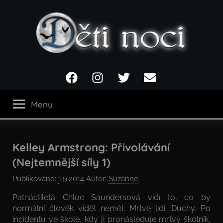
Přejít
k
obsahu
Děti
Facebook
Instagram
Twitter
Email
noci
Menu
Kelley Armstrong: Přivolávání
(Nejtemnější síly 1)
Publikováno:
1.9.2014
Autor:
Suzanne
Patnáctiletá Chloe Saundersová vidí to, co by
normální člověk vidět neměl. Mrtvé lidi. Duchy. Po
incidentu ve škole, kdy ji pronásleduje mrtvý školník,