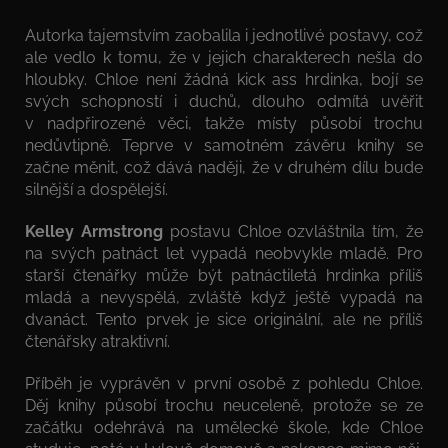
Autorka tajemstvím zaobalila i jednotlivé postavy, což
ale vedlo k tomu, že v jejich charakterech nešla do
hloubky. Chloe není žádná kick ass hrdinka, bojí se
svých schopností i duchů, dlouho odmítá uvěřit
v nadpřirozené věci, takže místy působí trochu
nedůvtipně. Teprve v samotném závěru knihy se
začne měnit, což dává naději, že v druhém dílu bude
silnější a dospělejší.
Kelley Armstrong
postavu Chloe ozvláštnila tím, že
na svých patnáct let vypadá neobvykle mladě. Pro
starší čtenářky může být patnáctiletá hrdinka příliš
mladá a nevyspělá, zvláště když ještě vypadá na
dvanáct. Tento prvek je sice originální, ale ne příliš
čtenářsky atraktivní.
Příběh je vyprávěn v první osobě z pohledu Chloe.
Děj knihy působí trochu neuceleně, protože se ze
začátku odehrává na umělecké škole, kde Chloe