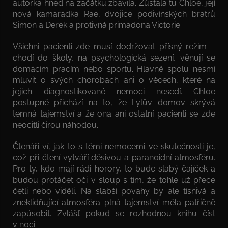
autorka hned na začátku zbavila. Zůstala tu Chloe, její
nová kamarádka Rae, dvojice podivínských bratrů
Simon a Derek a protivná primadona Victorie.
Všichni pacienti zde musí dodržovat přísný režim –
chodí do školy, na psychologická sezení, věnují se
domácím pracím nebo sportu. Hlavně spolu nesmí
mluvit o svých chorobách ani o věcech, které na
jejich diagnostikované nemoci nesedí. Chloe
postupně přichází na to, že Lylův domov skrývá
temná tajemství a že ona ani ostatní pacienti se zde
neocitli čirou náhodou.
Čtenáři ví, jak to s těmi nemocemi ve skutečnosti je,
což při čtení vytváří děsivou a paranoidní atmosféru.
Pro ty, kdo mají rádi horory, to bude slabý čajíček a
budou protáčet oči v sloup s tím, že tohle už přece
četli nebo viděli. Na slabší povahy by ale tísnivá a
zneklidňující atmosféra plná tajemství měla patřičně
zapůsobit. Zvlášť pokud se rozhodnou knihu číst
v noci.