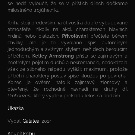
se nedá vyloučit, že se v příštích dílech dočkáme
milostného trojúhelníku.
Kniha stojí především na čtivosti a dobře vybudované
atmosféře, nikoliv na akci, charakterech hlavních
hrdinů nebo dialozích.
Přivolávání
přečtete během
chvilky, ale je to vyvoláno spíš autorčiným
jednoduchým a svižným stylem, než dech beroucím
příběhem.
Kelley Armstrong
přišla se zajímavým a
neotřelým pojetím duchů a nekromancie, nedokázala
však ze slibného nápadu vytěžit maximum, protože
příběh i charaktery postav spíše kloužou po povrchu.
Konec je ovšem natolik zajímavý, zlomový a
otevřený, že rozhodně navnadí na druhý díl
Probouzení
, který vyjde v překladu letos na podzim.
Ukázka
Vydal:
Galatea
; 2014
Koupit knihu