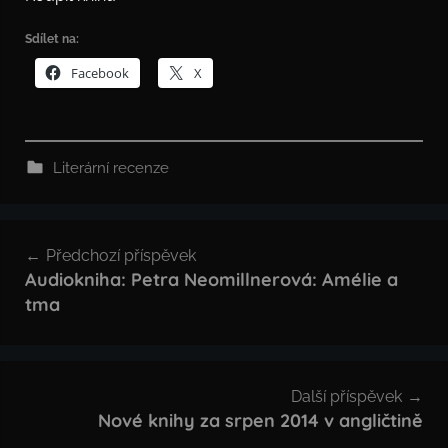
Sdílet na:
Facebook
X
Literární recenze
Navigace
Předchozí příspěvek
pro
Audiokniha: Petra Neomillnerová: Amélie a
tma
příspěvek
Další příspěvek
Nové knihy za srpen 2014 v angličtině