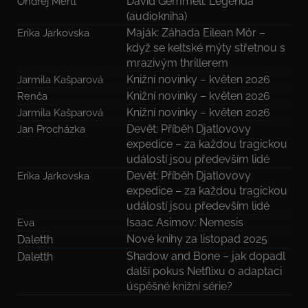
David Gemmell: Legenda
Ondřej Mertl
(audiokniha)
Maják: Záhada Eilean Mór –
Erika Jarkovska
když se keltské mýty střetnou s
mrazivým thrillerem
Knižní novinky – květen 2026
Jarmila Kašparová
Knižní novinky – květen 2026
Renča
Knižní novinky – květen 2026
Jarmila Kašparová
Devět: Příběh Djatlovovy
Jan Procházka
expedice – za každou tragickou
událostí jsou především lidé
Devět: Příběh Djatlovovy
Erika Jarkovska
expedice – za každou tragickou
událostí jsou především lidé
Isaac Asimov: Nemesis
Eva
Nové knihy za listopad 2025
Daletth
Shadow and Bone – jak dopadl
Daletth
další pokus Netflixu o adaptaci
úspěšné knižní série?