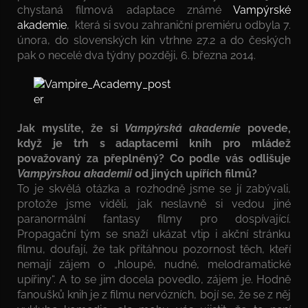
chystaná filmová adaptace známé
Vampýrské
akademie
, která si svou zahraniční premiéru odbyla 7.
února, do slovenských kin vtrhne 27.2 a do českých
pak o necelé dva týdny později, 6. března 2014.
Jak myslíte, že si
Vampýrská akademie
povede,
když je trh s adaptacemi knih pro mládež
považovaný za přeplněný? Co podle vás odlišuje
Vampýrskou akademii
od jiných upířích filmů?
To je skvělá otázka a rozhodně jsme se jí zabývali,
protože jsme viděli, jak neslavně si vedou jiné
paranormální fantasy filmy pro dospívající.
Propagační tým se snaží ukázat vtip i akční stránku
filmu, doufají, že tak přitáhnou pozornost těch, kteří
nemají zájem o „hloupé, nudné, melodramatické
upířiny“. A to se jim docela povedlo, zájem je. Hodně
fanoušků knih je z filmu nervózních, bojí se, že se z něj