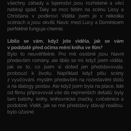
všechny záhady a tajemství jsou rozřešené a věci
nabírají spád. Taky se moc těším na scénu Lissy a
Christiana v podkroví. Viděla jsem je v několika
scénách a jsou skvělí. Navíc mezi Lucy a Dominicem
perfektně funguje chemie.
Líbilo se vám, když jste viděla, jak se vám
v podstatě před očima mění kniha ve film?
Bylo to neuvěřitelné. Pro mě osobně jsou hlavní
především romány, ale líbilo se mi, když jsem viděla,
jak se to, co jsem si doteď jen představovala,
probouzí k životu. Například když píšu scény
z vyučování, myslím především na rozestavění stolů
a na dialogy postav. Ale když jsem byla na place, lidé
od filmu připravovali vše do nejmenších detailů: byly
tam batohy, knihy, knihovnické značky, cvičebnice a
podobně. Vidět, jak se mé představy stávají realitou,
bylo úžasné.