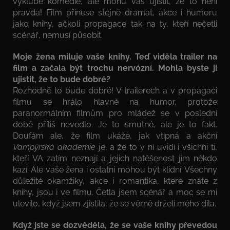
vyklube komedie, ale mohu vás ujistit, že to není
pravda! Film přinese stejně dramat, akce i humoru
jako knihy, ačkoli propagace tak na ty, kteří nečetli
scénář, nemusí působit.
Moje žena miluje vaše knihy. Teď viděla trailer na
film a začala být trochu nervózní. Mohla byste ji
ujistit, že to bude dobré?
Rozhodně to bude dobré! V trailerech a v propagaci
filmu se hrálo hlavně na humor, protože
paranormálním filmům pro mládež se v poslední
době příliš nevedlo. Je to smutné, ale je to fakt.
Doufám ale, že film ukáže, jak vtipná a akční
Vampýrská akademie
je, a že to v ní uvidí i všichni ti,
kteří VA zatím neznají a jejich natěšenost jim někdo
kazí. Ale vaše žena i ostatní mohou být klidní. Všechny
důležité okamžiky, akce i romantika, které znáte z
knihy, jsou i ve filmu. Četla jsem scénář a moc se mi
ulevilo, když jsem zjistila, že se věrně drželi mého díla.
Když jste se dozvěděla, že se vaše knihy převedou