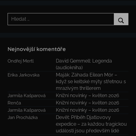
Hledat:
Hledat
Nejnovější komentáře
David Gemmell: Legenda
Ondřej Mertl
(audiokniha)
Maják: Záhada Eilean Mór –
Erika Jarkovska
když se keltské mýty střetnou s
mrazivým thrillerem
Knižní novinky – květen 2026
Jarmila Kašparová
Knižní novinky – květen 2026
Renča
Knižní novinky – květen 2026
Jarmila Kašparová
Devět: Příběh Djatlovovy
Jan Procházka
expedice – za každou tragickou
událostí jsou především lidé