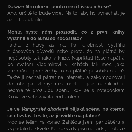
Dokáže film ukázat pouto mezi Lissou a Rose?
Ano, určitě to bude vidět. Na to, aby ho vynechali, je
až příliš důležité.
Mohla byste nám prozradit, co z první knihy
vystřihli a do filmu se nedostalo?
Takhle z hlavy asi ne. Pár drobností vystřihli
z časových důvodů nebo proto, že na plátně by
nepůsobily tak jako v knize. Například Rose nepátrá
po svatém Vladimirovi v knihách tak moc jako
v románu, protože by to na plátně působilo nudně.
Takže ji nechali pátrat na internetu a zakomponovali
do toho pár vtipných momentů – jako například tu
nechvalně proslulou scénu, kdy se s notebookem
Kirovové schovávala pod stolem.
Je ve
Vampýrské akademii
nějaká scéna, na kterou
se obzvlášť těšíte, až ji uvidíte na plátně?
Moc se těším na konec. Zahlédla jsem pár záběrů a
vypadalo to skvěle. Konce vždy píšu nejradši, protože