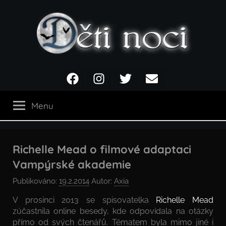
Přejít
k
obsahu
Děti
Facebook
Instagram
Twitter
Email
noci
Menu
Richelle Mead o filmové adaptaci
Vampýrské akademie
Publikováno:
19.2.2014
Autor:
Axia
V prosinci 2013 se spisovatelka
Richelle Mead
zúčastnila online besedy, kde odpovídala na otázky
přímo od svých čtenářů. Tématem byla mimo jiné i