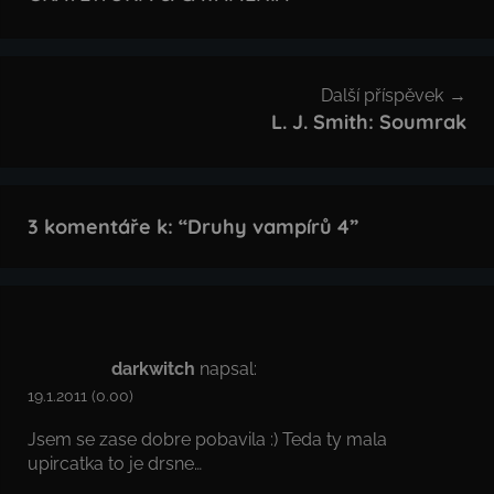
příspěvek
Další příspěvek
L. J. Smith: Soumrak
3 komentáře k: “
Druhy vampírů 4
”
darkwitch
napsal:
19.1.2011 (0.00)
Jsem se zase dobre pobavila :) Teda ty mala
upircatka to je drsne…