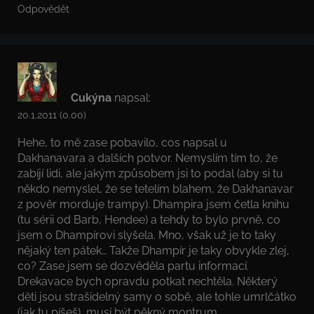
Odpovědět
Cukýna
napsal:
20.1.2011 (0.00)
Hehe, to mě zase pobavilo, cos napsal u
Dakhanavara a dalších potvor. Nemyslím tím to, že
zabíjí lidi, ale jakým způsobem jsi to podal (aby si tu
někdo nemyslel, že se tetelím blahem, že Dakhanavar
z pověr morduje trampy). Dhampira jsem četla knihu
(tu sérii od Barb, Hendee) a tehdy to bylo prvně, co
jsem o Dhampírovi slyšela. Mno, však už je to taky
nějaký ten pátek… Takže Dhampír je taky obvykle zlej,
co? Zase jsem se dozvěděla partu informací.
Drekavace bych opravdu potkat nechtěla. Některý
děti jsou strašidelný samy o sobě, ale tohle umrlčátko
(jak tu píšeš), musí být pěkný montrum.