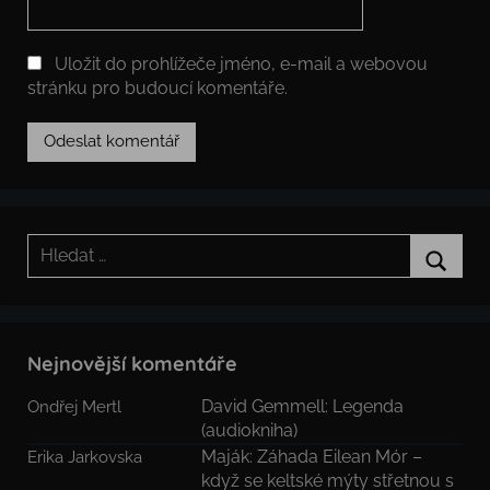
Uložit do prohlížeče jméno, e-mail a webovou
stránku pro budoucí komentáře.
Hledat:
Hledat
Nejnovější komentáře
David Gemmell: Legenda
Ondřej Mertl
(audiokniha)
Maják: Záhada Eilean Mór –
Erika Jarkovska
když se keltské mýty střetnou s