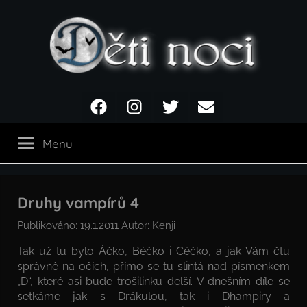
Přejít
k
obsahu
Děti
Facebook
Instagram
Twitter
Email
noci
Menu
Druhy vampírů 4
Publikováno:
19.1.2011
Autor:
Kenji
Tak už tu bylo Áčko, Béčko i Céčko, a jak Vám čtu
správně na očích, přímo se tu slintá nad písmenkem
„D“, které asi bude trošilinku delší. V dnešním díle se
setkáme jak s Drákulou, tak i Dhampiry a