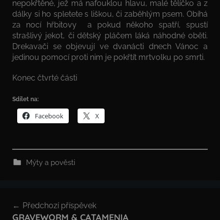
nepokřtěné, jež má nafouklou hlavu, malé tělíčko a z
dálky si ho spletete s liškou, či zaběhlým psem. Obíhá
za nocí hřbitovy a pokud někoho spatří, spustí
strašlivý jekot, či dětský pláčem láká náhodné oběti.
Drekavači se objevují ve dvanácti dnech Vánoc a
jedinou pomocí proti nim je pokřtít mrtvolku po smrti.
Konec čtvrté části
Sdílet na:
Facebook
X
Mýty a pověsti
Navigace
Předchozí příspěvek
pro
GRAVEWORM & CATAMENIA