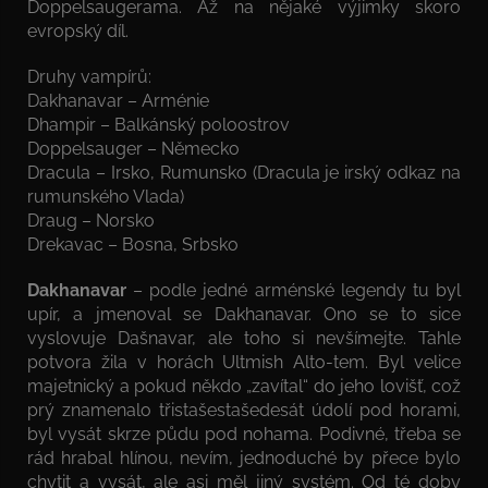
Doppelsaugerama. Až na nějaké výjimky skoro
evropský díl.
Druhy vampírů:
Dakhanavar – Arménie
Dhampir – Balkánský poloostrov
Doppelsauger – Německo
Dracula – Irsko, Rumunsko (Dracula je irský odkaz na
rumunského Vlada)
Draug – Norsko
Drekavac – Bosna, Srbsko
Dakhanavar
– podle jedné arménské legendy tu byl
upír, a jmenoval se Dakhanavar. Ono se to sice
vyslovuje Dašnavar, ale toho si nevšímejte. Tahle
potvora žila v horách Ultmish Alto-tem. Byl velice
majetnický a pokud někdo „zavítal“ do jeho lovišť, což
prý znamenalo třistašestašedesát údolí pod horami,
byl vysát skrze půdu pod nohama. Podivné, třeba se
rád hrabal hlínou, nevím, jednoduché by přece bylo
chytit a vysát, ale asi měl jiný systém. Od té doby