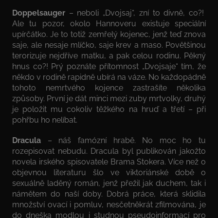
Doppelsauger
– neboli „Dvojsaj“, zní to divně, co?!
Ale tu pozor, okolo Hannoveru existuje speciální
upírčátko. Je to totiž zemřelý kojenec, jenž teď znova
saje, ale nesaje mlíčko, saje krev a maso. Povětšinou
terorizuje nejdříve matku, a pak celou rodinu. Pěkný
hnus co?! Prý poznáte přítomnost „Dvojsaje“ tím, že
někdo v rodině rapidně ubírá na váze. No každopádně
tohoto nemrtvého kojence zastrašíte několika
způsoby. První je dát minci mezi zuby mrtvolky, druhý
je položit mu cokoliv těžkého na hruď a třetí – při
pohřbu ho nelíbat.
Dracula
– náš famózní hrabě. No moc ho tu
rozepisovat nebudu. Dracula byl publikován jakožto
novela irského spisovatele Brama Stokera. Více než o
objevnou literaturu šlo ve viktoriánské době o
sexuálně laděný román, jenž přežil jak duchem, tak i
námětem do naší doby. Dobrá práce, která sklidila
množství ovací i pomluv, nesčetněkrát zfilmována, je
do dneška modlou i studnou pseudoinformací pro