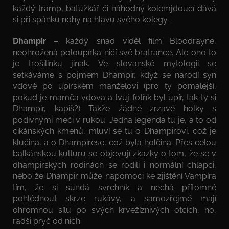
každý tramp, baťůžkář či náhodný kolemjdoucí dává
si při spánku nohy na hlavu svého kolegy.
Dhampi
r
– každý snad viděl film Bloodrayne,
neohrožená poloupírka ničí své bratrance. Ale ono to
je trošilinku jinak. Ve slovanské mytologii se
setkáváme s pojmem Dhampir, když se narodí syn
vdově po upírském manželovi (pro ty pomalejší,
pokud je mamča vdova a tvůj fotřík byl upír, tak ty si
Dhampir, kapiš?) Takže žádné zrzavé holky s
podivnými meči v rukou. Jedna legenda tu je, a to od
cikánských kmenů, mluví se tu o Dhampirovi, což je
klučina, a o Dhampirese, což byla holčina. Přes celou
balkánskou kulturu se objevují zkazky o tom, že se v
dhampirských rodinách se rodili i normální chlapci,
nebo že Dhampir může napomoci ke zjištění Vampíra
tím, že si sundá svrchník a nechá přítomné
pohlédnout skrze rukávy, a samozřejmě mají
ohromnou sílu po svých krvežíznivých otcích, no,
radši pryč od nich.