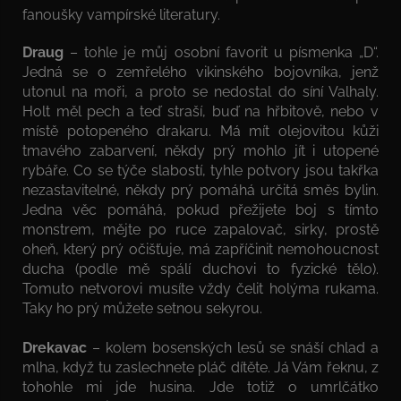
fanoušky vampírské literatury.
Draug
– tohle je můj osobní favorit u písmenka „D“.
Jedná se o zemřelého vikinského bojovníka, jenž
utonul na moři, a proto se nedostal do síní Valhaly.
Holt měl pech a teď straší, buď na hřbitově, nebo v
místě potopeného drakaru. Má mít olejovitou kůži
tmavého zabarvení, někdy prý mohlo jít i utopené
rybáře. Co se týče slabostí, tyhle potvory jsou takřka
nezastavitelné, někdy prý pomáhá určitá směs bylin.
Jedna věc pomáhá, pokud přežijete boj s tímto
monstrem, mějte po ruce zapalovač, sirky, prostě
oheň, který prý očišťuje, má zapříčinit nemohoucnost
ducha (podle mě spálí duchovi to fyzické tělo).
Tomuto netvorovi musíte vždy čelit holýma rukama.
Taky ho prý můžete setnou sekyrou.
Drekavac
– kolem bosenských lesů se snáší chlad a
mlha, když tu zaslechnete pláč dítěte. Já Vám řeknu, z
tohohle mi jde husina. Jde totiž o umrlčátko