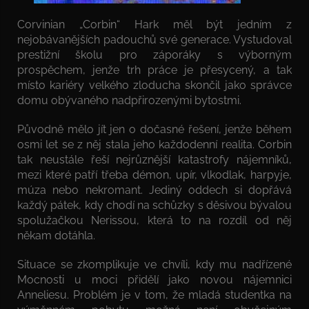
Corvinian „Corbin“ Hark měl být jedním z
nejobávanějších padouchů své generace. Vystudoval
prestižní školu pro záporáky s výborným
prospěchem, jenže trh práce je přesycený, a tak
místo kariéry velkého zloducha skončil jako správce
domu obývaného nadpřirozenými bytostmi.
Původně mělo jít jen o dočasné řešení, jenže během
osmi let se z něj stala jeho každodenní realita. Corbin
tak neustále řeší nejrůznější katastrofy nájemníků,
mezi které patří třeba démon, upír, vlkodlak, harpyje,
múza nebo nekromant. Jediný oddech si dopřává
každý pátek, kdy chodí na schůzky s děsivou bývalou
spolužačkou Nerissou, která to na rozdíl od něj
někam dotáhla.
Situace se zkomplikuje ve chvíli, kdy mu nadřízené
Mocnosti u moci přidělí jako novou nájemnici
Anneliesu. Problém je v tom, že mladá studentka na