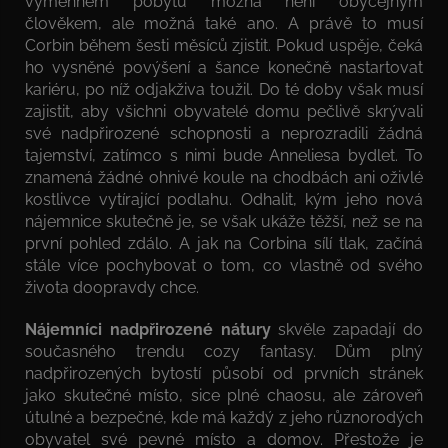
výměnném pobytu možná není obyčejným
člověkem, ale možná také ano. A právě to musí
Corbin během šesti měsíců zjistit. Pokud uspěje, čeká
ho vysněné povýšení a šance konečně nastartovat
kariéru, po níž odjakživa toužil. Do té doby však musí
zajistit, aby všichni obyvatelé domu pečlivě skrývali
své nadpřirozené schopnosti a neprozradili žádná
tajemství, zatímco s nimi bude Anneliesa bydlet. To
znamená žádné ohnivé koule na chodbách ani oživlé
kostlivce vytírající podlahu. Odhalit, kým jeho nová
nájemnice skutečně je, se však ukáže těžší, než se na
první pohled zdálo. A jak na Corbina sílí tlak, začíná
stále více pochybovat o tom, co vlastně od svého
života doopravdy chce.
Nájemníci nadpřirozené nátury
skvěle zapadají do
současného trendu cozy fantasy. Dům plný
nadpřirozených bytostí působí od prvních stránek
jako skutečné místo, sice plné chaosu, ale zároveň
útulné a bezpečné, kde má každý z jeho různorodých
obyvatel své pevné místo a domov. Přestože je