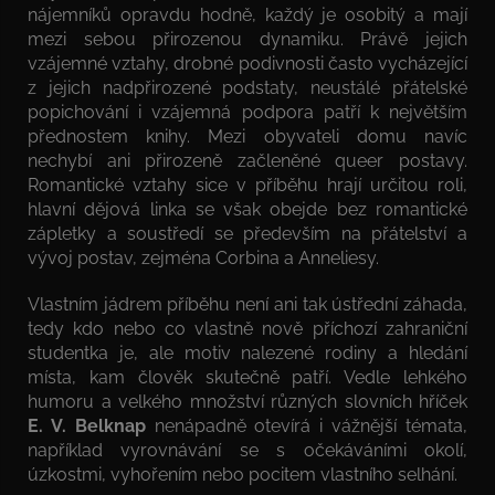
nájemníků opravdu hodně, každý je osobitý a mají
mezi sebou přirozenou dynamiku. Právě jejich
vzájemné vztahy, drobné podivnosti často vycházející
z jejich nadpřirozené podstaty, neustálé přátelské
popichování i vzájemná podpora patří k největším
přednostem knihy. Mezi obyvateli domu navíc
nechybí ani přirozeně začleněné queer postavy.
Romantické vztahy sice v příběhu hrají určitou roli,
hlavní dějová linka se však obejde bez romantické
zápletky a soustředí se především na přátelství a
vývoj postav, zejména Corbina a Anneliesy.
Vlastním jádrem příběhu není ani tak ústřední záhada,
tedy kdo nebo co vlastně nově příchozí zahraniční
studentka je, ale motiv nalezené rodiny a hledání
místa, kam člověk skutečně patří. Vedle lehkého
humoru a velkého množství různých slovních hříček
E. V. Belknap
nenápadně otevírá i vážnější témata,
například vyrovnávání se s očekáváními okolí,
úzkostmi, vyhořením nebo pocitem vlastního selhání.