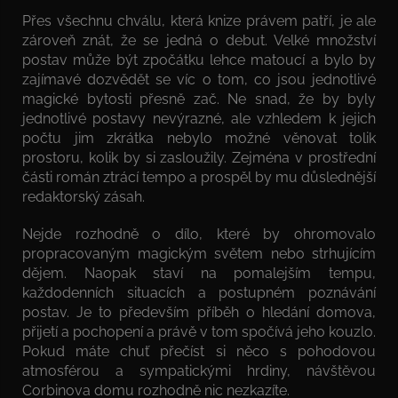
Přes všechnu chválu, která knize právem patří, je ale
zároveň znát, že se jedná o debut. Velké množství
postav může být zpočátku lehce matoucí a bylo by
zajímavé dozvědět se víc o tom, co jsou jednotlivé
magické bytosti přesně zač. Ne snad, že by byly
jednotlivé postavy nevýrazné, ale vzhledem k jejich
počtu jim zkrátka nebylo možné věnovat tolik
prostoru, kolik by si zasloužily. Zejména v prostřední
části román ztrácí tempo a prospěl by mu důslednější
redaktorský zásah.
Nejde rozhodně o dílo, které by ohromovalo
propracovaným magickým světem nebo strhujícím
dějem. Naopak staví na pomalejším tempu,
každodenních situacích a postupném poznávání
postav. Je to především příběh o hledání domova,
přijetí a pochopení a právě v tom spočívá jeho kouzlo.
Pokud máte chuť přečíst si něco s pohodovou
atmosférou a sympatickými hrdiny, návštěvou
Corbinova domu rozhodně nic nezkazíte.