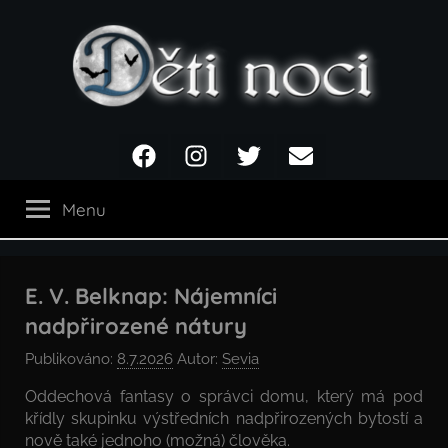
Přejít
k
obsahu
Děti
Facebook
Instagram
Twitter
Email
noci
Menu
E. V. Belknap: Nájemníci
nadpřirozené nátury
Publikováno:
8.7.2026
Autor:
Sevia
Oddechová fantasy o správci domu, který má pod
křídly skupinku výstředních nadpřirozených bytostí a
nově také jednoho (možná) člověka.