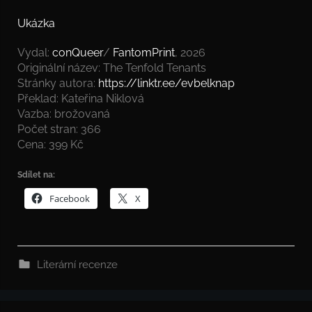
Ukázka
Vydal:
conQueer
/
FantomPrint
, 2026
Originální název: The Tenfold Tenants
Stránky autora:
https://linktr.ee/evbelknap
Překlad: Kateřina Niklová
Vazba: brožovaná
Počet stran: 366
Cena: 399 Kč
Sdílet na:
Facebook
X
Literární recenze