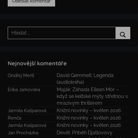
Hledat:
Hledat
Nejnovější komentáře
David Gemmell: Legenda
Ondřej Mertl
(audiokniha)
Maják: Záhada Eilean Mór –
Erika Jarkovska
když se keltské mýty střetnou s
mrazivým thrillerem
Knižní novinky – květen 2026
Jarmila Kašparová
Knižní novinky – květen 2026
Renča
Knižní novinky – květen 2026
Jarmila Kašparová
Devět: Příběh Djatlovovy
Jan Procházka