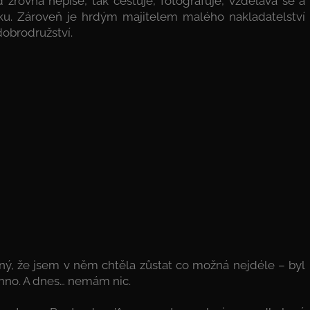
 zrovna nepíše, tak cestuje, fotografuje, vzdělává se a
u. Zároveň je hrdým majitelem malého nakladatelství
 dobrodružství.
sný, že jsem v něm chtěla zůstat co možná nejdéle – byl
hno. A dnes… nemám nic.