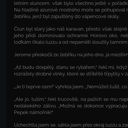
letním sluncem, však bylo všechno ještě v pořádku
Na hladině azurově modrého moře se pohupoval n
žebříku, jenž byl zapuštěný do vápencové skály.
Člun byl starý jako náš karavan, přesto však stejn
jeho přídi dominovalo ochranné Horovo oko, ne
loďkám říkalo luzzu a od nepaměti sloužily tamním
Jerome přeskočil ze žebříku na jeho dno, já mezití
„Až budu dospělý, stanu se rybářem,“ řekl mi, když j
rozrážely drobné vlnky, které se stříbřitě třpytily v zá
„Je ti teprve osm!“ vyhrkla jsem. „Nemůžeš tušit, c
„Ale jo, tuším,“ řekl trucovitě, na pažích se mu na
nedalekého zálivu. „Možná se dokonce vypracuju 
Pepek námořník!“
Uchechtla jsem se, sáhla jsem přes okraj luzzu a za