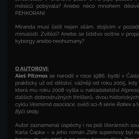
měsíců pobývala? Anebo něco mnohem děsivě
PEHKORAN!
Miranda musí čelit nejen silám, stojícím v pozad
minulosti. Zvítězí? Anebo se lidstvo ocitne v propa
kyborgy anebo neohumany?
O AUTOROVI:
Aleš Pitzmos
se narodil v roce 1986, bydlí v Čásla
prakticky už od dětství, vážněji od roku 2005, kd
která mu roku 2008 vyšla u nakladatelství Alp
dalších dobrodružných thrillerů, dvou historický
cyklu
Vesmírná asociace
, svěží sci-fi série
Rakev
a t
Býčí skály
.
Autor zaznamenal úspěchy i na poli literárních sou
Karla Čapka – a jeho román
Záře supernovy
byl n