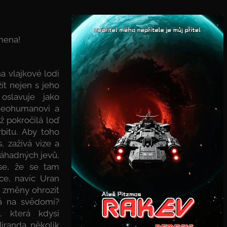
mena!
a vlajkové lodi
ít nejen s jeho
oslavuje jako
, neohumanovi a
 pokročilá loď
bitu. Aby toho
, zažívá vize a
záhadných jevů,
 se, že se tam
ce, navíc Uran
o změny ohrozit
má na svědomí?
 která kdysi
Miranda několik