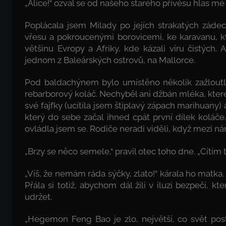
„Alice!“ ozval se od našeho starého přívěsu hlas mé 
Poplácala jsem Milady po jejích strakatých zádec
vřesu a pokroucenými borovicemi, ke karavanu, kt
většinu Evropy a Afriky, kde kázali víru čistých. A
jednom z Baleárských ostrovů, na Mallorce.
Pod baldachýnem bylo umístěno několik zažloutlýc
rebarborový koláč. Nechyběl ani džbán mléka, kter
své fajfky (ucítila jsem štiplavý zápach marihuany) 
který do sebe začal ihned cpát první dílek koláč
ovládla jsem se. Rodiče neradi viděli, když mezi ná
„Brzy se něco semele,“ pravil otec toho dne. „Cítím
„Víš, že nemám ráda sýčky, zlato!“ kárala ho matka. A
Přála si totiž, abychom dál žili v iluzi bezpečí, k
udržet.
„Hegemon Feng Bao je zlo, největší, co svět postih