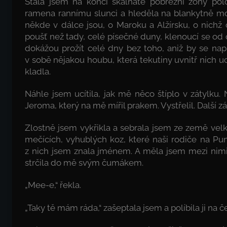
Stála jsem na konci skalnaté pobřežní zóny pol
ramena rannímu slunci a hleděla na blankytně mo
někde v dálce jsou, o Maroku a Alžírsku, o nichž č
poušť než tady, celé písečné duny, klenoucí se od 
dokážou prožít celé dny bez toho, aniž by se napi
v sobě nějakou houbu, která tekutiny uvnitř nich 
kladla.
Náhle jsem ucítila, jak mě něco štíplo v zátylku.
Jeroma, který na mě mířil prakem. Vystřelil. Další 
Zlostně jsem vykřikla a sebrala jsem ze země vel
mečících, vyhublých koz, které naši rodiče na Pun
z nich jsem znala jménem. A měla jsem mezi nimi 
strčila do mě svým čumákem.
„Mee-e,“ řekla.
„Taky tě mám ráda,“ zašeptala jsem a políbila ji na 