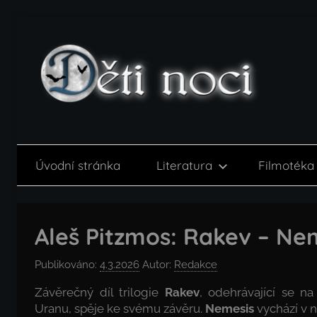
Přejít
k
obsahu
Děti
noci
Úvodní stránka
Literatura
Filmotéka
Aleš Pitzmos: Rakev – Ne
Publikováno:
4.3.2026
Autor:
Redakce
Závěrečný díl trilogie
Rakev
, odehrávající se n
Uranu, spěje ke svému závěru.
Nemesis
vychází v n