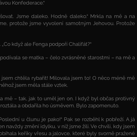
ávou Konfederace.“
šovat. Jsme daleko. Hodně daleko.“ Mrkla na mě a na
jeme, protože jsme vyvolení samotným Jehovou. Protože
. „Co když ale Fenga podpoří Chalífát?“
?“ podívala se matka – čelo zvrásněné starostmi – na mě a
 jsem chtěla rybařit! Milovala jsem to! O něco méně mě
 něhož jsem měla stále vztek.
 mě – tak, jak to uměl jen on. I když byl občas protivný
e roztála a obdařila ho úsměvem. Bylo zapomenuto.
„Poslední u člunu je pako!“ Pak se rozběhl k pobřeží. A já
en navždy změní idylku, v níž jsme žili. Ve chvíli, kdy jsem
bíhala keříky vřesu a jalovce, které byly svorně pražené