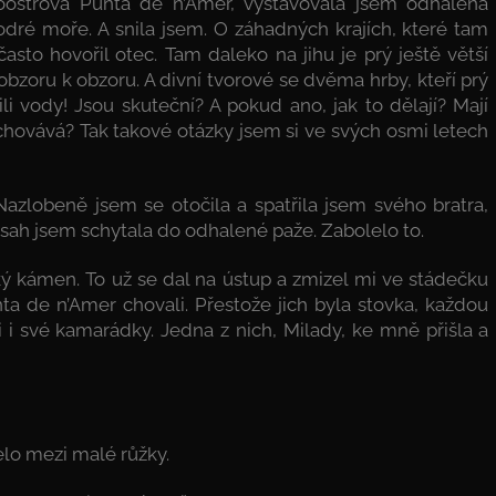
oostrova Punta de n’Amer, vystavovala jsem odhalená
dré moře. A snila jsem. O záhadných krajích, které tam
asto hovořil otec. Tam daleko na jihu je prý ještě větší
obzoru k obzoru. A divní tvorové se dvěma hrby, kteří prý
li vody! Jsou skuteční? A pokud ano, jak to dělají? Mají
uchovává? Tak takové otázky jsem si ve svých osmi letech
 Nazlobeně jsem se otočila a spatřila jsem svého bratra,
zásah jsem schytala do odhalené paže. Zabolelo to.
ký kámen. To už se dal na ústup a zmizel mi ve stádečku
ta de n’Amer chovali. Přestože jich byla stovka, každou
i své kamarádky. Jedna z nich, Milady, ke mně přišla a
čelo mezi malé růžky.