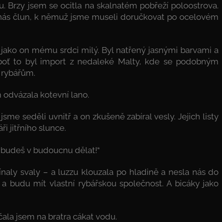
. Brzy jsem se ocitla na skalnatém pobřeží poloostrova.
ás člun, k němuž jsme museli doručkovat po ocelovém
ě jako on mému srdci milý. Byl natřený jasnými barvami a
boť to byl import z nedaleké Malty, kde se podobným
 rybářům.
m odvázala kotevní lano.
sme seděli uvnitř a on zkušeně zabíral vesly. Jejich listy
ři jitřního slunce.
o budeš v budoucnu dělat!“
pínaly svaly – a luzzu klouzala po hladině a nesla nás do
a budu mít vlastní rybářskou společnost. A bicáky jako
čala jsem na bratra cákat vodu.