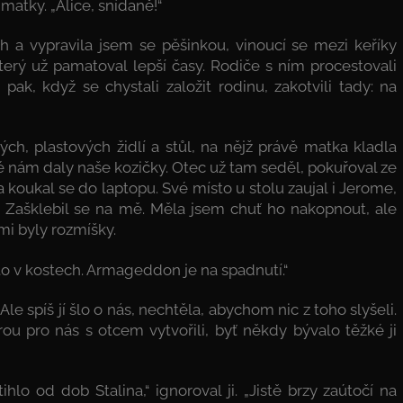
matky. „Alice, snídaně!“
h a vypravila jsem se pěšinkou, vinoucí se mezi keříky
erý už pamatoval lepší časy. Rodiče s ním procestovali
 pak, když se chystali založit rodinu, zakotvili tady: na
h, plastových židlí a stůl, na nějž právě matka kladla
é nám daly naše kozičky. Otec už tam seděl, pokuřoval ze
a koukal se do laptopu. Své místo u stolu zaujal i Jerome,
e. Zašklebil se na mě. Měla jsem chuť ho nakopnout, ale
mi byly rozmíšky.
 to v kostech. Armageddon je na spadnutí.“
le spíš jí šlo o nás, nechtěla, abychom nic z toho slyšeli.
terou pro nás s otcem vytvořili, byť někdy bývalo těžké ji
lo od dob Stalina,“ ignoroval ji. „Jistě brzy zaútočí na