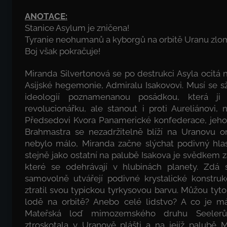
ANOTACE:
Stanice Asylum je zničena!
Tyranie neohumanů a kyborgů na orbitě Uranu zlo
Boj však pokračuje!
Miranda Silvertonová se po destrukci Asyla ocitá n
Asijské hegemonie, Admiralu Isakovovi. Musí se sž
ideologií poznamenanou posádkou, která ji 
revolucionářku, ale stanout i proti Aureliánovi
Předsedovi Kvora Panamerické konfederace, jehož
Brahmastra se nezadržitelně blíží na Uranovu or
nebylo málo, Miranda začne slýchat podivný hlas
stejně jako ostatní na palubě Isakova je svědkem 
které se odehrávají v hlubinách planety. Zdá
samovolně utvářejí podivné krystalické konstruk
ztratil svou typickou tyrkysovou barvu. Můžou tyt
lodě na orbitě? Anebo celé lidstvo? A co je 
Mateřská loď mimozemského druhu Seelerů,
ztroskotala v Uranově plášti a na jejíž palubě 