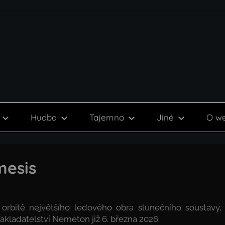
Hudba
Tajemno
Jiné
O w
mesis
a orbitě největšího ledového obra slunečního soustavy,
akladatelství Nemeton již 6. března 2026.