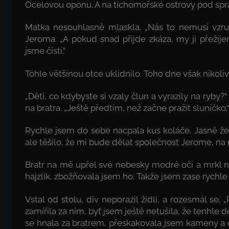
Ocelovou oponu. A na tichomořské ostrovy pod spr
Matka nesouhlasně mlaskla. „Nás to nemusí vzru
Jeroma. „A pokud snad přijde zkáza, my ji přeži
jsme čistí.“
Tohle většinou otce uklidnilo. Toho dne však nikoliv
„Děti, co kdybyste si vzaly člun a vyrazily na ryby
na bratra. „Ještě předtím, než začne pražit sluníčko.“
Rychle jsem do sebe nacpala kus koláče. Jasně že
ale těšilo, že mi bude dělat společnost Jerome, na
Bratr na mě upřel své nebesky modré oči a mrkl na
hajzlík, zbožňovala jsem ho. Takže jsem zase rychl
Vstal od stolu, div neporazil židli, a rozesmál se. 
zamířila za ním, byť jsem ještě netušila, že tenhle d
se hnala za bratrem, přeskakovala jsem kameny a o