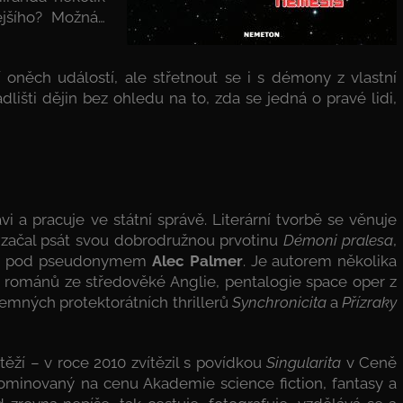
jšího? Možná…
í oněch událostí, ale střetnout se i s démony z vlastní
dlišti dějin bez ohledu na to, zda se jedná o pravé lidi,
vi a pracuje ve státní správě. Literární tvorbě se věnuje
y začal psát svou dobrodružnou prvotinu
Démoni pralesa
,
ress pod pseudonymem
Alec Palmer
. Je autorem několika
ch románů ze středověké Anglie, pentalogie space oper z
emných protektorátních thrillerů
Synchronicita
a
Přízraky
těží – v roce 2010 zvítězil s povídkou
Singularita
v Ceně
ominovaný na cenu Akademie science fiction, fantasy a