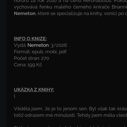
hororu za rok 2016 a na cenu Aeronautilus. Pokud
vychovává fenku malého černého knírače Briannk
Nemeton
, které se specializuje na knihy, vonící po
INFO O KNIZE:
Vydá:
Nemeton
; 3/2026
Formát: epub, mobi, pdf
Počet stran: 270
Cena: 199 Kč
UKÁZKA Z KNIHY:
I.
Věděla jsem, že je to jenom sen. Byl však tak krá
totiž odrazem mé minulosti. Tehdy jsem měla všec