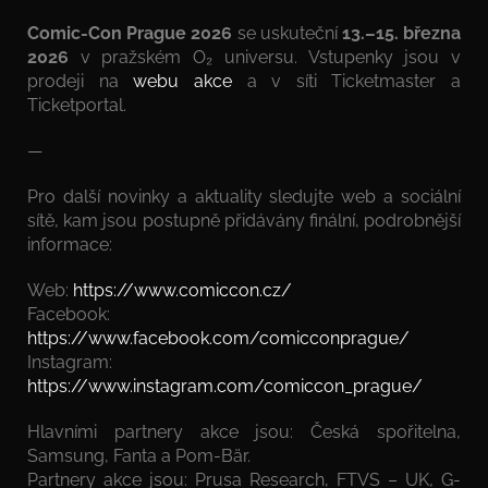
Comic-Con Prague 2026
se uskuteční
13.–15. března
2026
v pražském O₂ universu. Vstupenky jsou v
prodeji na
webu akce
a v síti Ticketmaster a
Ticketportal.
—
Pro další novinky a aktuality sledujte web a sociální
sítě, kam jsou postupně přidávány finální, podrobnější
informace:
Web:
https://www.comiccon.cz/
Facebook:
https://www.facebook.com/comicconprague/
Instagram:
https://www.instagram.com/comiccon_prague/
Hlavními partnery akce jsou: Česká spořitelna,
Samsung, Fanta a Pom-Bär.
Partnery akce jsou: Prusa Research, FTVS – UK, G-