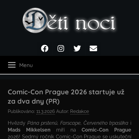
Přejít
k
obsahu
Děti
Facebook
Instagram
Twitter
Email
noci
Menu
Comic-Con Prague 2026 startuje už
za dva dny (PR)
Publikováno:
11.3.2026
Autor:
Redakce
Hvězdy
Pána prstenů, Farscape, Červeného trpaslíka
i
Mads Mikkelsen
míří na
Comic-Con Prague
2026! Sedmý ročník Comic-Con Prague se uskuteční