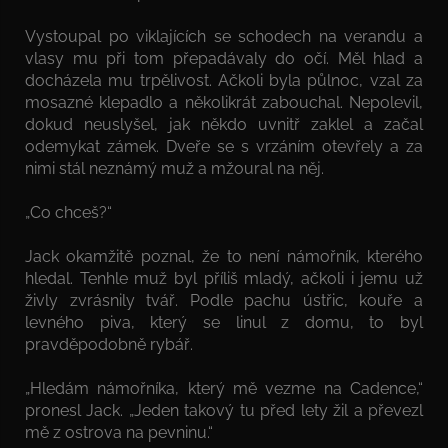
Vystoupal po viklajících se schodech na verandu a
vlasy mu při tom přepadávaly do očí. Měl hlad a
docházela mu trpělivost. Ačkoli byla půlnoc, vzal za
mosazné klepadlo a několikrát zabouchal. Nepolevil,
dokud neuslyšel, jak někdo uvnitř zaklel a začal
odemykat zámek. Dveře se s vrzáním otevřely a za
nimi stál neznámý muž a mžoural na něj.
„Co chceš?“
Jack okamžitě poznal, že to není námořník, kterého
hledal. Tenhle muž byl příliš mladý, ačkoli i jemu už
živly zvrásnily tvář. Podle pachu ústřic, kouře a
levného piva, který se linul z domu, to byl
pravděpodobně rybář.
„Hledám námořníka, který mě vezme na Cadence,“
pronesl Jack. „Jeden takový tu před lety žil a převezl
mě z ostrova na pevninu.“