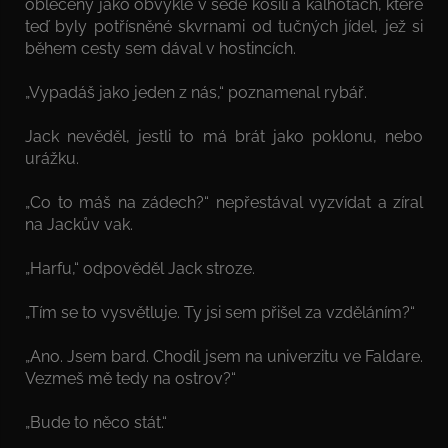
oblečený jako obvykle v šedé košili a kalhotách, které
teď byly potřísněné skvrnami od tučných jídel, jež si
během cesty sem dával v hostincích.
„Vypadáš jako jeden z nás,“ poznamenal rybář.
Jack nevěděl, jestli to má brát jako poklonu, nebo
urážku.
„Co to máš na zádech?“ nepřestával vyzvídat a zíral
na Jackův vak.
„Harfu,“ odpověděl Jack stroze.
„Tím se to vysvětluje. Ty jsi sem přišel za vzděláním?“
„Ano. Jsem bard. Chodil jsem na univerzitu ve Faldare.
Vezmeš mě tedy na ostrov?“
„Bude to něco stát.“