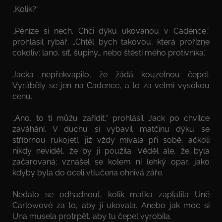
„Kolik?“
„Peníze si nech. Chci dýku ukovanou v Cadence,“
prohlásil rybář. „Chtěl bych takovou, která prořízne
cokoliv: lano, síť, šupiny… nebo štěstí mého protivníka.“
Jacka nepřekvapilo, že žádá kouzelnou čepel.
Vyráběly se jen na Cadence, a to za velmi vysokou
cenu.
„Ano, to ti můžu zařídit,“ prohlásil Jack po chvilce
zaváhání. V duchu si vybavil matčinu dýku se
stříbrnou rukojetí, již vždy mívala při sobě, ačkoli
nikdy neviděl, že by ji použila. Věděl ale, že byla
začarovaná; vznášel se kolem ní lehký opar, jako
kdyby byla do oceli vtlučena ohnivá záře.
Nedalo se odhadnout, kolik matka zaplatila Uně
Carlowové za to, aby ji ukovala. Anebo jak moc si
Una musela protrpět, aby tu čepel vyrobila.