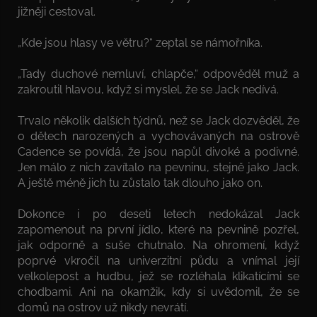
jižněji cestoval.
„Kde jsou hlasy ve větru?“ zeptal se námořníka.
„Tady duchové nemluví, chlapče,“ odpověděl muž a
zakroutil hlavou, když si myslel, že se Jack nedívá.
Trvalo několik dalších týdnů, než se Jack dozvěděl, že
o dětech narozených a vychovávaných na ostrově
Cadence se povídá, že jsou napůl divoké a podivné.
Jen málo z nich zavítalo na pevninu, stejně jako Jack.
A ještě méně jich tu zůstalo tak dlouho jako on.
Dokonce i po deseti letech nedokázal Jack
zapomenout na první jídlo, které na pevnině pozřel,
jak odporně a suše chutnalo. Na ohromení, když
poprvé vkročil na univerzitní půdu a vnímal její
velkolepost a hudbu, jež se rozléhala klikatícími se
chodbami. Ani na okamžik, kdy si uvědomil, že se
domů na ostrov už nikdy nevrátí.