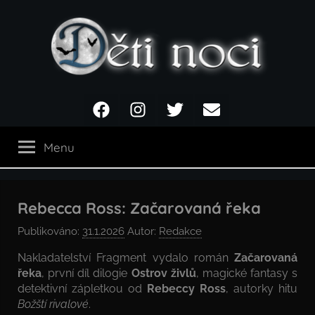
Přejít
k
obsahu
Děti
Facebook
Instagram
Twitter
Email
noci
Menu
Rebecca Ross: Začarovaná řeka
Publikováno:
31.1.2026
Autor:
Redakce
Nakladatelství Fragment vydalo román
Začarovaná
řeka
, první díl dilogie
Ostrov živlů
, magické fantasy s
detektivní zápletkou od
Rebeccy Ross
, autorky hitu
Božští rivalové
.