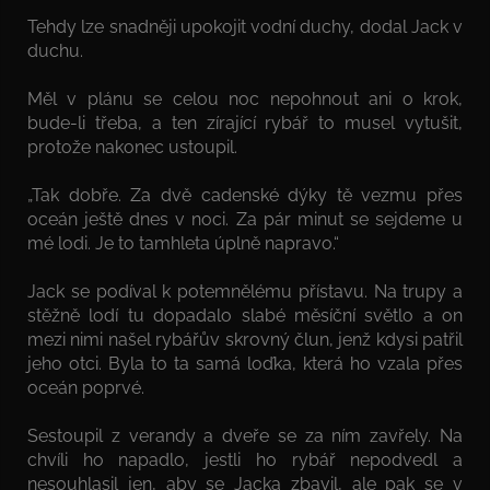
Tehdy lze snadněji upokojit vodní duchy, dodal Jack v
duchu.
Měl v plánu se celou noc nepohnout ani o krok,
bude-li třeba, a ten zírající rybář to musel vytušit,
protože nakonec ustoupil.
„Tak dobře. Za dvě cadenské dýky tě vezmu přes
oceán ještě dnes v noci. Za pár minut se sejdeme u
mé lodi. Je to tamhleta úplně napravo.“
Jack se podíval k potemnělému přístavu. Na trupy a
stěžně lodí tu dopadalo slabé měsíční světlo a on
mezi nimi našel rybářův skrovný člun, jenž kdysi patřil
jeho otci. Byla to ta samá loďka, která ho vzala přes
oceán poprvé.
Sestoupil z verandy a dveře se za ním zavřely. Na
chvíli ho napadlo, jestli ho rybář nepodvedl a
nesouhlasil jen, aby se Jacka zbavil, ale pak se v