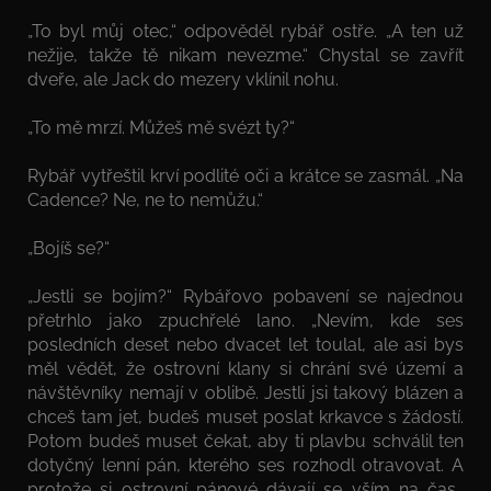
„To byl můj otec,“ odpověděl rybář ostře. „A ten už
nežije, takže tě nikam nevezme.“ Chystal se zavřít
dveře, ale Jack do mezery vklínil nohu.
„To mě mrzí. Můžeš mě svézt ty?“
Rybář vytřeštil krví podlité oči a krátce se zasmál. „Na
Cadence? Ne, ne to nemůžu.“
„Bojíš se?“
„Jestli se bojím?“ Rybářovo pobavení se najednou
přetrhlo jako zpuchřelé lano. „Nevím, kde ses
posledních deset nebo dvacet let toulal, ale asi bys
měl vědět, že ostrovní klany si chrání své území a
návštěvníky nemají v oblibě. Jestli jsi takový blázen a
chceš tam jet, budeš muset poslat krkavce s žádostí.
Potom budeš muset čekat, aby ti plavbu schválil ten
dotyčný lenní pán, kterého ses rozhodl otravovat. A
protože si ostrovní pánové dávají se vším na čas…