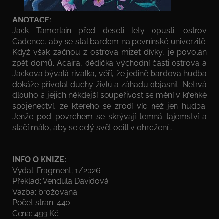
ANOTACE:
Jack Tamerlain před deseti lety opustil ostrov
Cadence, aby se stal bardem na pevninské univerzitě.
Když však začnou z ostrova mizet dívky, je povolán
zpět domů. Adaira, dědička východní části ostrova a
Jackova bývalá rivalka, věří, že jedině bardova hudba
dokáže přivolat duchy živlů a záhadu objasnit. Netrvá
dlouho a jejich někdejší soupeřivost se mění v křehké
spojenectví, ze kterého se zrodí víc než jen hudba.
Jenže pod povrchem se skrývají temná tajemství a
stačí málo, aby se celý svět ocitl v ohrožení…
INFO O KNIZE:
Vydal:
Fragment
; 1/2026
Překlad: Vendula Davidová
Vazba: brožovaná
Počet stran: 440
Cena: 499 Kč