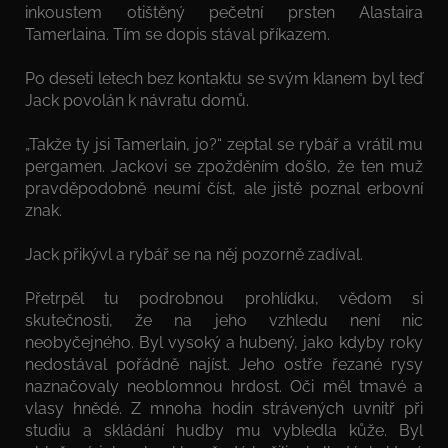
inkoustem otištěný pečetní prsten Alastaira
Tamerlaina. Tím se dopis stával příkazem.
Po deseti letech bez kontaktu se svým klanem byl teď
Jack povolán k návratu domů.
„Takže ty jsi Tamerlain, jo?“ zeptal se rybář a vrátil mu
pergamen. Jackovi se zpožděním došlo, že ten muž
pravděpodobně neumí číst, ale jistě poznal erbovní
znak.
Jack přikývl a rybář se na něj pozorně zadíval.
Přetrpěl tu podrobnou prohlídku, vědom si
skutečnosti, že na jeho vzhledu není nic
neobyčejného. Byl vysoký a hubený, jako kdyby roky
nedostával pořádně najíst. Jeho ostře řezané rysy
naznačovaly neoblomnou hrdost. Oči měl tmavé a
vlasy hnědé. Z mnoha hodin strávených uvnitř při
studiu a skládání hudby mu vybledla kůže. Byl