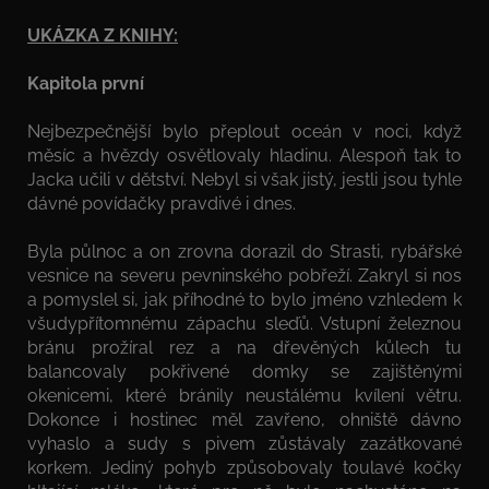
UKÁZKA Z KNIHY:
Kapitola první
Nejbezpečnější bylo přeplout oceán v noci, když
měsíc a hvězdy osvětlovaly hladinu. Alespoň tak to
Jacka učili v dětství. Nebyl si však jistý, jestli jsou tyhle
dávné povídačky pravdivé i dnes.
Byla půlnoc a on zrovna dorazil do Strasti, rybářské
vesnice na severu pevninského pobřeží. Zakryl si nos
a pomyslel si, jak příhodné to bylo jméno vzhledem k
všudypřítomnému zápachu sleďů. Vstupní železnou
bránu prožíral rez a na dřevěných kůlech tu
balancovaly pokřivené domky se zajištěnými
okenicemi, které bránily neustálému kvílení větru.
Dokonce i hostinec měl zavřeno, ohniště dávno
vyhaslo a sudy s pivem zůstávaly zazátkované
korkem. Jediný pohyb způsobovaly toulavé kočky