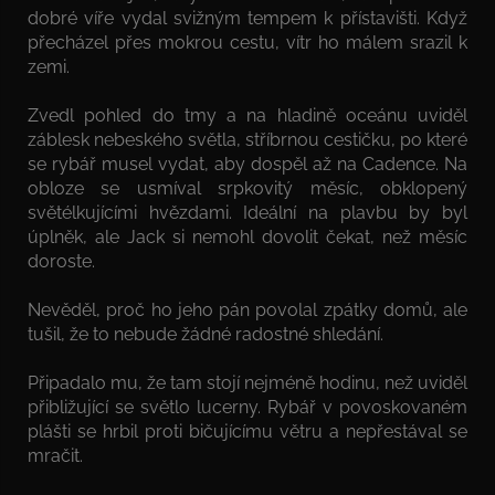
dobré víře vydal svižným tempem k přístavišti. Když
přecházel přes mokrou cestu, vítr ho málem srazil k
zemi.
Zvedl pohled do tmy a na hladině oceánu uviděl
záblesk nebeského světla, stříbrnou cestičku, po které
se rybář musel vydat, aby dospěl až na Cadence. Na
obloze se usmíval srpkovitý měsíc, obklopený
světélkujícími hvězdami. Ideální na plavbu by byl
úplněk, ale Jack si nemohl dovolit čekat, než měsíc
doroste.
Nevěděl, proč ho jeho pán povolal zpátky domů, ale
tušil, že to nebude žádné radostné shledání.
Připadalo mu, že tam stojí nejméně hodinu, než uviděl
přibližující se světlo lucerny. Rybář v povoskovaném
plášti se hrbil proti bičujícímu větru a nepřestával se
mračit.