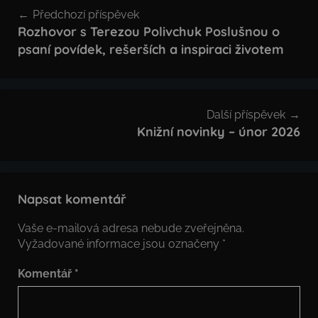
Navigace
Předchozí příspěvek
pro
Rozhovor s Terezou Polivchuk Poslušnou o
psaní povídek, rešerších a inspiraci životem
příspěvek
Další příspěvek
Knižní novinky – únor 2026
Napsat komentář
Vaše e-mailová adresa nebude zveřejněna.
Vyžadované informace jsou označeny
*
Komentář
*