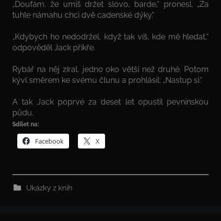
„Doufám, že umíš držet slovo, barde,“ pronesl. „Za
tuhle námahu chci dvě cadenské dýky.“
„Kdybych ho nedodržel, když tak víš, kde mě hledat,“
odpověděl Jack příkře.
Rybář na něj zíral, jedno oko větší než druhé. Potom
kývl směrem ke svému člunu a prohlásil: „Nastup si.“
A tak Jack poprvé za deset let opustil pevninskou
půdu.
Sdílet na:
Facebook
X
Ukázky z knih