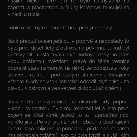
hltající mléko, které pro ně bylo nachystáno na
zápraží, a plachetnice a čluny kolébavě tancující na
vlnách u mola.
Tohle místo bylo temné, tiché a prosycené sny.
Jack přeplul oceán jednou – poprvé a naposledy to
bylo před deseti lety. Z ostrova na pevninu, pokud byl
příznivý vítr, cesta trvala dvě hodiny. Tehdy ho přes
vodu ozářenou hvězdami právě do téhle vesnice
dopravil starý námořník, na němž se podepsaly roky
strávené na moři pod ostrým sluncem a bičujícím
větrem. Nikdy se však nenechal odradit myšlenkou na
plavbu k ostrovu a ve své veslici doplul až k němu.
Jack si dobře vzpomínal na okamžik, kdy poprvé
vkročil na pevninu. Bylo mu jedenáct let a jeho první
dojem se týkal vůně, jelikož to tu i uprostřed noci
vonělo jinak. Po vlhkých lanech, rybách a doutnajícím
dřevu. Jako hnijící kniha pohádek. I půda pod nohama
mu připadala zvláštní, jako by byla tvrdší a sušší, čím