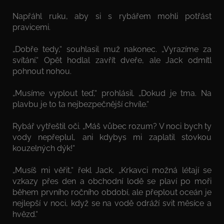
Napřáhl ruku, aby si s rybářem mohli potřást
pravicemi.
„Dobře tedy,“ souhlasil muž nakonec. „Vyrazíme za
svítání.“ Opět hodlal zavřít dveře, ale Jack odmítl
pohnout nohou.
„Musíme vyplout teď,“ prohlásil. „Dokud je tma. Na
plavbu je to ta nejbezpečnější chvíle.“
Rybář vytřeštil oči. „Máš vůbec rozum? V noci bych ty
vody nepřeplul, ani kdybys mi zaplatil stovkou
kouzelných dýk!“
„Musíš mi věřit,“ řekl Jack. „Krkavci možná létají se
vzkazy přes den a obchodní lodě se plaví po moři
během prvního ročního období, ale přeplout oceán je
nejlepší v noci, když se na vodě odráží svit měsíce a
hvězd.“