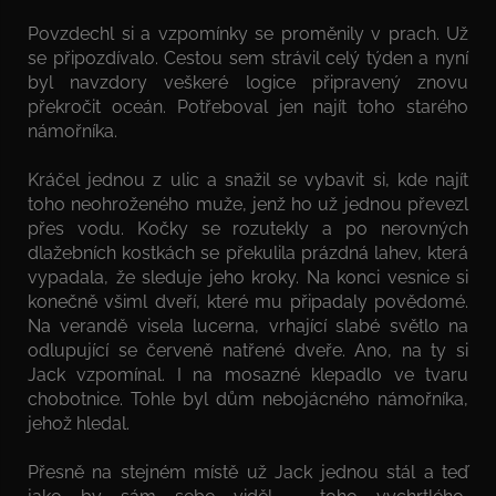
Povzdechl si a vzpomínky se proměnily v prach. Už
se připozdívalo. Cestou sem strávil celý týden a nyní
byl navzdory veškeré logice připravený znovu
překročit oceán. Potřeboval jen najít toho starého
námořníka.
Kráčel jednou z ulic a snažil se vybavit si, kde najít
toho neohroženého muže, jenž ho už jednou převezl
přes vodu. Kočky se rozutekly a po nerovných
dlažebních kostkách se překulila prázdná lahev, která
vypadala, že sleduje jeho kroky. Na konci vesnice si
konečně všiml dveří, které mu připadaly povědomé.
Na verandě visela lucerna, vrhající slabé světlo na
odlupující se červeně natřené dveře. Ano, na ty si
Jack vzpomínal. I na mosazné klepadlo ve tvaru
chobotnice. Tohle byl dům nebojácného námořníka,
jehož hledal.
Přesně na stejném místě už Jack jednou stál a teď