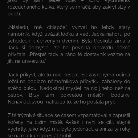
jako by sám sebe viděl – toho vychrtlého,
rozcuchaného kluka, který se mračil, aby zakryl slzy v
očích.
„Následuj mě, chlapče,“ vyzval ho tehdy starý
námořník, když uvázal loďku a vedl Jacka nahoru po
schodech k červeným dveřím. Byla třeskutá zima a
Jack si pomyslel, že ho pevnina opravdu pěkně
přivítala. „Přespíš tady a ráno tě dostavník vezme na
jih, na univerzitu.“
Jack přikývl, ale tu noc nespal. Se zavřenýma očima
ležel na podlaze námořníkova příbytku, zabalený do
svého plédu. Nedokázal myslet na nic jiného než na
ostrov. Brzy tam pokvetou měsíční bodláky.
Nenáviděl svou matku za to, že ho poslala pryč.
Z té trýznivé situace se časem vzpamatoval a zapustil
kořeny na cizím místě. Avšak i nyní se cítil stejně
vychrtlý, jako když mu bylo jedenáct, a ani za ty roky
se na matku nepřestal zlobit.