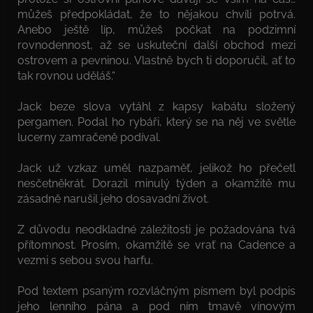
můžeš předpokládat, že to nějakou chvíli potrvá.
Anebo ještě líp, můžeš počkat na podzimní
rovnodennost, až se uskuteční další obchod mezi
ostrovem a pevninou. Vlastně bych ti doporučil, ať to
tak rovnou uděláš.“
Jack beze slova vytáhl z kapsy kabátu složený
pergamen. Podal ho rybáři, který se na něj ve světle
lucerny zamračeně podíval.
Jack už vzkaz uměl nazpaměť, jelikož ho přečetl
nesčetněkrát. Dorazil minulý týden a okamžitě mu
zásadně narušil jeho dosavadní život.
Z důvodu neodkladné záležitosti je požadována tvá
přítomnost. Prosím, okamžitě se vrať na Cadence a
vezmi s sebou svou harfu.
Pod textem psaným rozvláčným písmem byl podpis
jeho lenního pána a pod ním tmavě vínovým