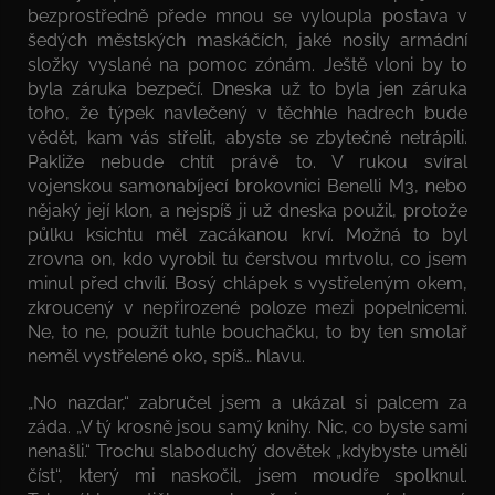
bezprostředně přede mnou se vyloupla postava v
šedých městských maskáčích, jaké nosily armádní
složky vyslané na pomoc zónám. Ještě vloni by to
byla záruka bezpečí. Dneska už to byla jen záruka
toho, že týpek navlečený v těchhle hadrech bude
vědět, kam vás střelit, abyste se zbytečně netrápili.
Pakliže nebude chtít právě to. V rukou svíral
vojenskou samonabíjecí brokovnici Benelli M3, nebo
nějaký její klon, a nejspíš ji už dneska použil, protože
půlku ksichtu měl zacákanou krví. Možná to byl
zrovna on, kdo vyrobil tu čerstvou mrtvolu, co jsem
minul před chvílí. Bosý chlápek s vystřeleným okem,
zkroucený v nepřirozené poloze mezi popelnicemi.
Ne, to ne, použít tuhle bouchačku, to by ten smolař
neměl vystřelené oko, spíš… hlavu.
„No nazdar,“ zabručel jsem a ukázal si palcem za
záda. „V tý krosně jsou samý knihy. Nic, co byste sami
nenašli.“ Trochu slaboduchý dovětek „kdybyste uměli
číst“, který mi naskočil, jsem moudře spolknul.