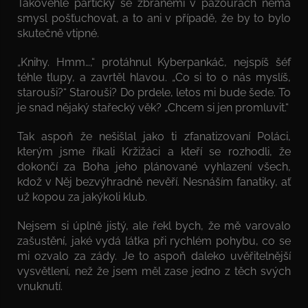
Takovéhle partičky se zbraněmi v pazourách nemá
smysl pošťuchovat, a to ani v případě, že by to bylo
skutečně vtipné.
„Knihy. Hmm…,“ protáhnul Kyberpankáč, nejspíš šéf
téhle tlupy, a zavrtěl hlavou. „Co si to o nás myslíš,
starouši?“ Starouši? Do prdele, letos mi bude šede. To
je snad nějaký stařecký věk? „Chcem si jen promluvit.“
Tak aspoň že nešišlal jako ti zfanatizovaní Poláci,
kterým jsme říkali Kržižáci a kteří se rozhodli, že
dokončí za Boha jeho plánované vyhlazení všech,
kdož v Něj bezvýhradně nevěří. Nesnáším fanatiky, ať
už kopou za jakýkoli klub.
Nejsem si úplně jistý, ale řekl bych, že mě varovalo
zašustění, jaké vydá látka při rychlém pohybu, co se
mi ozvalo za zády. Je to aspoň daleko uvěřitelnější
vysvětlení, než že jsem měl zase jedno z těch svých
vnuknutí.