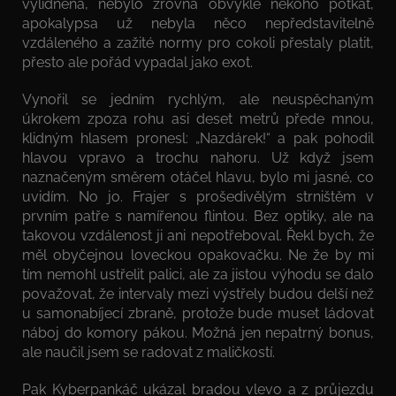
vylidněná, nebylo zrovna obvyklé někoho potkat,
apokalypsa už nebyla něco nepředstavitelně
vzdáleného a zažité normy pro cokoli přestaly platit,
přesto ale pořád vypadal jako exot.
Vynořil se jedním rychlým, ale neuspěchaným
úkrokem zpoza rohu asi deset metrů přede mnou,
klidným hlasem pronesl: „Nazdárek!“ a pak pohodil
hlavou vpravo a trochu nahoru. Už když jsem
naznačeným směrem otáčel hlavu, bylo mi jasné, co
uvidím. No jo. Frajer s prošedivělým strništěm v
prvním patře s namířenou flintou. Bez optiky, ale na
takovou vzdálenost ji ani nepotřeboval. Řekl bych, že
měl obyčejnou loveckou opakovačku. Ne že by mi
tím nemohl ustřelit palici, ale za jistou výhodu se dalo
považovat, že intervaly mezi výstřely budou delší než
u samonabíjecí zbraně, protože bude muset ládovat
náboj do komory pákou. Možná jen nepatrný bonus,
ale naučil jsem se radovat z maličkostí.
Pak Kyberpankáč ukázal bradou vlevo a z průjezdu