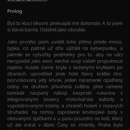
Prolog
Byli to kluci šikovní, překvapili mě dokonale. A to jsem
si dával bacha. Ostatně jako obvykle.
Jako prvního jsem uviděl toho přímo přede mnou,
týpka, co patrně už dřív ujížděl na kyberpunku, a
jakmile se vytvořily podmínky pro to, aby na ulici
nevypadal jako exot, nechal svoji vášeň propuknout
naplno. Kulaté černé brýle s koženými krytkami po
stranách, uprostřed jinak holé hlavy krátké číro,
pocvokovaný jetý křivák, jeden nárameník opatřený
ostny, na druhém přivařená svítilna, přes rameno
bandalír nacpaný náboji, bezprsté rukavice s
integrovanými boxery, motorkářské kalhoty s
vypolstrovanými koleny a chrániči holení z rezavých
struhadel, na nohou zaprášené kovbojské boty s
okovanými špičkami a u pasu pouzdro na kolt, který
už ale svíral v dlani. Časy se změnily, Praha byla