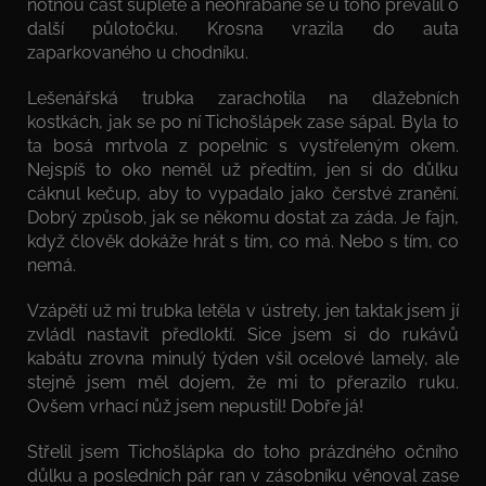
notnou část šuplete a neohrabaně se u toho převalil o
další půlotočku. Krosna vrazila do auta
zaparkovaného u chodníku.
Lešenářská trubka zarachotila na dlažebních
kostkách, jak se po ní Tichošlápek zase sápal. Byla to
ta bosá mrtvola z popelnic s vystřeleným okem.
Nejspíš to oko neměl už předtím, jen si do důlku
cáknul kečup, aby to vypadalo jako čerstvé zranění.
Dobrý způsob, jak se někomu dostat za záda. Je fajn,
když člověk dokáže hrát s tím, co má. Nebo s tím, co
nemá.
Vzápětí už mi trubka letěla v ústrety, jen taktak jsem jí
zvládl nastavit předloktí. Sice jsem si do rukávů
kabátu zrovna minulý týden všil ocelové lamely, ale
stejně jsem měl dojem, že mi to přerazilo ruku.
Ovšem vrhací nůž jsem nepustil! Dobře já!
Střelil jsem Tichošlápka do toho prázdného očního
důlku a posledních pár ran v zásobníku věnoval zase