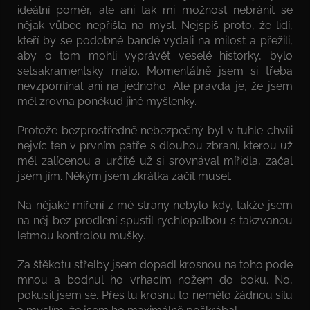
ideální poměr, ale ani tak mi možnost nebránit se
nějak vůbec nepřišla na mysl. Nejspíš proto, že lidí,
kteří by se podobné bandě vydali na milost a přežili,
aby o tom mohli vyprávět veselé historky, bylo
setsakramentsky málo. Momentálně jsem si třeba
nevzpomínal ani na jednoho. Ale pravda je, že jsem
měl zrovna poněkud jiné myšlenky.
Protože bezprostředně nebezpečný byl v tuhle chvíli
nejvíc ten v prvním patře s dlouhou zbraní, kterou už
měl zalícenou a určitě už si srovnával mířidla, začal
jsem jím. Někým jsem zkrátka začít musel.
Na nějaké míření z mé strany nebylo kdy, takže jsem
na něj bez prodlení spustil rychlopalbou s takzvanou
letmou kontrolou mušky.
Za štěkotu střelby jsem dopadl krosnou na toho pode
mnou a bodnul ho vrhacím nožem do boku. No,
pokusil jsem se. Přes tu krosnu to nemělo žádnou sílu