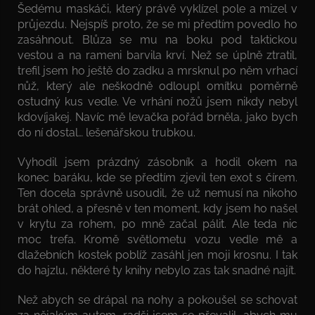
Šedému maskáči, který právě vyklízel pole a mizel v
průjezdu. Nejspíš proto, že se mi předtím povedlo ho
zasáhnout. Blůza se mu na boku pod taktickou
vestou a na rameni barvila krví. Než se úplně ztratil,
trefil jsem ho ještě do zadku a mrsknul po něm vrhací
nůž, který ale neškodně odloupl omítku poměrně
ostudný kus vedle. Ve vrhání nožů jsem nikdy nebyl
kdovíjakej. Navíc mě levačka pořád brněla, jako bych
do ní dostal… lešenářskou trubkou.
Vyhodil jsem prázdný zásobník a hodil okem na
konec baráku, kde se předtím zjevil ten exot s čírem.
Ten docela správně usoudil, že už nemusí na nikoho
brát ohled, a přesně v ten moment, kdy jsem ho našel
v krytu za rohem, po mně začal pálit. Ale teda nic
moc trefa. Kromě světlometu vozu vedle mě a
dlažebních kostek poblíž zasáhl jen moji krosnu. I tak
do hajzlu, některé ty knihy nebylo zas tak snadné najít.
Než abych se drápal na nohy a pokoušel se schovat