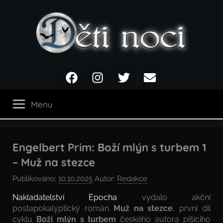
Přejít
k
obsahu
Děti
Facebook
Instagram
Twitter
Email
noci
Menu
Engelbert Prim: Boží mlýn s turbem 1
– Muž na stezce
Publikováno:
10.10.2025
Autor:
Redakce
Nakladatelství Epocha
vydalo akční
postapokalyptický román
Muž na stezce
, první díl
cyklu
Boží mlýn s turbem
českého autora píšícího