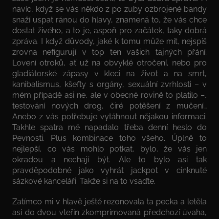
navíc, když se vás někdo z po zuby ozbrojené bandy
snaží uspat ránou do hlavy, znamená to, že vás chce
dostat živého, a to je, aspoň pro začátek, taky dobrá
zpráva. I když důvody, jaké k tomu může mít, nejspíš
zrovna nefigurují v top ten vašich tajných přání.
Lovení otroků, ať už na obvyklé otročení, nebo pro
gladiátorské zápasy v kleci na život a na smrt,
kanibalismus, kšefty s orgány, sexuální zvrhlosti – v
mém případě asi ne, ale v obecné rovině to platilo –,
testování nových drog, čiré potěšení z mučení…
Anebo z vás potřebuje vytáhnout nějakou informaci.
Takhle spatra mě napadalo třeba denní heslo do
Pevnosti. Plus kombinace toho všeho. Úplně to
nejlepší, co vás mohlo potkat, bylo, že vás jen
okradou a nechají být. Ale to bylo asi tak
pravděpodobné jako vyhrát jackpot v cinknuté
sázkové kanceláři. Takže si na to vsaďte.
Zatímco mi v hlavě ještě rezonovala ta pecka a letěla
asi do dvou vteřin zkomprimovaná předchozí úvaha,