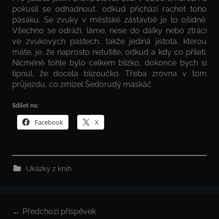
pokusil se odhadnout, odkud přichází rachot toho
pásáku. Se zvuky v městské zástavbě je to ošidné.
Všechno se odráží, láme, nese do dálky nebo ztrácí
ve zvukových pastech, takže jediná jistota, kterou
máte, je, že naprosto netušíte, odkud a kdy co přiletí.
Nicméně tohle bylo celkem blízko, dokonce bych si
tipnul, že docela blizoučko. Třeba zrovna v tom
průjezdu, co zmizel Šedorudý maskáč.
Sdílet na:
Facebook
X
Ukázky z knih
Navigace
Předchozí příspěvek