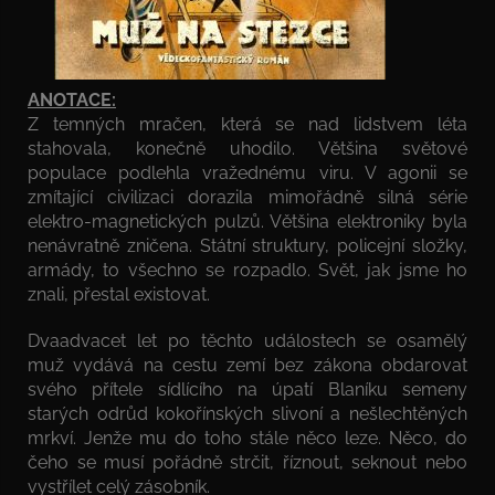
ANOTACE:
Z temných mračen, která se nad lidstvem léta
stahovala, konečně uhodilo. Většina světové
populace podlehla vražednému viru. V agonii se
zmítající civilizaci dorazila mimořádně silná série
elektro-magnetických pulzů. Většina elektroniky byla
nenávratně zničena. Státní struktury, policejní složky,
armády, to všechno se rozpadlo. Svět, jak jsme ho
znali, přestal existovat.
Dvaadvacet let po těchto událostech se osamělý
muž vydává na cestu zemí bez zákona obdarovat
svého přítele sídlícího na úpatí Blaníku semeny
starých odrůd kokořínských slivoní a nešlechtěných
mrkví. Jenže mu do toho stále něco leze. Něco, do
čeho se musí pořádně strčit, říznout, seknout nebo
vystřílet celý zásobník.