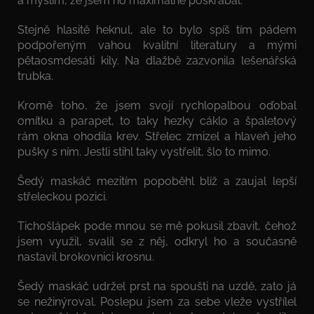
a myslím, že jsem ho maximálně poškrábal.
Stejně hlasitě heknul, ale to bylo spíš tím pádem
podpořeným vahou kvalitní literatury a mými
pětaosmdesáti kily. Na dlažbě zazvonila lešenářská
trubka.
Kromě toho, že jsem svojí rychlopalbou oďobal
omítku a parapet, to taky hezky cáklo a špaletový
rám okna ohodila krev. Střelec zmizel a hlaveň jeho
pušky s ním. Jestli stihl taky vystřelit, šlo to mimo.
Šedý maskáč mezitím popoběhl blíž a zaujal lepší
střeleckou pozici.
Tichošlápek pode mnou se mě pokusil zbavit, čehož
jsem využil, svalil se z něj, odkryl ho a současně
nastavil brokovnici krosnu.
Šedý maskáč udržel prst na spoušti na uzdě, zato já
se nežinýroval. Poslepu jsem za sebe vleže vystřílel