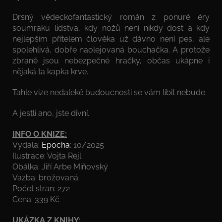
Drsný vědeckofantastický román z ponuré éry
soumraku lidstva, kdy nožů není nikdy dost a kdy
nejlepším přítelem člověka už dávno není pes, ale
spolehlivá, dobře naolejovaná bouchačka. A protože
zbraně jsou nebezpečné hračky, občas ukápne i
nějaká ta kapka krve.
Tahle vize nedaleké budoucnosti se vám líbit nebude.
A jestli ano, jste divní.
INFO O KNIZE:
Vydala:
Epocha
; 10/2025
Ilustrace: Vojta Rejl
Obálka: Jiří Arbe Miňovský
Vazba: brožovaná
Počet stran: 272
Cena: 339 Kč
UKÁZKA Z KNIHY: