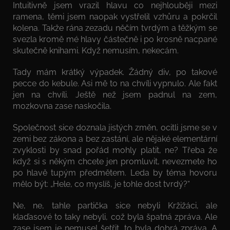
Intuitivně jsem vrazil hlavu co nejhlouběji mezi
ramena, těmi jsem naopak vystřelil vzhůru a pokrčil
kolena. Takže rána zezadu něčím tvrdým a těžkým se
svezla kromě mé hlavy částečně i po krosně nacpané
skutečně knihami. Když nemusím, nekecám.
Tady mám krátký výpadek. Žádný div, po takové
pecce do kebule. Asi mě to na chvíli vypnulo. Ale fakt
jen na chvíli. Ještě než jsem padnul na zem,
mozkovna zase naskočila.
Společnost sice doznala jistých změn, ocitli jsme se v
zemi bez zákona a bez zastání, ale nějaké elementární
zvyklosti by snad pořád mohly platit, ne? Třeba že
když si s někým chcete jen promluvit, nevezmete ho
po hlavě tupým předmětem. Leda by téma hovoru
mělo být: „Hele, co myslíš, je tohle dost tvrdý?“
Ne, ne, tahle partička sice nebyli Kržižáci, ale
klaďasové to taky nebyli, což byla špatná zpráva. Ale
zase jsem je nemusel šetřit, to byla dobrá zpráva. A