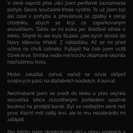
V okně naproti přes ulici jsem periferně zaznamenal
pohyb. Skoro současně třeskl výstřel. To už jsem byl
ale zase v pohybu a převaloval se zpátky k okraji
chodníku, abych se kryl za zaparkovaným
esúvéčkem. Takže se mi kulka jen škádlivě otřela o
lebku. Stejně to ale byla šlupka, jako bych dostal do
hlavy klikovou hřídelí. Z náklaďáku. Až se mi před
očima na chvíli zatmělo. Fujtajxl! Na čele jsem ucítil
čůrek krve. Smrtka vedle mě trochu zklamaně sklonila
napřaženou kosu.
Motor zakašlal, zařval, načež se ozval skřípot
ocelových pásů na dlažebních kostkách. A kurva!
Neohrabaně jsem se zvedl do kleku a přes okýnka
esúvéčka lehce rozostřeným pohledem opatrně
kouknul na protější barák. Byl ve vedlejším okně než
prve. Ksicht měl zalitý krví, ale to mu nezabránilo mi
zatápět.
Pro jistotu jsem zkontroloval ulici v obou směrech a