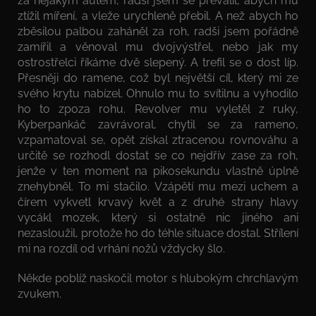
za nějakým autem, radši jsem se převalil, abych mu
ztížil míření, a vleže urychleně přebil. A než abych ho
zběsilou palbou zaháněl za roh, radši jsem pořádně
zamířil a věnoval mu dvojvýstřel, nebo jak my
ostrostřelci říkáme dvě slepený. A trefil se o dost líp.
Přesněji do ramene, což byl největší cíl, který mi ze
svého krytu nabízel. Ohnulo mu to svítilnu a vyhodilo
ho to zpoza rohu. Revolver mu vyletěl z ruky,
Kyberpankáč zavrávoral, chytil se za rameno,
vzpamatoval se, opět získal ztracenou rovnováhu a
určitě se rozhodl dostat se co nejdřív zase za roh,
jenže v ten moment na pikosekundu vlastně úplně
znehybněl. To mi stačilo. Vzápětí mu mezi uchem a
čírem vykvetl krvavý květ a z druhé strany hlavy
vycákl mozek, který si ostatně nic jiného ani
nezasloužil, protože ho do téhle situace dostal. Střílení
mi na rozdíl od vrhání nožů vždycky šlo.
Někde poblíž naskočil motor s hlubokým chrchlavým
zvukem.