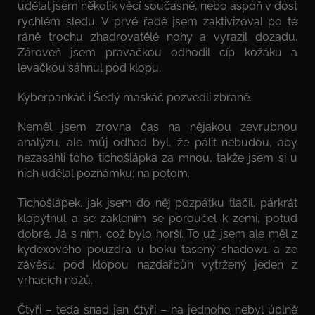
udělal jsem několik věcí současně, nebo aspoň v dost
rychlém sledu. V prvé řadě jsem zaktivizoval po té
ráně trochu zhadrovatělé nohy a vyrazil dozadu.
Zároveň jsem pravačkou odhodil cíp kožáku a
levačkou sáhnul pod klopu.
Kyberpankáč i Šedý maskáč pozvedli zbraně.
Neměl jsem zrovna čas na nějakou zevrubnou
analýzu, ale můj odhad byl, že pálit nebudou, aby
nezasáhli toho tichošlápka za mnou, takže jsem si u
nich udělal poznámku: na potom.
Tichošlápek, jak jsem do něj pozpátku tlačil, párkrát
klopýtnul a se zaklením se poroučel k zemi, potud
dobré. Já s ním, což bylo horší. To už jsem ale měl z
kydexového pouzdra u boku tasený shadow1 a ze
závěsu pod klopou nazdařbůh vytržený jeden z
vrhacích nožů.
Čtyři – teda snad jen čtyři – na jednoho nebyl úplně