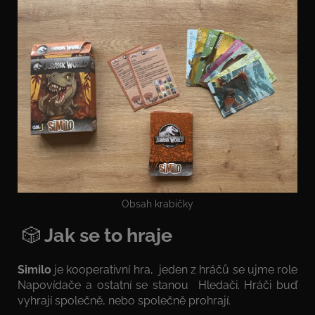
Obsah krabičky
🎲
Jak se to hraje
Similo
je kooperativní hra, jeden z hráčů se ujme role
Napovídače a ostatní se stanou Hledači. Hráči buď
vyhrají společně, nebo společně prohrají.