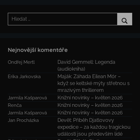
Hledat:
Hledat
Nejnovější komentáře
David Gemmell: Legenda
Ondřej Mertl
(audiokniha)
Maják: Záhada Eilean Mór –
Erika Jarkovska
když se keltské mýty střetnou s
mrazivým thrillerem
Knižní novinky – květen 2026
Jarmila Kašparová
Knižní novinky – květen 2026
Renča
Knižní novinky – květen 2026
Jarmila Kašparová
Devět: Příběh Djatlovovy
Jan Procházka
expedice – za každou tragickou
událostí jsou především lidé