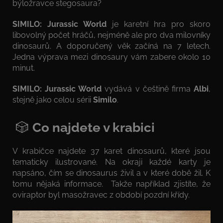
býložravce stegosaura?
SIMILO: Jurassic World
je karetní hra pro skoro
libovolný počet hráčů, nejméně ale pro dva milovníky
dinosaurů. A doporučený věk začíná na 7 letech.
Jedna výprava mezi dinosaury vám zabere okolo 10
minut.
SIMILO: Jurassic World
vydává v češtině firma
Albi
,
stejně jako celou sérii
Similo
.
🎲
Co najdete v krabici
V krabičce najdete 37 karet dinosaurů, které jsou
tematicky ilustrované. Na okraji každé karty je
napsáno, čím se dinosaurus živil a v které době žil. K
tomu nějaká informace. Takže například zjistíte, že
oviraptor byl masožravec z období pozdní křídy.