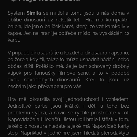
Systém
Simila
se mi líbí a tomu jsou u nás doma v
oblibě dinosauři už několik let. Hra má kompaktní
balení, jde jen o balíček karet, který lze vzít kamkoliv v
kapse. Jen na hraní je potřeba místo na vyskládání 12
karet.
V případě dinosaurů je u každého dinosaura napsáno,
co žere a kdy žil, takže to může usnadnit hádání, nebo
občas ztížit. Potěšilo mě, že je tam schovaný drobný
vtípek pro fanoušky filmové série, a to v podobě
dvou novodobých dinosaurů. Kteří to jsou, už
nechám jako překvapení pro vás.
Hra mě okouzlila svojí jednoduchostí i vzhledem.
Jednotlivé partie jsou krátké, i děti u toho bez
problému vydrží, a navíc se rychle prostřídáte v roli
Napovídače a Hledačů. Jistou roli hraje i štěstí v tom,
jakého dinosaura hledáte a jaké má Napovídač karty
stop. Například v jedné hře jsem hledali pterodaktyla