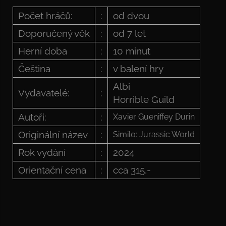
Počet hráčů:
:
od dvou
Doporučený věk
:
od 7 let
Herní doba
:
10 minut
Čeština
:
v balení hry
Albi
Vydavatelé:
:
Horrible Guild
Autoři:
:
Xavier Gueniffey Durin
Originální název
:
Similo: Jurassic World
Rok vydání
:
2024
Orientační cena
:
cca 315,-