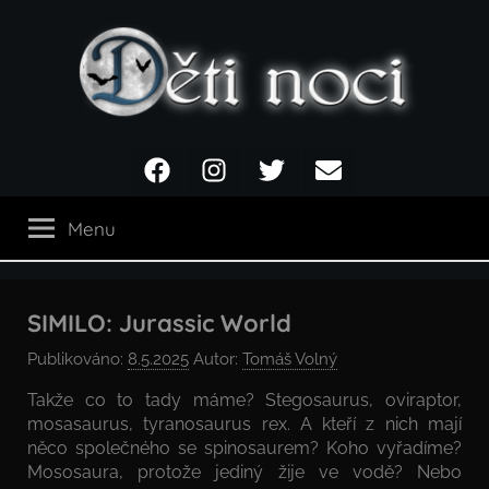
Přejít
k
obsahu
Děti
Facebook
Instagram
Twitter
Email
noci
Menu
SIMILO: Jurassic World
Publikováno:
8.5.2025
Autor:
Tomáš Volný
Takže co to tady máme? Stegosaurus, oviraptor,
mosasaurus, tyranosaurus rex. A kteří z nich mají
něco společného se spinosaurem? Koho vyřadíme?
Mososaura, protože jediný žije ve vodě? Nebo