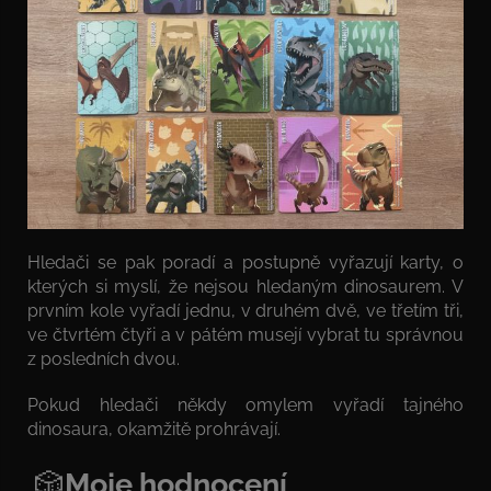
Hledači se pak poradí a postupně vyřazují karty, o
kterých si myslí, že nejsou hledaným dinosaurem. V
prvním kole vyřadí jednu, v druhém dvě, ve třetím tři,
ve čtvrtém čtyři a v pátém musejí vybrat tu správnou
z posledních dvou.
Pokud hledači někdy omylem vyřadí tajného
dinosaura, okamžitě prohrávají.
🎲
Moje hodnocení