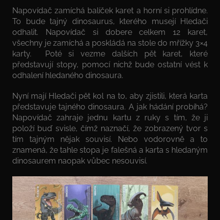
Napovídač zamíchá balíček karet a horní si prohlídne.
To bude tajný dinosaurus, kterého musejí Hledači
odhalit. Napovídač si dobere celkem 12 karet,
všechny je zamíchá a poskládá na stole do mřížky 3×4
karty. Poté si vezme dalších pět karet, které
představují stopy, pomocí nichž bude ostatní vést k
odhalení hledaného dinosaura.
Nyní mají Hledači pět kol na to, aby zjistili, která karta
představuje tajného dinosaura. A jak hádání probíhá?
Napovídač zahraje jednu kartu z ruky s tím, že ji
položí buď svisle, čímž naznačí, že zobrazený tvor s
tím tajným nějak souvisí. Nebo vodorovně a to
znamená, že tahle stopa je falešná a karta s hledaným
dinosaurem naopak vůbec nesouvisí.