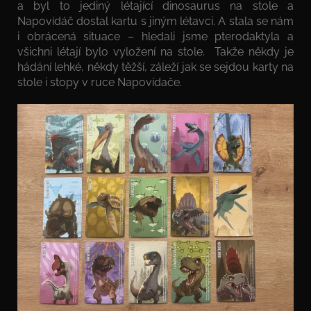
a byl to jediný létající dinosaurus na stole a
Napovídáč dostal kartu s jiným létavci. A stala se nám
i obrácená situace – hledali jsme pterodaktyla a
všichni létají bylo vyložení na stole. Takže někdy je
hádání lehké, někdy těžší, záleží jak se sejdou karty na
stole i stopy v ruce Napovídače.