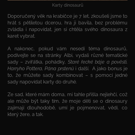
Karty dinosaurů
Doporučený věk na krabičce je 7 let, zkoušeli jsme to
hrát s pětiletou dcerou, hra ji bavila, bez problému
zvládla i napovídat, jen si chtěla svého dinosaura z
karet vybrat.
A nakonec, pokud vám nesedí téma dinosaurů,
podívejte se na stránky Albi, vydali různé tematické
sady – zvířátka, pohádky,
Staré řecké báje a pověsti,
Harryho Pottera, Pána prstenů
i další. A jako bonus je
to, že můžete sady kombinovat – s pomocí jedné
sady napovídat karty do druhé.
Ze sad, které mám doma, mi tahle přišla nejlehčí, což
ale může být taky tím, že moje děti se o dinosaury
zajímají dlouhodobě, umí je pojmenovat, vědí, co
který žere, a tak.